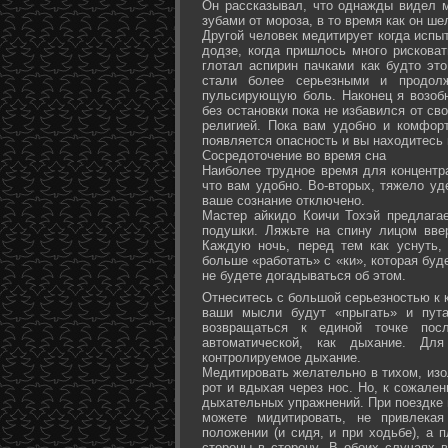
Он рассказывал, что однажды видел 
зубами от мороза, в то время как он ш
Другой человек медитирует когда испы
додзе, когда пришлось много рисковат
глотал аспирин пачками как будто эт
стали более серьезными и продол
пульсирующую боль. Наконец я возоб
без остановки пока не избавился от св
религией. Пока вам удобно и комфор
появляется опасность и вы находитесь
Сосредоточение во время сна
Наиболее трудное время для концентра
что вам удобно. Во-вторых, тяжело уд
ваше сознание отключено.
Мастер айкидо Коичи Тохэй предлага
подушки. Ляжьте на спину лицом вве
Каждую ночь, перед тем как уснуть,
больше «работать» с «ки», которая буд
не будете догадываться об этом.
Отнеситесь с большой серьезностью к к
ваши мысли будут «прыгать» и пута
возвращаться к единой точке посл
автоматической, как дыхание. Дл
контролируемое дыхание.
Медитировать желательно в тихом, изо
рот и вдыхая через нос. Но, к сожале
дыхательных упражнений. При поездке 
можете мидитировать, не привлека
положении (и сидя, и при ходьбе), а 
стороны в сторону. В обоих случаях 