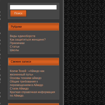
е
е
ы
,
Рубрики
а
Виды единоборств
.
Как защититься женщине?
а
Приемчики
з
Статьи
,
Школы
у
а
к
,
Свежие записи
ь
д
Коичи Тохей : «Айкидо как
.
жизненный путь»
и
Основы техники айкидо
ц
Общие требования к
е
перемещениям в Айкидо
Стили Айкидо
Краткая справочная информация
е
по Айкидо.
ы
е