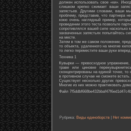
должен использовать свое «ки». Иногд
слишком крепко сжимает ваши запяс
запястьев. Другими словами, ваши м
проблему, представив, что партнера не
кокю очень наглядный пример, которы
проведении этого теста позвольте партн
сопротивлялся вашей силе насколько м
захваченных запястьях попытайтесь сил
на месте.
Затем в том же самом положении, предс
то объекта, удаленного на многие кил
то легко переместите ваши руки вперед
Техника 1
Кувырки — превосходное упражнение, 
траве или циновке перекувыркните
сконцентрированы на единой точке, то
в противном случае не сможете встать.
Существует несколько других превосх
Многие из них можно практиковать дома
Файл 7f5ddbf668be432bbaf47f6ed1d47c4b
Рубрика:
Виды единоборств
|
Нет комме