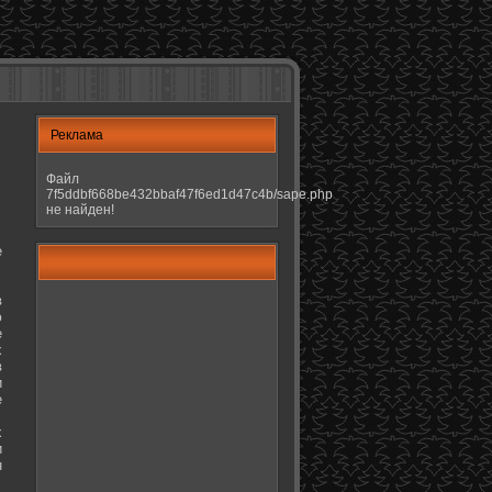
Реклама
Файл
7f5ddbf668be432bbaf47f6ed1d47c4b/sape.php
не найден!
е
в
ю
е
х
в
и
е
х
и
н