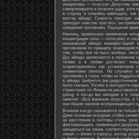
инициативы — го-но-сэн. Допустим, ва
самортизируете и погасите удар, хотя 
в сторону и спокойно наблюдать, как
мастер айкидо. Скорость приходит ка
приходит «шестое чувство», экстремал
поведения противника. Ощущение време
Наконец, правильное применение четы
концентрации силы — сютю-реку и соср
называвший айкидо манифестацией в
противником по принципу взаимодейст
том, чтобы боя не было вообще, писа
Дух айкидо заключается в любовном н
любви и в любви достигают очище
охарактеризовать как установление 
элементами гипноза. Не случайно в
противнику в глаза, чтобы не поддаться
в айкидо требуется рассредоточенное 
было сказано, Уэсиба в молодости нар
странствиях по Японии не расставался 
дзюцу и кэн-до мы находим и в теор
заметил: «Все воинские искусства, в 
они общим законом всепроницающего ед
Влияние кэн-до сказывается не только 
Даже основная исходная стойка ханми-г
на расстоянии в полторы стопы, руки
фехтовальщика, сжимающего двуручный 
находиться на линии, соответствующей
левая — ближе к корпусу, взгляд устре
и бедра прямые. В исходной стойке н