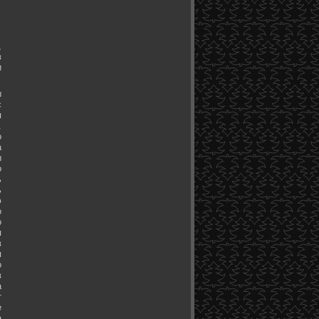
,
в
и
ы
с
я
.
о
а
ы
о
ь
ь
ю
о
о
я
в
я
о
в
а
т
е
а