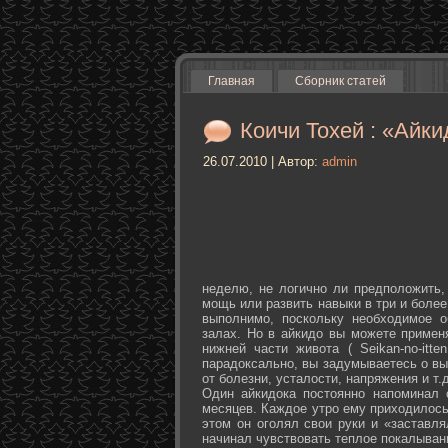
Главная
Сборник статей
Коичи Тохей : «Айки
26.07.2010 | Автор:
admin
неделю, не логично ли предположить,
мощь или развить навыки в три и более
выполнимо, поскольку необходимое о
залах. Но в айкидо вы можете примен
нижней части живота ( Seikan-­no-­it
парадоксально, вы задумываетесь о вы
от болезни, усталости, напряжения и т.д
Один айкидока постоянно напоминал 
месяцев. Каждое утро ему приходилось
этом он оголял свои руки и «заставля
начинал чувствовать теплое покалыван