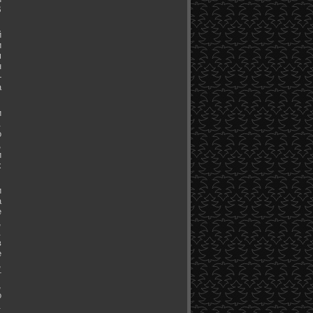
В
й
и
м
н
-
а
и
.
о
,
и
х
и
а
е
,
.
в
е
,
т
,
о
.