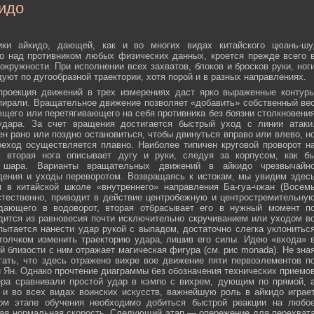
идо
ики айкидо, дающей, как и во многих видах китайского цюань-шу
о над противником любых физических данных, кроется прежде всего 
окружности. При исполнении всех захватов, блоков и бросков руки, ног
дуют по дугообразной траектории, хотя порой и в разных направлениях.
 проекция движений в трех измерениях даст ярко выраженные контур
пирали. Вращательное движение позволяет «добавить» собственный ве
ющего или перетягивающего на себя противника без боязни столкновени
удара. За счет вращения достигается быстрый уход с линии атаки
н рано или поздно остановиться, чтобы двинуться вправо или влево, н
еход осуществляется плавно. Наиболее типичен круговой проворот н
м вторая нога описывает дугу и руки, следуя за корпусом, как б
о шара. Варианты вращательных движений в айкидо чрезвычайн
дения и уходы переворотом. Возвращаясь к истокам, мы увидим здес
 в китайской школе «внутреннего» направления Ба-гуа-чжан (Восем
стественно, приводит в действие центробежную и центростремительну
адающего в водоворот, вторая отбрасывает его в нужный момент п
дится из равновесия почти исключительно скручиванием или уходом в
пытается нанести удар рукой с выпадом, достаточно слегка уклонитьс
 толчком изменить траекторию удара, лишив его силы. Идею «входа» 
й близости с ним отражает магическая фигура (см. рис monada). Не зна
ать, что здесь отражено вихре вое движение пяти первоэлементов п
ти Ян. Однако прочтение диаграммы без обозначения технических приемо
ера сравнивали простой удар в кэмпо с вихрем, дующим по прямой, 
и во всех видах воинских искусств, важнейшую роль в айкидо играе
ном этапе обучения необходимо добиться быстрой реакции на любо
мая нормальная скорость. Следующий этап — опережение для перехват