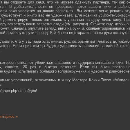
а вы откроете для себя, что не можете сдвинуть партнера, так как о
тья. В действительности он прерывает поток вашего «ки» в район
ысли заканчиваются на ваших запястьях. Вы можете легко решить эт
 существует и никто вас не удерживает. Для новичка усиро-текубитори
й демонстрирует несостоятельность упования на одну лишь силу. Пр
еру захватить ваши запястья сзади (см. рисунки). Скажите ему, чтобы о
ожет. Сначала опустите взгляд вниз на руки и, сконцентрировавшись н
ой выдвинуть руки вперед. Как бы вы не старались ваши руки останутс
тавьте, что у вас пара эластичных рук, которыми вы тянитесь до какого
ометры. Если при этом вы будете удерживать внимание на единой точке
.
которое позволяет убедиться в важности поддержания вашего «ки». Н
сь, скажем, 20 раз и быстро встаньте. Если вы были постоянн
 не будете испытывать большого головокружения и удержите равновесие
одных упражнений, включенных в книгу Мастера Коичи Тохэя «Айкидо»
.
/sape.php не найден!
нтариев »