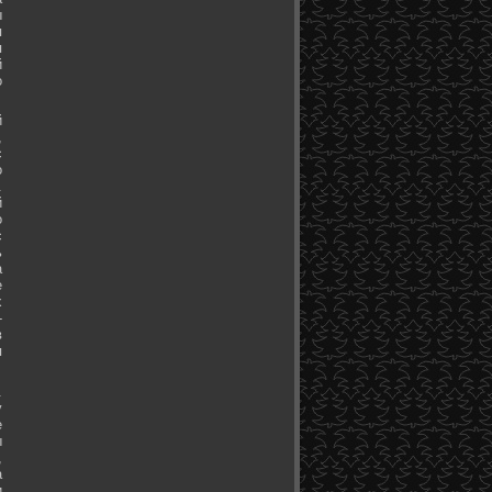
ы
я
я
й
о
й
,
с
о
.
й
о
с
ь
а
е
х
-
в
я
.
у
е
ы
,
а
и