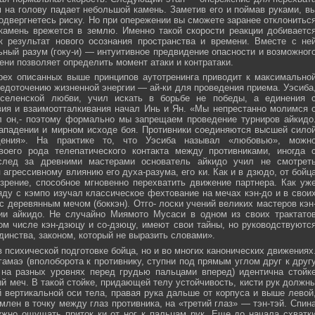
м на голову падает небольшой камень. Заметив его и поймав руками, в
подвергнетесь риску. Но при опережении вы сможете заранее отклонитьс
 камень врежется в землю. Именно такой скорости реакции добиваетс
к результат нового осознания пространства и времени. Вместе с не
ьный разум (гоку-и) — интуитивное предвидение опасности и возможног
ни позволяет определить момент атаки и контратаки.
рех описанных выше принципов аутотренинга приводит к максимально
едоточению жизненной энергии — ай-ки для проведения приема. Уэсиба
селенской любви, учил искать в борьбе не победы, а единения 
вия и взаимоотталкивания начал Инь и Ян. «Мы непрестанно молимся 
л он,- поэтому формально мы запрещаем проведение турниров айкидо
ападении и мирном исходе боя. Противники соединяются высшей сило
ния». На практике то, что Уэсиба называл «любовью», можн
своего рода телепатического контакта между противниками, иногда 
след за древними мастерами основатель айкидо учил не смотрет
 агрессивному влиянию его духа-разума, его ки. Как и в дзюдо, от бойц
зрение, способное мгновенно перехватить движение партнера. Как уж
яду с кэмпо изучал классическое фехтование на мечах кэн-до и в свои
с деревянным мечом (боккэн). Отго- лоски учений великих мастеров кэн
ии айкидо. Не случайно Миямото Мусаси в одном из своих трактато
том числе кэн-дзюцу и со-дзюцу, имеют свои тайны, но руководствуютс
инства, законом, который не выразить словами».
в психической подготовке бойца, но и во многих канонических движениях
амаэ (вполоборота к противнику, ступни под прямым углом друг к друг
 на разных уровнях перед грудью пальцами вперед) идентична стойк
меч. В такой стойке, придающей телу устойчивость, кисти рук должн
 вертикальной оси тела, правая рука дальше от корпуса и выше левой
млен в точку между глаз противника, на «третий глаз» — тэн-тэй. Спин
ужно ощущать приток ки от ног к пальцам рук. Еще до начала схватк