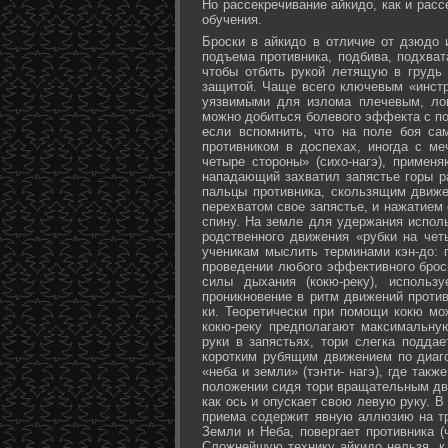
Но рассекречивание айкидо, как и рас
обучения.
Броски в айкидо в отличие от дзюдо 
подъема противника, подбива, подхват
чтобы отбить рукой летящую в грудь 
защитой. Чаще всего ключевым «инстр
уязвимыми для излома плечевым, лок
можно добиться болевого эффекта с п
если вспомнить, что на поле боя са
противником в доспехах, иногда с м
четыре стороны» (сихо-нагэ), примен
нападающий захватил запястье горы ра
пальцы противника, скользящим движе
перехватом свое запястье, и нажатием
спину. На земле для удержания исполь
родственного движения «рубки на чет
ученикам мыслить терминами кэн-до: 
проведении любого эффективного брос
силы дыхания (кокю-реку), исполь
проникновение в ритм движений против
ки. Теоретически при помощи кокю мо
кокю-реку предполагают максимальну
руки в запястьях, тори слегка подда
коротким рубящим движением по диаг
«неба и земли» (тэнти- нагэ), где так
положении сидя тори вращательным дви
как ось и опускает свою левую руку. В
приема содержит явную аллюзию на т
Земли и Неба, повергает противника (
Сложнейшую технику айкидо нельзя, к 