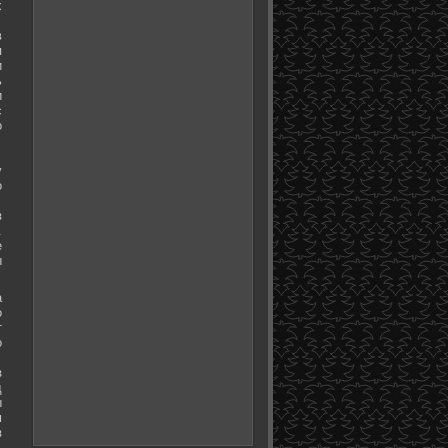
х
в
я
и
ь
и
с
о
у
о
з
.
е
ы
а
о
т
о
з
д
ы
м
з
.