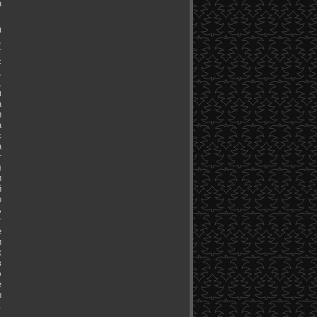
а
я
,
т
с
,
,
м
а
и
а
с
а
т
л
и
й
о
ь
т
е
и
к
в
э
е
ы
.
.