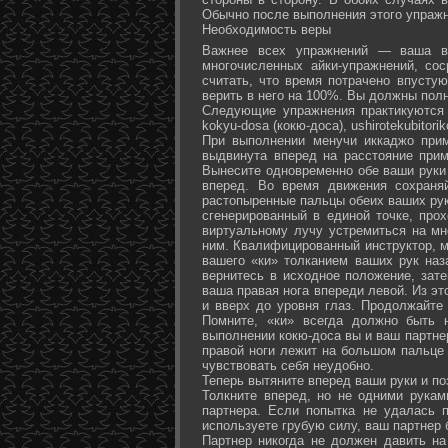
Обычно после выполнения этого упражн
Необходимость веры
Важнее всех упражнений — ваша ве
многочисленных айки-упражнений, со
считать, что время потрачено впусту
верить в него на 100%. Вы должны полн
Следующие упражнения практикуются в
kokyu-dosa (кокю-доса), ushiro­tekubitori
При выполнении менучи иккаджо прим
выдвинута вперед на расстояние прим
Вынесите одновременно обе ваши руки 
вперед. Во время движения сохраняй
растопыренные пальцы обеих ваших рук.
сгенерированный в единой точке, прох
виртуальному лучу устремиться на мн
ним. Квалифицированный инструктор, м
вашего «ки» толканием ваших рук наз
вернитесь в исходное положение, зате
ваша правая нога впереди левой. Из э
и вверх до уровня глаз. Продолжайте
Помните, «ки» всегда должно быть 
выполнении кокю-доса вы и ваш партне
правой ноги лежит на большом пальце л
чувствовать себя неудобно.
Теперь вытяните вперед ваши руки и поз
Толкните вперед, но не одними рука
партнера. Если попытка не удалась п
используете грубую силу, ваш партнер
Партнер никогда не должен давить н