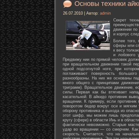
Основы техники айк
26.07.2010 | Автор:
admin
Секрет техн
преимуществ
движении по 
и корпус сле
Более того,
сферы или с
к весу толка
и лобового 
Предвижу нии по прямой человек долже
при вращательном движении такой пер
одной подсогнутой ноге, при которо
поглаживают поверхность большог
разнообразны. На них же основаны па
много общего с принципами движения
триграмм). Вращательное движение, е
силы. Первая как бы втягивает нап
касательной. В айкидо противник выво
вращении. К примеру, если противник 
поворотом бедер вокруг оси и мягким
оборону противника и выхода из опасно
этот шифр, мы можем лишь предполаг
кругу (сфере) в области Инь и в облас
фактически невозможно. Старые маст
удар во вращении — со смерчем. Как 
скорость. Считается, что на началь
действие противника. Это так называе