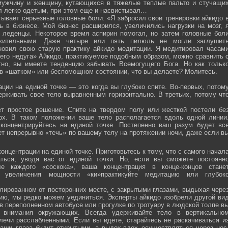
мужчину и женщину, кутающихся в тяжелые теплые пальто и стучащи
ел легко одетым, при этом еще и насвистывал…
тывает серьезные головные боли. «Я забросил свои тренировки айкидо 
ь в бизнесе. Мой бизнес расширился, увеличились нагрузки на мозг, 
о леденцы. Некоторое время аспирин помогал, но затем головные бол
жительными. Даже четыре или пять пилюль не могли заглушит
новил свою старую практику айкидо медитации. Я медитировал часам
оего недуга» Айкидо, практикуемое подобным образом, можно сравнить 
тно, вы имеете тенденцию забывать Всемогущего Бога. Но как тольк
 в «шатком» или беспомощном состоянии, что вы делаете? Молитесь.
ции на единой точке — это когда вы глубоко спите. Во-первых, потом
ерживать свое тело выравненным горизонтально. В третьих, потому чт
ет простое решение. Спите на твердом полу или жесткой постели бе
рх. В таком положении ваше тело располагается вдоль одной линии
 концентрируйтесь на единой точке. Постепенно ваш разум будет вс
ет непрерывно «течь» по вашему телу на протяжении ночи, даже если в
онцентрации на единой точке. Приготовьтесь к тому, что с самого начал
ться, уводя вас от единой точки. Но, если вы сможете постоянн
е каждого «соскока», ваша концентрация в конце-концов стане
я увеличения мощности «ки»практикуйте медитацию или глубок
лированном от посторонних месте, с закрытыми глазами, выдыхая чере
нию, мы редко можем уединиться. Эксперты айкидо изобрели другой ви
в переполненном автобусе или прогулке по тротуару в людской толпе в
я внимания окружающих. Всегда удерживайте тело в вертикально
плечи расслабленными. Если вы идете, старайтесь не раскачиваться и
ваши глаза будут открытыми, а выдох-вдох осуществляться через нос