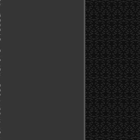
В
й
и
м
н
-
а
и
.
о
,
и
х
и
а
е
,
.
в
е
,
т
,
о
.