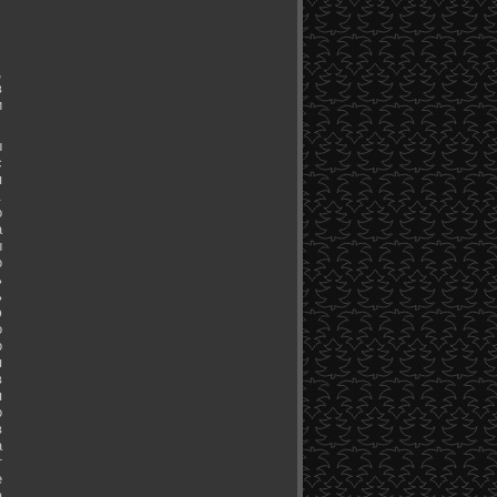
,
в
и
ы
с
я
.
о
а
ы
о
ь
ь
ю
о
о
я
в
я
о
в
а
т
е
а