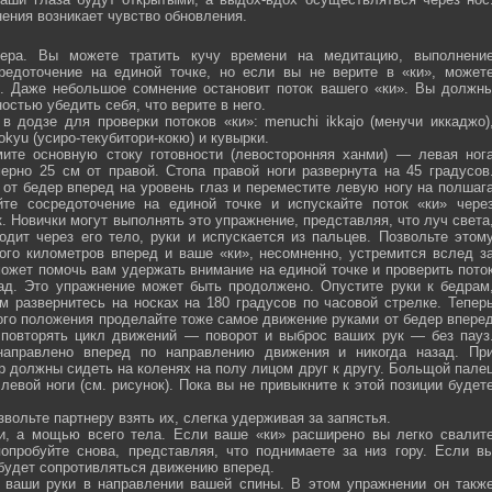
ения возникает чувство обновления.
ра. Вы можете тратить кучу времени на медитацию, выполнени
средоточение на единой точке, но если вы не верите в «ки», может
ю. Даже небольшое сомнение остановит поток вашего «ки». Вы должн
остью убедить себя, что верите в него.
 додзе для проверки потоков «ки»: menuchi ikkajo (менучи иккаджо)
­kokyu (усиро-текубитори-кокю) и кувырки.
ите основную стоку готовности (левосторонняя ханми) — левая ног
ерно 25 см от правой. Стопа правой ноги развернута на 45 градусов
от бедер вперед на уровень глаз и переместите левую ногу на полшаг
те сосредоточение на единой точке и испускайте поток «ки» чере
 Новички могут выполнять это упражнение, представляя, что луч света
одит через его тело, руки и испускается из пальцев. Позвольте этом
ого километров вперед и ваше «ки», несомненно, устремится вслед з
ожет помочь вам удержать внимание на единой точке и проверить пото
ад. Это упражнение может быть продолжено. Опустите руки к бедрам
м развернитесь на носках на 180 градусов по часовой стрелке. Тепер
того положения проделайте тоже самое движение руками от бедер впере
 повторять цикл движений — поворот и выброс ваших рук — без пауз
направлено вперед по направлению движения и никогда назад. Пр
р должны сидеть на коленях на полу лицом друг к другу. Больщой пале
евой ноги (см. рисунок). Пока вы не привыкните к этой позиции будет
вольте партнеру взять их, слегка удерживая за запястья.
ми, а мощью всего тела. Если ваше «ки» расширено вы легко свалит
опробуйте снова, представляя, что поднимаете за низ гору. Если в
 будет сопротивляться движению вперед.
а ваши руки в направлении вашей спины. В этом упражнении он такж