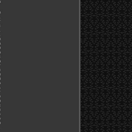
а
я
,
т
с
,
,
м
а
и
а
с
а
т
л
и
й
о
ь
т
е
и
к
в
э
е
ы
.
.