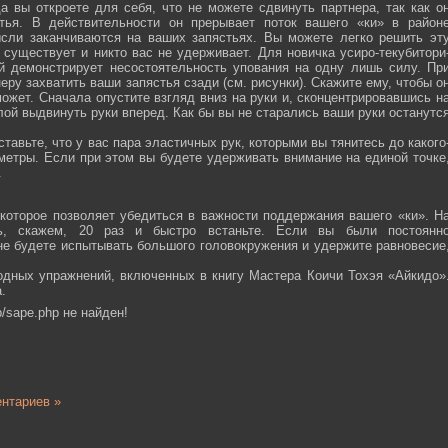
а вы откроете для себя, что не можете сдвинуть партнера, так как о
тья. В действительности он прерывает поток вашего «ки» в район
ысли заканчиваются на ваших запястьях. Вы можете легко решить эт
 существует и никто вас не удерживает. Для новичка усиро-текубитори
й демонстрирует несостоятельность упования на одну лишь силу. Пр
еру захватить ваши запястья сзади (см. рисунки). Скажите ему, чтобы о
ожет. Сначала опустите взгляд вниз на руки и, сконцентрировавшись н
ой выдвинуть руки вперед. Как бы вы не старались ваши руки останутс
тавьте, что у вас пара эластичных рук, которыми вы тянитесь до какого
ометры. Если при этом вы будете удерживать внимание на единой точке
.
которое позволяет убедиться в важности поддержания вашего «ки». Н
сь, скажем, 20 раз и быстро встаньте. Если вы были постоянн
 не будете испытывать большого головокружения и удержите равновесие
одных упражнений, включенных в книгу Мастера Коичи Тохэя «Айкидо»
.
/sape.php не найден!
нтариев »