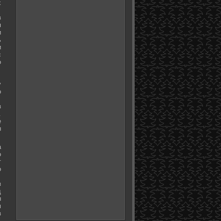
х
в
я
и
ь
и
с
о
у
о
з
.
е
ы
а
о
т
о
з
д
ы
м
з
.