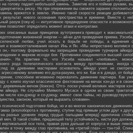
м на голову падает небольшой камень. Заметив его и поймав руками, в
подвергнетесь риску. Но при опережении вы сможете заранее отклонитьс
 камень врежется в землю. Именно такой скорости реакции добиваетс
к результат нового осознания пространства и времени. Вместе с не
ьный разум (гоку-и) — интуитивное предвидение опасности и возможног
ни позволяет определить момент атаки и контратаки.
рех описанных выше принципов аутотренинга приводит к максимально
едоточению жизненной энергии — ай-ки для проведения приема. Уэсиба
селенской любви, учил искать в борьбе не победы, а единения 
вия и взаимоотталкивания начал Инь и Ян. «Мы непрестанно молимся 
л он,- поэтому формально мы запрещаем проведение турниров айкидо
ападении и мирном исходе боя. Противники соединяются высшей сило
ния». На практике то, что Уэсиба называл «любовью», можн
своего рода телепатического контакта между противниками, иногда 
след за древними мастерами основатель айкидо учил не смотрет
 агрессивному влиянию его духа-разума, его ки. Как и в дзюдо, от бойц
зрение, способное мгновенно перехватить движение партнера. Как уж
яду с кэмпо изучал классическое фехтование на мечах кэн-до и в свои
с деревянным мечом (боккэн). Отго- лоски учений великих мастеров кэн
ии айкидо. Не случайно Миямото Мусаси в одном из своих трактато
том числе кэн-дзюцу и со-дзюцу, имеют свои тайны, но руководствуютс
инства, законом, который не выразить словами».
в психической подготовке бойца, но и во многих канонических движениях
амаэ (вполоборота к противнику, ступни под прямым углом друг к друг
 на разных уровнях перед грудью пальцами вперед) идентична стойк
меч. В такой стойке, придающей телу устойчивость, кисти рук должн
 вертикальной оси тела, правая рука дальше от корпуса и выше левой
млен в точку между глаз противника, на «третий глаз» — тэн-тэй. Спин
ужно ощущать приток ки от ног к пальцам рук. Еще до начала схватк