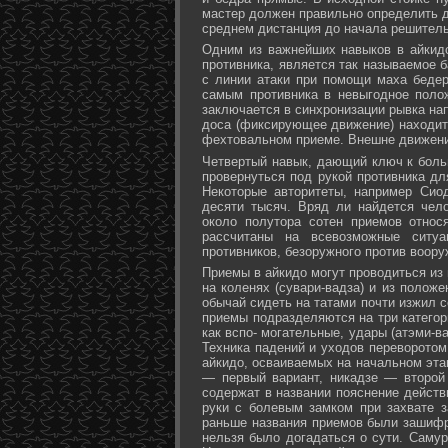
мастер должен правильно определить д
среднем дистанция до начала решитель
Одним из важнейших навыков в айкидо
противника, является так называемое б
с линии атаки при помощи маха бедер 
самым противника в невыгодное поло
заключается в синхронизации рывка на
доса (фиксирующее движение) находит 
фехтовальном приеме. Внешне движени
Четвертый навык, дающий ключ к больш
провернуться под рукой противника дл
Некоторые авторитеты, например Сио
десяти тысяч. Вряд ли найдется чел
около полутора сотен приемов относ
рассчитаны на всевозможные ситуа
противников, безоружного против воору
Приемы в айкидо могут проводиться из 
на коленях (сувари-вадза) и из положе
обычай сидеть на татами почти изжил с
приемы подразделяются на три категори
как вспо- могательные, удары (атэми-в
Техника падений и уходов переворотом
айкидо, осваиваемых на начальном эта
— первый вариант, никадзе — второй
содержат в названии пояснение действи
руки с болевым замком при захвате за
раньше названия приемов были зашифр
нельзя было догадаться о сути. Самур