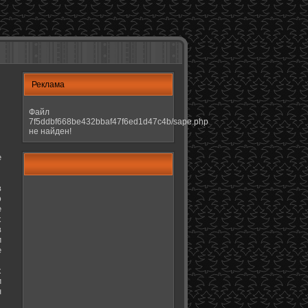
Реклама
Файл
7f5ddbf668be432bbaf47f6ed1d47c4b/sape.php
не найден!
е
в
ю
е
х
в
и
е
х
и
н