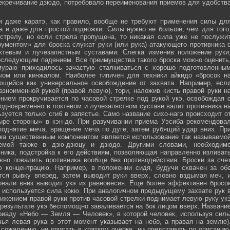
секречивание дзюдо, потребовало переименования приемов для удобств
и даже каратэ, как правило, вообще не требуют применения силы дл
а и даже для простой подножки. Силы нужно не больше, чем для того
стрелу, но если стрела пропущена, то никакая сила уже не послужи
ументом» для броска служат руки (или рука) атакующего противника 
тевым и лучезапястным суставами. Слегка изменив положение руки
оследующим падением. Все преимущества такого броска можно оценить
мураю приходилось зачастую сталкиваться с хорошо подготовленны
ечом или кинжалом. Наиболее типичен для техники айкидо «бросок н
яющийся как универсальное освобождение от захвата. Например, есл
зноименной рукой (правой левую), тори, наложив кисть правой руки н
нием прокручивается по часовой стрелке под рукой укэ, освобождая 
 одновременно в локтевом и лучезапястном суставе валит противника н
зуется только сгиб в запястье. Само название сихо-нагэ происходит о
ыре стороны» в кэн-до. При разучивании приема Уэсиба рекомендова
поднятие меча, вращение меча по дуге, затем рубящий удар вниз. Пр
ка существенным компонентом является использование так называемо
зуемой также в дзю-дзюцу и дзюдо. Другими словами, необходим
ника, подстройка к его действиям, позволяющая направленно изливат
жно повалить противника вообще без противодействия. Броски за сче
ю концентрацию. Например, в положении сидя, будучи схвачен за об
ется рывку вперед, затем выводит руки вверх, словно вздымая меч, 
онали вниз выводит укэ из равновесия. Еще более эффективен бросо
же используется сила кокю. При аналогичном предыдущему захвате рук 
жением правой руки против часовой стрелки поднимает левую руку ук
 результате укэ беспомощно заваливается на бок лицом вверх. Названи
риаду «Небо — Земля — Человек», в которой человек, используя сил
чья левая рука в этот момент указывает на небо, а правая на землю)
сожалению, ни описать в кратком очерке, ни представить по описанию