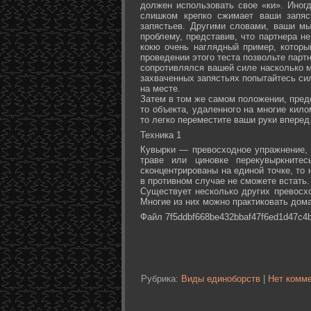
должен использовать свое «ки». Иногд
слишком крепко сжимает ваши запяс
запястьев. Другими словами, ваши м
проблему, представив, что партнера не
кокю очень наглядный пример, которы
проведении этого теста позвольте партн
сопротивлялся вашей силе насколько м
захваченных запястьях попытайтесь сил
на месте.
Затем в том же самом положении, предс
то объекта, удаленного на многие кил
то легко переместите ваши руки вперед
Техника 1
Кувырки — превосходное упражнение, 
траве или циновке перекувыркните
сконцентрированы на единой точке, то
в противном случае не сможете встать.
Существует несколько других превосх
Многие из них можно практиковать дома
Файл 7f5ddbf668be432bbaf47f6ed1d47c4b
Рубрика:
Виды единоборств
|
Нет комме