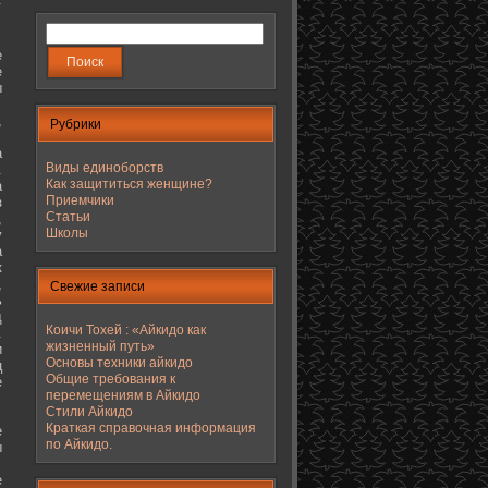
е
е
ы
,
Рубрики
а
Виды единоборств
.
Как защититься женщине?
а
Приемчики
з
Статьи
,
Школы
у
а
к
,
Свежие записи
ь
д
Коичи Тохей : «Айкидо как
.
жизненный путь»
и
Основы техники айкидо
ц
Общие требования к
е
перемещениям в Айкидо
Стили Айкидо
Краткая справочная информация
е
по Айкидо.
ы
е