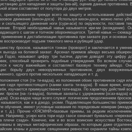
истанцию для нападения и защиты (ма-ай), оценив данные противника. 
ной атаки составляет от полутора до двух метров.
, ориентированном прежде всего на защиту и использование действи
азовое движение (кихон-доса) . Используя кихон-доса, можно легко уйт
и скользящего движения ноги (сури-аси) по окружности, поставив те
жение. Второй необходимый навык называется ири-ми (вхождение). О
падающего с шагом и толчком обороняющегося. Третий навык — сюмацу
применение в дестабилизации противника при захвате рук и основан н
е воспроизводит подъем тяжелого меча и рубящий удар.
инству бросков, называется тэнкан (проворот) и заключается в умени
я выхода на болевой захват. Арсенал приемов айкидо весьма обширен
да Годзо, называют цифру три тысячи, другие доводят эту цифру д
овек, способный проверить подобные утверждения. Во всяком случае
ятся к числу важнейших и составляют базовую технику айкидо. Он
ции: борьбу двух невооруженных противников, двух вооруженны
женного, одного против нескольких нападающих и т. д.
положения стоя (та- ти-вадза), из положения обоих противников сидя ил
ния сидя противостоящего (ханми ханта- ти-вадза). В наше время, когд
ебя, изучаются преимущественно тати-вадза. По характеру действий вс
и: броски (на- гэ-вадза), болевые захваты с удержанием (осаэ-вадза) и
адза). Осаэ-вадза чаще всего служат логическим продолжением бросков
 называется, как и в дзюдо, укэми. Подавляющее большинство приемо
пе обучения, имеют условные названия по порядковым номерам (иккадз
 и т. д.). Прочие <ХЯСМНЙ>базовые приемы, за редким исключением
я. Например, усиро ката тори кодэ гаэси означает буквально «перехва
 плечи сзади». Конечно, как и во всех воинских искусствах Востока
ованы в звучных метафорических образах, по которым даже отдаленн
айские кланы и дзэнские священники ревностно охраняли тайны кэмпо