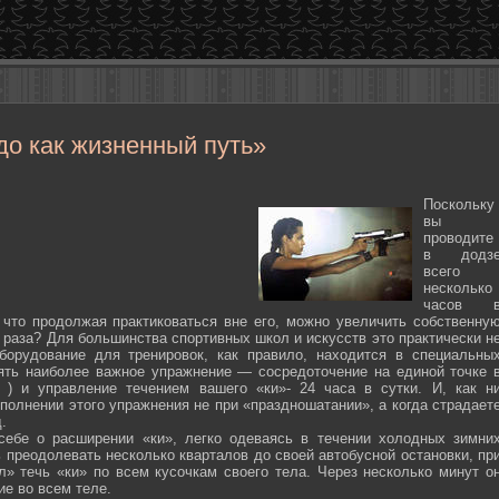
до как жизненный путь»
Поскольку
вы
проводите
в додз
всего
несколько
часов 
 что продолжая практиковаться вне его, можно увеличить собственну
 раза? Для большинства спортивных школ и искусств это практически н
борудование для тренировок, как правило, находится в специальны
ять наиболее важное упражнение — сосредоточение на единой точке 
ten ) и управление течением вашего «ки»- 24 часа в сутки. И, как н
полнении этого упражнения не при «праздношатании», а когда страдает
.
себе о расширении «ки», легко одеваясь в течении холодных зимни
 преодолевать несколько кварталов до своей автобусной остановки, пр
л» течь «ки» по всем кусочкам своего тела. Через несколько минут о
ие во всем теле.