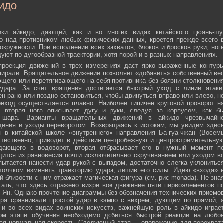
идо
ики айкидо, дающей, как и во многих видах китайского цюань-шу
о над противником любых физических данных, кроется прежде всего 
окружности. При исполнении всех захватов, блоков и бросков руки, ног
дуют по дугообразной траектории, хотя порой и в разных направлениях.
 проекция движений в трех измерениях даст ярко выраженные контур
пирали. Вращательное движение позволяет «добавить» собственный ве
ющего или перетягивающего на себя противника без боязни столкновени
удара. За счет вращения достигается быстрый уход с линии атаки
н рано или поздно остановиться, чтобы двинуться вправо или влево, н
еход осуществляется плавно. Наиболее типичен круговой проворот н
м вторая нога описывает дугу и руки, следуя за корпусом, как б
о шара. Варианты вращательных движений в айкидо чрезвычайн
дения и уходы переворотом. Возвращаясь к истокам, мы увидим здес
 в китайской школе «внутреннего» направления Ба-гуа-чжан (Восем
стественно, приводит в действие центробежную и центростремительну
адающего в водоворот, вторая отбрасывает его в нужный момент п
дится из равновесия почти исключительно скручиванием или уходом в
пытается нанести удар рукой с выпадом, достаточно слегка уклонитьс
 толчком изменить траекторию удара, лишив его силы. Идею «входа» 
й близости с ним отражает магическая фигура (см. рис monada). Не зна
ать, что здесь отражено вихре вое движение пяти первоэлементов п
ти Ян. Однако прочтение диаграммы без обозначения технических приемо
ера сравнивали простой удар в кэмпо с вихрем, дующим по прямой, 
и во всех видах воинских искусств, важнейшую роль в айкидо играе
ном этапе обучения необходимо добиться быстрой реакции на любо
мая нормальная скорость. Следующий этап — опережение для перехват