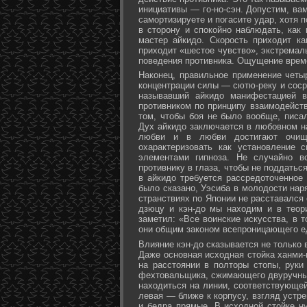
инициативы — го-но-сэн. Допустим, ва
самортизируете и погасите удар, хотя 
в сторону и спокойно наблюдать, как
мастер айкидо. Скорость приходит ка
приходит «шестое чувство», экстремал
поведения противника. Ощущение време
Наконец, правильное применение четы
концентрации силы — сютю-реку и соср
называвший айкидо манифестацией в
противником по принципу взаимодейст
том, чтобы боя не было вообще, писа
Дух айкидо заключается в любовном н
любви и в любви достигают очище
охарактеризовать как установление 
элементами гипноза. Не случайно в
противнику в глаза, чтобы не поддаться
в айкидо требуется рассредоточенное 
было сказано, Уэсиба в молодости нар
странствиях по Японии не расставался 
дзюцу и кэн-до мы находим и в теор
заметил: «Все воинские искусства, в 
они общим законом всепроницающего ед
Влияние кэн-до сказывается не только 
Даже основная исходная стойка ханми-г
на расстоянии в полторы стопы, руки
фехтовальщика, сжимающего двуручный 
находиться на линии, соответствующей
левая — ближе к корпусу, взгляд устре
и бедра прямые. В исходной стойке н