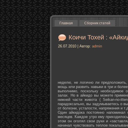
Главная
Сборник статей
Коичи Тохей : «Айки
26.07.2010 | Автор:
admin
неделю, не логично ли предположить,
мощь или развить навыки в три и более
выполнимо, поскольку необходимое о
залах. Но в айкидо вы можете примен
нижней части живота ( Seikan-­no-­it
парадоксально, вы задумываетесь о вы
от болезни, усталости, напряжения и т.д
Один айкидока постоянно напоминал 
месяцев. Каждое утро ему приходилось
этом он оголял свои руки и «заставля
начинал чувствовать теплое покалыван