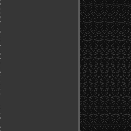
ы
я
я
й
о
й
,
с
о
.
й
о
с
ь
а
е
х
-
в
я
.
у
е
ы
,
а
и