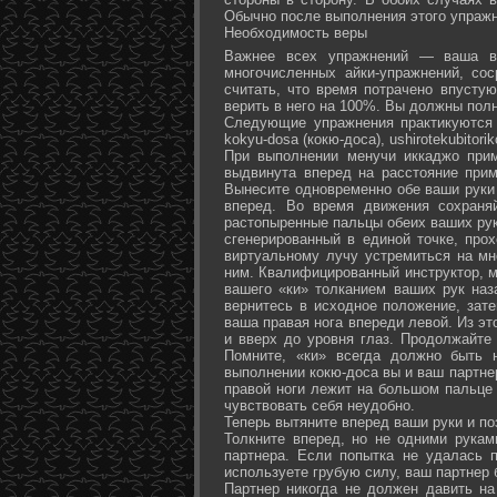
Обычно после выполнения этого упражн
Необходимость веры
Важнее всех упражнений — ваша ве
многочисленных айки-упражнений, со
считать, что время потрачено впусту
верить в него на 100%. Вы должны полн
Следующие упражнения практикуются в
kokyu-dosa (кокю-доса), ushiro­tekubitori
При выполнении менучи иккаджо прим
выдвинута вперед на расстояние прим
Вынесите одновременно обе ваши руки 
вперед. Во время движения сохраняй
растопыренные пальцы обеих ваших рук.
сгенерированный в единой точке, прох
виртуальному лучу устремиться на мн
ним. Квалифицированный инструктор, м
вашего «ки» толканием ваших рук наз
вернитесь в исходное положение, зате
ваша правая нога впереди левой. Из э
и вверх до уровня глаз. Продолжайте
Помните, «ки» всегда должно быть 
выполнении кокю-доса вы и ваш партне
правой ноги лежит на большом пальце л
чувствовать себя неудобно.
Теперь вытяните вперед ваши руки и поз
Толкните вперед, но не одними рука
партнера. Если попытка не удалась п
используете грубую силу, ваш партнер
Партнер никогда не должен давить н