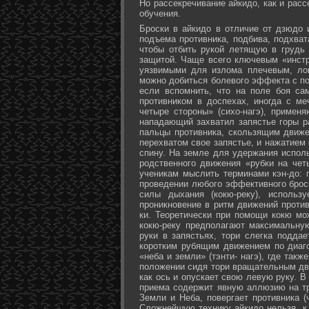
Но рассекречивание айкидо, как и рас
обучения.
Броски в айкидо в отличие от дзюдо 
подъема противника, подбива, подхват
чтобы отбить рукой летящую в грудь 
защитой. Чаще всего ключевым «инстр
уязвимыми для излома плечевым, лок
можно добиться болевого эффекта с п
если вспомнить, что на поле боя са
противником в доспехах, иногда с м
четыре стороны» (сихо-нагэ), примен
нападающий захватил запястье горы ра
пальцы противника, скользящим движе
перехватом свое запястье, и нажатием
спину. На земле для удержания исполь
родственного движения «рубки на чет
ученикам мыслить терминами кэн-до: 
проведении любого эффективного брос
силы дыхания (кокю-реку), исполь
проникновение в ритм движений против
ки. Теоретически при помощи кокю мо
кокю-реку предполагают максимальну
руки в запястьях, тори слегка подда
коротким рубящим движением по диаг
«неба и земли» (тэнти- нагэ), где так
положении сидя тори вращательным дви
как ось и опускает свою левую руку. В
приема содержит явную аллюзию на т
Земли и Неба, повергает противника (
Сложнейшую технику айкидо нельзя, к 