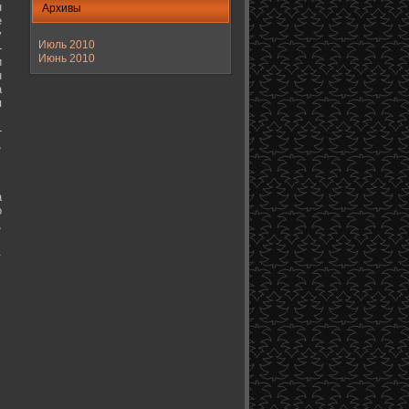
н
Архивы
е
у
Июль 2010
-
Июнь 2010
и
н
а
я
-
,
а
о
,
.