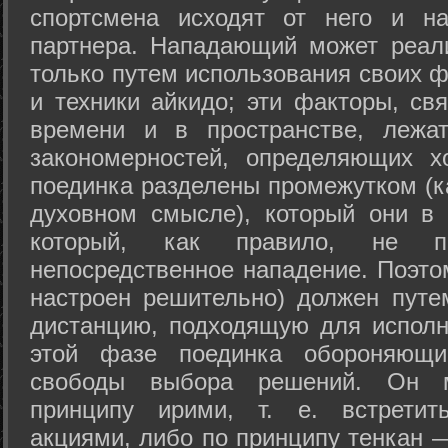
спортсмена исходят от него и на
партнера. Нападающий может реал
только путем использования своих 
и техники айкидо; эти факторы, св
времени и в пространстве, лежа
закономерностей, определяющих х
поединка разделены промежутком (ка
духовном смысле), который они в 
который, как правило, не по
непосредственное нападение. Поэто
настроен решительно) должен путе
дистанцию, подходящую для исполн
этой фазе поединка обороняющ
свободы выбора решений. Он м
принципу ирими, т. е. встретит
акциями, либо по принципу тенкан —