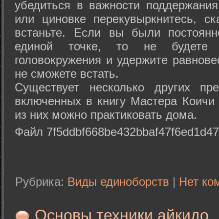
убедиться в важности поддержания
или циновке перекувыркнитесь, с
встаньте. Если вы были постоянн
единой точке, то не будете 
головокружения и удержите равнове
не сможете встать.
Существует несколько других пре
включенных в книгу Мастера Коичи 
из них можно практиковать дома.
Файл 7f5ddbf668be432bbaf47f6ed1d47
Рубрика:
Виды единоборств
|
Нет ко
Основы техники айкидо