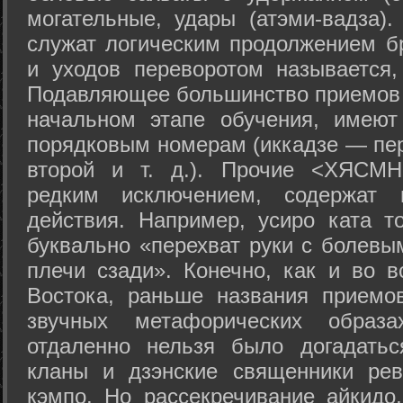
могательные, удары (атэми-вадза).
служат логическим продолжением бр
и уходов переворотом называется,
Подавляющее большинство приемов 
начальном этапе обучения, имеют
порядковым номерам (иккадзе — пер
второй и т. д.). Прочие <ХЯСМН
редким исключением, содержат 
действия. Например, усиро ката то
буквально «перехват руки с болевы
плечи сзади». Конечно, как и во в
Востока, раньше названия прием
звучных метафорических образ
отдаленно нельзя было догадатьс
кланы и дзэнские священники рев
кэмпо. Но рассекречивание айкидо,