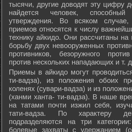
тысячи, другие доводят эту цифру д
найдется человек, способный
утверждения. Во всяком случае,
приемов относятся к числу важнейш
технику айкидо. Они рассчитаны на
борьбу двух невооруженных противн
противников, безоружного против
против нескольких нападающих и т. д
Приемы в айкидо могут проводиться
ти-вадза), из положения обоих п
коленях (сувари-вадза) и из положе
(ханми ханта- ти-вадза). В наше вр
на татами почти изжил себя, изу
тати-вадза. По характеру д
подразделяются на три категории: 
болевые захваты с удержанием (ос