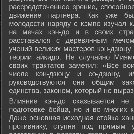
рассредоточенное зрение, способно
движение партнера. Как уже бы
молодости наряду с кэмпо изучал к
на мечах кэн-до и в своих стра
расставался с деревянным мечом 
учений великих мастеров кэн-дзюцу 
теории айкидо. Не случайно Миям
своих трактатов заметил: «Все вои
числе кэн-дзюцу и со-дзюцу, 
руководствуются они общим зак
единства, законом, который не выра
Влияние кэн-до сказывается не 
подготовке бойца, но и во многих 
Даже основная исходная стойка хан
противнику, ступни под прямым 