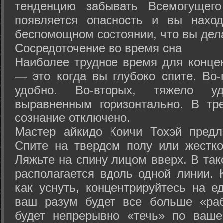
тенденцию забывать Всемогущего
появляется опасность и вы нахо
беспомощном состоянии, что вы дел
Сосредоточение во время сна
Наиболее трудное время для концен
— это когда вы глубоко спите. Во-
удобно. Во-вторых, тяжело у
выравненным горизонтально. В тр
сознание отключено.
Мастер айкидо Коичи Тохэй предл
Спите на твердом полу или жестко
Ляжьте на спину лицом вверх. В та
располагается вдоль одной линии. 
как уснуть, концентрируйтесь на е
ваш разум будет все больше «раб
будет непрерывно «течь» по ваше