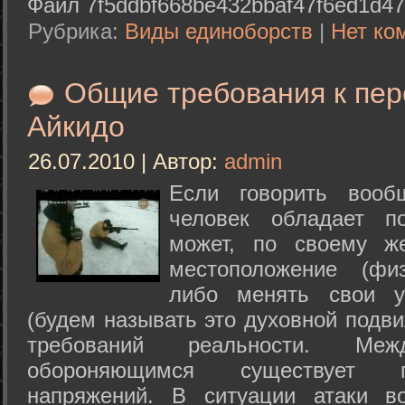
Файл 7f5ddbf668be432bbaf47f6ed1d47
Рубрика:
Виды единоборств
|
Нет ко
Общие требования к пе
Айкидо
26.07.2010 | Автор:
admin
Если говорить вооб
человек обладает п
может, по своему ж
местоположение (физ
либо менять свои у
(будем называть это духовной подв
требований реальности. М
обороняющимся существует п
напряжений. В ситуации атаки в