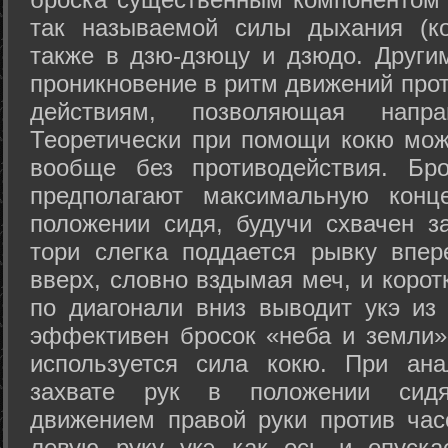
так называемой силы дыхания (ко
также в дзю-дзюцу и дзюдо. Други
проникновение в ритм движений прот
действиям, позволяющая напра
Теоретически при помощи кокю мож
вообще без противодействия. Бро
предполагают максимальную конц
положении сидя, будучи схвачен за
тори слегка поддается рывку впер
вверх, словно вздымая меч, и коро
по диагонали вниз выводит укэ из
эффективен бросок «неба и земли» (
используется сила кокю. При ан
захвате рук в положении сид
движением правой руки против час
левую руку укэ как ось и опуска