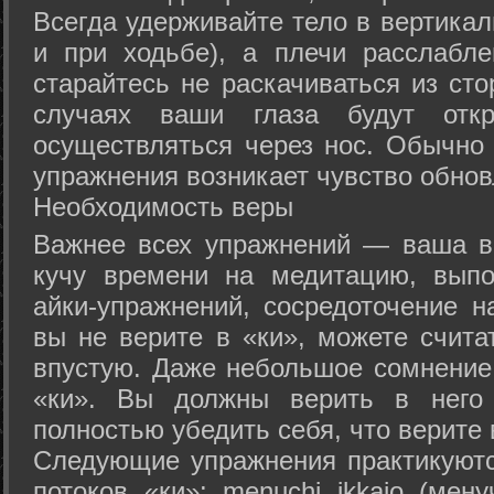
Всегда удерживайте тело в вертикал
и при ходьбе), а плечи расслабл
старайтесь не раскачиваться из сто
случаях ваши глаза будут отк
осуществляться через нос. Обычно 
упражнения возникает чувство обнов
Необходимость веры
Важнее всех упражнений — ваша в
кучу времени на медитацию, выпо
айки-упражнений, сосредоточение н
вы не верите в «ки», можете счита
впустую. Даже небольшое сомнение 
«ки». Вы должны верить в нег
полностью убедить себя, что верите 
Следующие упражнения практикуютс
потоков «ки»: menuchi ikkajo (мену