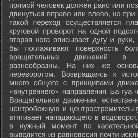
прямой человек должен рано или поз
двинуться вправо или влево, но пр
такой переход осуществляется пл
круговой проворот на одной подсог
вторая нога описывает дугу и руки,
бы поглаживают поверхность бол
вращательных движений в а
разнообразны. На них же осно
переворотом. Возвращаясь к ист
много общего с принципами движе
«внутреннего» направления Ба-гуа-
Вращательное движение, естественн
центробежную и центростремительн
втягивает нападающего в водоворот,
в нужный момент по касательной
выводится из равновесия почти иск