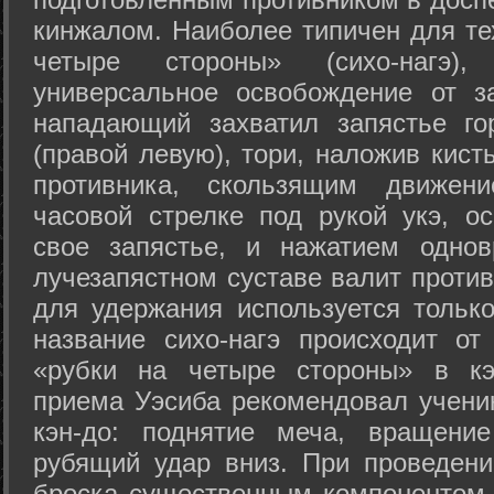
кинжалом. Наиболее типичен для те
четыре стороны» (сихо-нагэ)
универсальное освобождение от з
нападающий захватил запястье го
(правой левую), тори, наложив кист
противника, скользящим движени
часовой стрелке под рукой укэ, о
свое запястье, и нажатием одно
лучезапястном суставе валит против
для удержания используется только
название сихо-нагэ происходит от
«рубки на четыре стороны» в кэ
приема Уэсиба рекомендовал учен
кэн-до: поднятие меча, вращени
рубящий удар вниз. При проведен
броска существенным компонентом 