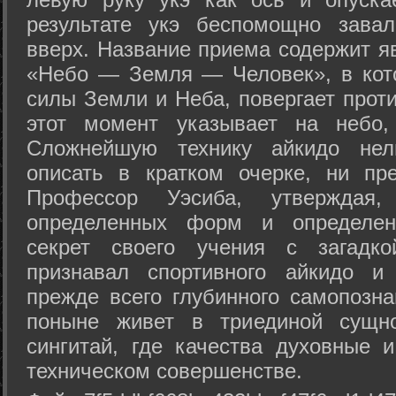
результате укэ беспомощно зава
вверх. Название приема содержит я
«Небо — Земля — Человек», в кото
силы Земли и Неба, повергает проти
этот момент указывает на небо,
Сложнейшую технику айкидо нел
описать в кратком очерке, ни пр
Профессор Уэсиба, утверждая
определенных форм и определенн
секрет своего учения с загадк
признавал спортивного айкидо и
прежде всего глубинного самопозна
поныне живет в триединой сущно
сингитай, где качества духовные 
техническом совершенстве.