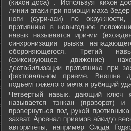
(кихон-доса) . Используя кихон-до
линии атаки при помощи маха бедер
ноги (сури-аси) по окружности
противника в невыгодное положен
навык называется ири-ми (вхожде
синхронизации рывка нападающе
обороняющегося. Третий на
(фиксирующее движение) на
дестабилизации противника при за
фехтовальном приеме. Внешне дв
подъем тяжелого меча и рубящий уда
Четвертый навык, дающий ключ к
называется тэнкан (проворот) и
провернуться под рукой противника
захват. Арсенал приемов айкидо ве
авторитеты, например Сиода Годз