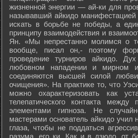
жизненной энергии — ай-ки для про
называвший айкидо манифестацией 
искать в борьбе не победы, а еди
принципу взаимодействия и взаимоо
Ян. «Мы непрестанно молимся о т
вообще, писал он,- поэтому фо
проведение турниров айкидо. Дух
любовном нападении и мирном ис
соединяются высшей силой любви
очищения». На практике то, что Уэ
можно охарактеризовать как уст
телепатического контакта между 
элементами гипноза. Не случай
мастерами основатель айкидо учил н
глаза, чтобы не поддаться агресси
разума, его ки. Как и в дзюдо, от 