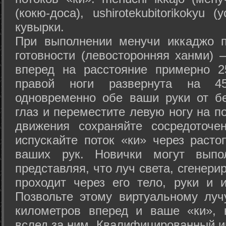
(кокю-доса), ushiro­tekubitori­kokyu 
кувырки.
При выполнении менучи иккаджо п
готовности (левосторонняя ханми) 
вперед на расстояние примерно 2
правой ноги развернута на 45
одновременно обе ваши руки от б
глаз и переместите левую ногу на п
движения сохраняйте сосредоточе
испускайте поток «ки» через раст
ваших рук. Новички могут выпол
представляя, что луч света, сгенери
проходит через его тело, руки и и
Позвольте этому виртуальному луч
километров вперед и ваше «ки», 
вслед за ним. Квалифицированный и