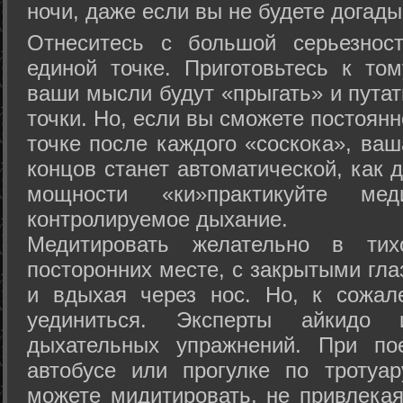
ночи, даже если вы не будете догады
Отнеситесь с большой серьезнос
единой точке. Приготовьтесь к том
ваши мысли будут «прыгать» и путат
точки. Но, если вы сможете постоян
точке после каждого «соскока», ваш
концов станет автоматической, как 
мощности «ки»практикуйте ме
контролируемое дыхание.
Медитировать желательно в тих
посторонних месте, с закрытыми гла
и вдыхая через нос. Но, к сожа
уединиться. Эксперты айкидо 
дыхательных упражнений. При по
автобусе или прогулке по тротуа
можете мидитировать, не привлека