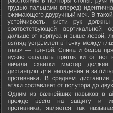
расстоянии в полторы стопы, руки 
грудью пальцами вперед) идентична
сжимающего двуручный меч. В такой
устойчивость, кисти рук должны
соответствующей вертикальной о
дальше от корпуса и выше левой, л
взгляд устремлен в точку между гла
глаз» — тэн-тэй. Спина и бедра пр
нужно ощущать приток ки от ног 
начала схватки мастер должен 
дистанцию для нападения и защиты 
противника. В среднем дистанция
атаки составляет от полутора до дву
Одним из важнейших навыков в ай
прежде всего на защиту и исп
противника, является так называ