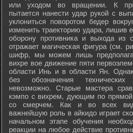
или уходом во вращении. К при
пытается нанести удар рукой с вып
уклониться поворотом бедер вокру
изменить траекторию удара, лишив е
оборону противника и выхода из 
отражает магическая фигура (см. ри
шифр, мы можем лишь предполагат
вихре вое движение пяти первоэлеме
области Инь и в области Ян. Одна
без обозначения технических
невозможно. Старые мастера срав
кэмпо с вихрем, дующим по прямой
со смерчем. Как и во всех вида
важнейшую роль в айкидо играет ско
начальном этапе обучения необхо
реакции на любое действие противн