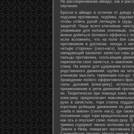
Но рассекречивание айкидо, как и рас
обучения.
Броски в айкидо в отличие от дзюдо 
подъема противника, подбива, подхват
чтобы отбить рукой летящую в грудь 
защитой. Чаще всего ключевым «инстр
уязвимыми для излома плечевым, лок
можно добиться болевого эффекта с п
если вспомнить, что на поле боя са
противником в доспехах, иногда с м
четыре стороны» (сихо-нагэ), примен
нападающий захватил запястье горы ра
пальцы противника, скользящим движе
перехватом свое запястье, и нажатием
спину. На земле для удержания исполь
родственного движения «рубки на чет
ученикам мыслить терминами кэн-до: 
проведении любого эффективного брос
силы дыхания (кокю-реку), исполь
проникновение в ритм движений против
ки. Теоретически при помощи кокю мо
кокю-реку предполагают максимальну
руки в запястьях, тори слегка подда
коротким рубящим движением по диаг
«неба и земли» (тэнти- нагэ), где так
положении сидя тори вращательным дви
как ось и опускает свою левую руку. В
приема содержит явную аллюзию на т
Земли и Неба, повергает противника (
Сложнейшую технику айкидо нельзя, к 