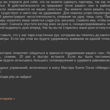
а вы откроете для себя, что не можете сдвинуть партнера, так как о
тья. В действительности он прерывает поток вашего «ки» в район
ысли заканчиваются на ваших запястьях. Вы можете легко решить эт
 существует и никто вас не удерживает. Для новичка усиро-текубитори
й демонстрирует несостоятельность упования на одну лишь силу. Пр
еру захватить ваши запястья сзади (см. рисунки). Скажите ему, чтобы о
ожет. Сначала опустите взгляд вниз на руки и, сконцентрировавшись н
ой выдвинуть руки вперед. Как бы вы не старались ваши руки останутс
тавьте, что у вас пара эластичных рук, которыми вы тянитесь до какого
ометры. Если при этом вы будете удерживать внимание на единой точке
.
которое позволяет убедиться в важности поддержания вашего «ки». Н
сь, скажем, 20 раз и быстро встаньте. Если вы были постоянн
 не будете испытывать большого головокружения и удержите равновесие
одных упражнений, включенных в книгу Мастера Коичи Тохэя «Айкидо»
.
/sape.php не найден!
нтариев »