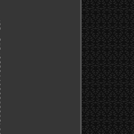
,
в
и
ы
с
я
.
о
а
ы
о
ь
ь
ю
о
о
я
в
я
о
в
а
т
е
а