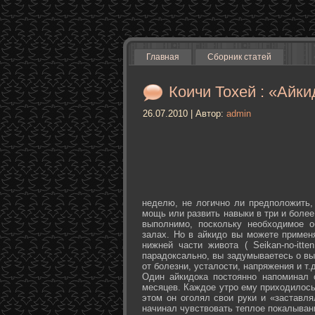
Главная
Сборник статей
Коичи Тохей : «Айки
26.07.2010 | Автор:
admin
неделю, не логично ли предположить,
мощь или развить навыки в три и более
выполнимо, поскольку необходимое о
залах. Но в айкидо вы можете примен
нижней части живота ( Seikan-­no-­it
парадоксально, вы задумываетесь о вы
от болезни, усталости, напряжения и т.д
Один айкидока постоянно напоминал 
месяцев. Каждое утро ему приходилось
этом он оголял свои руки и «заставля
начинал чувствовать теплое покалыван