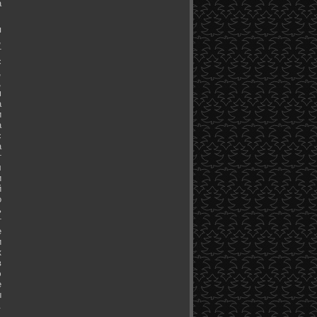
а
я
,
т
с
,
,
м
а
и
а
с
а
т
л
и
й
о
ь
т
е
и
к
в
э
е
ы
.
.