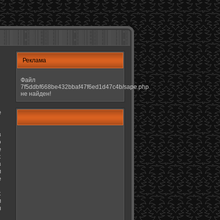
Реклама
Файл
7f5ddbf668be432bbaf47f6ed1d47c4b/sape.php
не найден!
е
в
ю
е
х
в
и
е
х
и
н