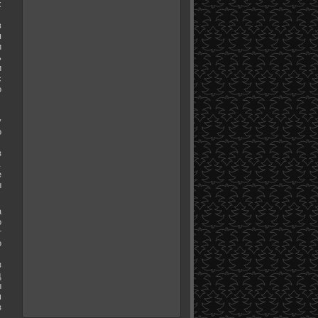
х
в
я
и
ь
и
с
о
у
о
з
.
е
ы
а
о
т
о
з
д
ы
м
з
.