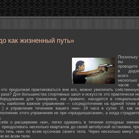
до как жизненный путь»
Поскольку
вы
проводите
в додз
всего
несколько
часов 
 что продолжая практиковаться вне его, можно увеличить собственну
 раза? Для большинства спортивных школ и искусств это практически н
борудование для тренировок, как правило, находится в специальны
ять наиболее важное упражнение — сосредоточение на единой точке 
ten ) и управление течением вашего «ки»- 24 часа в сутки. И, как н
полнении этого упражнения не при «праздношатании», а когда страдает
.
себе о расширении «ки», легко одеваясь в течении холодных зимни
 преодолевать несколько кварталов до своей автобусной остановки, пр
л» течь «ки» по всем кусочкам своего тела. Через несколько минут о
ие во всем теле.