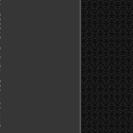
В
й
и
м
н
-
а
и
.
о
,
и
х
и
а
е
,
.
в
е
,
т
,
о
.