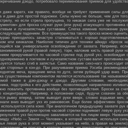
секречивание дзюдо, потребовало переименования приемов для удобств
и даже каратэ, как правило, вообще не требуют применения силы дл
а и даже для простой подножки. Силы нужно не больше, чем для того
стрелу, но если стрела пропущена, то никакая сила уже не послужи
ументом» для броска служат руки (или рука) атакующего противника 
тевым и лучезапястным суставами. Слегка изменив положение руки
оследующим падением. Все преимущества такого броска можно оценить
мураю приходилось зачастую сталкиваться с хорошо подготовленны
ечом или кинжалом. Наиболее типичен для техники айкидо «бросок н
яющийся как универсальное освобождение от захвата. Например, есл
зноименной рукой (правой левую), тори, наложив кисть правой руки н
нием прокручивается по часовой стрелке под рукой укэ, освобождая 
 одновременно в локтевом и лучезапястном суставе валит противника н
зуется только сгиб в запястье. Само название сихо-нагэ происходит о
ыре стороны» в кэн-до. При разучивании приема Уэсиба рекомендова
поднятие меча, вращение меча по дуге, затем рубящий удар вниз. Пр
ка существенным компонентом является использование так называемо
зуемой также в дзю-дзюцу и дзюдо. Другими словами, необходим
ника, подстройка к его действиям, позволяющая направленно изливат
жно повалить противника вообще без противодействия. Броски за сче
ю концентрацию. Например, в положении сидя, будучи схвачен за об
ется рывку вперед, затем выводит руки вверх, словно вздымая меч, 
онали вниз выводит укэ из равновесия. Еще более эффективен бросо
же используется сила кокю. При аналогичном предыдущему захвате рук 
жением правой руки против часовой стрелки поднимает левую руку ук
 результате укэ беспомощно заваливается на бок лицом вверх. Названи
риаду «Небо — Земля — Человек», в которой человек, используя сил
чья левая рука в этот момент указывает на небо, а правая на землю)
сожалению, ни описать в кратком очерке, ни представить по описанию