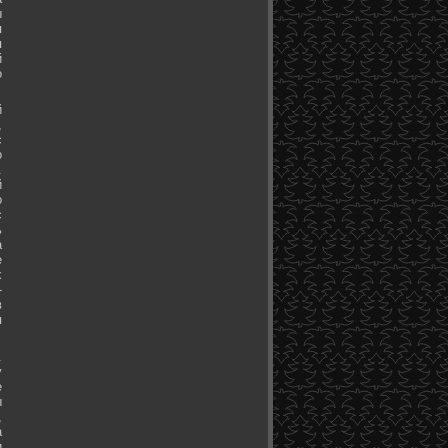
ы
я
я
й
о
й
,
с
о
.
й
о
с
ь
а
е
х
-
в
я
.
у
е
ы
,
а
и