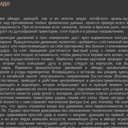
идо
ики айкидо, дающей, как и во многих видах китайского цюань-шу
о над противником любых физических данных, кроется прежде всего 
окружности. При исполнении всех захватов, блоков и бросков руки, ног
дуют по дугообразной траектории, хотя порой и в разных направлениях.
 проекция движений в трех измерениях даст ярко выраженные контур
пирали. Вращательное движение позволяет «добавить» собственный ве
ющего или перетягивающего на себя противника без боязни столкновени
удара. За счет вращения достигается быстрый уход с линии атаки
н рано или поздно остановиться, чтобы двинуться вправо или влево, н
еход осуществляется плавно. Наиболее типичен круговой проворот н
м вторая нога описывает дугу и руки, следуя за корпусом, как б
о шара. Варианты вращательных движений в айкидо чрезвычайн
дения и уходы переворотом. Возвращаясь к истокам, мы увидим здес
 в китайской школе «внутреннего» направления Ба-гуа-чжан (Восем
стественно, приводит в действие центробежную и центростремительну
адающего в водоворот, вторая отбрасывает его в нужный момент п
дится из равновесия почти исключительно скручиванием или уходом в
пытается нанести удар рукой с выпадом, достаточно слегка уклонитьс
 толчком изменить траекторию удара, лишив его силы. Идею «входа» 
й близости с ним отражает магическая фигура (см. рис monada). Не зна
ать, что здесь отражено вихре вое движение пяти первоэлементов п
ти Ян. Однако прочтение диаграммы без обозначения технических приемо
ера сравнивали простой удар в кэмпо с вихрем, дующим по прямой, 
и во всех видах воинских искусств, важнейшую роль в айкидо играе
ном этапе обучения необходимо добиться быстрой реакции на любо
мая нормальная скорость. Следующий этап — опережение для перехват