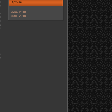
н
Архивы
е
у
Июль 2010
-
Июнь 2010
и
н
а
я
-
,
а
о
,
.