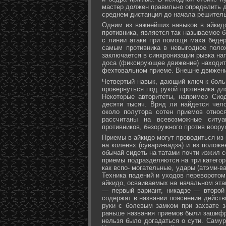
мастер должен правильно определить д
среднем дистанция до начала решитель
Одним из важнейших навыков в айкидо
противника, является так называемое б
с линии атаки при помощи маха бедер 
самым противника в невыгодное поло
заключается в синхронизации рывка на
доса (фиксирующее движение) находит 
фехтовальном приеме. Внешне движени
Четвертый навык, дающий ключ к больш
провернуться под рукой противника дл
Некоторые авторитеты, например Сио
десяти тысяч. Вряд ли найдется чел
около полутора сотен приемов относ
рассчитаны на всевозможные ситуа
противников, безоружного против воору
Приемы в айкидо могут проводиться из 
на коленях (сувари-вадза) и из положе
обычай сидеть на татами почти изжил с
приемы подразделяются на три категори
как вспо- могательные, удары (атэми-в
Техника падений и уходов переворотом
айкидо, осваиваемых на начальном эта
— первый вариант, никадзе — второй
содержат в названии пояснение действи
руки с болевым замком при захвате за
раньше названия приемов были зашифр
нельзя было догадаться о сути. Самур