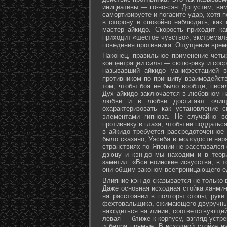
инициативы — го-но-сэн. Допустим, ва
самортизируете и погасите удар, хотя 
в сторону и спокойно наблюдать, как
мастер айкидо. Скорость приходит ка
приходит «шестое чувство», экстремал
поведения противника. Ощущение време
Наконец, правильное применение четы
концентрации силы — сютю-реку и соср
называвший айкидо манифестацией в
противником по принципу взаимодейст
том, чтобы боя не было вообще, писа
Дух айкидо заключается в любовном н
любви и в любви достигают очище
охарактеризовать как установление 
элементами гипноза. Не случайно в
противнику в глаза, чтобы не поддаться
в айкидо требуется рассредоточенное 
было сказано, Уэсиба в молодости нар
странствиях по Японии не расставался 
дзюцу и кэн-до мы находим и в теор
заметил: «Все воинские искусства, в 
они общим законом всепроницающего ед
Влияние кэн-до сказывается не только 
Даже основная исходная стойка ханми-г
на расстоянии в полторы стопы, руки
фехтовальщика, сжимающего двуручный 
находиться на линии, соответствующей
левая — ближе к корпусу, взгляд устре
и бедра прямые. В исходной стойке н