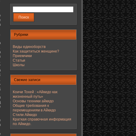
е
е
ы
,
Рубрики
а
Виды единоборств
.
Как защититься женщине?
а
Приемчики
з
Статьи
,
Школы
у
а
к
,
Свежие записи
ь
д
Коичи Тохей : «Айкидо как
.
жизненный путь»
и
Основы техники айкидо
ц
Общие требования к
е
перемещениям в Айкидо
Стили Айкидо
Краткая справочная информация
е
по Айкидо.
ы
е