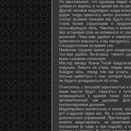
Он рассказывал, что однажды видел 
зубами от мороза, в то время как он ш
Другой человек медитирует когда испы
додзе, когда пришлось много рисковат
глотал аспирин пачками как будто эт
стали более серьезными и продол
пульсирующую боль. Наконец я возоб
без остановки пока не избавился от св
религией. Пока вам удобно и комфор
появляется опасность и вы находитесь
Сосредоточение во время сна
Наиболее трудное время для концентра
что вам удобно. Во-вторых, тяжело уд
ваше сознание отключено.
Мастер айкидо Коичи Тохэй предлага
подушки. Ляжьте на спину лицом вве
Каждую ночь, перед тем как уснуть,
больше «работать» с «ки», которая буд
не будете догадываться об этом.
Отнеситесь с большой серьезностью к к
ваши мысли будут «прыгать» и пута
возвращаться к единой точке посл
автоматической, как дыхание. Дл
контролируемое дыхание.
Медитировать желательно в тихом, изо
рот и вдыхая через нос. Но, к сожале
дыхательных упражнений. При поездке 
можете мидитировать, не привлека
положении (и сидя, и при ходьбе), а 
стороны в сторону. В обоих случаях 