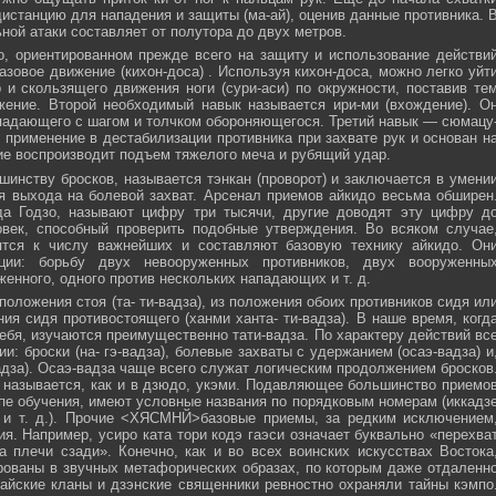
истанцию для нападения и защиты (ма-ай), оценив данные противника. 
ной атаки составляет от полутора до двух метров.
, ориентированном прежде всего на защиту и использование действи
азовое движение (кихон-доса) . Используя кихон-доса, можно легко уйт
и скользящего движения ноги (сури-аси) по окружности, поставив те
жение. Второй необходимый навык называется ири-ми (вхождение). О
падающего с шагом и толчком обороняющегося. Третий навык — сюмацу
применение в дестабилизации противника при захвате рук и основан н
е воспроизводит подъем тяжелого меча и рубящий удар.
инству бросков, называется тэнкан (проворот) и заключается в умени
я выхода на болевой захват. Арсенал приемов айкидо весьма обширен
да Годзо, называют цифру три тысячи, другие доводят эту цифру д
овек, способный проверить подобные утверждения. Во всяком случае
ятся к числу важнейших и составляют базовую технику айкидо. Он
ции: борьбу двух невооруженных противников, двух вооруженны
женного, одного против нескольких нападающих и т. д.
положения стоя (та- ти-вадза), из положения обоих противников сидя ил
ния сидя противостоящего (ханми ханта- ти-вадза). В наше время, когд
ебя, изучаются преимущественно тати-вадза. По характеру действий вс
и: броски (на- гэ-вадза), болевые захваты с удержанием (осаэ-вадза) и
адза). Осаэ-вадза чаще всего служат логическим продолжением бросков
 называется, как и в дзюдо, укэми. Подавляющее большинство приемо
пе обучения, имеют условные названия по порядковым номерам (иккадз
 и т. д.). Прочие <ХЯСМНЙ>базовые приемы, за редким исключением
я. Например, усиро ката тори кодэ гаэси означает буквально «перехва
 плечи сзади». Конечно, как и во всех воинских искусствах Востока
ованы в звучных метафорических образах, по которым даже отдаленн
айские кланы и дзэнские священники ревностно охраняли тайны кэмпо