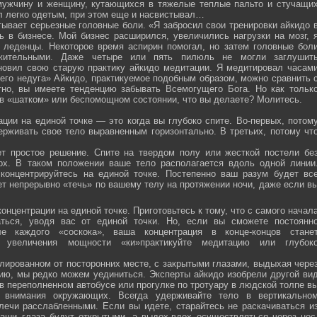
мужчину и женщину, кутающихся в тяжелые теплые пальто и стучащи
ел легко одетым, при этом еще и насвистывал…
тывает серьезные головные боли. «Я забросил свои тренировки айкидо 
ь в бизнесе. Мой бизнес расширился, увеличились нагрузки на мозг, 
о леденцы. Некоторое время аспирин помогал, но затем головные бол
жительными. Даже четыре или пять пилюль не могли заглушит
новил свою старую практику айкидо медитации. Я медитировал часам
оего недуга» Айкидо, практикуемое подобным образом, можно сравнить 
тно, вы имеете тенденцию забывать Всемогущего Бога. Но как тольк
 в «шатком» или беспомощном состоянии, что вы делаете? Молитесь.
ции на единой точке — это когда вы глубоко спите. Во-первых, потом
ерживать свое тело выравненным горизонтально. В третьих, потому чт
ет простое решение. Спите на твердом полу или жесткой постели бе
рх. В таком положении ваше тело располагается вдоль одной линии
 концентрируйтесь на единой точке. Постепенно ваш разум будет вс
ет непрерывно «течь» по вашему телу на протяжении ночи, даже если в
онцентрации на единой точке. Приготовьтесь к тому, что с самого начал
ться, уводя вас от единой точки. Но, если вы сможете постоянн
е каждого «соскока», ваша концентрация в конце-концов стане
я увеличения мощности «ки»практикуйте медитацию или глубок
лированном от посторонних месте, с закрытыми глазами, выдыхая чере
нию, мы редко можем уединиться. Эксперты айкидо изобрели другой ви
в переполненном автобусе или прогулке по тротуару в людской толпе в
я внимания окружающих. Всегда удерживайте тело в вертикально
плечи расслабленными. Если вы идете, старайтесь не раскачиваться и
ваши глаза будут открытыми, а выдох-вдох осуществляться через нос