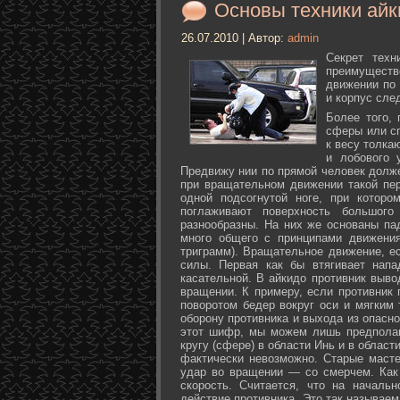
Основы техники айк
26.07.2010 | Автор:
admin
Секрет техн
преимуществ
движении по 
и корпус сле
Более того,
сферы или с
к весу толка
и лобового 
Предвижу нии по прямой человек долже
при вращательном движении такой пер
одной подсогнутой ноге, при которо
поглаживают поверхность большог
разнообразны. На них же основаны па
много общего с принципами движения
триграмм). Вращательное движение, е
силы. Первая как бы втягивает нап
касательной. В айкидо противник выво
вращении. К примеру, если противник 
поворотом бедер вокруг оси и мягким
оборону противника и выхода из опасно
этот шифр, мы можем лишь предполаг
кругу (сфере) в области Инь и в облас
фактически невозможно. Старые маст
удар во вращении — со смерчем. Как 
скорость. Считается, что на началь
действие противника. Это так называе