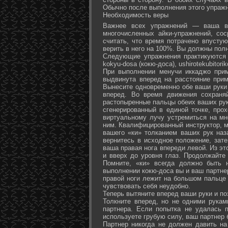
Обычно после выполнения этого упражн
Необходимость веры
Важнее всех упражнений — ваша ве
многочисленных айки-упражнений, со
считать, что время потрачено впусту
верить в него на 100%. Вы должны полн
Следующие упражнения практикуются в
kokyu-dosa (кокю-доса), ushiro­tekubitori
При выполнении менучи иккаджо прим
выдвинута вперед на расстояние прим
Вынесите одновременно обе ваши руки 
вперед. Во время движения сохраняй
растопыренные пальцы обеих ваших рук.
сгенерированный в единой точке, прох
виртуальному лучу устремиться на мн
ним. Квалифицированный инструктор, м
вашего «ки» толканием ваших рук наз
вернитесь в исходное положение, зате
ваша правая нога впереди левой. Из э
и вверх до уровня глаз. Продолжайте
Помните, «ки» всегда должно быть 
выполнении кокю-доса вы и ваш партне
правой ноги лежит на большом пальце л
чувствовать себя неудобно.
Теперь вытяните вперед ваши руки и поз
Толкните вперед, но не одними рука
партнера. Если попытка не удалась п
используете грубую силу, ваш партнер
Партнер никогда не должен давить н