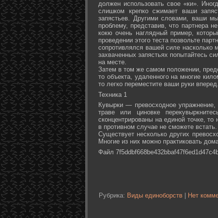
должен использовать свое «ки». Иногд
слишком крепко сжимает ваши запяс
запястьев. Другими словами, ваши м
проблему, представив, что партнера не
кокю очень наглядный пример, которы
проведении этого теста позвольте партн
сопротивлялся вашей силе насколько м
захваченных запястьях попытайтесь сил
на месте.
Затем в том же самом положении, предс
то объекта, удаленного на многие кил
то легко переместите ваши руки вперед
Техника 1
Кувырки — превосходное упражнение, 
траве или циновке перекувыркните
сконцентрированы на единой точке, то
в противном случае не сможете встать.
Существует несколько других превосх
Многие из них можно практиковать дома
Файл 7f5ddbf668be432bbaf47f6ed1d47c4b
Рубрика:
Виды единоборств
|
Нет комме