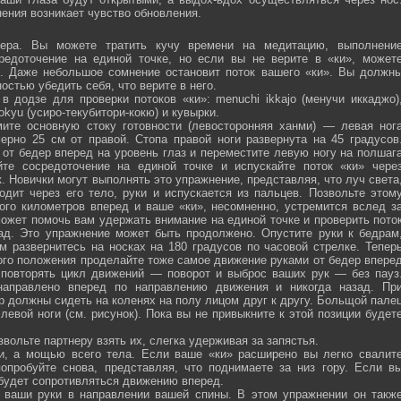
ения возникает чувство обновления.
ра. Вы можете тратить кучу времени на медитацию, выполнени
средоточение на единой точке, но если вы не верите в «ки», может
ю. Даже небольшое сомнение остановит поток вашего «ки». Вы должн
остью убедить себя, что верите в него.
 додзе для проверки потоков «ки»: menuchi ikkajo (менучи иккаджо)
­kokyu (усиро-текубитори-кокю) и кувырки.
ите основную стоку готовности (левосторонняя ханми) — левая ног
ерно 25 см от правой. Стопа правой ноги развернута на 45 градусов
от бедер вперед на уровень глаз и переместите левую ногу на полшаг
те сосредоточение на единой точке и испускайте поток «ки» чере
 Новички могут выполнять это упражнение, представляя, что луч света
одит через его тело, руки и испускается из пальцев. Позвольте этом
ого километров вперед и ваше «ки», несомненно, устремится вслед з
ожет помочь вам удержать внимание на единой точке и проверить пото
ад. Это упражнение может быть продолжено. Опустите руки к бедрам
м развернитесь на носках на 180 градусов по часовой стрелке. Тепер
того положения проделайте тоже самое движение руками от бедер впере
 повторять цикл движений — поворот и выброс ваших рук — без пауз
направлено вперед по направлению движения и никогда назад. Пр
р должны сидеть на коленях на полу лицом друг к другу. Больщой пале
евой ноги (см. рисунок). Пока вы не привыкните к этой позиции будет
вольте партнеру взять их, слегка удерживая за запястья.
ми, а мощью всего тела. Если ваше «ки» расширено вы легко свалит
опробуйте снова, представляя, что поднимаете за низ гору. Если в
 будет сопротивляться движению вперед.
а ваши руки в направлении вашей спины. В этом упражнении он такж