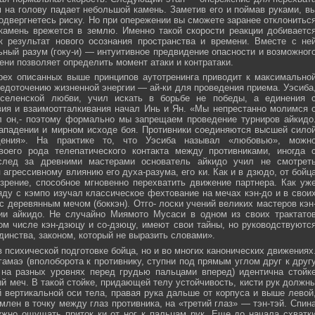
м на голову падает небольшой камень. Заметив его и поймав руками, в
подвергнетесь риску. Но при опережении вы сможете заранее отклонитьс
 камень врежется в землю. Именно такой скорости реакции добиваетс
к результат нового осознания пространства и времени. Вместе с не
ьный разум (гоку-и) — интуитивное предвидение опасности и возможног
ни позволяет определить момент атаки и контратаки.
рех описанных выше принципов аутотренинга приводит к максимально
едоточению жизненной энергии — ай-ки для проведения приема. Уэсиба
селенской любви, учил искать в борьбе не победы, а единения 
вия и взаимоотталкивания начал Инь и Ян. «Мы непрестанно молимся 
л он,- поэтому формально мы запрещаем проведение турниров айкидо
ападении и мирном исходе боя. Противники соединяются высшей сило
ния». На практике то, что Уэсиба называл «любовью», можн
своего рода телепатического контакта между противниками, иногда 
след за древними мастерами основатель айкидо учил не смотрет
 агрессивному влиянию его духа-разума, его ки. Как и в дзюдо, от бойц
зрение, способное мгновенно перехватить движение партнера. Как уж
яду с кэмпо изучал классическое фехтование на мечах кэн-до и в свои
с деревянным мечом (боккэн). Отго- лоски учений великих мастеров кэн
ии айкидо. Не случайно Миямото Мусаси в одном из своих трактато
том числе кэн-дзюцу и со-дзюцу, имеют свои тайны, но руководствуютс
инства, законом, который не выразить словами».
в психической подготовке бойца, но и во многих канонических движениях
амаэ (вполоборота к противнику, ступни под прямым углом друг к друг
 на разных уровнях перед грудью пальцами вперед) идентична стойк
меч. В такой стойке, придающей телу устойчивость, кисти рук должн
 вертикальной оси тела, правая рука дальше от корпуса и выше левой
млен в точку между глаз противника, на «третий глаз» — тэн-тэй. Спин
ужно ощущать приток ки от ног к пальцам рук. Еще до начала схватк