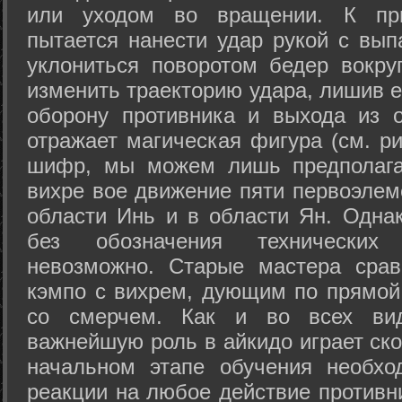
или уходом во вращении. К при
пытается нанести удар рукой с вып
уклониться поворотом бедер вокру
изменить траекторию удара, лишив е
оборону противника и выхода из 
отражает магическая фигура (см. ри
шифр, мы можем лишь предполагат
вихре вое движение пяти первоэлеме
области Инь и в области Ян. Одна
без обозначения технических
невозможно. Старые мастера срав
кэмпо с вихрем, дующим по прямой
со смерчем. Как и во всех вида
важнейшую роль в айкидо играет ско
начальном этапе обучения необхо
реакции на любое действие противн