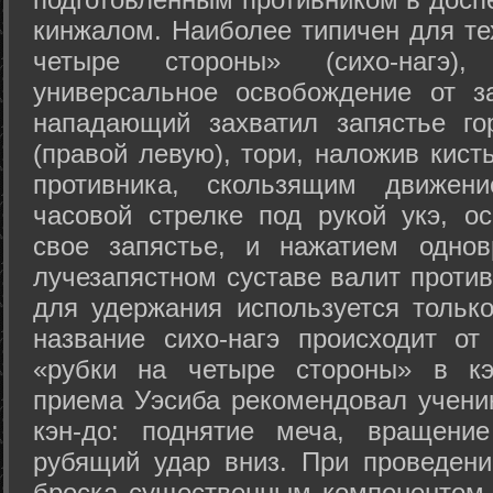
кинжалом. Наиболее типичен для те
четыре стороны» (сихо-нагэ)
универсальное освобождение от з
нападающий захватил запястье го
(правой левую), тори, наложив кист
противника, скользящим движени
часовой стрелке под рукой укэ, о
свое запястье, и нажатием одно
лучезапястном суставе валит против
для удержания используется только
название сихо-нагэ происходит от
«рубки на четыре стороны» в кэ
приема Уэсиба рекомендовал учен
кэн-до: поднятие меча, вращени
рубящий удар вниз. При проведен
броска существенным компонентом 