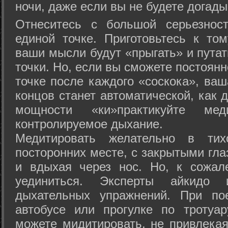
ночи, даже если вы не будете догады
Отнеситесь с большой серьезнос
единой точке. Приготовьтесь к том
ваши мысли будут «прыгать» и путат
точки. Но, если вы сможете постоян
точке после каждого «соскока», ваш
концов станет автоматической, как 
мощности «ки»практикуйте ме
контролируемое дыхание.
Медитировать желательно в тих
посторонних месте, с закрытыми гла
и вдыхая через нос. Но, к сожа
уединиться. Эксперты айкидо 
дыхательных упражнений. При по
автобусе или прогулке по тротуа
можете мидитировать, не привлека