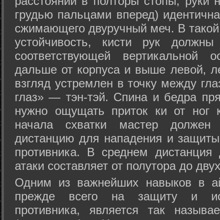
расстоянии в полторы стопы, руки 
грудью пальцами вперед) идентична
сжимающего двуручный меч. В такой
устойчивость, кисти рук должны
соответствующей вертикальной о
дальше от корпуса и выше левой, л
взгляд устремлен в точку между гла
глаз» — тэн-тэй. Спина и бедра пр
нужно ощущать приток ки от ног 
начала схватки мастер должен 
дистанцию для нападения и защиты 
противника. В среднем дистанция
атаки составляет от полутора до дву
Одним из важнейших навыков в ай
прежде всего на защиту и исп
противника, является так называ