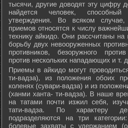
тысячи, другие доводят эту цифру д
найдется человек, способный
утверждения. Во всяком случае,
приемов относятся к числу важнейш
технику айкидо. Они рассчитаны на
борьбу двух невооруженных противн
противников, безоружного против
против нескольких нападающих и т. д
Приемы в айкидо могут проводиться
ти-вадза), из положения обоих п
коленях (сувари-вадза) и из положе
(ханми ханта- ти-вадза). В наше вр
на татами почти изжил себя, изу
тати-вадза. По характеру д
подразделяются на три категории: 
болевые захваты с удержанием (ос