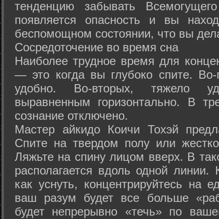
тенденцию забывать Всемогущего
появляется опасность и вы нахо
беспомощном состоянии, что вы дел
Сосредоточение во время сна
Наиболее трудное время для концен
— это когда вы глубоко спите. Во-
удобно. Во-вторых, тяжело у
выравненным горизонтально. В тр
сознание отключено.
Мастер айкидо Коичи Тохэй предл
Спите на твердом полу или жестко
Ляжьте на спину лицом вверх. В та
располагается вдоль одной линии. 
как уснуть, концентрируйтесь на е
ваш разум будет все больше «раб
будет непрерывно «течь» по ваше