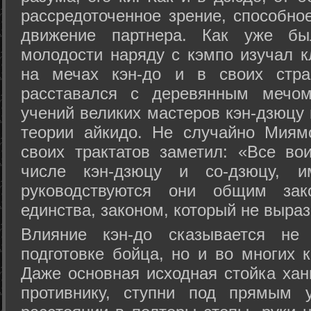
рассредоточенное зрение, способно
движение партнера. Как уже бы
молодости наряду с кэмпо изучал к
на мечах кэн-до и в своих стра
расставался с деревянным мечом 
учений великих мастеров кэн-дзюцу 
теории айкидо. Не случайно Миям
своих трактатов заметил: «Все вои
числе кэн-дзюцу и со-дзюцу, 
руководствуются они общим зак
единства, законом, который не выра
Влияние кэн-до сказывается не 
подготовке бойца, но и во многих 
Даже основная исходная стойка хан
противнику, ступни под прямым 