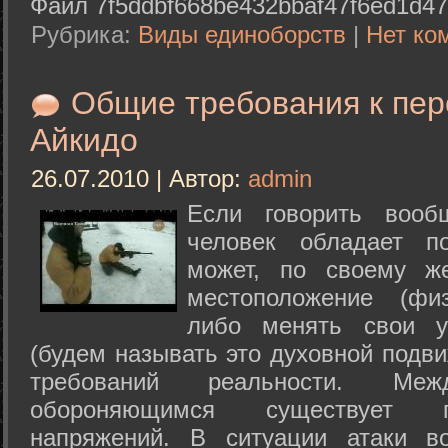
Файл 7f5ddbf668be432bbaf47f6ed1d47
Рубрика:
Виды единоборств
|
Нет ко
Общие требования к пе
Айкидо
26.07.2010 | Автор:
admin
Если говорить вооб
человек обладает п
может, по своему ж
местоположение (физ
либо менять свои у
(будем называть это духовной подв
требований реальности. М
обороняющимся существует п
напряжений. В ситуации атаки в