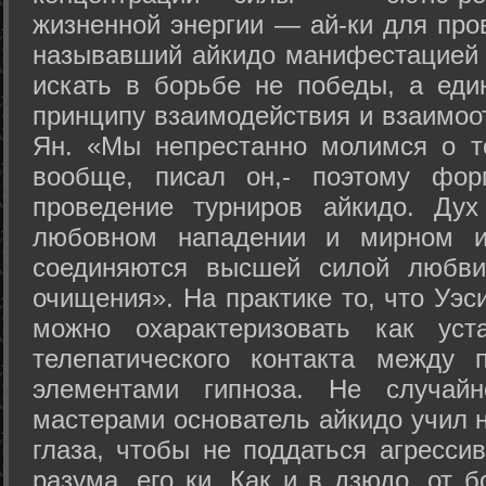
жизненной энергии — ай-ки для про
называвший айкидо манифестацией 
искать в борьбе не победы, а еди
принципу взаимодействия и взаимоо
Ян. «Мы непрестанно молимся о т
вообще, писал он,- поэтому фо
проведение турниров айкидо. Дух
любовном нападении и мирном ис
соединяются высшей силой любви
очищения». На практике то, что Уэ
можно охарактеризовать как уст
телепатического контакта между 
элементами гипноза. Не случай
мастерами основатель айкидо учил н
глаза, чтобы не поддаться агресси
разума, его ки. Как и в дзюдо, от 