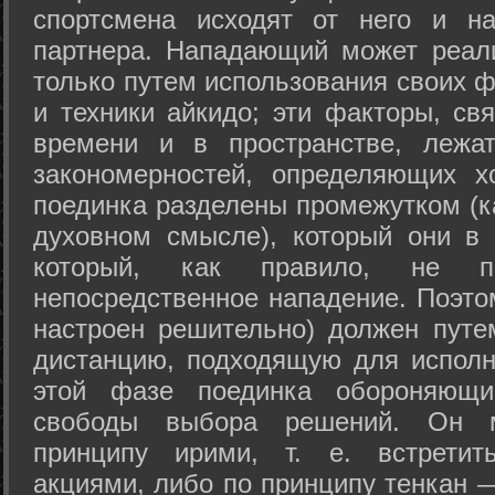
спортсмена исходят от него и на
партнера. Нападающий может реал
только путем использования своих 
и техники айкидо; эти факторы, св
времени и в пространстве, лежа
закономерностей, определяющих х
поединка разделены промежутком (ка
духовном смысле), который они в 
который, как правило, не по
непосредственное нападение. Поэто
настроен решительно) должен путе
дистанцию, подходящую для исполн
этой фазе поединка обороняющ
свободы выбора решений. Он м
принципу ирими, т. е. встретит
акциями, либо по принципу тенкан —