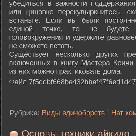
убедиться в важности поддержания
или циновке перекувыркнитесь, с
встаньте. Если вы были постоянн
единой точке, то не будете 
головокружения и удержите равнове
не сможете встать.
Существует несколько других пре
включенных в книгу Мастера Коичи 
из них можно практиковать дома.
Файл 7f5ddbf668be432bbaf47f6ed1d47
Рубрика:
Виды единоборств
|
Нет ко
Основы техники айкидо