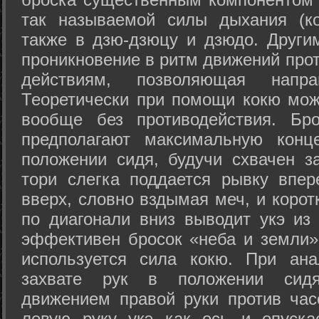
так называемой силы дыхания (ко
также в дзю-дзюцу и дзюдо. Други
проникновение в ритм движений прот
действиям, позволяющая напра
Теоретически при помощи кокю мож
вообще без противодействия. Бро
предполагают максимальную конц
положении сидя, будучи схвачен за
тори слегка поддается рывку впер
вверх, словно вздымая меч, и коро
по диагонали вниз выводит укэ из
эффективен бросок «неба и земли» (
используется сила кокю. При ан
захвате рук в положении сид
движением правой руки против час
левую руку укэ как ось и опуска