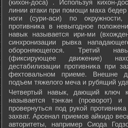
(кихон-доса) . Используя кихон-до
линии атаки при помощи маха бедер
ноги (сури-аси) по окружности
противника в невыгодное положен
навык называется ири-ми (вхожде
синхронизации рывка нападающе
обороняющегося. Третий на
(фиксирующее движение) на
дестабилизации противника при за
фехтовальном приеме. Внешне дв
подъем тяжелого меча и рубящий уда
Четвертый навык, дающий ключ к
называется тэнкан (проворот) и
провернуться под рукой противника
захват. Арсенал приемов айкидо ве
авторитеты, например Сиода Годз