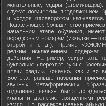
могательные, удары (атэми-вадза).
служат логическим продолжением бр
и уходов переворотом называется,
Подавляющее большинство приемов 
начальном этапе обучения, имеют
порядковым номерам (иккадзе — пер
второй и т. д.). Прочие <ХЯСМН
редким исключением, содержат 
действия. Например, усиро ката то
буквально «перехват руки с болевы
плечи сзади». Конечно, как и во в
Востока, раньше названия прием
звучных метафорических образ
отдаленно нельзя было догадатьс
кланы и дзэнские священники рев
кэмпо. Но рассекречивание айкидо,