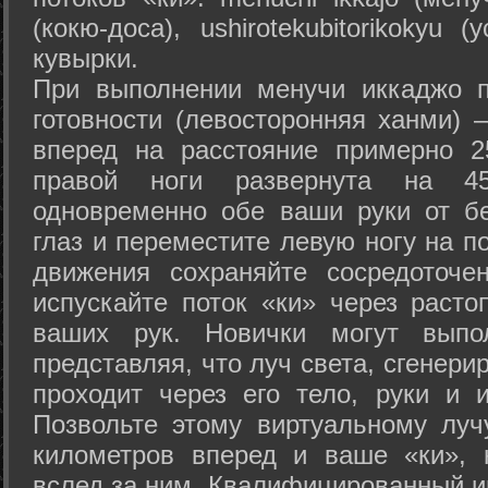
(кокю-доса), ushiro­tekubitori­kokyu 
кувырки.
При выполнении менучи иккаджо п
готовности (левосторонняя ханми) 
вперед на расстояние примерно 2
правой ноги развернута на 45
одновременно обе ваши руки от б
глаз и переместите левую ногу на п
движения сохраняйте сосредоточе
испускайте поток «ки» через раст
ваших рук. Новички могут выпол
представляя, что луч света, сгенери
проходит через его тело, руки и и
Позвольте этому виртуальному луч
километров вперед и ваше «ки», 
вслед за ним. Квалифицированный и