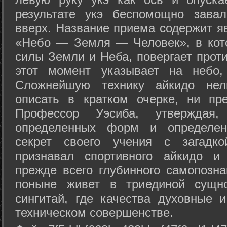
результате укэ беспомощно зава
вверх. Название приема содержит я
«Небо — Земля — Человек», в кото
силы Земли и Неба, повергает проти
этот момент указывает на небо,
Сложнейшую технику айкидо нел
описать в кратком очерке, ни пр
Профессор Уэсиба, утверждая
определенных форм и определенн
секрет своего учения с загадк
признавал спортивного айкидо и
прежде всего глубинного самопозна
поныне живет в триединой сущно
сингитай, где качества духовные 
техническом совершенстве.