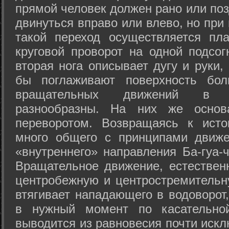
прямой человек должен рано или поз
двинуться вправо или влево, но пр
такой переход осуществляется пл
круговой проворот на одной подсог
вторая нога описывает дугу и руки,
бы поглаживают поверхность бол
вращательных движений в а
разнообразны. На них же осно
переворотом. Возвращаясь к ист
много общего с принципами движе
«внутреннего» направления Ба-гуа-
Вращательное движение, естественн
центробежную и центростремительн
втягивает нападающего в водоворот,
в нужный момент по касательной
выводится из равновесия почти иск