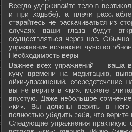
Всегда удерживайте тело в вертикал
и при ходьбе), а плечи расслабл
старайтесь не раскачиваться из сто
случаях ваши глаза будут отк
осуществляться через нос. Обычно 
упражнения возникает чувство обнов
Необходимость веры
Важнее всех упражнений — ваша в
кучу времени на медитацию, выпо
айки-упражнений, сосредоточение н
вы не верите в «ки», можете счита
впустую. Даже небольшое сомнение 
«ки». Вы должны верить в нег
полностью убедить себя, что верите 
Следующие упражнения практикуютс
потоков «ки»: menuchi ikkajo (мену