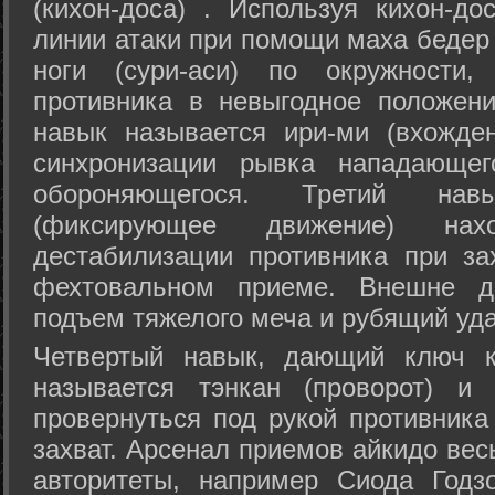
(кихон-доса) . Используя кихон-до
линии атаки при помощи маха бедер
ноги (сури-аси) по окружности
противника в невыгодное положен
навык называется ири-ми (вхожде
синхронизации рывка нападающе
обороняющегося. Третий на
(фиксирующее движение) на
дестабилизации противника при за
фехтовальном приеме. Внешне дв
подъем тяжелого меча и рубящий уда
Четвертый навык, дающий ключ к
называется тэнкан (проворот) и
провернуться под рукой противника
захват. Арсенал приемов айкидо ве
авторитеты, например Сиода Годз