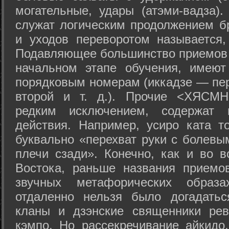
могательные, удары (атэми-вадза).
служат логическим продолжением бр
и уходов переворотом называется,
Подавляющее большинство приемов 
начальном этапе обучения, имеют
порядковым номерам (иккадзе — пер
второй и т. д.). Прочие <ХЯСМН
редким исключением, содержат 
действия. Например, усиро ката то
буквально «перехват руки с болевы
плечи сзади». Конечно, как и во в
Востока, раньше названия прием
звучных метафорических образ
отдаленно нельзя было догадатьс
кланы и дзэнские священники рев
кэмпо. Но рассекречивание айкидо,