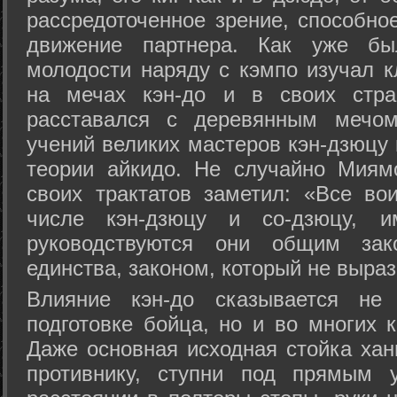
рассредоточенное зрение, способно
движение партнера. Как уже бы
молодости наряду с кэмпо изучал к
на мечах кэн-до и в своих стра
расставался с деревянным мечом 
учений великих мастеров кэн-дзюцу 
теории айкидо. Не случайно Миям
своих трактатов заметил: «Все вои
числе кэн-дзюцу и со-дзюцу, 
руководствуются они общим зак
единства, законом, который не выра
Влияние кэн-до сказывается не 
подготовке бойца, но и во многих 
Даже основная исходная стойка хан
противнику, ступни под прямым 