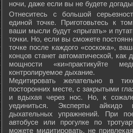
ночи, даже если вы не будете догады
Отнеситесь с большой серьезнос
единой точке. Приготовьтесь к том
ваши мысли будут «прыгать» и путат
точки. Но, если вы сможете постоян
точке после каждого «соскока», ваш
концов станет автоматической, как 
мощности «ки»практикуйте ме
контролируемое дыхание.
Медитировать желательно в тих
посторонних месте, с закрытыми гла
и вдыхая через нос. Но, к сожа
уединиться. Эксперты айкидо 
дыхательных упражнений. При по
автобусе или прогулке по тротуа
можете мидитировать, не привлека