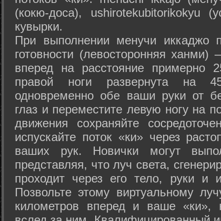
(кокю-доса), ushiro­tekubitori­kokyu 
кувырки.
При выполнении менучи иккаджо п
готовности (левосторонняя ханми) 
вперед на расстояние примерно 2
правой ноги развернута на 45
одновременно обе ваши руки от б
глаз и переместите левую ногу на п
движения сохраняйте сосредоточе
испускайте поток «ки» через раст
ваших рук. Новички могут выпол
представляя, что луч света, сгенери
проходит через его тело, руки и и
Позвольте этому виртуальному луч
километров вперед и ваше «ки», 
вслед за ним. Квалифицированный и