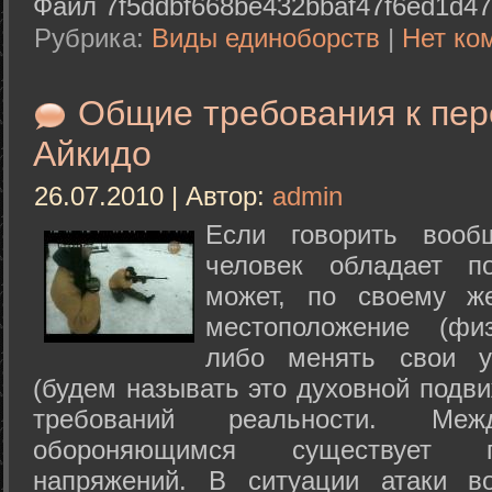
Файл 7f5ddbf668be432bbaf47f6ed1d47
Рубрика:
Виды единоборств
|
Нет ко
Общие требования к пе
Айкидо
26.07.2010 | Автор:
admin
Если говорить вооб
человек обладает п
может, по своему ж
местоположение (физ
либо менять свои у
(будем называть это духовной подв
требований реальности. М
обороняющимся существует п
напряжений. В ситуации атаки в