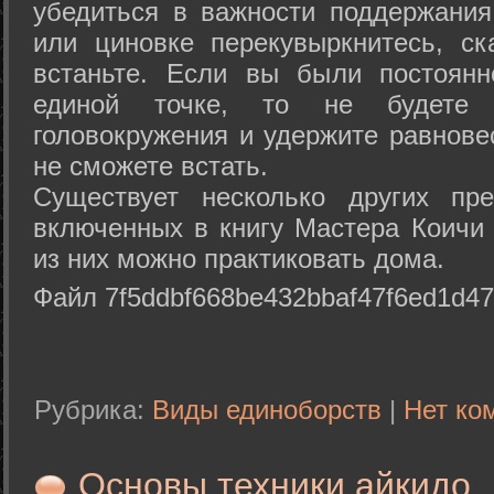
убедиться в важности поддержания
или циновке перекувыркнитесь, с
встаньте. Если вы были постоянн
единой точке, то не будете 
головокружения и удержите равнове
не сможете встать.
Существует несколько других пре
включенных в книгу Мастера Коичи 
из них можно практиковать дома.
Файл 7f5ddbf668be432bbaf47f6ed1d47
Рубрика:
Виды единоборств
|
Нет ко
Основы техники айкидо