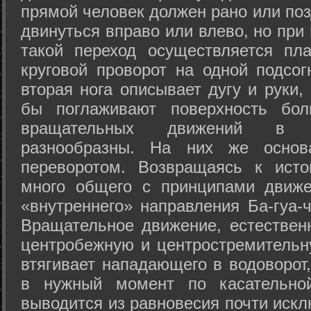
прямой человек должен рано или поз
двинуться вправо или влево, но пр
такой переход осуществляется пл
круговой проворот на одной подсог
вторая нога описывает дугу и руки,
бы поглаживают поверхность бол
вращательных движений в а
разнообразны. На них же осно
переворотом. Возвращаясь к ист
много общего с принципами движе
«внутреннего» направления Ба-гуа-
Вращательное движение, естественн
центробежную и центростремительн
втягивает нападающего в водоворот,
в нужный момент по касательной
выводится из равновесия почти иск