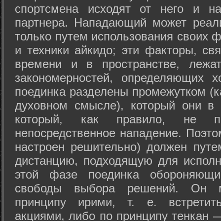
спортсмена исходят от него и на
партнера. Нападающий может реал
только путем использования своих 
и техники айкидо; эти факторы, св
времени и в пространстве, лежа
закономерностей, определяющих х
поединка разделены промежутком (ка
духовном смысле), который они в 
который, как правило, не по
непосредственное нападение. Поэто
настроен решительно) должен путе
дистанцию, подходящую для исполн
этой фазе поединка обороняющ
свободы выбора решений. Он м
принципу ирими, т. е. встретит
акциями, либо по принципу тенкан —