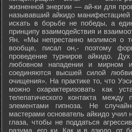
жизненной энергии — ай-ки для про
называвший айкидо манифестацией 
искать в борьбе не победы, а еди
принципу взаимодействия и взаимоо
Ян. «Мы непрестанно молимся о т
вообще, писал он,- поэтому фо
проведение турниров айкидо. Дух
любовном нападении и мирном ис
соединяются высшей силой любви
очищения». На практике то, что Уэ
можно охарактеризовать как уст
телепатического контакта между 
элементами гипноза. Не случай
мастерами основатель айкидо учил н
глаза, чтобы не поддаться агресси
разума, его ки. Как и в дзюдо, от 