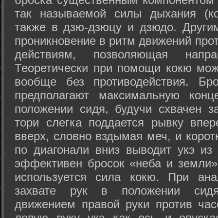
так называемой силы дыхания (ко
также в дзю-дзюцу и дзюдо. Други
проникновение в ритм движений прот
действиям, позволяющая напра
Теоретически при помощи кокю мож
вообще без противодействия. Бро
предполагают максимальную конц
положении сидя, будучи схвачен за
тори слегка поддается рывку впер
вверх, словно вздымая меч, и коро
по диагонали вниз выводит укэ из
эффективен бросок «неба и земли» (
используется сила кокю. При ан
захвате рук в положении сид
движением правой руки против час
левую руку укэ как ось и опуска