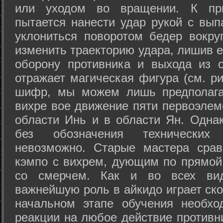
или уходом во вращении. К при
пытается нанести удар рукой с вып
уклониться поворотом бедер вокру
изменить траекторию удара, лишив е
оборону противника и выхода из 
отражает магическая фигура (см. ри
шифр, мы можем лишь предполагат
вихре вое движение пяти первоэлеме
области Инь и в области Ян. Одна
без обозначения технических
невозможно. Старые мастера срав
кэмпо с вихрем, дующим по прямой
со смерчем. Как и во всех вида
важнейшую роль в айкидо играет ско
начальном этапе обучения необхо
реакции на любое действие противн