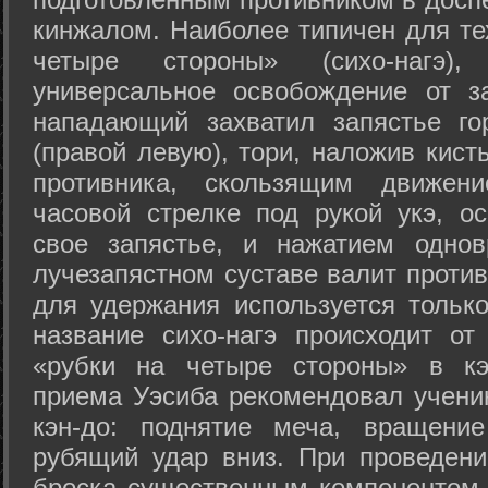
кинжалом. Наиболее типичен для те
четыре стороны» (сихо-нагэ)
универсальное освобождение от з
нападающий захватил запястье го
(правой левую), тори, наложив кист
противника, скользящим движени
часовой стрелке под рукой укэ, о
свое запястье, и нажатием одно
лучезапястном суставе валит против
для удержания используется только
название сихо-нагэ происходит от
«рубки на четыре стороны» в кэ
приема Уэсиба рекомендовал учен
кэн-до: поднятие меча, вращени
рубящий удар вниз. При проведен
броска существенным компонентом 