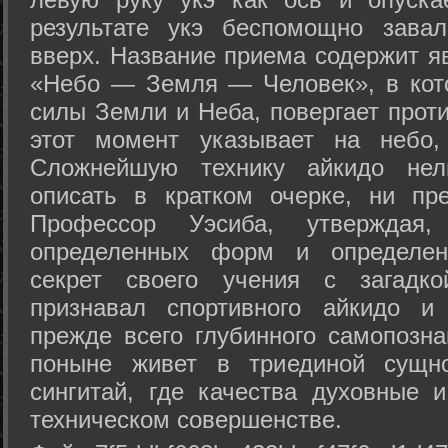
результате укэ беспомощно зава
вверх. Название приема содержит я
«Небо — Земля — Человек», в кото
силы Земли и Неба, повергает проти
этот момент указывает на небо,
Сложнейшую технику айкидо нел
описать в кратком очерке, ни пр
Профессор Уэсиба, утверждая
определенных форм и определенн
секрет своего учения с загадк
признавал спортивного айкидо и
прежде всего глубинного самопозна
поныне живет в триединой сущно
сингитай, где качества духовные 
техническом совершенстве.