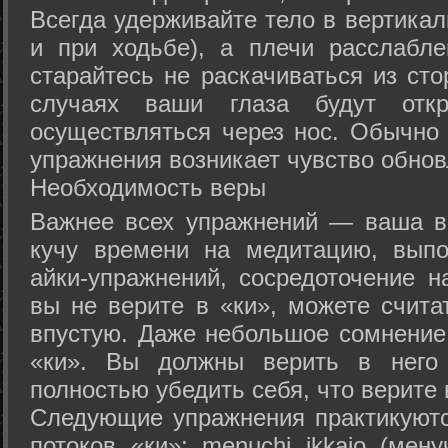
Всегда удерживайте тело в вертикал
и при ходьбе), а плечи расслабл
старайтесь не раскачиваться из сто
случаях ваши глаза будут отк
осуществляться через нос. Обычно 
упражнения возникает чувство обнов
Необходимость веры
Важнее всех упражнений — ваша в
кучу времени на медитацию, выпо
айки-упражнений, сосредоточение н
вы не верите в «ки», можете счита
впустую. Даже небольшое сомнение 
«ки». Вы должны верить в нег
полностью убедить себя, что верите 
Следующие упражнения практикуютс
потоков «ки»: menuchi ikkajo (мену