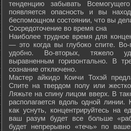
тенденцию забывать Всемогущего
появляется опасность и вы нахо
беспомощном состоянии, что вы дел
Сосредоточение во время сна
Наиболее трудное время для концен
— это когда вы глубоко спите. Во-
удобно. Во-вторых, тяжело у
выравненным горизонтально. В тр
сознание отключено.
Мастер айкидо Коичи Тохэй предл
Спите на твердом полу или жестко
Ляжьте на спину лицом вверх. В та
располагается вдоль одной линии. 
как уснуть, концентрируйтесь на е
ваш разум будет все больше «раб
будет непрерывно «течь» по ваше