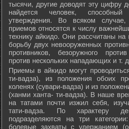
тысячи, другие доводят эту цифру д
найдется человек, способный
утверждения. Во всяком случае,
приемов относятся к числу важнейш
технику айкидо. Они рассчитаны на
борьбу двух невооруженных противн
противников, безоружного против
против нескольких нападающих и т. д
Приемы в айкидо могут проводиться
ти-вадза), из положения обоих п
коленях (сувари-вадза) и из положе
(ханми ханта- ти-вадза). В наше вр
на татами почти изжил себя, изу
тати-вадза. По характеру д
подразделяются на три категории: 
болевые захваты с удержанием (ос