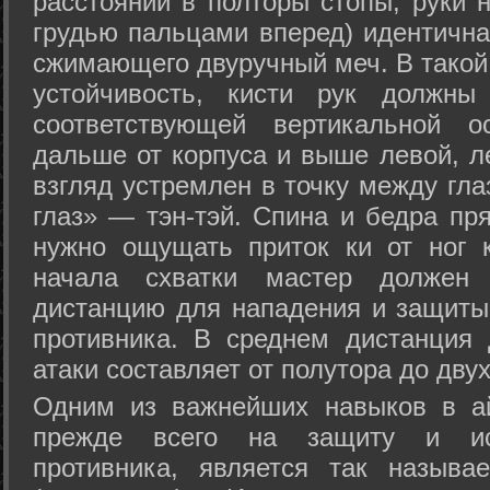
расстоянии в полторы стопы, руки 
грудью пальцами вперед) идентична
сжимающего двуручный меч. В такой
устойчивость, кисти рук должны
соответствующей вертикальной о
дальше от корпуса и выше левой, л
взгляд устремлен в точку между гла
глаз» — тэн-тэй. Спина и бедра пр
нужно ощущать приток ки от ног 
начала схватки мастер должен 
дистанцию для нападения и защиты 
противника. В среднем дистанция
атаки составляет от полутора до дву
Одним из важнейших навыков в ай
прежде всего на защиту и исп
противника, является так называ