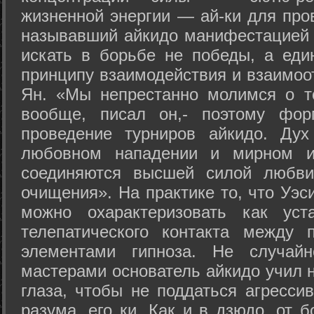
жизненной энергии — ай-ки для про
называвший айкидо манифестацией 
искать в борьбе не победы, а еди
принципу взаимодействия и взаимоо
Ян. «Мы непрестанно молимся о т
вообще, писал он,- поэтому фо
проведение турниров айкидо. Дух
любовном нападении и мирном ис
соединяются высшей силой любви
очищения». На практике то, что Уэ
можно охарактеризовать как уст
телепатического контакта между 
элементами гипноза. Не случай
мастерами основатель айкидо учил н
глаза, чтобы не поддаться агресси
разума, его ки. Как и в дзюдо, от 