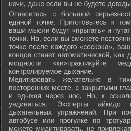
ночи, даже если вы не будете догады
Отнеситесь с большой серьезнос
единой точке. Приготовьтесь к том
ваши мысли будут «прыгать» и путат
точки. Но, если вы сможете постоян
точке после каждого «соскока», ваш
концов станет автоматической, как 
мощности «ки»практикуйте ме
контролируемое дыхание.
Медитировать желательно в тих
посторонних месте, с закрытыми гла
и вдыхая через нос. Но, к сожа
уединиться. Эксперты айкидо 
дыхательных упражнений. При по
автобусе или прогулке по тротуа
можете мидитировать, не привлека