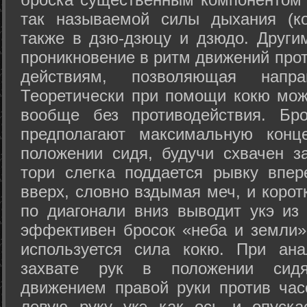
так называемой силы дыхания (ко
также в дзю-дзюцу и дзюдо. Други
проникновение в ритм движений прот
действиям, позволяющая напра
Теоретически при помощи кокю мож
вообще без противодействия. Бро
предполагают максимальную конц
положении сидя, будучи схвачен за
тори слегка поддается рывку впер
вверх, словно вздымая меч, и коро
по диагонали вниз выводит укэ из
эффективен бросок «неба и земли» (
используется сила кокю. При ан
захвате рук в положении сид
движением правой руки против час
левую руку укэ как ось и опуска