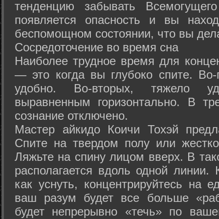
тенденцию забывать Всемогущего
появляется опасность и вы нахо
беспомощном состоянии, что вы дел
Сосредоточение во время сна
Наиболее трудное время для концен
— это когда вы глубоко спите. Во-
удобно. Во-вторых, тяжело у
выравненным горизонтально. В тр
сознание отключено.
Мастер айкидо Коичи Тохэй предл
Спите на твердом полу или жестко
Ляжьте на спину лицом вверх. В та
располагается вдоль одной линии. 
как уснуть, концентрируйтесь на е
ваш разум будет все больше «раб
будет непрерывно «течь» по ваше