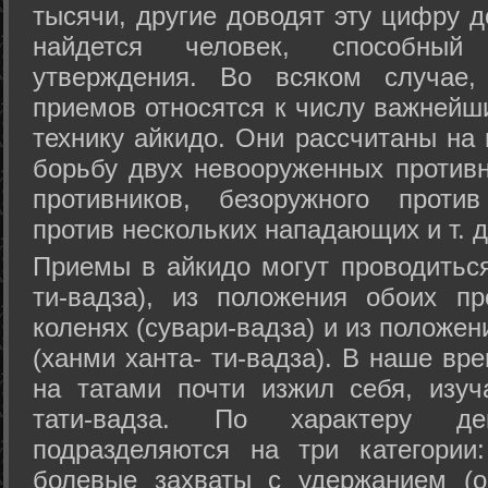
тысячи, другие доводят эту цифру д
найдется человек, способный
утверждения. Во всяком случае,
приемов относятся к числу важнейш
технику айкидо. Они рассчитаны на
борьбу двух невооруженных противн
противников, безоружного против
против нескольких нападающих и т. д
Приемы в айкидо могут проводиться
ти-вадза), из положения обоих п
коленях (сувари-вадза) и из положе
(ханми ханта- ти-вадза). В наше вр
на татами почти изжил себя, изу
тати-вадза. По характеру д
подразделяются на три категории: 
болевые захваты с удержанием (ос