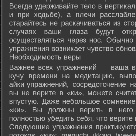
Всегда удерживайте тело в вертикал
и при ходьбе), а плечи расслабл
старайтесь не раскачиваться из сто
случаях ваши глаза будут отк
осуществляться через нос. Обычно 
упражнения возникает чувство обнов
Необходимость веры
Важнее всех упражнений — ваша в
кучу времени на медитацию, выпо
айки-упражнений, сосредоточение н
вы не верите в «ки», можете счита
впустую. Даже небольшое сомнение 
«ки». Вы должны верить в нег
полностью убедить себя, что верите 
Следующие упражнения практикуютс
потоков «ки»: menuchi ikkajo (мену