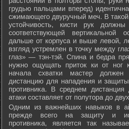
расстоянии в полторы стопы, руки 
грудью пальцами вперед) идентична
сжимающего двуручный меч. В такой
устойчивость, кисти рук должны
соответствующей вертикальной о
дальше от корпуса и выше левой, л
взгляд устремлен в точку между гла
глаз» — тэн-тэй. Спина и бедра пр
нужно ощущать приток ки от ног 
начала схватки мастер должен 
дистанцию для нападения и защиты 
противника. В среднем дистанция
атаки составляет от полутора до дву
Одним из важнейших навыков в ай
прежде всего на защиту и исп
противника, является так называ