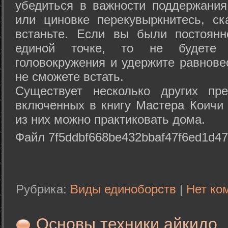
убедиться в важности поддержания
или циновке перекувыркнитесь, с
встаньте. Если вы были постоянн
единой точке, то не будете 
головокружения и удержите равнове
не сможете встать.
Существует несколько других пре
включенных в книгу Мастера Коичи 
из них можно практиковать дома.
Файл 7f5ddbf668be432bbaf47f6ed1d47
Рубрика:
Виды единоборств
|
Нет ко
Основы техники айкидо