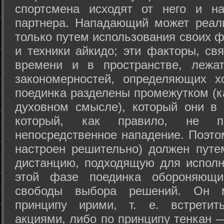
спортсмена исходят от него и на
партнера. Нападающий может реал
только путем использования своих 
и техники айкидо; эти факторы, св
времени и в пространстве, лежа
закономерностей, определяющих х
поединка разделены промежутком (ка
духовном смысле), который они в 
который, как правило, не по
непосредственное нападение. Поэто
настроен решительно) должен путе
дистанцию, подходящую для исполн
этой фазе поединка обороняющ
свободы выбора решений. Он м
принципу ирими, т. е. встретит
акциями, либо по принципу тенкан —