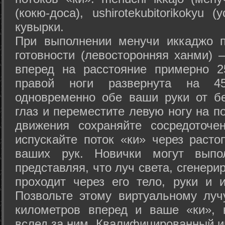
(кокю-доса), ushiro­tekubitori­kokyu 
кувырки.
При выполнении менучи иккаджо п
готовности (левосторонняя ханми) 
вперед на расстояние примерно 2
правой ноги развернута на 45
одновременно обе ваши руки от б
глаз и переместите левую ногу на п
движения сохраняйте сосредоточе
испускайте поток «ки» через раст
ваших рук. Новички могут выпол
представляя, что луч света, сгенери
проходит через его тело, руки и и
Позвольте этому виртуальному луч
километров вперед и ваше «ки», 
вслед за ним. Квалифицированный и