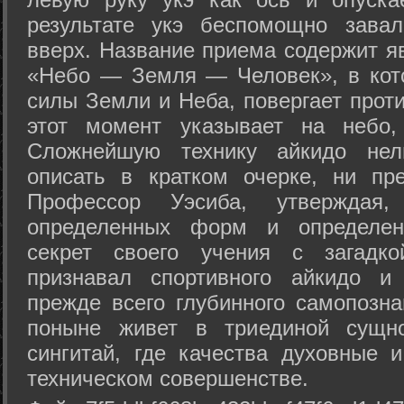
результате укэ беспомощно зава
вверх. Название приема содержит я
«Небо — Земля — Человек», в кото
силы Земли и Неба, повергает проти
этот момент указывает на небо,
Сложнейшую технику айкидо нел
описать в кратком очерке, ни пр
Профессор Уэсиба, утверждая
определенных форм и определенн
секрет своего учения с загадк
признавал спортивного айкидо и
прежде всего глубинного самопозна
поныне живет в триединой сущно
сингитай, где качества духовные 
техническом совершенстве.