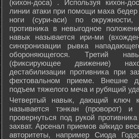
(кихон-доса) . Используя кихон-до
линии атаки при помощи маха бедер
ноги (сури-аси) по окружности
противника в невыгодное положен
навык называется ири-ми (вхожде
синхронизации рывка нападающе
обороняющегося. Третий на
(фиксирующее движение) на
дестабилизации противника при за
фехтовальном приеме. Внешне дв
подъем тяжелого меча и рубящий уда
Четвертый навык, дающий ключ к
называется тэнкан (проворот) и
провернуться под рукой противника
захват. Арсенал приемов айкидо ве
авторитеты, например Сиода Годз