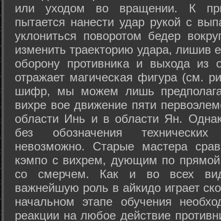
или уходом во вращении. К при
пытается нанести удар рукой с вып
уклониться поворотом бедер вокру
изменить траекторию удара, лишив е
оборону противника и выхода из 
отражает магическая фигура (см. ри
шифр, мы можем лишь предполагат
вихре вое движение пяти первоэлеме
области Инь и в области Ян. Одна
без обозначения технических
невозможно. Старые мастера срав
кэмпо с вихрем, дующим по прямой
со смерчем. Как и во всех вида
важнейшую роль в айкидо играет ско
начальном этапе обучения необхо
реакции на любое действие противн