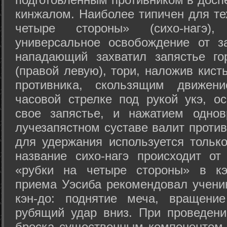
кинжалом. Наиболее типичен для те
четыре стороны» (сихо-нагэ)
универсальное освобождение от з
нападающий захватил запястье го
(правой левую), тори, наложив кист
противника, скользящим движени
часовой стрелке под рукой укэ, о
свое запястье, и нажатием одно
лучезапястном суставе валит против
для удержания используется только
название сихо-нагэ происходит от
«рубки на четыре стороны» в кэ
приема Уэсиба рекомендовал учен
кэн-до: поднятие меча, вращени
рубящий удар вниз. При проведен
броска существенным компонентом 