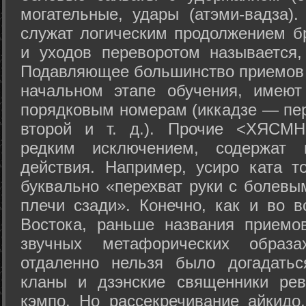
могательные, удары (атэми-вадза).
служат логическим продолжением бр
и уходов переворотом называется,
Подавляющее большинство приемов 
начальном этапе обучения, имеют
порядковым номерам (иккадзе — пер
второй и т. д.). Прочие <ХЯСМН
редким исключением, содержат 
действия. Например, усиро ката то
буквально «перехват руки с болевы
плечи сзади». Конечно, как и во в
Востока, раньше названия прием
звучных метафорических образ
отдаленно нельзя было догадатьс
кланы и дзэнские священники рев
кэмпо. Но рассекречивание айкидо,