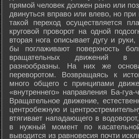
прямой человек должен рано или поз
двинуться вправо или влево, но пр
такой переход осуществляется пл
круговой проворот на одной подсог
вторая нога описывает дугу и руки,
бы поглаживают поверхность бол
вращательных движений в а
разнообразны. На них же осно
переворотом. Возвращаясь к ист
много общего с принципами движе
«внутреннего» направления Ба-гуа-
Вращательное движение, естественн
центробежную и центростремительн
втягивает нападающего в водоворот,
в нужный момент по касательной
выводится из равновесия почти иск