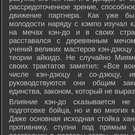
рассредоточенное зрение, способно
движение партнера. Как уже бы
молодости наряду с кэмпо изучал к
на мечах кэн-до и в своих стра
расставался с деревянным мечом 
учений великих мастеров кэн-дзюцу 
теории айкидо. Не случайно Миям
своих трактатов заметил: «Все вои
числе кэн-дзюцу и со-дзюцу, 
руководствуются они общим зак
единства, законом, который не выра
Влияние кэн-до сказывается не 
подготовке бойца, но и во многих 
Даже основная исходная стойка хан
противнику, ступни под прямым 