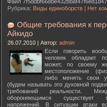
Файл 7f5ddbf668be432bbaf47f6ed1d47
Рубрика:
Виды единоборств
|
Нет ко
Общие требования к пе
Айкидо
26.07.2010 | Автор:
admin
Если говорить вооб
человек обладает п
может, по своему ж
местоположение (физ
либо менять свои у
(будем называть это духовной подв
требований реальности. М
обороняющимся существует п
напряжений. В ситуации атаки в