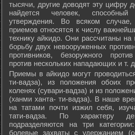
тысячи, другие доводят эту цифру д
найдется человек, способный
утверждения. Во всяком случае,
приемов относятся к числу важнейш
технику айкидо. Они рассчитаны на
борьбу двух невооруженных противн
противников, безоружного против
против нескольких нападающих и т. д
Приемы в айкидо могут проводиться
ти-вадза), из положения обоих п
коленях (сувари-вадза) и из положе
(ханми ханта- ти-вадза). В наше вр
на татами почти изжил себя, изу
тати-вадза. По характеру д
подразделяются на три категории: 
болевые захваты с удержанием (ос