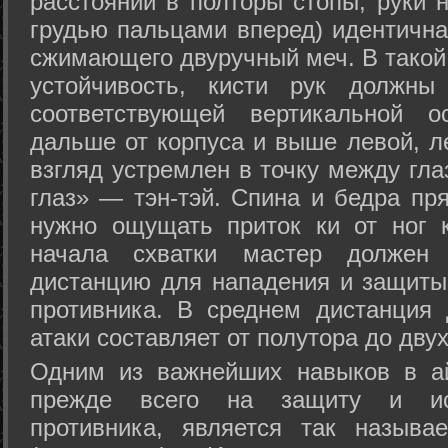
расстоянии в полторы стопы, руки 
грудью пальцами вперед) идентична
сжимающего двуручный меч. В такой
устойчивость, кисти рук должны
соответствующей вертикальной о
дальше от корпуса и выше левой, л
взгляд устремлен в точку между гла
глаз» — тэн-тэй. Спина и бедра пр
нужно ощущать приток ки от ног 
начала схватки мастер должен 
дистанцию для нападения и защиты 
противника. В среднем дистанция
атаки составляет от полутора до дву
Одним из важнейших навыков в ай
прежде всего на защиту и исп
противника, является так называ