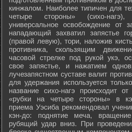
кинжалом. Наиболее типичен для те
четыре стороны» (сихо-нагэ)
универсальное освобождение от з
нападающий захватил запястье го
(правой левую), тори, наложив кист
противника, скользящим движени
часовой стрелке под рукой укэ, о
свое запястье, и нажатием одно
лучезапястном суставе валит против
для удержания используется только
название сихо-нагэ происходит от
«рубки на четыре стороны» в кэ
приема Уэсиба рекомендовал учен
кэн-до: поднятие меча, вращени
рубящий удар вниз. При проведен
броска существенным компонентом 