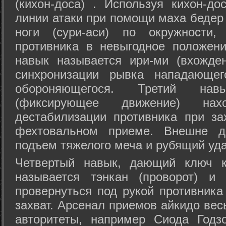
(кихон-доса) . Используя кихон-до
линии атаки при помощи маха бедер
ноги (сури-аси) по окружности
противника в невыгодное положен
навык называется ири-ми (вхожде
синхронизации рывка нападающе
обороняющегося. Третий на
(фиксирующее движение) на
дестабилизации противника при за
фехтовальном приеме. Внешне дв
подъем тяжелого меча и рубящий уда
Четвертый навык, дающий ключ к
называется тэнкан (проворот) и
провернуться под рукой противника
захват. Арсенал приемов айкидо ве
авторитеты, например Сиода Годз