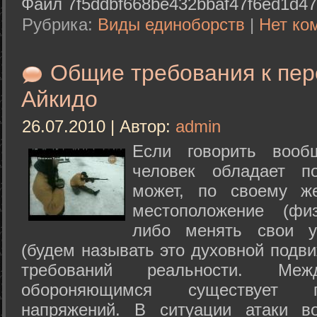
Файл 7f5ddbf668be432bbaf47f6ed1d47
Рубрика:
Виды единоборств
|
Нет ко
Общие требования к пе
Айкидо
26.07.2010 | Автор:
admin
Если говорить вооб
человек обладает п
может, по своему ж
местоположение (физ
либо менять свои у
(будем называть это духовной подв
требований реальности. М
обороняющимся существует п
напряжений. В ситуации атаки в