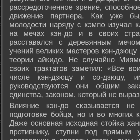
рассредоточенное зрение, способно
движение партнера. Как уже бы
молодости наряду с кэмпо изучал к
на мечах кэн-до и в своих стра
расставался с деревянным мечом 
учений великих мастеров кэн-дзюцу 
теории айкидо. Не случайно Миям
своих трактатов заметил: «Все вои
числе кэн-дзюцу и со-дзюцу, 
руководствуются они общим зак
единства, законом, который не выра
Влияние кэн-до сказывается не 
подготовке бойца, но и во многих 
Даже основная исходная стойка хан
противнику, ступни под прямым 