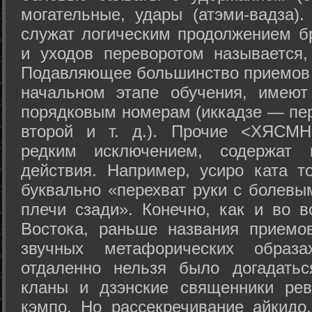
могательные, удары (атэми-вадза).
служат логическим продолжением бр
и уходов переворотом называется,
Подавляющее большинство приемов 
начальном этапе обучения, имеют
порядковым номерам (иккадзе — пер
второй и т. д.). Прочие <ХЯСМН
редким исключением, содержат 
действия. Например, усиро ката то
буквально «перехват руки с болевы
плечи сзади». Конечно, как и во в
Востока, раньше названия прием
звучных метафорических образ
отдаленно нельзя было догадатьс
кланы и дзэнские священники рев
кэмпо. Но рассекречивание айкидо,