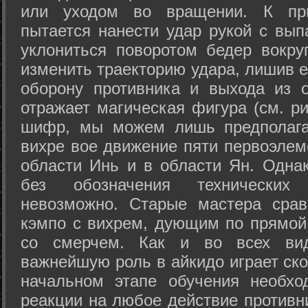
или уходом во вращении. К при
пытается нанести удар рукой с вып
уклониться поворотом бедер вокру
изменить траекторию удара, лишив е
оборону противника и выхода из 
отражает магическая фигура (см. ри
шифр, мы можем лишь предполагат
вихре вое движение пяти первоэлеме
области Инь и в области Ян. Одна
без обозначения технических
невозможно. Старые мастера срав
кэмпо с вихрем, дующим по прямой
со смерчем. Как и во всех вида
важнейшую роль в айкидо играет ско
начальном этапе обучения необхо
реакции на любое действие противн