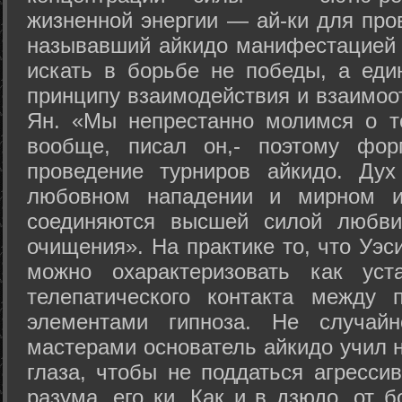
жизненной энергии — ай-ки для про
называвший айкидо манифестацией 
искать в борьбе не победы, а еди
принципу взаимодействия и взаимоо
Ян. «Мы непрестанно молимся о т
вообще, писал он,- поэтому фо
проведение турниров айкидо. Дух
любовном нападении и мирном ис
соединяются высшей силой любви
очищения». На практике то, что Уэ
можно охарактеризовать как уст
телепатического контакта между 
элементами гипноза. Не случай
мастерами основатель айкидо учил н
глаза, чтобы не поддаться агресси
разума, его ки. Как и в дзюдо, от 