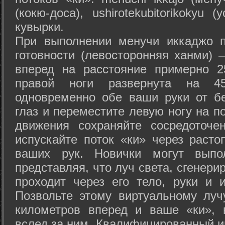
(кокю-доса), ushiro­tekubitori­kokyu 
кувырки.
При выполнении менучи иккаджо п
готовности (левосторонняя ханми) 
вперед на расстояние примерно 2
правой ноги развернута на 45
одновременно обе ваши руки от б
глаз и переместите левую ногу на п
движения сохраняйте сосредоточе
испускайте поток «ки» через раст
ваших рук. Новички могут выпол
представляя, что луч света, сгенери
проходит через его тело, руки и и
Позвольте этому виртуальному луч
километров вперед и ваше «ки», 
вслед за ним. Квалифицированный и