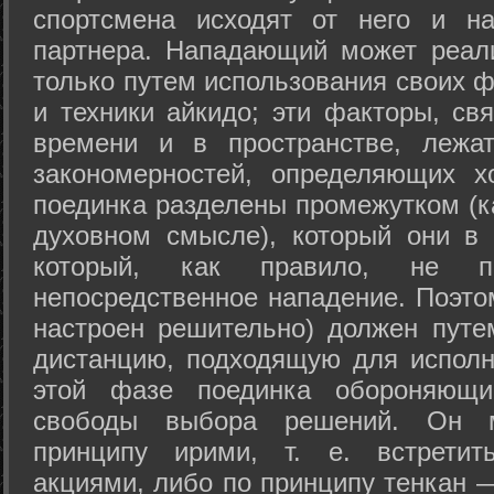
спортсмена исходят от него и на
партнера. Нападающий может реал
только путем использования своих 
и техники айкидо; эти факторы, св
времени и в пространстве, лежа
закономерностей, определяющих х
поединка разделены промежутком (ка
духовном смысле), который они в 
который, как правило, не по
непосредственное нападение. Поэто
настроен решительно) должен путе
дистанцию, подходящую для исполн
этой фазе поединка обороняющ
свободы выбора решений. Он м
принципу ирими, т. е. встретит
акциями, либо по принципу тенкан —