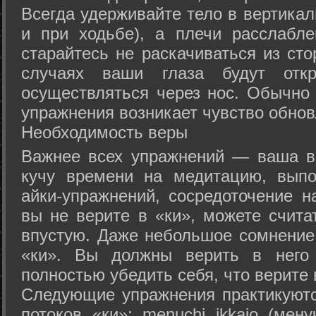
Всегда удерживайте тело в вертикал
и при ходьбе), а плечи расслабл
старайтесь не раскачиваться из сто
случаях ваши глаза будут отк
осуществляться через нос. Обычно 
упражнения возникает чувство обнов
Необходимость веры
Важнее всех упражнений — ваша в
кучу времени на медитацию, выпо
айки-упражнений, сосредоточение н
вы не верите в «ки», можете счита
впустую. Даже небольшое сомнение 
«ки». Вы должны верить в нег
полностью убедить себя, что верите 
Следующие упражнения практикуютс
потоков «ки»: menuchi ikkajo (мену