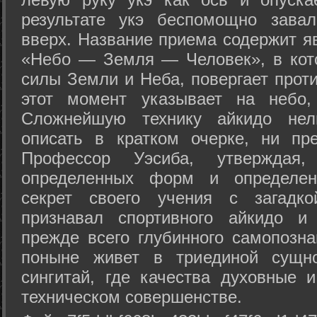
результате укэ беспомощно зава
вверх. Название приема содержит я
«Небо — Земля — Человек», в кото
силы Земли и Неба, повергает проти
этот момент указывает на небо,
Сложнейшую технику айкидо нел
описать в кратком очерке, ни пр
Профессор Уэсиба, утверждая
определенных форм и определенн
секрет своего учения с загадк
признавал спортивного айкидо и
прежде всего глубинного самопозна
поныне живет в триединой сущно
сингитай, где качества духовные 
техническом совершенстве.