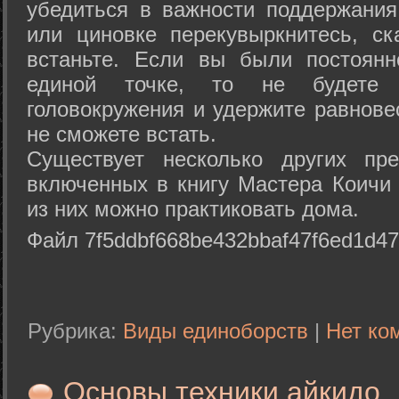
убедиться в важности поддержания
или циновке перекувыркнитесь, с
встаньте. Если вы были постоянн
единой точке, то не будете 
головокружения и удержите равнове
не сможете встать.
Существует несколько других пре
включенных в книгу Мастера Коичи 
из них можно практиковать дома.
Файл 7f5ddbf668be432bbaf47f6ed1d47
Рубрика:
Виды единоборств
|
Нет ко
Основы техники айкидо