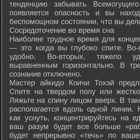
тенденцию забывать Всемогущего
появляется опасность и вы нахо
беспомощном состоянии, что вы дел
Сосредоточение во время сна
Наиболее трудное время для концен
— это когда вы глубоко спите. Во-
удобно. Во-вторых, тяжело у
выравненным горизонтально. В тр
сознание отключено.
Мастер айкидо Коичи Тохэй предл
Спите на твердом полу или жестко
Ляжьте на спину лицом вверх. В та
располагается вдоль одной линии. 
как уснуть, концентрируйтесь на е
ваш разум будет все больше «раб
будет непрерывно «течь» по ваше