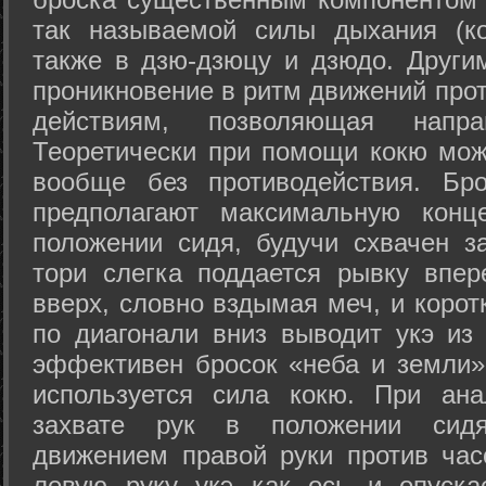
так называемой силы дыхания (ко
также в дзю-дзюцу и дзюдо. Други
проникновение в ритм движений прот
действиям, позволяющая напра
Теоретически при помощи кокю мож
вообще без противодействия. Бро
предполагают максимальную конц
положении сидя, будучи схвачен за
тори слегка поддается рывку впер
вверх, словно вздымая меч, и коро
по диагонали вниз выводит укэ из
эффективен бросок «неба и земли» (
используется сила кокю. При ан
захвате рук в положении сид
движением правой руки против час
левую руку укэ как ось и опуска