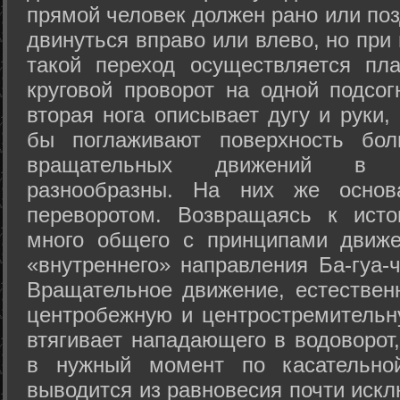
прямой человек должен рано или поз
двинуться вправо или влево, но пр
такой переход осуществляется пл
круговой проворот на одной подсог
вторая нога описывает дугу и руки,
бы поглаживают поверхность бол
вращательных движений в а
разнообразны. На них же осно
переворотом. Возвращаясь к ист
много общего с принципами движе
«внутреннего» направления Ба-гуа-
Вращательное движение, естественн
центробежную и центростремительн
втягивает нападающего в водоворот,
в нужный момент по касательной
выводится из равновесия почти иск