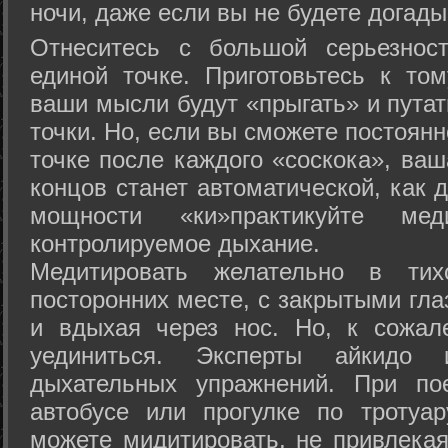
ночи, даже если вы не будете догады
Отнеситесь с большой серьезнос
единой точке. Приготовьтесь к том
ваши мысли будут «прыгать» и путат
точки. Но, если вы сможете постоян
точке после каждого «соскока», ваш
концов станет автоматической, как 
мощности «ки»практикуйте ме
контролируемое дыхание.
Медитировать желательно в тих
посторонних месте, с закрытыми гла
и вдыхая через нос. Но, к сожа
уединиться. Эксперты айкидо 
дыхательных упражнений. При по
автобусе или прогулке по тротуа
можете мидитировать, не привлека