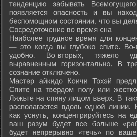
тенденцию забывать Всемогущего
появляется опасность и вы нахо
беспомощном состоянии, что вы дел
Сосредоточение во время сна
Наиболее трудное время для концен
— это когда вы глубоко спите. Во-
удобно. Во-вторых, тяжело у
выравненным горизонтально. В тр
сознание отключено.
Мастер айкидо Коичи Тохэй предл
Спите на твердом полу или жестко
Ляжьте на спину лицом вверх. В та
располагается вдоль одной линии. 
как уснуть, концентрируйтесь на е
ваш разум будет все больше «раб
будет непрерывно «течь» по ваше