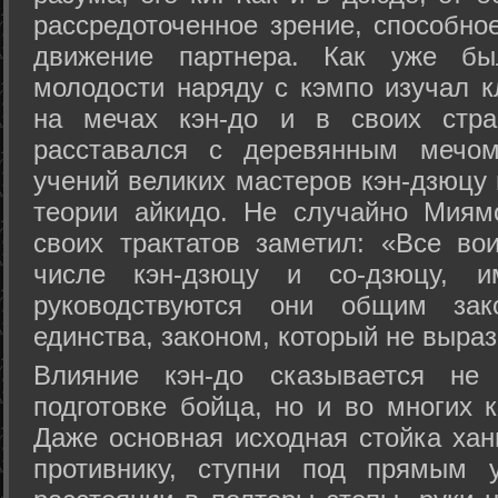
рассредоточенное зрение, способно
движение партнера. Как уже бы
молодости наряду с кэмпо изучал к
на мечах кэн-до и в своих стра
расставался с деревянным мечом 
учений великих мастеров кэн-дзюцу 
теории айкидо. Не случайно Миям
своих трактатов заметил: «Все вои
числе кэн-дзюцу и со-дзюцу, 
руководствуются они общим зак
единства, законом, который не выра
Влияние кэн-до сказывается не 
подготовке бойца, но и во многих 
Даже основная исходная стойка хан
противнику, ступни под прямым 