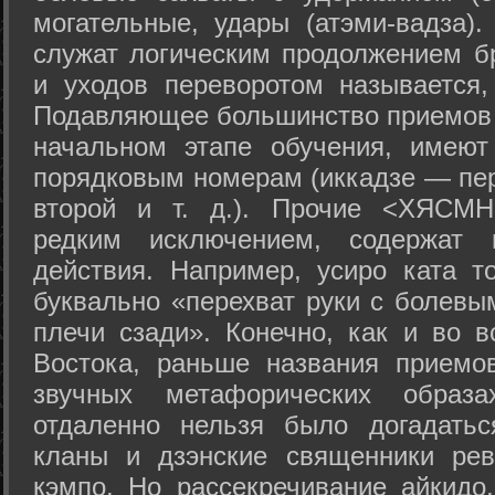
могательные, удары (атэми-вадза).
служат логическим продолжением бр
и уходов переворотом называется,
Подавляющее большинство приемов 
начальном этапе обучения, имеют
порядковым номерам (иккадзе — пер
второй и т. д.). Прочие <ХЯСМН
редким исключением, содержат 
действия. Например, усиро ката то
буквально «перехват руки с болевы
плечи сзади». Конечно, как и во в
Востока, раньше названия прием
звучных метафорических образ
отдаленно нельзя было догадатьс
кланы и дзэнские священники рев
кэмпо. Но рассекречивание айкидо,