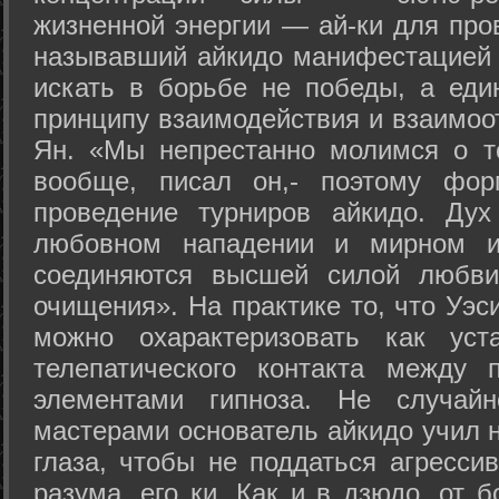
жизненной энергии — ай-ки для про
называвший айкидо манифестацией 
искать в борьбе не победы, а еди
принципу взаимодействия и взаимоо
Ян. «Мы непрестанно молимся о т
вообще, писал он,- поэтому фо
проведение турниров айкидо. Дух
любовном нападении и мирном ис
соединяются высшей силой любви
очищения». На практике то, что Уэ
можно охарактеризовать как уст
телепатического контакта между 
элементами гипноза. Не случай
мастерами основатель айкидо учил н
глаза, чтобы не поддаться агресси
разума, его ки. Как и в дзюдо, от 