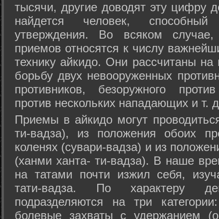
тысячи, другие доводят эту цифру д
найдется человек, способный
утверждения. Во всяком случае,
приемов относятся к числу важнейш
технику айкидо. Они рассчитаны на
борьбу двух невооруженных противн
противников, безоружного против
против нескольких нападающих и т. д
Приемы в айкидо могут проводиться
ти-вадза), из положения обоих п
коленях (сувари-вадза) и из положе
(ханми ханта- ти-вадза). В наше вр
на татами почти изжил себя, изу
тати-вадза. По характеру д
подразделяются на три категории: 
болевые захваты с удержанием (ос