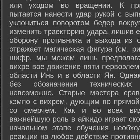
или уходом во вращении. К при
пытается нанести удар рукой с вып
уклониться поворотом бедер вокру
изменить траекторию удара, лишив е
оборону противника и выхода из 
отражает магическая фигура (см. ри
шифр, мы можем лишь предполагат
вихре вое движение пяти первоэлеме
области Инь и в области Ян. Одна
без обозначения технических
невозможно. Старые мастера срав
кэмпо с вихрем, дующим по прямой
со смерчем. Как и во всех вида
важнейшую роль в айкидо играет ско
начальном этапе обучения необхо
реакции на любое действие противн