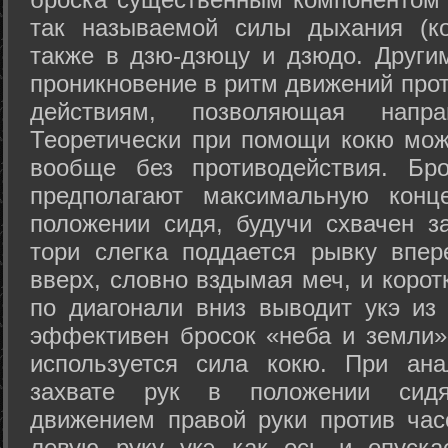
так называемой силы дыхания (ко
также в дзю-дзюцу и дзюдо. Други
проникновение в ритм движений прот
действиям, позволяющая напра
Теоретически при помощи кокю мож
вообще без противодействия. Бро
предполагают максимальную конц
положении сидя, будучи схвачен за
тори слегка поддается рывку впер
вверх, словно вздымая меч, и коро
по диагонали вниз выводит укэ из
эффективен бросок «неба и земли» (
используется сила кокю. При ан
захвате рук в положении сид
движением правой руки против час
левую руку укэ как ось и опуска