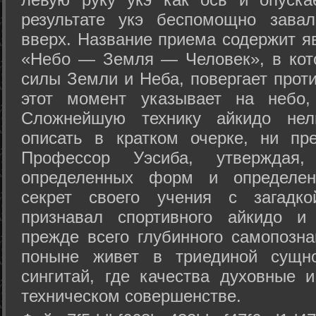
результате укэ беспомощно зава
вверх. Название приема содержит я
«Небо — Земля — Человек», в кото
силы Земли и Неба, повергает проти
этот момент указывает на небо,
Сложнейшую технику айкидо нел
описать в кратком очерке, ни пр
Профессор Уэсиба, утверждая
определенных форм и определенн
секрет своего учения с загадк
признавал спортивного айкидо и
прежде всего глубинного самопозна
поныне живет в триединой сущно
сингитай, где качества духовные 
техническом совершенстве.