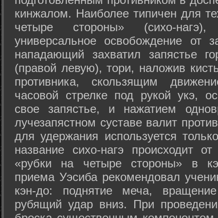
кинжалом. Наиболее типичен для те
четыре стороны» (сихо-нагэ)
универсальное освобождение от з
нападающий захватил запястье го
(правой левую), тори, наложив кист
противника, скользящим движени
часовой стрелке под рукой укэ, о
свое запястье, и нажатием одно
лучезапястном суставе валит против
для удержания используется только
название сихо-нагэ происходит от
«рубки на четыре стороны» в кэ
приема Уэсиба рекомендовал учен
кэн-до: поднятие меча, вращени
рубящий удар вниз. При проведен
броска существенным компонентом 