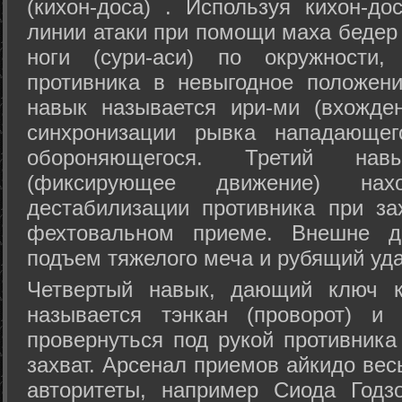
(кихон-доса) . Используя кихон-до
линии атаки при помощи маха бедер
ноги (сури-аси) по окружности
противника в невыгодное положен
навык называется ири-ми (вхожде
синхронизации рывка нападающе
обороняющегося. Третий на
(фиксирующее движение) на
дестабилизации противника при за
фехтовальном приеме. Внешне дв
подъем тяжелого меча и рубящий уда
Четвертый навык, дающий ключ к
называется тэнкан (проворот) и
провернуться под рукой противника
захват. Арсенал приемов айкидо ве
авторитеты, например Сиода Годз