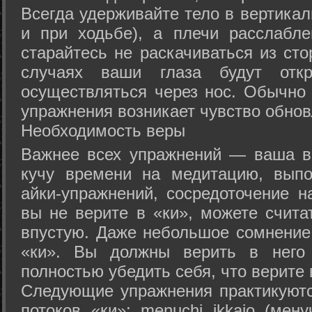
Всегда удерживайте тело в вертикал
и при ходьбе), а плечи расслабл
старайтесь не раскачиваться из сто
случаях ваши глаза будут отк
осуществляться через нос. Обычно 
упражнения возникает чувство обнов
Необходимость веры
Важнее всех упражнений — ваша в
кучу времени на медитацию, выпо
айки-упражнений, сосредоточение н
вы не верите в «ки», можете счита
впустую. Даже небольшое сомнение 
«ки». Вы должны верить в нег
полностью убедить себя, что верите 
Следующие упражнения практикуютс
потоков «ки»: menuchi ikkajo (мену