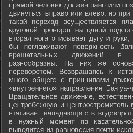
прямой человек должен рано или поз
двинуться вправо или влево, но пр
такой переход осуществляется пл
круговой проворот на одной подсог
вторая нога описывает дугу и руки,
бы поглаживают поверхность бол
вращательных движений в а
разнообразны. На них же осно
переворотом. Возвращаясь к ист
много общего с принципами движе
«внутреннего» направления Ба-гуа-
Вращательное движение, естественн
центробежную и центростремительн
втягивает нападающего в водоворот,
в нужный момент по касательной
выводится из равновесия почти иск