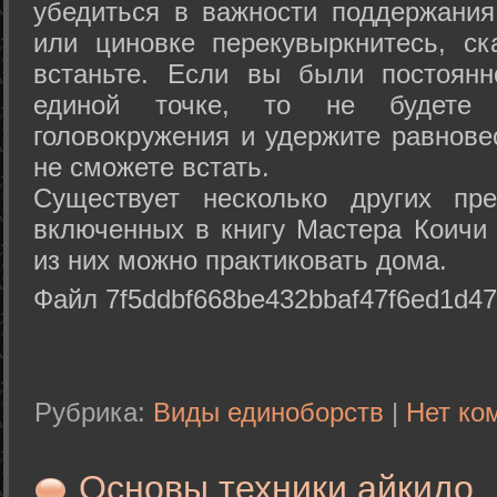
убедиться в важности поддержания
или циновке перекувыркнитесь, с
встаньте. Если вы были постоянн
единой точке, то не будете 
головокружения и удержите равнове
не сможете встать.
Существует несколько других пре
включенных в книгу Мастера Коичи 
из них можно практиковать дома.
Файл 7f5ddbf668be432bbaf47f6ed1d47
Рубрика:
Виды единоборств
|
Нет ко
Основы техники айкидо