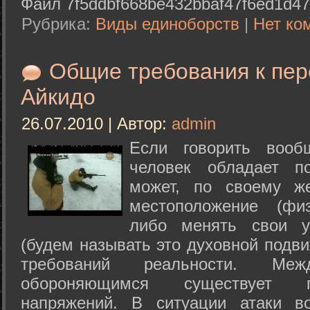
Файл 7f5ddbf668be432bbaf47f6ed1d47
Рубрика:
Виды единоборств
|
Нет ко
Общие требования к пе
Айкидо
26.07.2010 | Автор:
admin
Если говорить вооб
человек обладает п
может, по своему ж
местоположение (физ
либо менять свои у
(будем называть это духовной подв
требований реальности. М
обороняющимся существует п
напряжений. В ситуации атаки в