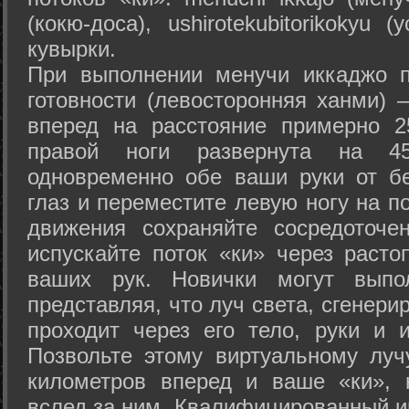
(кокю-доса), ushiro­tekubitori­kokyu 
кувырки.
При выполнении менучи иккаджо п
готовности (левосторонняя ханми) 
вперед на расстояние примерно 2
правой ноги развернута на 45
одновременно обе ваши руки от б
глаз и переместите левую ногу на п
движения сохраняйте сосредоточе
испускайте поток «ки» через раст
ваших рук. Новички могут выпол
представляя, что луч света, сгенери
проходит через его тело, руки и и
Позвольте этому виртуальному луч
километров вперед и ваше «ки», 
вслед за ним. Квалифицированный и