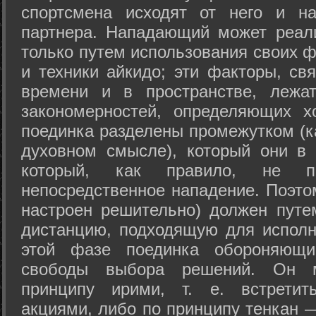
спортсмена исходят от него и на
партнера. Нападающий может реал
только путем использования своих 
и техники айкидо; эти факторы, св
времени и в пространстве, лежа
закономерностей, определяющих х
поединка разделены промежутком (ка
духовном смысле), который они в 
который, как правило, не по
непосредственное нападение. Поэто
настроен решительно) должен путе
дистанцию, подходящую для исполн
этой фазе поединка обороняющ
свободы выбора решений. Он м
принципу ирими, т. е. встретит
акциями, либо по принципу тенкан —