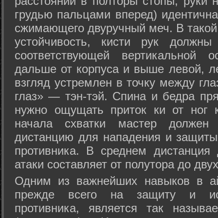
расстоянии в полторы стопы, руки 
грудью пальцами вперед) идентична
сжимающего двуручный меч. В такой
устойчивость, кисти рук должны
соответствующей вертикальной о
дальше от корпуса и выше левой, л
взгляд устремлен в точку между гла
глаз» — тэн-тэй. Спина и бедра пр
нужно ощущать приток ки от ног 
начала схватки мастер должен 
дистанцию для нападения и защиты 
противника. В среднем дистанция
атаки составляет от полутора до дву
Одним из важнейших навыков в ай
прежде всего на защиту и исп
противника, является так называ