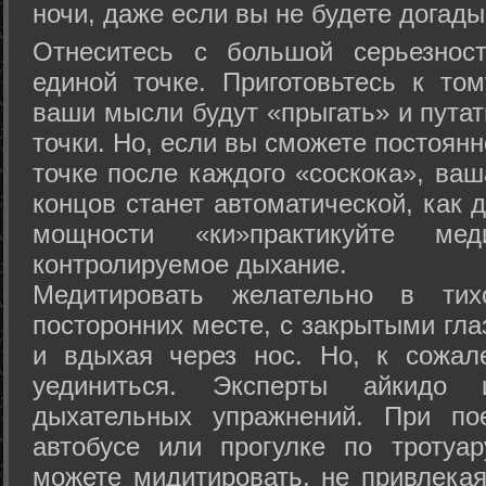
ночи, даже если вы не будете догады
Отнеситесь с большой серьезнос
единой точке. Приготовьтесь к том
ваши мысли будут «прыгать» и путат
точки. Но, если вы сможете постоян
точке после каждого «соскока», ваш
концов станет автоматической, как 
мощности «ки»практикуйте ме
контролируемое дыхание.
Медитировать желательно в тих
посторонних месте, с закрытыми гла
и вдыхая через нос. Но, к сожа
уединиться. Эксперты айкидо 
дыхательных упражнений. При по
автобусе или прогулке по тротуа
можете мидитировать, не привлека