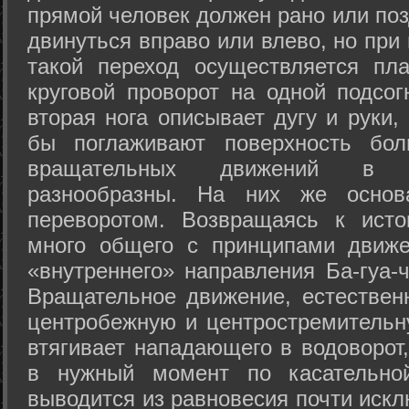
прямой человек должен рано или поз
двинуться вправо или влево, но пр
такой переход осуществляется пл
круговой проворот на одной подсог
вторая нога описывает дугу и руки,
бы поглаживают поверхность бол
вращательных движений в а
разнообразны. На них же осно
переворотом. Возвращаясь к ист
много общего с принципами движе
«внутреннего» направления Ба-гуа-
Вращательное движение, естественн
центробежную и центростремительн
втягивает нападающего в водоворот,
в нужный момент по касательной
выводится из равновесия почти иск