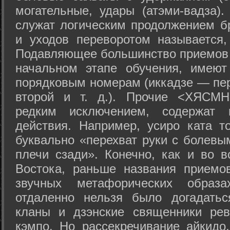
могательные, удары (атэми-вадза).
служат логическим продолжением бр
и уходов переворотом называется,
Подавляющее большинство приемов 
начальном этапе обучения, имеют
порядковым номерам (иккадзе — пер
второй и т. д.). Прочие <ХЯСМН
редким исключением, содержат 
действия. Например, усиро ката то
буквально «перехват руки с болевы
плечи сзади». Конечно, как и во в
Востока, раньше названия прием
звучных метафорических образ
отдаленно нельзя было догадатьс
кланы и дзэнские священники рев
кэмпо. Но рассекречивание айкидо,