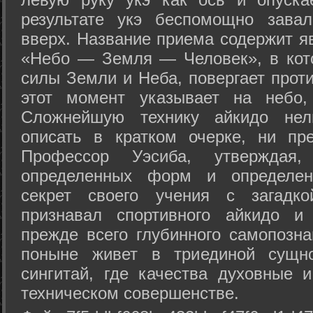
результате укэ беспомощно зава
вверх. Название приема содержит я
«Небо — Земля — Человек», в кото
силы Земли и Неба, повергает проти
этот момент указывает на небо,
Сложнейшую технику айкидо нел
описать в кратком очерке, ни пр
Профессор Уэсиба, утверждая
определенных форм и определенн
секрет своего учения с загадк
признавал спортивного айкидо и
прежде всего глубинного самопозна
поныне живет в триединой сущно
сингитай, где качества духовные 
техническом совершенстве.