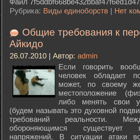
Файл 7f5ddbf668be432bbaf47f6ed1d47
Рубрика:
Виды единоборств
|
Нет ко
Общие требования к пе
Айкидо
26.07.2010 | Автор:
admin
Если говорить вооб
человек обладает п
может, по своему ж
местоположение (физ
либо менять свои у
(будем называть это духовной подв
требований реальности. М
обороняющимся существует п
напряжений. В ситуации атаки в