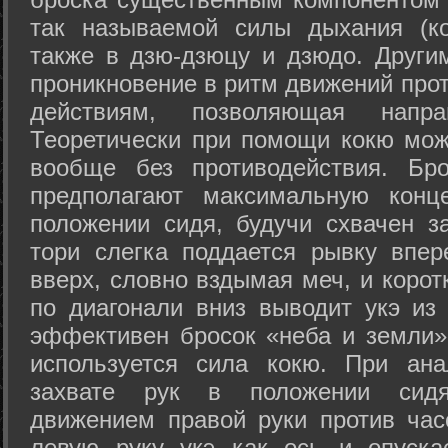
так называемой силы дыхания (ко
также в дзю-дзюцу и дзюдо. Други
проникновение в ритм движений прот
действиям, позволяющая напра
Теоретически при помощи кокю мож
вообще без противодействия. Бро
предполагают максимальную конц
положении сидя, будучи схвачен за
тори слегка поддается рывку впер
вверх, словно вздымая меч, и коро
по диагонали вниз выводит укэ из
эффективен бросок «неба и земли» (
используется сила кокю. При ан
захвате рук в положении сид
движением правой руки против час
левую руку укэ как ось и опуска