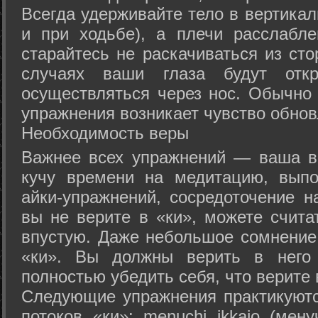
Всегда удерживайте тело в вертикал
и при ходьбе), а плечи расслабл
старайтесь не раскачиваться из сто
случаях ваши глаза будут отк
осуществляться через нос. Обычно 
упражнения возникает чувство обнов
Необходимость веры
Важнее всех упражнений — ваша в
кучу времени на медитацию, выпо
айки-упражнений, сосредоточение н
вы не верите в «ки», можете счита
впустую. Даже небольшое сомнение 
«ки». Вы должны верить в нег
полностью убедить себя, что верите 
Следующие упражнения практикуютс
потоков «ки»: menuchi ikkajo (мену