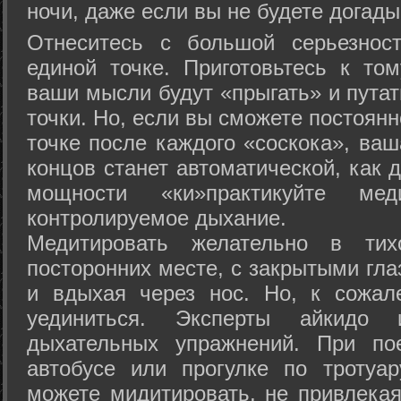
ночи, даже если вы не будете догады
Отнеситесь с большой серьезнос
единой точке. Приготовьтесь к том
ваши мысли будут «прыгать» и путат
точки. Но, если вы сможете постоян
точке после каждого «соскока», ваш
концов станет автоматической, как 
мощности «ки»практикуйте ме
контролируемое дыхание.
Медитировать желательно в тих
посторонних месте, с закрытыми гла
и вдыхая через нос. Но, к сожа
уединиться. Эксперты айкидо 
дыхательных упражнений. При по
автобусе или прогулке по тротуа
можете мидитировать, не привлека