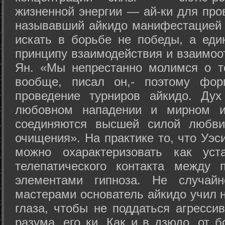
жизненной энергии — ай-ки для про
называвший айкидо манифестацией 
искать в борьбе не победы, а еди
принципу взаимодействия и взаимоо
Ян. «Мы непрестанно молимся о т
вообще, писал он,- поэтому фо
проведение турниров айкидо. Дух
любовном нападении и мирном ис
соединяются высшей силой любви
очищения». На практике то, что Уэ
можно охарактеризовать как уст
телепатического контакта между 
элементами гипноза. Не случай
мастерами основатель айкидо учил н
глаза, чтобы не поддаться агресси
разума, его ки. Как и в дзюдо, от 