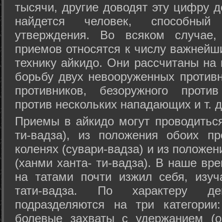
тысячи, другие доводят эту цифру д
найдется человек, способный
утверждения. Во всяком случае,
приемов относятся к числу важнейш
технику айкидо. Они рассчитаны на
борьбу двух невооруженных противн
противников, безоружного против
против нескольких нападающих и т. д
Приемы в айкидо могут проводиться
ти-вадза), из положения обоих п
коленях (сувари-вадза) и из положе
(ханми ханта- ти-вадза). В наше вр
на татами почти изжил себя, изу
тати-вадза. По характеру д
подразделяются на три категории: 
болевые захваты с удержанием (ос