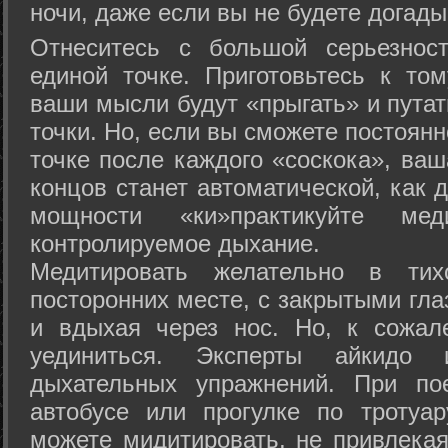
ночи, даже если вы не будете догады
Отнеситесь с большой серьезнос
единой точке. Приготовьтесь к том
ваши мысли будут «прыгать» и путат
точки. Но, если вы сможете постоян
точке после каждого «соскока», ваш
концов станет автоматической, как 
мощности «ки»практикуйте ме
контролируемое дыхание.
Медитировать желательно в тих
посторонних месте, с закрытыми гла
и вдыхая через нос. Но, к сожа
уединиться. Эксперты айкидо 
дыхательных упражнений. При по
автобусе или прогулке по тротуа
можете мидитировать, не привлека