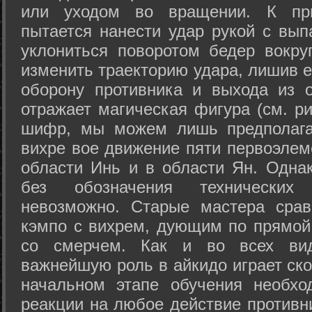
или уходом во вращении. К при
пытается нанести удар рукой с вып
уклониться поворотом бедер вокру
изменить траекторию удара, лишив е
оборону противника и выхода из 
отражает магическая фигура (см. ри
шифр, мы можем лишь предполагат
вихре вое движение пяти первоэлеме
области Инь и в области Ян. Одна
без обозначения технических
невозможно. Старые мастера срав
кэмпо с вихрем, дующим по прямой
со смерчем. Как и во всех вида
важнейшую роль в айкидо играет ско
начальном этапе обучения необхо
реакции на любое действие противн