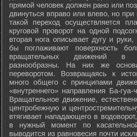
прямой человек должен рано или поз
двинуться вправо или влево, но пр
такой переход осуществляется пл
круговой проворот на одной подсог
вторая нога описывает дугу и руки,
бы поглаживают поверхность бол
вращательных движений в а
разнообразны. На них же осно
переворотом. Возвращаясь к ист
много общего с принципами движе
«внутреннего» направления Ба-гуа-
Вращательное движение, естественн
центробежную и центростремительн
втягивает нападающего в водоворот,
в нужный момент по касательной
выводится из равновесия почти иск