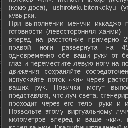
(кокю-доса), ushiro­tekubitori­kokyu 
кувырки.
При выполнении менучи иккаджо п
готовности (левосторонняя ханми) 
вперед на расстояние примерно 2
правой ноги развернута на 45
одновременно обе ваши руки от б
глаз и переместите левую ногу на п
движения сохраняйте сосредоточе
испускайте поток «ки» через раст
ваших рук. Новички могут выпол
представляя, что луч света, сгенери
проходит через его тело, руки и и
Позвольте этому виртуальному луч
километров вперед и ваше «ки», 
вслед за ним. Квалифицированный и