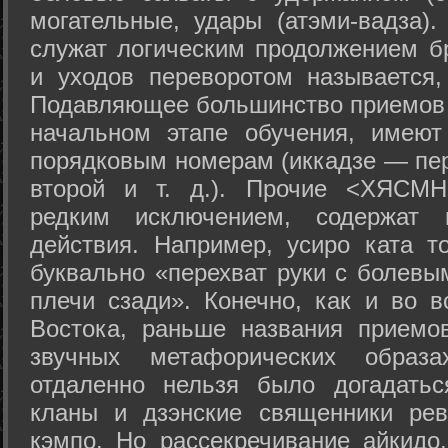
могательные, удары (атэми-вадза).
служат логическим продолжением бр
и уходов переворотом называется,
Подавляющее большинство приемов 
начальном этапе обучения, имеют
порядковым номерам (иккадзе — пер
второй и т. д.). Прочие <ХЯСМН
редким исключением, содержат 
действия. Например, усиро ката то
буквально «перехват руки с болевы
плечи сзади». Конечно, как и во в
Востока, раньше названия прием
звучных метафорических образ
отдаленно нельзя было догадатьс
кланы и дзэнские священники рев
кэмпо. Но рассекречивание айкидо,