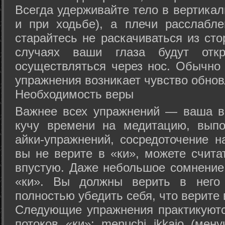
Всегда удерживайте тело в вертикал
и при ходьбе), а плечи расслабл
старайтесь не раскачиваться из сто
случаях ваши глаза будут отк
осуществляться через нос. Обычно 
упражнения возникает чувство обнов
Необходимость веры
Важнее всех упражнений — ваша в
кучу времени на медитацию, выпо
айки-упражнений, сосредоточение н
вы не верите в «ки», можете счита
впустую. Даже небольшое сомнение 
«ки». Вы должны верить в нег
полностью убедить себя, что верите 
Следующие упражнения практикуютс
потоков «ки»: menuchi ikkajo (мену