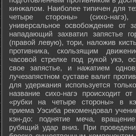
кинжалом. Наиболее типичен для те
четыре стороны» (сихо-нагэ)
универсальное освобождение от з
нападающий захватил запястье го
(правой левую), тори, наложив кист
противника, скользящим движени
часовой стрелке под рукой укэ, о
свое запястье, и нажатием одно
лучезапястном суставе валит против
для удержания используется только
название сихо-нагэ происходит от
«рубки на четыре стороны» в кэ
приема Уэсиба рекомендовал учен
кэн-до: поднятие меча, вращени
рубящий удар вниз. При проведен
броска существенным компонентом 