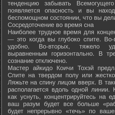
тенденцию забывать Всемогущего
появляется опасность и вы нахо
беспомощном состоянии, что вы дел
Сосредоточение во время сна
Наиболее трудное время для концен
— это когда вы глубоко спите. Во-
удобно. Во-вторых, тяжело у
выравненным горизонтально. В тр
сознание отключено.
Мастер айкидо Коичи Тохэй предл
Спите на твердом полу или жестко
Ляжьте на спину лицом вверх. В та
располагается вдоль одной линии. 
как уснуть, концентрируйтесь на е
ваш разум будет все больше «раб
будет непрерывно «течь» по ваше