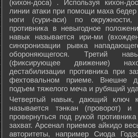
(кихон-доса) . Используя кихон-до
линии атаки при помощи маха бедер
ноги (сури-аси) по окружности
противника в невыгодное положен
навык называется ири-ми (вхожде
синхронизации рывка нападающе
обороняющегося. Третий на
(фиксирующее движение) на
дестабилизации противника при за
фехтовальном приеме. Внешне дв
подъем тяжелого меча и рубящий уда
Четвертый навык, дающий ключ к
называется тэнкан (проворот) и
провернуться под рукой противника
захват. Арсенал приемов айкидо ве
авторитеты, например Сиода Годз