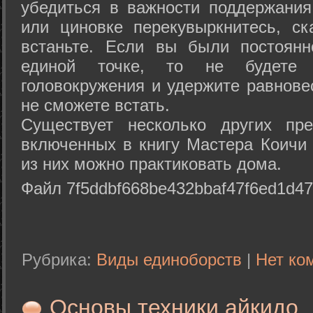
убедиться в важности поддержания
или циновке перекувыркнитесь, с
встаньте. Если вы были постоянн
единой точке, то не будете 
головокружения и удержите равнове
не сможете встать.
Существует несколько других пре
включенных в книгу Мастера Коичи 
из них можно практиковать дома.
Файл 7f5ddbf668be432bbaf47f6ed1d47
Рубрика:
Виды единоборств
|
Нет ко
Основы техники айкидо