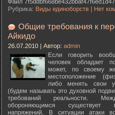
Файл 7f5ddbf668be432bbaf47f6ed1d47
Рубрика:
Виды единоборств
|
Нет ко
Общие требования к пе
Айкидо
26.07.2010 | Автор:
admin
Если говорить вооб
человек обладает п
может, по своему ж
местоположение (физ
либо менять свои у
(будем называть это духовной подв
требований реальности. М
обороняющимся существует п
напряжений. В ситуации атаки в