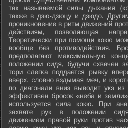
так называемой силы дыхания (ко
также в дзю-дзюцу и дзюдо. Други
проникновение в ритм движений прот
действиям, позволяющая напра
Теоретически при помощи кокю мож
вообще без противодействия. Бро
предполагают максимальную конц
положении сидя, будучи схвачен за
тори слегка поддается рывку впер
вверх, словно вздымая меч, и коро
по диагонали вниз выводит укэ из
эффективен бросок «неба и земли» (
используется сила кокю. При ан
захвате рук в положении сид
движением правой руки против час
левую руку укэ как ось и опуска