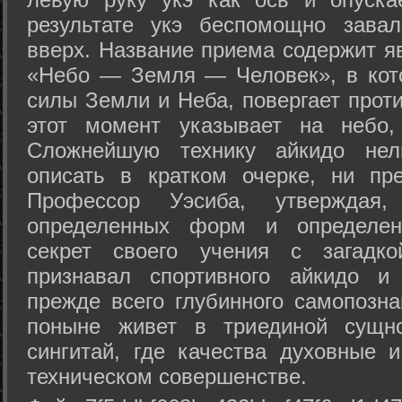
результате укэ беспомощно зава
вверх. Название приема содержит я
«Небо — Земля — Человек», в кото
силы Земли и Неба, повергает проти
этот момент указывает на небо,
Сложнейшую технику айкидо нел
описать в кратком очерке, ни пр
Профессор Уэсиба, утверждая
определенных форм и определенн
секрет своего учения с загадк
признавал спортивного айкидо и
прежде всего глубинного самопозна
поныне живет в триединой сущно
сингитай, где качества духовные 
техническом совершенстве.