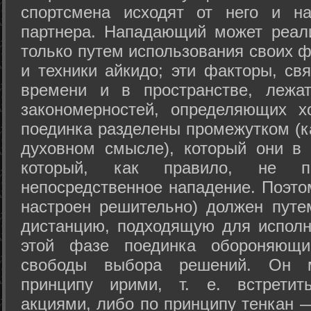
спортсмена исходят от него и на
партнера. Нападающий может реал
только путем использования своих 
и техники айкидо; эти факторы, св
времени и в пространстве, лежа
закономерностей, определяющих х
поединка разделены промежутком (ка
духовном смысле), который они в 
который, как правило, не по
непосредственное нападение. Поэто
настроен решительно) должен путе
дистанцию, подходящую для исполн
этой фазе поединка обороняющ
свободы выбора решений. Он м
принципу ирими, т. е. встретит
акциями, либо по принципу тенкан —