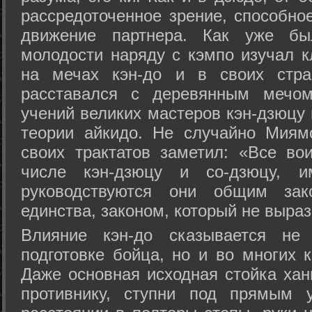
рассредоточенное зрение, способно
движение партнера. Как уже бы
молодости наряду с кэмпо изучал к
на мечах кэн-до и в своих стра
расставался с деревянным мечом 
учений великих мастеров кэн-дзюцу 
теории айкидо. Не случайно Миям
своих трактатов заметил: «Все вои
числе кэн-дзюцу и со-дзюцу, 
руководствуются они общим зак
единства, законом, который не выра
Влияние кэн-до сказывается не 
подготовке бойца, но и во многих 
Даже основная исходная стойка хан
противнику, ступни под прямым 