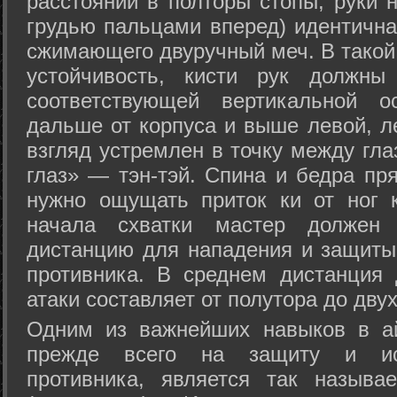
расстоянии в полторы стопы, руки 
грудью пальцами вперед) идентична
сжимающего двуручный меч. В такой
устойчивость, кисти рук должны
соответствующей вертикальной о
дальше от корпуса и выше левой, л
взгляд устремлен в точку между гла
глаз» — тэн-тэй. Спина и бедра пр
нужно ощущать приток ки от ног 
начала схватки мастер должен 
дистанцию для нападения и защиты 
противника. В среднем дистанция
атаки составляет от полутора до дву
Одним из важнейших навыков в ай
прежде всего на защиту и исп
противника, является так называ