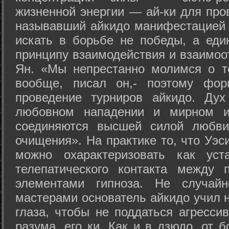
жизненной энергии — ай-ки для про
называвший айкидо манифестацией 
искать в борьбе не победы, а еди
принципу взаимодействия и взаимоо
Ян. «Мы непрестанно молимся о т
вообще, писал он,- поэтому фо
проведение турниров айкидо. Дух
любовном нападении и мирном ис
соединяются высшей силой любви
очищения». На практике то, что Уэ
можно охарактеризовать как уст
телепатического контакта между 
элементами гипноза. Не случай
мастерами основатель айкидо учил н
глаза, чтобы не поддаться агресси
разума, его ки. Как и в дзюдо, от 