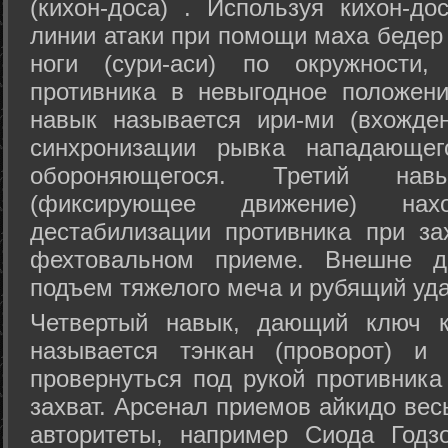
(кихон-доса) . Используя кихон-до
линии атаки при помощи маха бедер
ноги (сури-аси) по окружности
противника в невыгодное положен
навык называется ири-ми (вхожде
синхронизации рывка нападающе
обороняющегося. Третий на
(фиксирующее движение) на
дестабилизации противника при за
фехтовальном приеме. Внешне дв
подъем тяжелого меча и рубящий уда
Четвертый навык, дающий ключ к
называется тэнкан (проворот) и
провернуться под рукой противника
захват. Арсенал приемов айкидо ве
авторитеты, например Сиода Годз