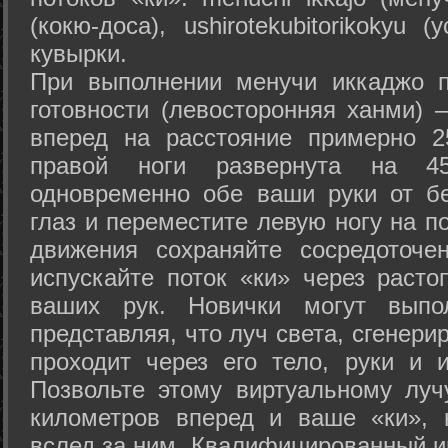
(кокю-доса), ushiro­tekubitori­kokyu 
кувырки.
При выполнении менучи иккаджо п
готовности (левосторонняя ханми) 
вперед на расстояние примерно 2
правой ноги развернута на 45
одновременно обе ваши руки от б
глаз и переместите левую ногу на п
движения сохраняйте сосредоточе
испускайте поток «ки» через раст
ваших рук. Новички могут выпол
представляя, что луч света, сгенери
проходит через его тело, руки и и
Позвольте этому виртуальному луч
километров вперед и ваше «ки», 
вслед за ним. Квалифицированный и