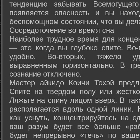
тенденцию забывать Всемогущего
появляется опасность и вы нахо
беспомощном состоянии, что вы дел
Сосредоточение во время сна
Наиболее трудное время для концен
— это когда вы глубоко спите. Во-
удобно. Во-вторых, тяжело у
выравненным горизонтально. В тр
сознание отключено.
Мастер айкидо Коичи Тохэй предл
Спите на твердом полу или жестко
Ляжьте на спину лицом вверх. В та
располагается вдоль одной линии. 
как уснуть, концентрируйтесь на е
ваш разум будет все больше «раб
будет непрерывно «течь» по ваше