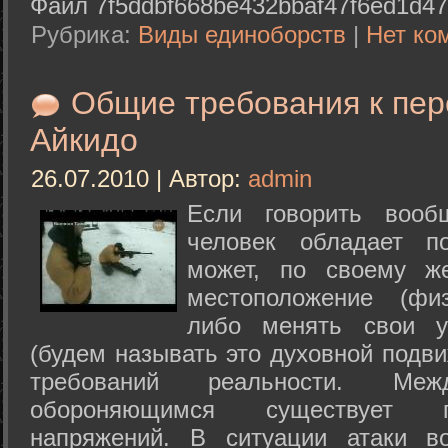
Файл 7f5ddbf668be432bbaf47f6ed1d47
Рубрика:
Виды единоборств
|
Нет ко
Общие требования к пе
Айкидо
26.07.2010 | Автор:
admin
Если говорить вооб
человек обладает п
может, по своему ж
местоположение (физ
либо менять свои у
(будем называть это духовной подв
требований реальности. М
обороняющимся существует п
напряжений. В ситуации атаки в