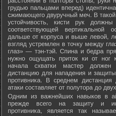
расстоянии в полторы стопы, руки 
грудью пальцами вперед) идентична
сжимающего двуручный меч. В такой
устойчивость, кисти рук должны
соответствующей вертикальной о
дальше от корпуса и выше левой, л
взгляд устремлен в точку между гла
глаз» — тэн-тэй. Спина и бедра пр
нужно ощущать приток ки от ног 
начала схватки мастер должен 
дистанцию для нападения и защиты 
противника. В среднем дистанция
атаки составляет от полутора до дву
Одним из важнейших навыков в ай
прежде всего на защиту и исп
противника, является так называ