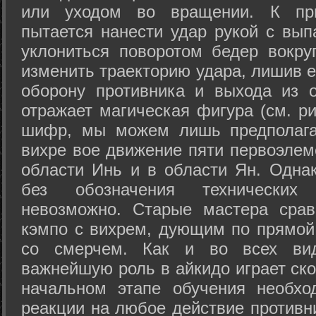
или уходом во вращении. К при
пытается нанести удар рукой с вып
уклониться поворотом бедер вокру
изменить траекторию удара, лишив е
оборону противника и выхода из 
отражает магическая фигура (см. ри
шифр, мы можем лишь предполагат
вихре вое движение пяти первоэлеме
области Инь и в области Ян. Одна
без обозначения технических
невозможно. Старые мастера срав
кэмпо с вихрем, дующим по прямой
со смерчем. Как и во всех вида
важнейшую роль в айкидо играет ско
начальном этапе обучения необхо
реакции на любое действие противн