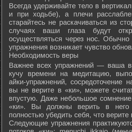
Всегда удерживайте тело в вертикал
и при ходьбе), а плечи расслабл
старайтесь не раскачиваться из сто
случаях ваши глаза будут отк
осуществляться через нос. Обычно 
упражнения возникает чувство обнов
Необходимость веры
Важнее всех упражнений — ваша в
кучу времени на медитацию, выпо
айки-упражнений, сосредоточение н
вы не верите в «ки», можете счита
впустую. Даже небольшое сомнение 
«ки». Вы должны верить в нег
полностью убедить себя, что верите 
Следующие упражнения практикуютс
потоков «ки»: menuchi ikkajo (мену