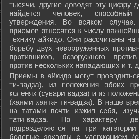
тысячи, другие доводят эту цифру д
найдется человек, способный
утверждения. Во всяком случае,
приемов относятся к числу важнейш
технику айкидо. Они рассчитаны на
борьбу двух невооруженных противн
противников, безоружного против
против нескольких нападающих и т. д
Приемы в айкидо могут проводиться
ти-вадза), из положения обоих п
коленях (сувари-вадза) и из положе
(ханми ханта- ти-вадза). В наше вр
на татами почти изжил себя, изу
тати-вадза. По характеру д
подразделяются на три категории: 
болевые захваты с удержанием (ос