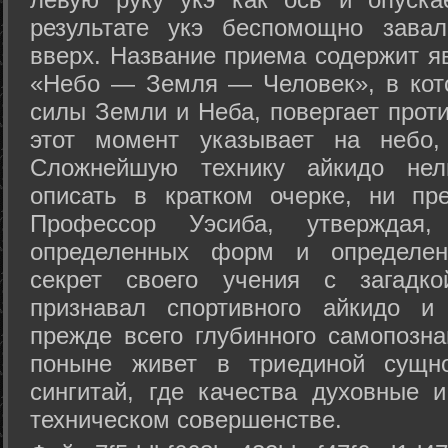
результате укэ беспомощно зава
вверх. Название приема содержит я
«Небо — Земля — Человек», в кото
силы Земли и Неба, повергает проти
этот момент указывает на небо,
Сложнейшую технику айкидо нел
описать в кратком очерке, ни пр
Профессор Уэсиба, утверждая
определенных форм и определенн
секрет своего учения с загадк
признавал спортивного айкидо и
прежде всего глубинного самопозна
поныне живет в триединой сущно
сингитай, где качества духовные 
техническом совершенстве.