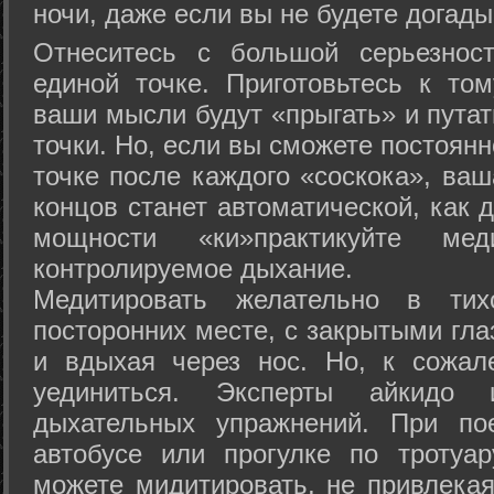
ночи, даже если вы не будете догады
Отнеситесь с большой серьезнос
единой точке. Приготовьтесь к том
ваши мысли будут «прыгать» и путат
точки. Но, если вы сможете постоян
точке после каждого «соскока», ваш
концов станет автоматической, как 
мощности «ки»практикуйте ме
контролируемое дыхание.
Медитировать желательно в тих
посторонних месте, с закрытыми гла
и вдыхая через нос. Но, к сожа
уединиться. Эксперты айкидо 
дыхательных упражнений. При по
автобусе или прогулке по тротуа
можете мидитировать, не привлека