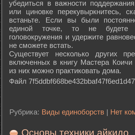
убедиться в важности поддержания
или циновке перекувыркнитесь, с
встаньте. Если вы были постоянн
единой точке, то не будете 
головокружения и удержите равнове
не сможете встать.
Существует несколько других пре
включенных в книгу Мастера Коичи 
из них можно практиковать дома.
Файл 7f5ddbf668be432bbaf47f6ed1d47
Рубрика:
Виды единоборств
|
Нет ко
Основы техники айкидо