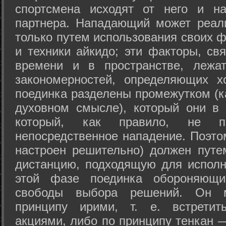
спортсмена исходят от него и на
партнера. Нападающий может реал
только путем использования своих 
и техники айкидо; эти факторы, св
времени и в пространстве, лежа
закономерностей, определяющих х
поединка разделены промежутком (ка
духовном смысле), который они в 
который, как правило, не по
непосредственное нападение. Поэто
настроен решительно) должен путе
дистанцию, подходящую для исполн
этой фазе поединка обороняющ
свободы выбора решений. Он м
принципу ирими, т. е. встретит
акциями, либо по принципу тенкан —