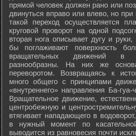
прямой человек должен рано или поз
двинуться вправо или влево, но пр
такой переход осуществляется пл
круговой проворот на одной подсог
вторая нога описывает дугу и руки,
бы поглаживают поверхность бол
вращательных движений в а
разнообразны. На них же осно
переворотом. Возвращаясь к ист
много общего с принципами движе
«внутреннего» направления Ба-гуа-
Вращательное движение, естественн
центробежную и центростремительн
втягивает нападающего в водоворот,
в нужный момент по касательной
выводится из равновесия почти иск