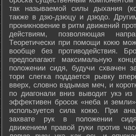
так называемой силы дыхания (ко
также в дзю-дзюцу и дзюдо. Други
проникновение в ритм движений прот
действиям, позволяющая напра
Теоретически при помощи кокю мож
вообще без противодействия. Бро
предполагают максимальную конц
положении сидя, будучи схвачен за
тори слегка поддается рывку впер
вверх, словно вздымая меч, и коро
по диагонали вниз выводит укэ из
эффективен бросок «неба и земли» (
используется сила кокю. При ан
захвате рук в положении сид
движением правой руки против час
левую руку укэ как ось и опуска