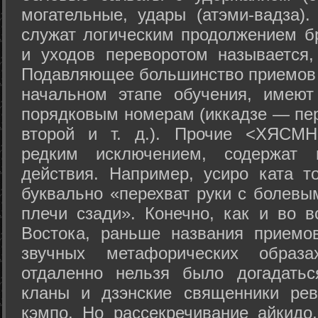
могательные, удары (атэми-вадза).
служат логическим продолжением бр
и уходов переворотом называется,
Подавляющее большинство приемов 
начальном этапе обучения, имеют
порядковым номерам (иккадзе — пер
второй и т. д.). Прочие <ХЯСМН
редким исключением, содержат 
действия. Например, усиро ката то
буквально «перехват руки с болевы
плечи сзади». Конечно, как и во в
Востока, раньше названия прием
звучных метафорических образ
отдаленно нельзя было догадатьс
кланы и дзэнские священники рев
кэмпо. Но рассекречивание айкидо,