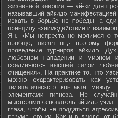
жизненной энергии — ай-ки для про
называвший айкидо манифестацией 
искать в борьбе не победы, а еди
принципу взаимодействия и взаимоо
Ян. «Мы непрестанно молимся о т
вообще, писал он,- поэтому фо
проведение турниров айкидо. Дух
любовном нападении и мирном ис
соединяются высшей силой любви
очищения». На практике то, что Уэ
можно охарактеризовать как уст
телепатического контакта между 
элементами гипноза. Не случай
мастерами основатель айкидо учил н
глаза, чтобы не поддаться агресси
разума, его ки. Как и в дзюдо, от 