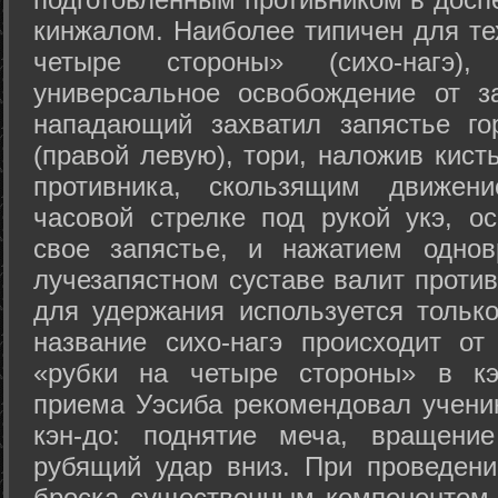
кинжалом. Наиболее типичен для те
четыре стороны» (сихо-нагэ)
универсальное освобождение от з
нападающий захватил запястье го
(правой левую), тори, наложив кист
противника, скользящим движени
часовой стрелке под рукой укэ, о
свое запястье, и нажатием одно
лучезапястном суставе валит против
для удержания используется только
название сихо-нагэ происходит от
«рубки на четыре стороны» в кэ
приема Уэсиба рекомендовал учен
кэн-до: поднятие меча, вращени
рубящий удар вниз. При проведен
броска существенным компонентом 