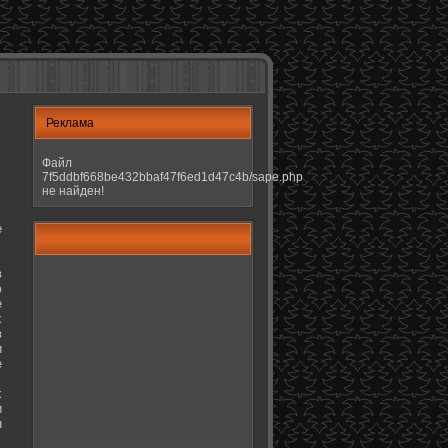
Реклама
Файл
7f5ddbf668be432bbaf47f6ed1d47c4b/sape.php
не найден!
е
в
ю
е
х
в
и
е
х
и
н