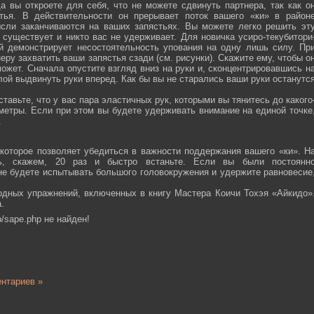
а вы откроете для себя, что не можете сдвинуть партнера, так как о
тья. В действительности он прерывает поток вашего «ки» в район
ысли заканчиваются на ваших запястьях. Вы можете легко решить эт
 существует и никто вас не удерживает. Для новичка усиро-текубитори
й демонстрирует несостоятельность упования на одну лишь силу. Пр
еру захватить ваши запястья сзади (см. рисунки). Скажите ему, чтобы о
ожет. Сначала опустите взгляд вниз на руки и, сконцентрировавшись н
ой выдвинуть руки вперед. Как бы вы не старались ваши руки останутс
тавьте, что у вас пара эластичных рук, которыми вы тянитесь до какого
ометры. Если при этом вы будете удерживать внимание на единой точке
.
которое позволяет убедиться в важности поддержания вашего «ки». Н
сь, скажем, 20 раз и быстро встаньте. Если вы были постоянн
 не будете испытывать большого головокружения и удержите равновесие
одных упражнений, включенных в книгу Мастера Коичи Тохэя «Айкидо»
.
/sape.php не найден!
нтариев »