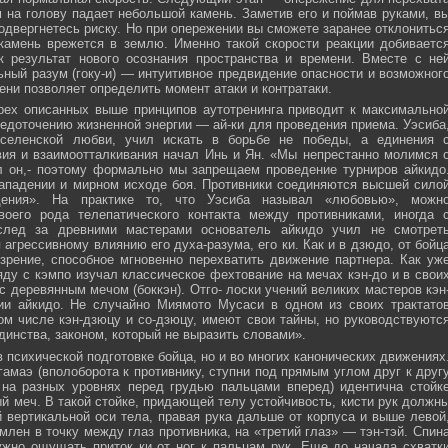
м на голову падает небольшой камень. Заметив его и поймав руками, в
подвергнетесь риску. Но при опережении вы сможете заранее отклонитьс
 камень врежется в землю. Именно такой скорости реакции добиваетс
к результат нового осознания пространства и времени. Вместе с не
ьный разум (гоку-и) — интуитивное предвидение опасности и возможног
ни позволяет определить момент атаки и контратаки.
рех описанных выше принципов аутотренинга приводит к максимально
едоточению жизненной энергии — ай-ки для проведения приема. Уэсиба
селенской любви, учил искать в борьбе не победы, а единения 
вия и взаимоотталкивания начал Инь и Ян. «Мы непрестанно молимся 
л он,- поэтому формально мы запрещаем проведение турниров айкидо
ападении и мирном исходе боя. Противники соединяются высшей сило
ния». На практике то, что Уэсиба называл «любовью», можн
своего рода телепатического контакта между противниками, иногда 
след за древними мастерами основатель айкидо учил не смотрет
 агрессивному влиянию его духа-разума, его ки. Как и в дзюдо, от бойц
зрение, способное мгновенно перехватить движение партнера. Как уж
яду с кэмпо изучал классическое фехтование на мечах кэн-до и в свои
с деревянным мечом (боккэн). Отго- лоски учений великих мастеров кэн
ии айкидо. Не случайно Миямото Мусаси в одном из своих трактато
том числе кэн-дзюцу и со-дзюцу, имеют свои тайны, но руководствуютс
инства, законом, который не выразить словами».
в психической подготовке бойца, но и во многих канонических движениях
амаэ (вполоборота к противнику, ступни под прямым углом друг к друг
 на разных уровнях перед грудью пальцами вперед) идентична стойк
меч. В такой стойке, придающей телу устойчивость, кисти рук должн
 вертикальной оси тела, правая рука дальше от корпуса и выше левой
млен в точку между глаз противника, на «третий глаз» — тэн-тэй. Спин
ужно ощущать приток ки от ног к пальцам рук. Еще до начала схватк