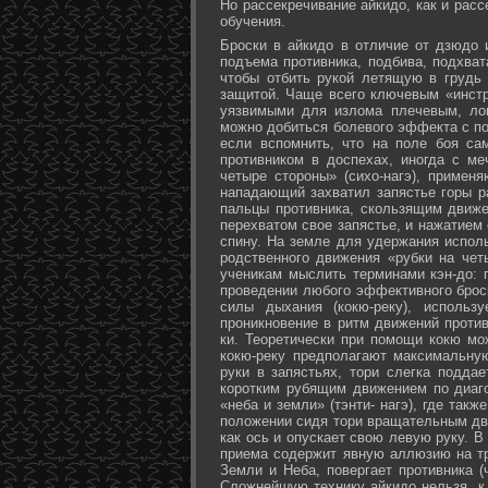
Но рассекречивание айкидо, как и рас
обучения.
Броски в айкидо в отличие от дзюдо 
подъема противника, подбива, подхват
чтобы отбить рукой летящую в грудь 
защитой. Чаще всего ключевым «инстр
уязвимыми для излома плечевым, лок
можно добиться болевого эффекта с п
если вспомнить, что на поле боя са
противником в доспехах, иногда с м
четыре стороны» (сихо-нагэ), примен
нападающий захватил запястье горы ра
пальцы противника, скользящим движе
перехватом свое запястье, и нажатием
спину. На земле для удержания исполь
родственного движения «рубки на чет
ученикам мыслить терминами кэн-до: 
проведении любого эффективного брос
силы дыхания (кокю-реку), исполь
проникновение в ритм движений против
ки. Теоретически при помощи кокю мо
кокю-реку предполагают максимальну
руки в запястьях, тори слегка подда
коротким рубящим движением по диаг
«неба и земли» (тэнти- нагэ), где так
положении сидя тори вращательным дви
как ось и опускает свою левую руку. В
приема содержит явную аллюзию на т
Земли и Неба, повергает противника (
Сложнейшую технику айкидо нельзя, к 