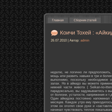
Главная
Сборник статей
Коичи Тохей : «Айки
26.07.2010 | Автор:
admin
неделю, не логично ли предположить,
мощь или развить навыки в три и более
выполнимо, поскольку необходимое о
залах. Но в айкидо вы можете примен
нижней части живота ( Seikan-­no-­it
парадоксально, вы задумываетесь о вы
от болезни, усталости, напряжения и т.д
Один айкидока постоянно напоминал 
месяцев. Каждое утро ему приходилось
этом он оголял свои руки и «заставля
начинал чувствовать теплое покалыван