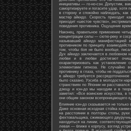
инициативы — го-но-сэн. Допустим, ва
самортизируете и погасите удар, хотя 
в сторону и спокойно наблюдать, как
мастер айкидо. Скорость приходит ка
приходит «шестое чувство», экстремал
поведения противника. Ощущение време
Наконец, правильное применение четы
концентрации силы — сютю-реку и соср
называвший айкидо манифестацией в
противником по принципу взаимодейст
том, чтобы боя не было вообще, писа
Дух айкидо заключается в любовном н
любви и в любви достигают очище
охарактеризовать как установление 
элементами гипноза. Не случайно в
противнику в глаза, чтобы не поддаться
в айкидо требуется рассредоточенное 
было сказано, Уэсиба в молодости нар
странствиях по Японии не расставался 
дзюцу и кэн-до мы находим и в теор
заметил: «Все воинские искусства, в 
они общим законом всепроницающего ед
Влияние кэн-до сказывается не только 
Даже основная исходная стойка ханми-г
на расстоянии в полторы стопы, руки
фехтовальщика, сжимающего двуручный 
находиться на линии, соответствующей
левая — ближе к корпусу, взгляд устре
и бедра прямые. В исходной стойке н