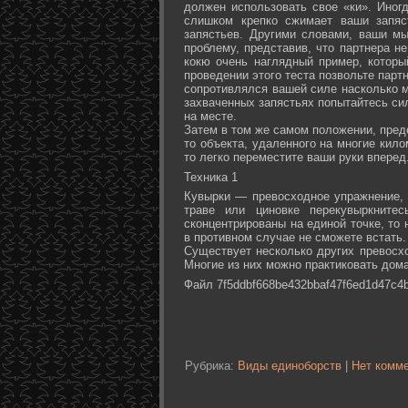
должен использовать свое «ки». Иногд
слишком крепко сжимает ваши запяс
запястьев. Другими словами, ваши м
проблему, представив, что партнера не
кокю очень наглядный пример, которы
проведении этого теста позвольте партн
сопротивлялся вашей силе насколько м
захваченных запястьях попытайтесь сил
на месте.
Затем в том же самом положении, предс
то объекта, удаленного на многие кил
то легко переместите ваши руки вперед
Техника 1
Кувырки — превосходное упражнение, 
траве или циновке перекувыркните
сконцентрированы на единой точке, то
в противном случае не сможете встать.
Существует несколько других превосх
Многие из них можно практиковать дома
Файл 7f5ddbf668be432bbaf47f6ed1d47c4b
Рубрика:
Виды единоборств
|
Нет комме