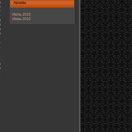
н
Архивы
е
у
Июль 2010
-
Июнь 2010
и
н
а
я
-
,
а
о
,
.