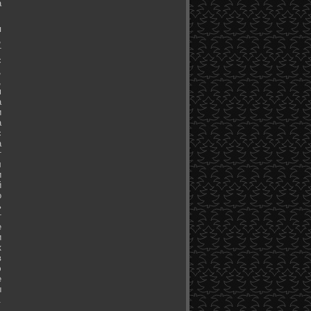
а
я
,
т
с
,
,
м
а
и
а
с
а
т
л
и
й
о
ь
т
е
и
к
в
э
е
ы
.
.