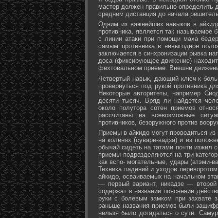
мастер должен правильно определить д
среднем дистанция до начала решитель
Одним из важнейших навыков в айкидо
противника, является так называемое б
с линии атаки при помощи маха бедер 
самым противника в невыгодное поло
заключается в синхронизации рывка на
доса (фиксирующее движение) находит 
фехтовальном приеме. Внешне движени
Четвертый навык, дающий ключ к больш
провернуться под рукой противника дл
Некоторые авторитеты, например Сио
десяти тысяч. Вряд ли найдется чел
около полутора сотен приемов относ
рассчитаны на всевозможные ситуа
противников, безоружного против воору
Приемы в айкидо могут проводиться из 
на коленях (сувари-вадза) и из положе
обычай сидеть на татами почти изжил с
приемы подразделяются на три категори
как вспо- могательные, удары (атэми-в
Техника падений и уходов переворотом
айкидо, осваиваемых на начальном эта
— первый вариант, никадзе — второй
содержат в названии пояснение действи
руки с болевым замком при захвате за
раньше названия приемов были зашифр
нельзя было догадаться о сути. Самур