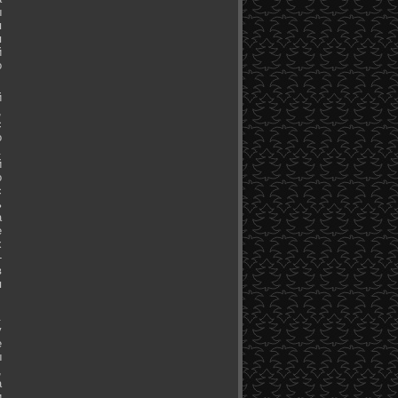
ы
я
я
й
о
й
,
с
о
.
й
о
с
ь
а
е
х
-
в
я
.
у
е
ы
,
а
и