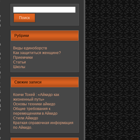
е
е
ы
,
Рубрики
а
Виды единоборств
.
Как защититься женщине?
а
Приемчики
з
Статьи
,
Школы
у
а
к
,
Свежие записи
ь
д
Коичи Тохей : «Айкидо как
.
жизненный путь»
и
Основы техники айкидо
ц
Общие требования к
е
перемещениям в Айкидо
Стили Айкидо
Краткая справочная информация
е
по Айкидо.
ы
е