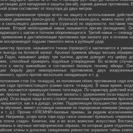
истанцию для нападения и защиты (ма-ай), оценив данные противника. 
ной атаки составляет от полутора до двух метров.
, ориентированном прежде всего на защиту и использование действи
азовое движение (кихон-доса) . Используя кихон-доса, можно легко уйт
и скользящего движения ноги (сури-аси) по окружности, поставив те
жение. Второй необходимый навык называется ири-ми (вхождение). О
падающего с шагом и толчком обороняющегося. Третий навык — сюмацу
применение в дестабилизации противника при захвате рук и основан н
е воспроизводит подъем тяжелого меча и рубящий удар.
инству бросков, называется тэнкан (проворот) и заключается в умени
я выхода на болевой захват. Арсенал приемов айкидо весьма обширен
да Годзо, называют цифру три тысячи, другие доводят эту цифру д
овек, способный проверить подобные утверждения. Во всяком случае
ятся к числу важнейших и составляют базовую технику айкидо. Он
ции: борьбу двух невооруженных противников, двух вооруженны
женного, одного против нескольких нападающих и т. д.
положения стоя (та- ти-вадза), из положения обоих противников сидя ил
ния сидя противостоящего (ханми ханта- ти-вадза). В наше время, когд
ебя, изучаются преимущественно тати-вадза. По характеру действий вс
и: броски (на- гэ-вадза), болевые захваты с удержанием (осаэ-вадза) и
адза). Осаэ-вадза чаще всего служат логическим продолжением бросков
 называется, как и в дзюдо, укэми. Подавляющее большинство приемо
пе обучения, имеют условные названия по порядковым номерам (иккадз
 и т. д.). Прочие <ХЯСМНЙ>базовые приемы, за редким исключением
я. Например, усиро ката тори кодэ гаэси означает буквально «перехва
 плечи сзади». Конечно, как и во всех воинских искусствах Востока
ованы в звучных метафорических образах, по которым даже отдаленн
айские кланы и дзэнские священники ревностно охраняли тайны кэмпо