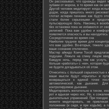
Он рассказывал, что однажды видел 
зубами от мороза, в то время как он ш
Другой человек медитирует когда испы
додзе, когда пришлось много рисковат
глотал аспирин пачками как будто эт
стали более серьезными и продол
пульсирующую боль. Наконец я возоб
без остановки пока не избавился от св
религией. Пока вам удобно и комфор
появляется опасность и вы находитесь
Сосредоточение во время сна
Наиболее трудное время для концентра
что вам удобно. Во-вторых, тяжело уд
ваше сознание отключено.
Мастер айкидо Коичи Тохэй предлага
подушки. Ляжьте на спину лицом вве
Каждую ночь, перед тем как уснуть,
больше «работать» с «ки», которая буд
не будете догадываться об этом.
Отнеситесь с большой серьезностью к к
ваши мысли будут «прыгать» и пута
возвращаться к единой точке посл
автоматической, как дыхание. Дл
контролируемое дыхание.
Медитировать желательно в тихом, изо
рот и вдыхая через нос. Но, к сожале
дыхательных упражнений. При поездке 
можете мидитировать, не привлека
положении (и сидя, и при ходьбе), а 
стороны в сторону. В обоих случаях 