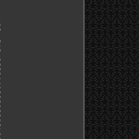
,
в
и
ы
с
я
.
о
а
ы
о
ь
ь
ю
о
о
я
в
я
о
в
а
т
е
а