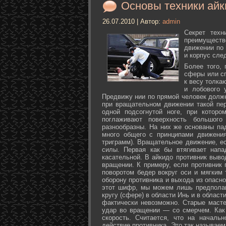
Основы техники айк
26.07.2010 | Автор:
admin
Секрет техн
преимуществ
движении по 
и корпус сле
Более того,
сферы или с
к весу толка
и лобового 
Предвижу нии по прямой человек долже
при вращательном движении такой пер
одной подсогнутой ноге, при которо
поглаживают поверхность большог
разнообразны. На них же основаны па
много общего с принципами движения
триграмм). Вращательное движение, е
силы. Первая как бы втягивает нап
касательной. В айкидо противник выво
вращении. К примеру, если противник 
поворотом бедер вокруг оси и мягким
оборону противника и выхода из опасно
этот шифр, мы можем лишь предполаг
кругу (сфере) в области Инь и в облас
фактически невозможно. Старые маст
удар во вращении — со смерчем. Как 
скорость. Считается, что на началь
действие противника. Это так называе