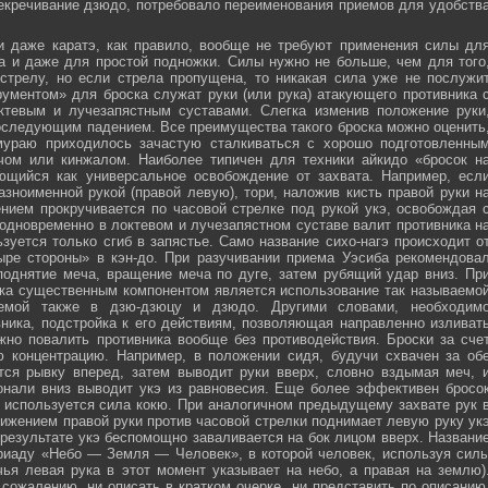
секречивание дзюдо, потребовало переименования приемов для удобств
и даже каратэ, как правило, вообще не требуют применения силы дл
а и даже для простой подножки. Силы нужно не больше, чем для того
стрелу, но если стрела пропущена, то никакая сила уже не послужи
ументом» для броска служат руки (или рука) атакующего противника 
тевым и лучезапястным суставами. Слегка изменив положение руки
оследующим падением. Все преимущества такого броска можно оценить
мураю приходилось зачастую сталкиваться с хорошо подготовленны
ечом или кинжалом. Наиболее типичен для техники айкидо «бросок н
яющийся как универсальное освобождение от захвата. Например, есл
зноименной рукой (правой левую), тори, наложив кисть правой руки н
нием прокручивается по часовой стрелке под рукой укэ, освобождая 
 одновременно в локтевом и лучезапястном суставе валит противника н
зуется только сгиб в запястье. Само название сихо-нагэ происходит о
ыре стороны» в кэн-до. При разучивании приема Уэсиба рекомендова
поднятие меча, вращение меча по дуге, затем рубящий удар вниз. Пр
ка существенным компонентом является использование так называемо
зуемой также в дзю-дзюцу и дзюдо. Другими словами, необходим
ника, подстройка к его действиям, позволяющая направленно изливат
жно повалить противника вообще без противодействия. Броски за сче
ю концентрацию. Например, в положении сидя, будучи схвачен за об
ется рывку вперед, затем выводит руки вверх, словно вздымая меч, 
онали вниз выводит укэ из равновесия. Еще более эффективен бросо
же используется сила кокю. При аналогичном предыдущему захвате рук 
жением правой руки против часовой стрелки поднимает левую руку ук
 результате укэ беспомощно заваливается на бок лицом вверх. Названи
риаду «Небо — Земля — Человек», в которой человек, используя сил
чья левая рука в этот момент указывает на небо, а правая на землю)
сожалению, ни описать в кратком очерке, ни представить по описанию