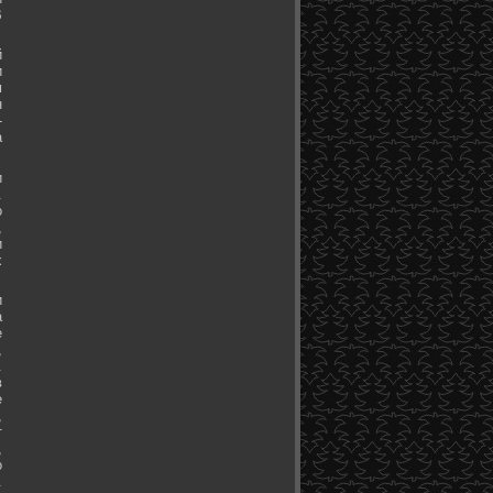
В
й
и
м
н
-
а
и
.
о
,
и
х
и
а
е
,
.
в
е
,
т
,
о
.