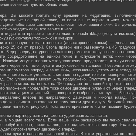
ения возникает чувство обновления.
ра. Вы можете тратить кучу времени на медитацию, выполнени
средоточение на единой точке, но если вы не верите в «ки», может
ю. Даже небольшое сомнение остановит поток вашего «ки». Вы должн
остью убедить себя, что верите в него.
 додзе для проверки потоков «ки»: menuchi ikkajo (менучи иккаджо)
­kokyu (усиро-текубитори-кокю) и кувырки.
ите основную стоку готовности (левосторонняя ханми) — левая ног
ерно 25 см от правой. Стопа правой ноги развернута на 45 градусов
от бедер вперед на уровень глаз и переместите левую ногу на полшаг
те сосредоточение на единой точке и испускайте поток «ки» чере
 Новички могут выполнять это упражнение, представляя, что луч света
одит через его тело, руки и испускается из пальцев. Позвольте этом
ого километров вперед и ваше «ки», несомненно, устремится вслед з
ожет помочь вам удержать внимание на единой точке и проверить пото
ад. Это упражнение может быть продолжено. Опустите руки к бедрам
м развернитесь на носках на 180 градусов по часовой стрелке. Тепер
того положения проделайте тоже самое движение руками от бедер впере
 повторять цикл движений — поворот и выброс ваших рук — без пауз
направлено вперед по направлению движения и никогда назад. Пр
р должны сидеть на коленях на полу лицом друг к другу. Больщой пале
евой ноги (см. рисунок). Пока вы не привыкните к этой позиции будет
вольте партнеру взять их, слегка удерживая за запястья.
ми, а мощью всего тела. Если ваше «ки» расширено вы легко свалит
опробуйте снова, представляя, что поднимаете за низ гору. Если в
 будет сопротивляться движению вперед.
а ваши руки в направлении вашей спины. В этом упражнении он такж