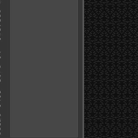
х
в
я
и
ь
и
с
о
у
о
з
.
е
ы
а
о
т
о
з
д
ы
м
з
.