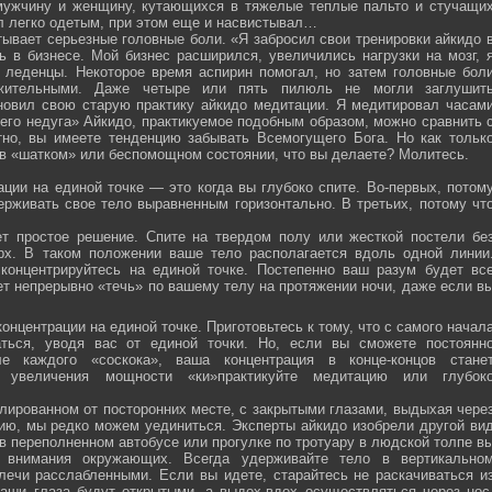
мужчину и женщину, кутающихся в тяжелые теплые пальто и стучащи
ел легко одетым, при этом еще и насвистывал…
тывает серьезные головные боли. «Я забросил свои тренировки айкидо 
ь в бизнесе. Мой бизнес расширился, увеличились нагрузки на мозг, 
о леденцы. Некоторое время аспирин помогал, но затем головные бол
жительными. Даже четыре или пять пилюль не могли заглушит
новил свою старую практику айкидо медитации. Я медитировал часам
оего недуга» Айкидо, практикуемое подобным образом, можно сравнить 
тно, вы имеете тенденцию забывать Всемогущего Бога. Но как тольк
 в «шатком» или беспомощном состоянии, что вы делаете? Молитесь.
ции на единой точке — это когда вы глубоко спите. Во-первых, потом
ерживать свое тело выравненным горизонтально. В третьих, потому чт
ет простое решение. Спите на твердом полу или жесткой постели бе
рх. В таком положении ваше тело располагается вдоль одной линии
 концентрируйтесь на единой точке. Постепенно ваш разум будет вс
ет непрерывно «течь» по вашему телу на протяжении ночи, даже если в
онцентрации на единой точке. Приготовьтесь к тому, что с самого начал
ться, уводя вас от единой точки. Но, если вы сможете постоянн
е каждого «соскока», ваша концентрация в конце-концов стане
я увеличения мощности «ки»практикуйте медитацию или глубок
лированном от посторонних месте, с закрытыми глазами, выдыхая чере
нию, мы редко можем уединиться. Эксперты айкидо изобрели другой ви
в переполненном автобусе или прогулке по тротуару в людской толпе в
я внимания окружающих. Всегда удерживайте тело в вертикально
плечи расслабленными. Если вы идете, старайтесь не раскачиваться и
ваши глаза будут открытыми, а выдох-вдох осуществляться через нос