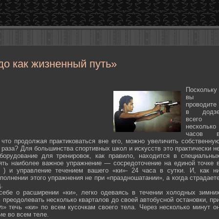
до как жизненный путь»
Поскольку
вы
проводите
в додз
всего
несколько
часов 
 что продолжая практиковаться вне его, можно увеличить собственну
 раза? Для большинства спортивных школ и искусств это практически н
борудование для тренировок, как правило, находится в специальны
ять наиболее важное упражнение — сосредоточение на единой точке 
ten ) и управление течением вашего «ки»- 24 часа в сутки. И, как н
полнении этого упражнения не при «праздношатании», а когда страдает
.
себе о расширении «ки», легко одеваясь в течении холодных зимни
 преодолевать несколько кварталов до своей автобусной остановки, пр
л» течь «ки» по всем кусочкам своего тела. Через несколько минут о
ие во всем теле.