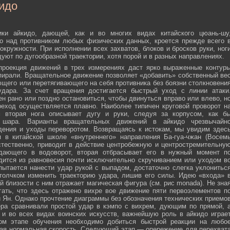
идо
ики айкидо, дающей, как и во многих видах китайского цюань-шу
о над противником любых физических данных, кроется прежде всего 
окружности. При исполнении всех захватов, блоков и бросков руки, ног
дуют по дугообразной траектории, хотя порой и в разных направлениях.
 проекция движений в трех измерениях даст ярко выраженные контур
пирали. Вращательное движение позволяет «добавить» собственный ве
ющего или перетягивающего на себя противника без боязни столкновени
удара. За счет вращения достигается быстрый уход с линии атаки
н рано или поздно остановиться, чтобы двинуться вправо или влево, н
еход осуществляется плавно. Наиболее типичен круговой проворот н
м вторая нога описывает дугу и руки, следуя за корпусом, как б
о шара. Варианты вращательных движений в айкидо чрезвычайн
дения и уходы переворотом. Возвращаясь к истокам, мы увидим здес
 в китайской школе «внутреннего» направления Ба-гуа-чжан (Восем
стественно, приводит в действие центробежную и центростремительну
адающего в водоворот, вторая отбрасывает его в нужный момент п
дится из равновесия почти исключительно скручиванием или уходом в
пытается нанести удар рукой с выпадом, достаточно слегка уклонитьс
 толчком изменить траекторию удара, лишив его силы. Идею «входа» 
й близости с ним отражает магическая фигура (см. рис monada). Не зна
ать, что здесь отражено вихре вое движение пяти первоэлементов п
ти Ян. Однако прочтение диаграммы без обозначения технических приемо
ера сравнивали простой удар в кэмпо с вихрем, дующим по прямой, 
и во всех видах воинских искусств, важнейшую роль в айкидо играе
ном этапе обучения необходимо добиться быстрой реакции на любо
мая нормальная скорость. Следующий этап — опережение для перехват