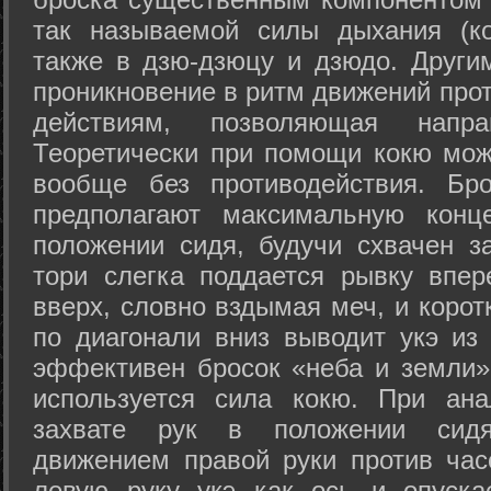
так называемой силы дыхания (ко
также в дзю-дзюцу и дзюдо. Други
проникновение в ритм движений прот
действиям, позволяющая напра
Теоретически при помощи кокю мож
вообще без противодействия. Бро
предполагают максимальную конц
положении сидя, будучи схвачен за
тори слегка поддается рывку впер
вверх, словно вздымая меч, и коро
по диагонали вниз выводит укэ из
эффективен бросок «неба и земли» (
используется сила кокю. При ан
захвате рук в положении сид
движением правой руки против час
левую руку укэ как ось и опуска