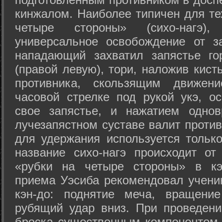
кинжалом. Наиболее типичен для те
четыре стороны» (сихо-нагэ)
универсальное освобождение от з
нападающий захватил запястье го
(правой левую), тори, наложив кист
противника, скользящим движени
часовой стрелке под рукой укэ, о
свое запястье, и нажатием одно
лучезапястном суставе валит против
для удержания используется только
название сихо-нагэ происходит от
«рубки на четыре стороны» в кэ
приема Уэсиба рекомендовал учен
кэн-до: поднятие меча, вращени
рубящий удар вниз. При проведен
броска существенным компонентом 