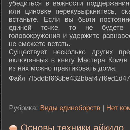
убедиться в важности поддержания
или циновке перекувыркнитесь, с
встаньте. Если вы были постоянн
единой точке, то не будете 
головокружения и удержите равнове
не сможете встать.
Существует несколько других пре
включенных в книгу Мастера Коичи 
из них можно практиковать дома.
Файл 7f5ddbf668be432bbaf47f6ed1d47
Рубрика:
Виды единоборств
|
Нет ко
Основы техники айкидо