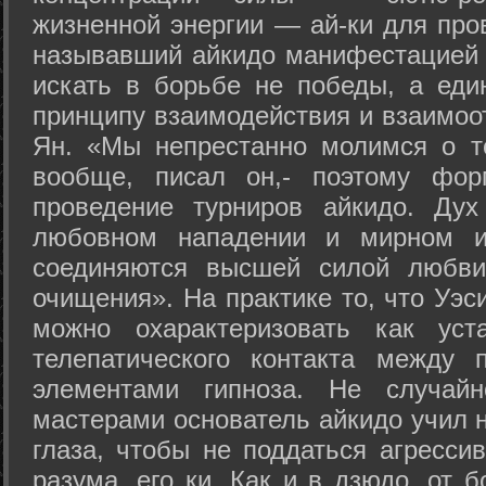
жизненной энергии — ай-ки для про
называвший айкидо манифестацией 
искать в борьбе не победы, а еди
принципу взаимодействия и взаимоо
Ян. «Мы непрестанно молимся о т
вообще, писал он,- поэтому фо
проведение турниров айкидо. Дух
любовном нападении и мирном ис
соединяются высшей силой любви
очищения». На практике то, что Уэ
можно охарактеризовать как уст
телепатического контакта между 
элементами гипноза. Не случай
мастерами основатель айкидо учил н
глаза, чтобы не поддаться агресси
разума, его ки. Как и в дзюдо, от 