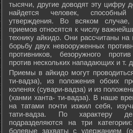
тысячи, другие доводят эту цифру д
найдется человек, способный
утверждения. Во всяком случае,
приемов относятся к числу важнейш
технику айкидо. Они рассчитаны на
борьбу двух невооруженных противн
противников, безоружного против
против нескольких нападающих и т. д
Приемы в айкидо могут проводиться
ти-вадза), из положения обоих п
коленях (сувари-вадза) и из положе
(ханми ханта- ти-вадза). В наше вр
на татами почти изжил себя, изу
тати-вадза. По характеру д
подразделяются на три категории: 
болевые захваты с удержанием (ос