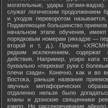
могательные, удары (атэми-вадза).
служат логическим продолжением бр
и уходов переворотом называется,
Подавляющее большинство приемов 
начальном этапе обучения, имеют
порядковым номерам (иккадзе — пер
второй и т. д.). Прочие <ХЯСМН
редким исключением, содержат 
действия. Например, усиро ката то
буквально «перехват руки с болевы
плечи сзади». Конечно, как и во в
Востока, раньше названия прием
звучных метафорических образ
отдаленно нельзя было догадатьс
кланы и дзэнские священники рев
кэмпо. Но рассекречивание айкидо,