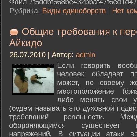
Файл 7f5ddbf668be432bbaf47f6ed1d47
Рубрика:
Виды единоборств
|
Нет ко
Общие требования к пе
Айкидо
26.07.2010 | Автор:
admin
Если говорить вооб
человек обладает п
может, по своему ж
местоположение (физ
либо менять свои у
(будем называть это духовной подв
требований реальности. М
обороняющимся существует п
напряжений. В ситуации атаки в