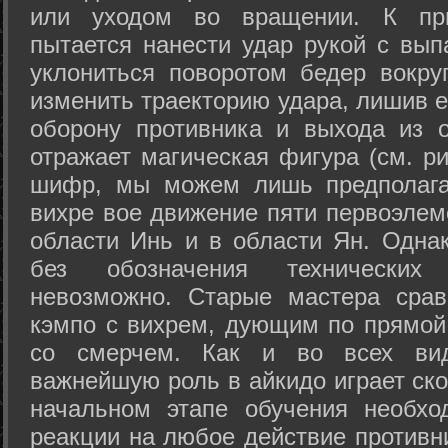
или уходом во вращении. К при
пытается нанести удар рукой с вып
уклониться поворотом бедер вокру
изменить траекторию удара, лишив е
оборону противника и выхода из 
отражает магическая фигура (см. ри
шифр, мы можем лишь предполагат
вихре вое движение пяти первоэлеме
области Инь и в области Ян. Одна
без обозначения технических
невозможно. Старые мастера срав
кэмпо с вихрем, дующим по прямой
со смерчем. Как и во всех вида
важнейшую роль в айкидо играет ско
начальном этапе обучения необхо
реакции на любое действие противн