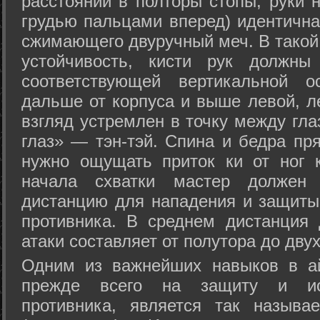
расстоянии в полторы стопы, руки 
грудью пальцами вперед) идентична
сжимающего двуручный меч. В такой
устойчивость, кисти рук должны
соответствующей вертикальной о
дальше от корпуса и выше левой, л
взгляд устремлен в точку между гла
глаз» — тэн-тэй. Спина и бедра пр
нужно ощущать приток ки от ног 
начала схватки мастер должен 
дистанцию для нападения и защиты 
противника. В среднем дистанция
атаки составляет от полутора до дву
Одним из важнейших навыков в ай
прежде всего на защиту и исп
противника, является так называ