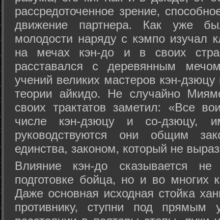
рассредоточенное зрение, способно
движение партнера. Как уже бы
молодости наряду с кэмпо изучал к
на мечах кэн-до и в своих стра
расставался с деревянным мечом 
учений великих мастеров кэн-дзюцу 
теории айкидо. Не случайно Миям
своих трактатов заметил: «Все вои
числе кэн-дзюцу и со-дзюцу, 
руководствуются они общим зак
единства, законом, который не выра
Влияние кэн-до сказывается не 
подготовке бойца, но и во многих 
Даже основная исходная стойка хан
противнику, ступни под прямым 