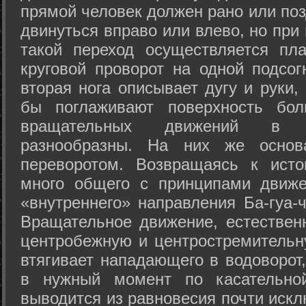
прямой человек должен рано или поз
двинуться вправо или влево, но пр
такой переход осуществляется пл
круговой проворот на одной подсог
вторая нога описывает дугу и руки,
бы поглаживают поверхность бол
вращательных движений в а
разнообразны. На них же осно
переворотом. Возвращаясь к ист
много общего с принципами движе
«внутреннего» направления Ба-гуа-
Вращательное движение, естественн
центробежную и центростремительн
втягивает нападающего в водоворот,
в нужный момент по касательной
выводится из равновесия почти иск