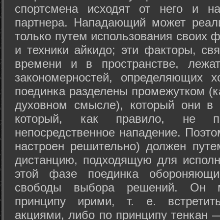
спортсмена исходят от него и на
партнера. Нападающий может реал
только путем использования своих 
и техники айкидо; эти факторы, св
времени и в пространстве, лежа
закономерностей, определяющих х
поединка разделены промежутком (ка
духовном смысле), который они в 
который, как правило, не по
непосредственное нападение. Поэто
настроен решительно) должен путе
дистанцию, подходящую для исполн
этой фазе поединка обороняющ
свободы выбора решений. Он м
принципу ирими, т. е. встретит
акциями, либо по принципу тенкан —