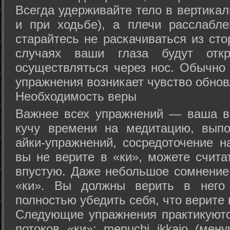
Всегда удерживайте тело в вертикал
и при ходьбе), а плечи расслабл
старайтесь не раскачиваться из сто
случаях ваши глаза будут отк
осуществляться через нос. Обычно 
упражнения возникает чувство обнов
Необходимость веры
Важнее всех упражнений — ваша в
кучу времени на медитацию, выпо
айки-упражнений, сосредоточение н
вы не верите в «ки», можете счита
впустую. Даже небольшое сомнение 
«ки». Вы должны верить в нег
полностью убедить себя, что верите 
Следующие упражнения практикуютс
потоков «ки»: menuchi ikkajo (мену