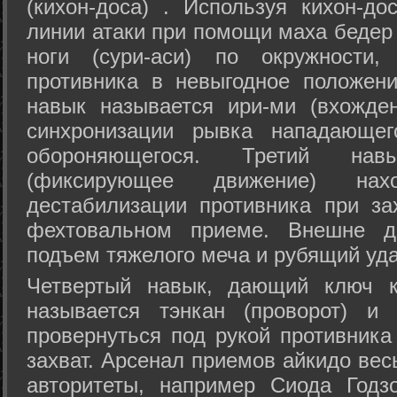
(кихон-доса) . Используя кихон-до
линии атаки при помощи маха бедер
ноги (сури-аси) по окружности
противника в невыгодное положен
навык называется ири-ми (вхожде
синхронизации рывка нападающе
обороняющегося. Третий на
(фиксирующее движение) на
дестабилизации противника при за
фехтовальном приеме. Внешне дв
подъем тяжелого меча и рубящий уда
Четвертый навык, дающий ключ к
называется тэнкан (проворот) и
провернуться под рукой противника
захват. Арсенал приемов айкидо ве
авторитеты, например Сиода Годз