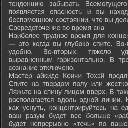
тенденцию забывать Всемогущего
появляется опасность и вы нахо
беспомощном состоянии, что вы дел
Сосредоточение во время сна
Наиболее трудное время для концен
— это когда вы глубоко спите. Во-
удобно. Во-вторых, тяжело у
выравненным горизонтально. В тр
сознание отключено.
Мастер айкидо Коичи Тохэй предл
Спите на твердом полу или жестко
Ляжьте на спину лицом вверх. В та
располагается вдоль одной линии. 
как уснуть, концентрируйтесь на е
ваш разум будет все больше «раб
будет непрерывно «течь» по ваше