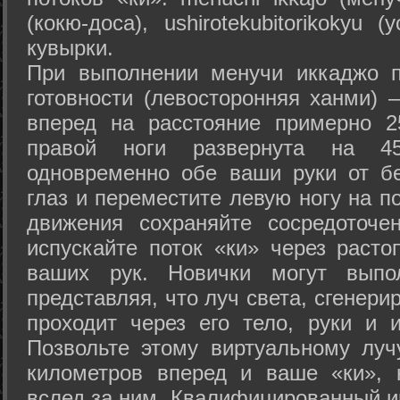
(кокю-доса), ushiro­tekubitori­kokyu 
кувырки.
При выполнении менучи иккаджо п
готовности (левосторонняя ханми) 
вперед на расстояние примерно 2
правой ноги развернута на 45
одновременно обе ваши руки от б
глаз и переместите левую ногу на п
движения сохраняйте сосредоточе
испускайте поток «ки» через раст
ваших рук. Новички могут выпол
представляя, что луч света, сгенери
проходит через его тело, руки и и
Позвольте этому виртуальному луч
километров вперед и ваше «ки», 
вслед за ним. Квалифицированный и