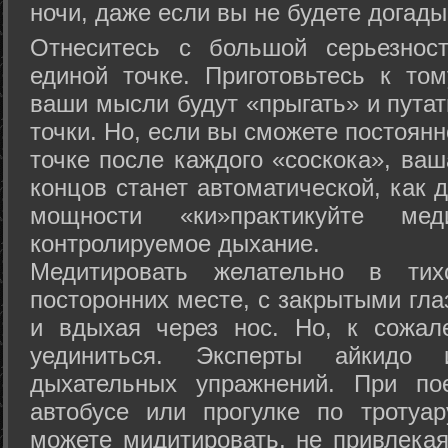
ночи, даже если вы не будете догады
Отнеситесь с большой серьезнос
единой точке. Приготовьтесь к том
ваши мысли будут «прыгать» и путат
точки. Но, если вы сможете постоян
точке после каждого «соскока», ваш
концов станет автоматической, как 
мощности «ки»практикуйте ме
контролируемое дыхание.
Медитировать желательно в тих
посторонних месте, с закрытыми гла
и вдыхая через нос. Но, к сожа
уединиться. Эксперты айкидо 
дыхательных упражнений. При по
автобусе или прогулке по тротуа
можете мидитировать, не привлека