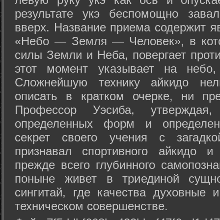
результате укэ беспомощно зава
вверх. Название приема содержит я
«Небо — Земля — Человек», в кото
силы Земли и Неба, повергает проти
этот момент указывает на небо,
Сложнейшую технику айкидо нел
описать в кратком очерке, ни пр
Профессор Уэсиба, утверждая
определенных форм и определенн
секрет своего учения с загадк
признавал спортивного айкидо и
прежде всего глубинного самопозна
поныне живет в триединой сущно
сингитай, где качества духовные 
техническом совершенстве.