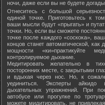
ночи, даже если вы не будете догады
Отнеситесь с большой серьезнос
единой точке. Приготовьтесь к том
ваши мысли будут «прыгать» и путат
точки. Но, если вы сможете постоян
точке после каждого «соскока», ваш
концов станет автоматической, как 
мощности «ки»практикуйте ме
контролируемое дыхание.
Медитировать желательно в тих
посторонних месте, с закрытыми гла
и вдыхая через нос. Но, к сожа
уединиться. Эксперты айкидо 
дыхательных упражнений. При по
автобусе или прогулке по тротуа
можете мидитировать, не привлека