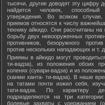
тысячи, другие доводят эту цифру д
найдется человек, способный
утверждения. Во всяком случае,
приемов относятся к числу важнейш
технику айкидо. Они рассчитаны на
борьбу двух невооруженных противн
противников, безоружного против
против нескольких нападающих и т. д
Приемы в айкидо могут проводиться
ти-вадза), из положения обоих п
коленях (сувари-вадза) и из положе
(ханми ханта- ти-вадза). В наше вр
на татами почти изжил себя, изу
тати-вадза. По характеру д
подразделяются на три категории: 
болевые захваты с удержанием (ос