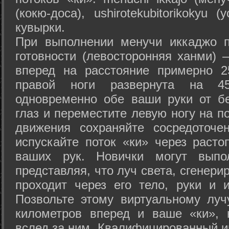
(кокю-доса), ushiro­tekubitori­kokyu 
кувырки.
При выполнении менучи иккаджо п
готовности (левосторонняя ханми) 
вперед на расстояние примерно 2
правой ноги развернута на 45
одновременно обе ваши руки от б
глаз и переместите левую ногу на п
движения сохраняйте сосредоточе
испускайте поток «ки» через раст
ваших рук. Новички могут выпол
представляя, что луч света, сгенери
проходит через его тело, руки и и
Позвольте этому виртуальному луч
километров вперед и ваше «ки», 
вслед за ним. Квалифицированный и