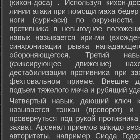
(кихон-доса) . Используя кихон-до
линии атаки при помощи маха бедер
ноги (сури-аси) по окружности
противника в невыгодное положен
навык называется ири-ми (вхожде
синхронизации рывка нападающе
обороняющегося. Третий на
(фиксирующее движение) на
дестабилизации противника при за
фехтовальном приеме. Внешне дв
подъем тяжелого меча и рубящий уда
Четвертый навык, дающий ключ к
называется тэнкан (проворот) и
провернуться под рукой противника
захват. Арсенал приемов айкидо ве
авторитеты, например Сиода Годз