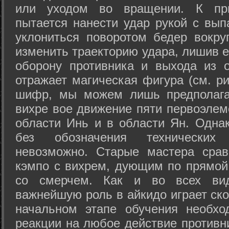
или уходом во вращении. К при
пытается нанести удар рукой с вып
уклониться поворотом бедер вокру
изменить траекторию удара, лишив е
оборону противника и выхода из 
отражает магическая фигура (см. ри
шифр, мы можем лишь предполагат
вихре вое движение пяти первоэлеме
области Инь и в области Ян. Одна
без обозначения технических
невозможно. Старые мастера срав
кэмпо с вихрем, дующим по прямой
со смерчем. Как и во всех вида
важнейшую роль в айкидо играет ско
начальном этапе обучения необхо
реакции на любое действие противн