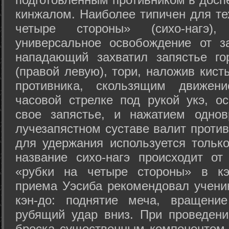
кинжалом. Наиболее типичен для те
четыре стороны» (сихо-нагэ)
универсальное освобождение от з
нападающий захватил запястье го
(правой левую), тори, наложив кист
противника, скользящим движени
часовой стрелке под рукой укэ, о
свое запястье, и нажатием одно
лучезапястном суставе валит против
для удержания используется только
название сихо-нагэ происходит от
«рубки на четыре стороны» в кэ
приема Уэсиба рекомендовал учен
кэн-до: поднятие меча, вращени
рубящий удар вниз. При проведен
броска существенным компонентом 