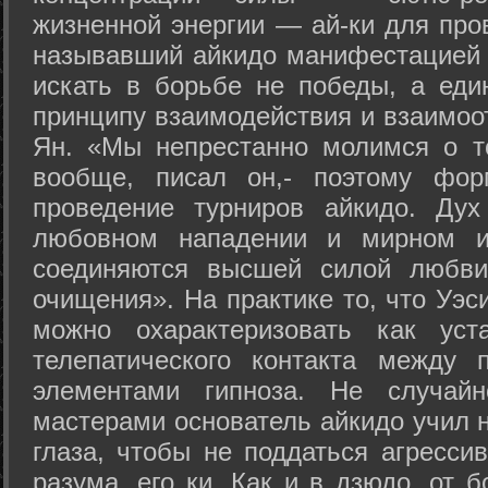
жизненной энергии — ай-ки для про
называвший айкидо манифестацией 
искать в борьбе не победы, а еди
принципу взаимодействия и взаимоо
Ян. «Мы непрестанно молимся о т
вообще, писал он,- поэтому фо
проведение турниров айкидо. Дух
любовном нападении и мирном ис
соединяются высшей силой любви
очищения». На практике то, что Уэ
можно охарактеризовать как уст
телепатического контакта между 
элементами гипноза. Не случай
мастерами основатель айкидо учил н
глаза, чтобы не поддаться агресси
разума, его ки. Как и в дзюдо, от 