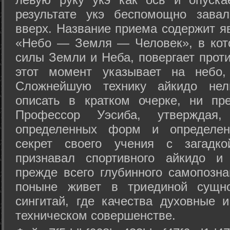
результате укэ беспомощно зава
вверх. Название приема содержит я
«Небо — Земля — Человек», в кото
силы Земли и Неба, повергает проти
этот момент указывает на небо,
Сложнейшую технику айкидо нел
описать в кратком очерке, ни пр
Профессор Уэсиба, утверждая
определенных форм и определенн
секрет своего учения с загадк
признавал спортивного айкидо и
прежде всего глубинного самопозна
поныне живет в триединой сущно
сингитай, где качества духовные 
техническом совершенстве.