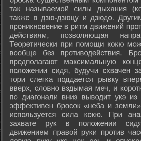
так называемой силы дыхания (ко
также в дзю-дзюцу и дзюдо. Други
проникновение в ритм движений прот
действиям, позволяющая напра
Теоретически при помощи кокю мож
вообще без противодействия. Бро
предполагают максимальную конц
положении сидя, будучи схвачен за
тори слегка поддается рывку впер
вверх, словно вздымая меч, и коро
по диагонали вниз выводит укэ из
эффективен бросок «неба и земли» (
используется сила кокю. При ан
захвате рук в положении сид
движением правой руки против час
левую руку укэ как ось и опуска