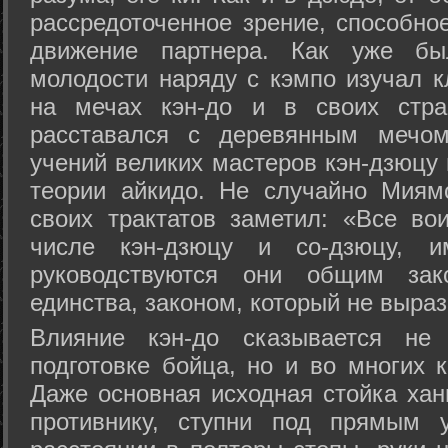
рассредоточенное зрение, способно
движение партнера. Как уже бы
молодости наряду с кэмпо изучал к
на мечах кэн-до и в своих стра
расставался с деревянным мечом 
учений великих мастеров кэн-дзюцу 
теории айкидо. Не случайно Миям
своих трактатов заметил: «Все вои
числе кэн-дзюцу и со-дзюцу, 
руководствуются они общим зак
единства, законом, который не выра
Влияние кэн-до сказывается не 
подготовке бойца, но и во многих 
Даже основная исходная стойка хан
противнику, ступни под прямым 