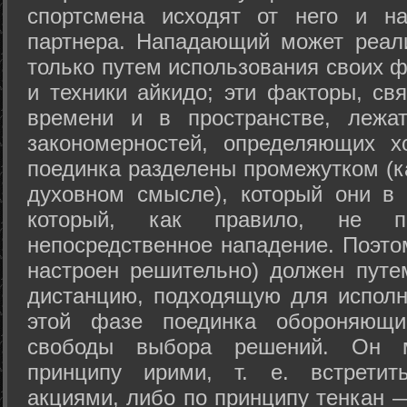
спортсмена исходят от него и на
партнера. Нападающий может реал
только путем использования своих 
и техники айкидо; эти факторы, св
времени и в пространстве, лежа
закономерностей, определяющих х
поединка разделены промежутком (ка
духовном смысле), который они в 
который, как правило, не по
непосредственное нападение. Поэто
настроен решительно) должен путе
дистанцию, подходящую для исполн
этой фазе поединка обороняющ
свободы выбора решений. Он м
принципу ирими, т. е. встретит
акциями, либо по принципу тенкан —