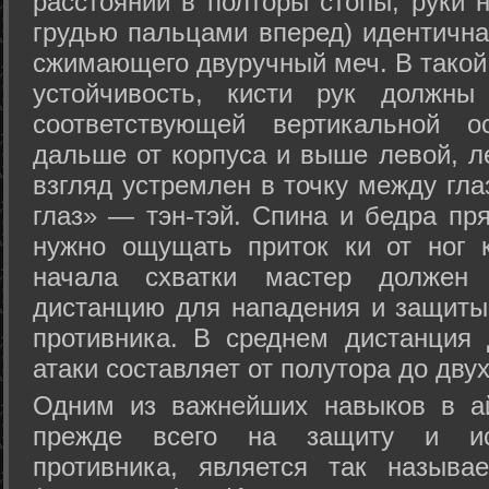
расстоянии в полторы стопы, руки 
грудью пальцами вперед) идентична
сжимающего двуручный меч. В такой
устойчивость, кисти рук должны
соответствующей вертикальной о
дальше от корпуса и выше левой, л
взгляд устремлен в точку между гла
глаз» — тэн-тэй. Спина и бедра пр
нужно ощущать приток ки от ног 
начала схватки мастер должен 
дистанцию для нападения и защиты 
противника. В среднем дистанция
атаки составляет от полутора до дву
Одним из важнейших навыков в ай
прежде всего на защиту и исп
противника, является так называ