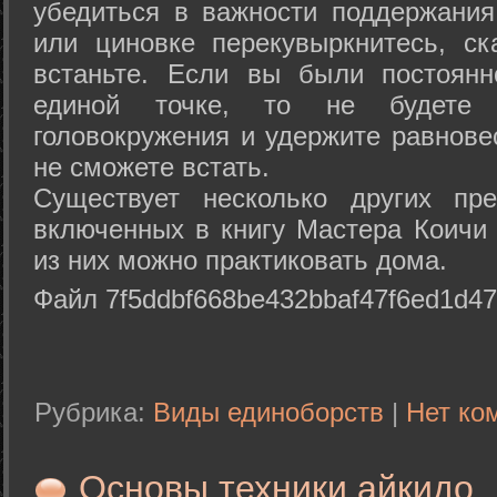
убедиться в важности поддержания
или циновке перекувыркнитесь, с
встаньте. Если вы были постоянн
единой точке, то не будете 
головокружения и удержите равнове
не сможете встать.
Существует несколько других пре
включенных в книгу Мастера Коичи 
из них можно практиковать дома.
Файл 7f5ddbf668be432bbaf47f6ed1d47
Рубрика:
Виды единоборств
|
Нет ко
Основы техники айкидо