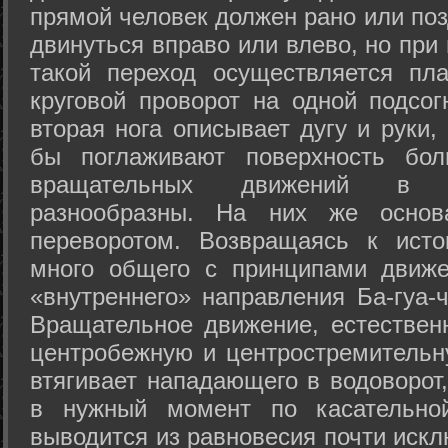
прямой человек должен рано или поз
двинуться вправо или влево, но пр
такой переход осуществляется пл
круговой проворот на одной подсог
вторая нога описывает дугу и руки,
бы поглаживают поверхность бол
вращательных движений в а
разнообразны. На них же осно
переворотом. Возвращаясь к ист
много общего с принципами движе
«внутреннего» направления Ба-гуа-
Вращательное движение, естественн
центробежную и центростремительн
втягивает нападающего в водоворот,
в нужный момент по касательной
выводится из равновесия почти иск