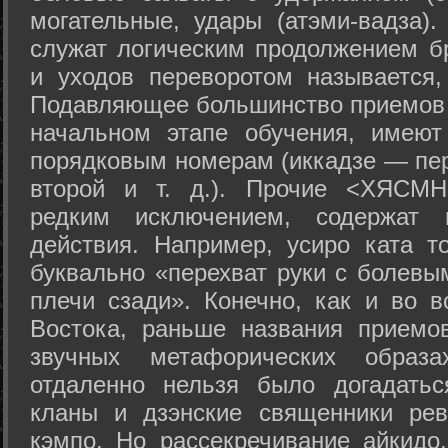
могательные, удары (атэми-вадза).
служат логическим продолжением бр
и уходов переворотом называется,
Подавляющее большинство приемов 
начальном этапе обучения, имеют
порядковым номерам (иккадзе — пер
второй и т. д.). Прочие <ХЯСМН
редким исключением, содержат 
действия. Например, усиро ката то
буквально «перехват руки с болевы
плечи сзади». Конечно, как и во в
Востока, раньше названия прием
звучных метафорических образ
отдаленно нельзя было догадатьс
кланы и дзэнские священники рев
кэмпо. Но рассекречивание айкидо,