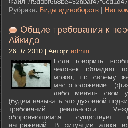
Файл 7f5ddbf668be432bbaf47f6ed1d47
Рубрика:
Виды единоборств
|
Нет ко
Общие требования к пе
Айкидо
26.07.2010 | Автор:
admin
Если говорить вооб
человек обладает п
может, по своему ж
местоположение (физ
либо менять свои у
(будем называть это духовной подв
требований реальности. М
обороняющимся существует п
напряжений. В ситуации атаки в