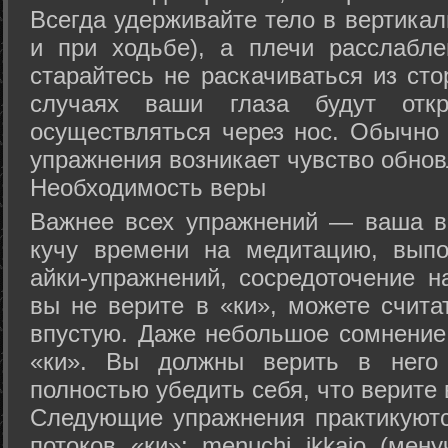
Всегда удерживайте тело в вертикал
и при ходьбе), а плечи расслабл
старайтесь не раскачиваться из сто
случаях ваши глаза будут отк
осуществляться через нос. Обычно 
упражнения возникает чувство обнов
Необходимость веры
Важнее всех упражнений — ваша в
кучу времени на медитацию, выпо
айки-упражнений, сосредоточение н
вы не верите в «ки», можете счита
впустую. Даже небольшое сомнение 
«ки». Вы должны верить в нег
полностью убедить себя, что верите 
Следующие упражнения практикуютс
потоков «ки»: menuchi ikkajo (мену