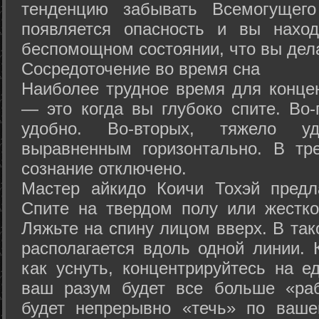
тенденцию забывать Всемогущего
появляется опасность и вы нахо
беспомощном состоянии, что вы дел
Сосредоточение во время сна
Наиболее трудное время для концен
— это когда вы глубоко спите. Во-
удобно. Во-вторых, тяжело у
выравненным горизонтально. В тр
сознание отключено.
Мастер айкидо Коичи Тохэй предл
Спите на твердом полу или жестко
Ляжьте на спину лицом вверх. В та
располагается вдоль одной линии. 
как уснуть, концентрируйтесь на е
ваш разум будет все больше «раб
будет непрерывно «течь» по ваше