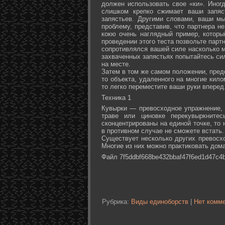
должен использовать свое «ки». Иногд
слишком крепко сжимает ваши запяс
запястьев. Другими словами, ваши м
проблему, представив, что партнера не
кокю очень наглядный пример, которы
проведении этого теста позвольте партн
сопротивлялся вашей силе насколько м
захваченных запястьях попытайтесь сил
на месте.
Затем в том же самом положении, предс
то объекта, удаленного на многие кил
то легко переместите ваши руки вперед
Техника 1
Кувырки — превосходное упражнение, 
траве или циновке перекувыркните
сконцентрированы на единой точке, то
в противном случае не сможете встать.
Существует несколько других превосх
Многие из них можно практиковать дома
Файл 7f5ddbf668be432bbaf47f6ed1d47c4b
Рубрика:
Виды единоборств
|
Нет комме