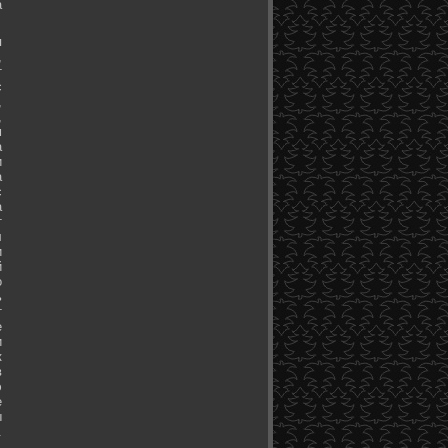
а
я
,
т
с
,
,
м
а
и
а
с
а
т
л
и
й
о
ь
т
е
и
к
в
э
е
ы
.
.