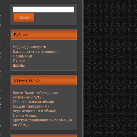
е
е
ы
,
Рубрики
а
Виды единоборств
.
Как защититься женщине?
а
Приемчики
з
Статьи
,
Школы
у
а
к
,
Свежие записи
ь
д
Коичи Тохей : «Айкидо как
.
жизненный путь»
и
Основы техники айкидо
ц
Общие требования к
е
перемещениям в Айкидо
Стили Айкидо
Краткая справочная информация
е
по Айкидо.
ы
е