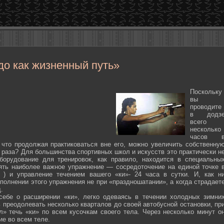
до как жизненный путь»
Поскольку
вы
проводите
в додз
всего
несколько
часов 
 что продолжая практиковаться вне его, можно увеличить собственну
 раза? Для большинства спортивных школ и искусств это практически н
борудование для тренировок, как правило, находится в специальны
ять наиболее важное упражнение — сосредоточение на единой точке 
ten ) и управление течением вашего «ки»- 24 часа в сутки. И, как н
полнении этого упражнения не при «праздношатании», а когда страдает
.
себе о расширении «ки», легко одеваясь в течении холодных зимни
 преодолевать несколько кварталов до своей автобусной остановки, пр
л» течь «ки» по всем кусочкам своего тела. Через несколько минут о
ие во всем теле.