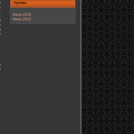
н
Архивы
е
у
Июль 2010
-
Июнь 2010
и
н
а
я
-
,
а
о
,
.