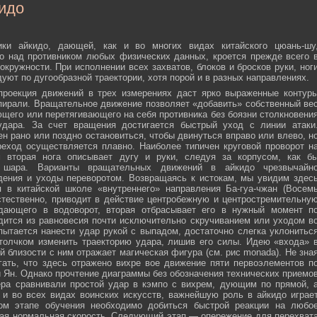
идо
ики айкидо, дающей, как и во многих видах китайского цюань-шу
о над противником любых физических данных, кроется прежде всего 
окружности. При исполнении всех захватов, блоков и бросков руки, ног
дуют по дугообразной траектории, хотя порой и в разных направлениях.
 проекция движений в трех измерениях даст ярко выраженные контур
пирали. Вращательное движение позволяет «добавить» собственный ве
ющего или перетягивающего на себя противника без боязни столкновени
удара. За счет вращения достигается быстрый уход с линии атаки
н рано или поздно остановиться, чтобы двинуться вправо или влево, н
еход осуществляется плавно. Наиболее типичен круговой проворот н
м вторая нога описывает дугу и руки, следуя за корпусом, как б
о шара. Варианты вращательных движений в айкидо чрезвычайн
дения и уходы переворотом. Возвращаясь к истокам, мы увидим здес
 в китайской школе «внутреннего» направления Ба-гуа-чжан (Восем
стественно, приводит в действие центробежную и центростремительну
адающего в водоворот, вторая отбрасывает его в нужный момент п
дится из равновесия почти исключительно скручиванием или уходом в
пытается нанести удар рукой с выпадом, достаточно слегка уклонитьс
 толчком изменить траекторию удара, лишив его силы. Идею «входа» 
й близости с ним отражает магическая фигура (см. рис monada). Не зна
ать, что здесь отражено вихре вое движение пяти первоэлементов п
ти Ян. Однако прочтение диаграммы без обозначения технических приемо
ера сравнивали простой удар в кэмпо с вихрем, дующим по прямой, 
и во всех видах воинских искусств, важнейшую роль в айкидо играе
ном этапе обучения необходимо добиться быстрой реакции на любо
мая нормальная скорость. Следующий этап — опережение для перехват