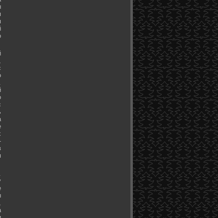
ы
я
я
й
о
й
,
с
о
.
й
о
с
ь
а
е
х
-
в
я
.
у
е
ы
,
а
и