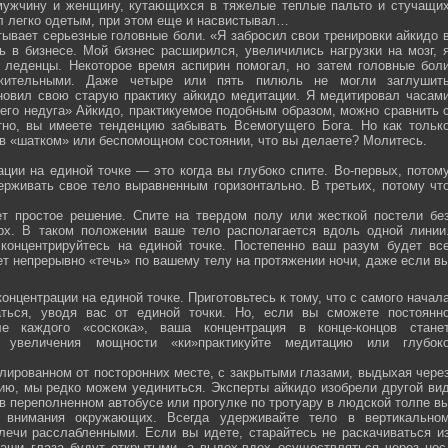
мужчину и женщину, кутающихся в тяжелые теплые пальто и стучащи
ел легко одетым, при этом еще и насвистывал…
тывает серьезные головные боли. «Я забросил свои тренировки айкидо 
ь в бизнесе. Мой бизнес расширился, увеличились нагрузки на мозг, 
о леденцы. Некоторое время аспирин помогал, но затем головные бол
жительными. Даже четыре или пять пилюль не могли заглушит
новил свою старую практику айкидо медитации. Я медитировал часам
оего недуга» Айкидо, практикуемое подобным образом, можно сравнить 
тно, вы имеете тенденцию забывать Всемогущего Бога. Но как тольк
 в «шатком» или беспомощном состоянии, что вы делаете? Молитесь.
ции на единой точке — это когда вы глубоко спите. Во-первых, потом
ерживать свое тело выравненным горизонтально. В третьих, потому чт
ет простое решение. Спите на твердом полу или жесткой постели бе
рх. В таком положении ваше тело располагается вдоль одной линии
 концентрируйтесь на единой точке. Постепенно ваш разум будет вс
ет непрерывно «течь» по вашему телу на протяжении ночи, даже если в
онцентрации на единой точке. Приготовьтесь к тому, что с самого начал
ться, уводя вас от единой точки. Но, если вы сможете постоянн
е каждого «соскока», ваша концентрация в конце-концов стане
я увеличения мощности «ки»практикуйте медитацию или глубок
лированном от посторонних месте, с закрытыми глазами, выдыхая чере
нию, мы редко можем уединиться. Эксперты айкидо изобрели другой ви
в переполненном автобусе или прогулке по тротуару в людской толпе в
я внимания окружающих. Всегда удерживайте тело в вертикально
плечи расслабленными. Если вы идете, старайтесь не раскачиваться и
ваши глаза будут открытыми, а выдох-вдох осуществляться через нос