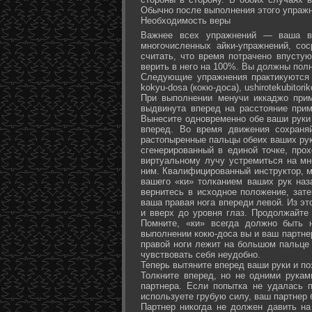
Обычно после выполнения этого упражн
Необходимость веры
Важнее всех упражнений — ваша ве
многочисленных айки-упражнений, со
считать, что время потрачено впусту
верить в него на 100%. Вы должны полн
Следующие упражнения практикуются в
kokyu-dosa (кокю-доса), ushiro­tekubitori
При выполнении менучи иккаджо прим
выдвинута вперед на расстояние прим
Вынесите одновременно обе ваши руки 
вперед. Во время движения сохраняй
растопыренные пальцы обеих ваших рук.
сгенерированный в единой точке, прох
виртуальному лучу устремиться на мн
ним. Квалифицированный инструктор, м
вашего «ки» толканием ваших рук наз
вернитесь в исходное положение, зате
ваша правая нога впереди левой. Из э
и вверх до уровня глаз. Продолжайте
Помните, «ки» всегда должно быть 
выполнении кокю-доса вы и ваш партне
правой ноги лежит на большом пальце л
чувствовать себя неудобно.
Теперь вытяните вперед ваши руки и поз
Толкните вперед, но не одними рука
партнера. Если попытка не удалась п
используете грубую силу, ваш партнер
Партнер никогда не должен давить н