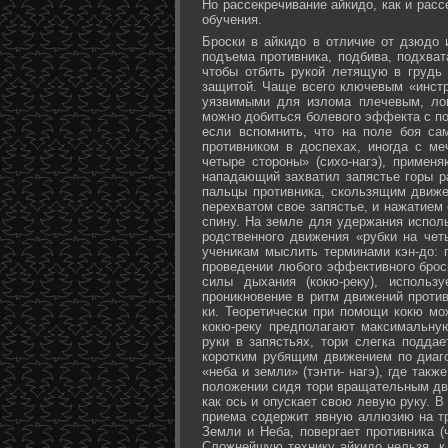
Но рассекречивание айкидо, как и рас
обучения.
Броски в айкидо в отличие от дзюдо 
подъема противника, подбива, подхват
чтобы отбить рукой летящую в грудь 
защитой. Чаще всего ключевым «инстр
уязвимыми для излома плечевым, лок
можно добиться болевого эффекта с п
если вспомнить, что на поле боя са
противником в доспехах, иногда с м
четыре стороны» (сихо-нагэ), примен
нападающий захватил запястье горы ра
пальцы противника, скользящим движе
перехватом свое запястье, и нажатием
спину. На земле для удержания исполь
родственного движения «рубки на чет
ученикам мыслить терминами кэн-до: 
проведении любого эффективного брос
силы дыхания (кокю-реку), исполь
проникновение в ритм движений против
ки. Теоретически при помощи кокю мо
кокю-реку предполагают максимальну
руки в запястьях, тори слегка подда
коротким рубящим движением по диаг
«неба и земли» (тэнти- нагэ), где так
положении сидя тори вращательным дви
как ось и опускает свою левую руку. В
приема содержит явную аллюзию на т
Земли и Неба, повергает противника (
Сложнейшую технику айкидо нельзя, к 