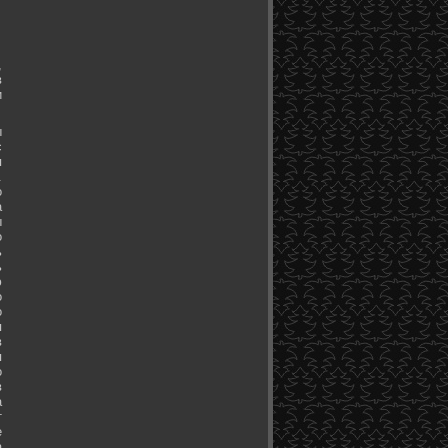
,
в
и
ы
с
я
.
о
а
ы
о
ь
ь
ю
о
о
я
в
я
о
в
а
т
е
а