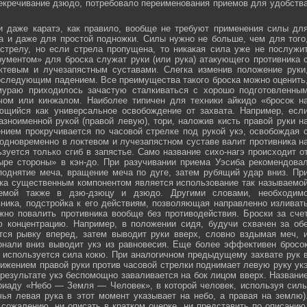
секречивание дзюдо, потребовало переименования приемов для удобств
и даже каратэ, как правило, вообще не требуют применения силы дл
а и даже для простой подножки. Силы нужно не больше, чем для того
стрелу, но если стрела пропущена, то никакая сила уже не послужи
ументом» для броска служат руки (или рука) атакующего противника 
тевым и лучезапястным суставами. Слегка изменив положение руки
оследующим падением. Все преимущества такого броска можно оценить
мураю приходилось зачастую сталкиваться с хорошо подготовленны
ечом или кинжалом. Наиболее типичен для техники айкидо «бросок н
яющийся как универсальное освобождение от захвата. Например, есл
зноименной рукой (правой левую), тори, наложив кисть правой руки н
нием прокручивается по часовой стрелке под рукой укэ, освобождая 
 одновременно в локтевом и лучезапястном суставе валит противника н
зуется только сгиб в запястье. Само название сихо-нагэ происходит о
ыре стороны» в кэн-до. При разучивании приема Уэсиба рекомендова
поднятие меча, вращение меча по дуге, затем рубящий удар вниз. Пр
ка существенным компонентом является использование так называемо
зуемой также в дзю-дзюцу и дзюдо. Другими словами, необходим
ника, подстройка к его действиям, позволяющая направленно изливат
жно повалить противника вообще без противодействия. Броски за сче
ю концентрацию. Например, в положении сидя, будучи схвачен за об
ется рывку вперед, затем выводит руки вверх, словно вздымая меч, 
онали вниз выводит укэ из равновесия. Еще более эффективен бросо
же используется сила кокю. При аналогичном предыдущему захвате рук 
жением правой руки против часовой стрелки поднимает левую руку ук
 результате укэ беспомощно заваливается на бок лицом вверх. Названи
риаду «Небо — Земля — Человек», в которой человек, используя сил
чья левая рука в этот момент указывает на небо, а правая на землю)
сожалению, ни описать в кратком очерке, ни представить по описанию