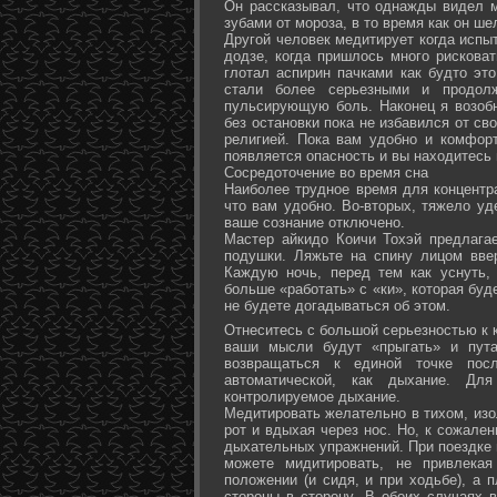
Он рассказывал, что однажды видел 
зубами от мороза, в то время как он ш
Другой человек медитирует когда испы
додзе, когда пришлось много рисковат
глотал аспирин пачками как будто эт
стали более серьезными и продол
пульсирующую боль. Наконец я возоб
без остановки пока не избавился от св
религией. Пока вам удобно и комфор
появляется опасность и вы находитесь
Сосредоточение во время сна
Наиболее трудное время для концентра
что вам удобно. Во-вторых, тяжело уд
ваше сознание отключено.
Мастер айкидо Коичи Тохэй предлага
подушки. Ляжьте на спину лицом вве
Каждую ночь, перед тем как уснуть,
больше «работать» с «ки», которая буд
не будете догадываться об этом.
Отнеситесь с большой серьезностью к к
ваши мысли будут «прыгать» и пута
возвращаться к единой точке посл
автоматической, как дыхание. Дл
контролируемое дыхание.
Медитировать желательно в тихом, изо
рот и вдыхая через нос. Но, к сожале
дыхательных упражнений. При поездке 
можете мидитировать, не привлека
положении (и сидя, и при ходьбе), а 
стороны в сторону. В обоих случаях 