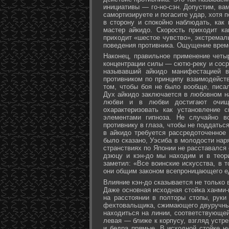
инициативы — го-но-сэн. Допустим, ва
самортизируете и погасите удар, хотя 
в сторону и спокойно наблюдать, как
мастер айкидо. Скорость приходит ка
приходит «шестое чувство», экстремал
поведения противника. Ощущение време
Наконец, правильное применение четы
концентрации силы — сютю-реку и соср
называвший айкидо манифестацией в
противником по принципу взаимодейст
том, чтобы боя не было вообще, писа
Дух айкидо заключается в любовном н
любви и в любви достигают очище
охарактеризовать как установление 
элементами гипноза. Не случайно в
противнику в глаза, чтобы не поддаться
в айкидо требуется рассредоточенное 
было сказано, Уэсиба в молодости нар
странствиях по Японии не расставался 
дзюцу и кэн-до мы находим и в теор
заметил: «Все воинские искусства, в 
они общим законом всепроницающего ед
Влияние кэн-до сказывается не только 
Даже основная исходная стойка ханми-г
на расстоянии в полторы стопы, руки
фехтовальщика, сжимающего двуручный 
находиться на линии, соответствующей
левая — ближе к корпусу, взгляд устре
и бедра прямые. В исходной стойке н