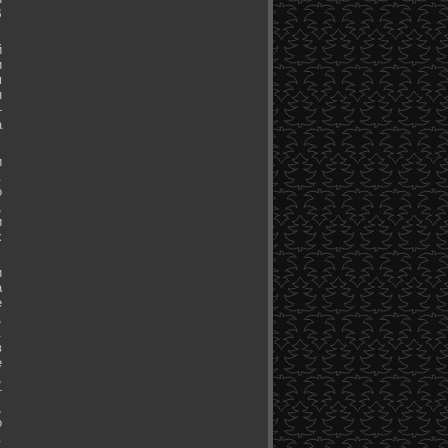
В
й
и
м
н
-
а
и
.
о
,
и
х
и
а
е
,
.
в
е
,
т
,
о
.