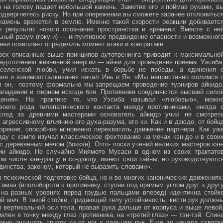
м на голову падает небольшой камень. Заметив его и поймав руками, в
подвергнетесь риску. Но при опережении вы сможете заранее отклонитьс
 камень врежется в землю. Именно такой скорости реакции добиваетс
к результат нового осознания пространства и времени. Вместе с не
ьный разум (гоку-и) — интуитивное предвидение опасности и возможног
ни позволяет определить момент атаки и контратаки.
рех описанных выше принципов аутотренинга приводит к максимально
едоточению жизненной энергии — ай-ки для проведения приема. Уэсиба
селенской любви, учил искать в борьбе не победы, а единения 
вия и взаимоотталкивания начал Инь и Ян. «Мы непрестанно молимся 
л он,- поэтому формально мы запрещаем проведение турниров айкидо
ападении и мирном исходе боя. Противники соединяются высшей сило
ния». На практике то, что Уэсиба называл «любовью», можн
своего рода телепатического контакта между противниками, иногда 
след за древними мастерами основатель айкидо учил не смотрет
 агрессивному влиянию его духа-разума, его ки. Как и в дзюдо, от бойц
зрение, способное мгновенно перехватить движение партнера. Как уж
яду с кэмпо изучал классическое фехтование на мечах кэн-до и в свои
с деревянным мечом (боккэн). Отго- лоски учений великих мастеров кэн
ии айкидо. Не случайно Миямото Мусаси в одном из своих трактато
том числе кэн-дзюцу и со-дзюцу, имеют свои тайны, но руководствуютс
инства, законом, который не выразить словами».
в психической подготовке бойца, но и во многих канонических движениях
амаэ (вполоборота к противнику, ступни под прямым углом друг к друг
 на разных уровнях перед грудью пальцами вперед) идентична стойк
меч. В такой стойке, придающей телу устойчивость, кисти рук должн
 вертикальной оси тела, правая рука дальше от корпуса и выше левой
млен в точку между глаз противника, на «третий глаз» — тэн-тэй. Спин
ужно ощущать приток ки от ног к пальцам рук. Еще до начала схватк