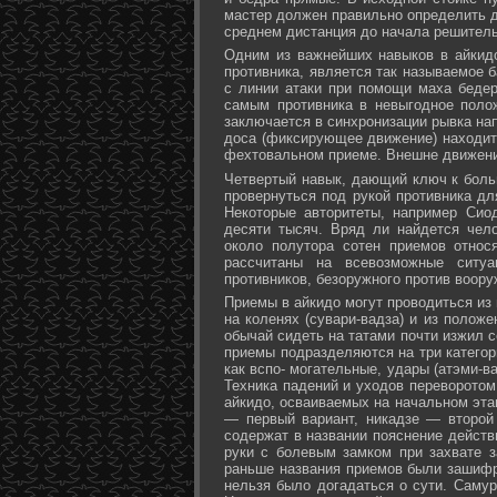
мастер должен правильно определить д
среднем дистанция до начала решитель
Одним из важнейших навыков в айкидо
противника, является так называемое б
с линии атаки при помощи маха бедер 
самым противника в невыгодное поло
заключается в синхронизации рывка на
доса (фиксирующее движение) находит 
фехтовальном приеме. Внешне движени
Четвертый навык, дающий ключ к больш
провернуться под рукой противника дл
Некоторые авторитеты, например Сио
десяти тысяч. Вряд ли найдется чел
около полутора сотен приемов относ
рассчитаны на всевозможные ситуа
противников, безоружного против воору
Приемы в айкидо могут проводиться из 
на коленях (сувари-вадза) и из положе
обычай сидеть на татами почти изжил с
приемы подразделяются на три категори
как вспо- могательные, удары (атэми-в
Техника падений и уходов переворотом
айкидо, осваиваемых на начальном эта
— первый вариант, никадзе — второй
содержат в названии пояснение действи
руки с болевым замком при захвате за
раньше названия приемов были зашифр
нельзя было догадаться о сути. Самур