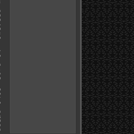
х
в
я
и
ь
и
с
о
у
о
з
.
е
ы
а
о
т
о
з
д
ы
м
з
.