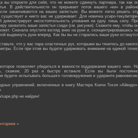
а вы откроете для себя, что не можете сдвинуть партнера, так как о
тья. В действительности он прерывает поток вашего «ки» в район
ысли заканчиваются на ваших запястьях. Вы можете легко решить эт
 существует и никто вас не удерживает. Для новичка усиро-текубитори
й демонстрирует несостоятельность упования на одну лишь силу. Пр
еру захватить ваши запястья сзади (см. рисунки). Скажите ему, чтобы о
ожет. Сначала опустите взгляд вниз на руки и, сконцентрировавшись н
ой выдвинуть руки вперед. Как бы вы не старались ваши руки останутс
тавьте, что у вас пара эластичных рук, которыми вы тянитесь до какого
ометры. Если при этом вы будете удерживать внимание на единой точке
.
которое позволяет убедиться в важности поддержания вашего «ки». Н
сь, скажем, 20 раз и быстро встаньте. Если вы были постоянн
 не будете испытывать большого головокружения и удержите равновесие
одных упражнений, включенных в книгу Мастера Коичи Тохэя «Айкидо»
.
/sape.php не найден!
нтариев »