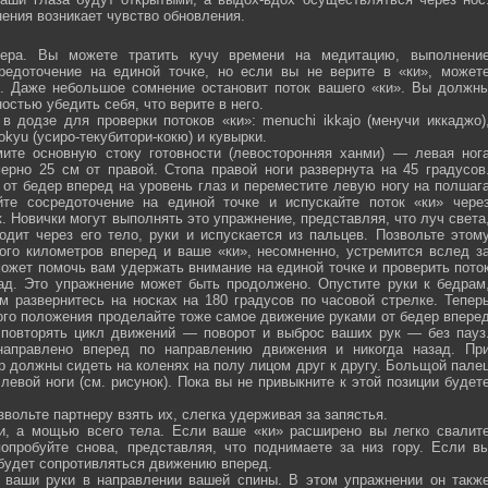
ения возникает чувство обновления.
ра. Вы можете тратить кучу времени на медитацию, выполнени
средоточение на единой точке, но если вы не верите в «ки», может
ю. Даже небольшое сомнение остановит поток вашего «ки». Вы должн
остью убедить себя, что верите в него.
 додзе для проверки потоков «ки»: menuchi ikkajo (менучи иккаджо)
­kokyu (усиро-текубитори-кокю) и кувырки.
ите основную стоку готовности (левосторонняя ханми) — левая ног
ерно 25 см от правой. Стопа правой ноги развернута на 45 градусов
от бедер вперед на уровень глаз и переместите левую ногу на полшаг
те сосредоточение на единой точке и испускайте поток «ки» чере
 Новички могут выполнять это упражнение, представляя, что луч света
одит через его тело, руки и испускается из пальцев. Позвольте этом
ого километров вперед и ваше «ки», несомненно, устремится вслед з
ожет помочь вам удержать внимание на единой точке и проверить пото
ад. Это упражнение может быть продолжено. Опустите руки к бедрам
м развернитесь на носках на 180 градусов по часовой стрелке. Тепер
того положения проделайте тоже самое движение руками от бедер впере
 повторять цикл движений — поворот и выброс ваших рук — без пауз
направлено вперед по направлению движения и никогда назад. Пр
р должны сидеть на коленях на полу лицом друг к другу. Больщой пале
евой ноги (см. рисунок). Пока вы не привыкните к этой позиции будет
вольте партнеру взять их, слегка удерживая за запястья.
ми, а мощью всего тела. Если ваше «ки» расширено вы легко свалит
опробуйте снова, представляя, что поднимаете за низ гору. Если в
 будет сопротивляться движению вперед.
а ваши руки в направлении вашей спины. В этом упражнении он такж