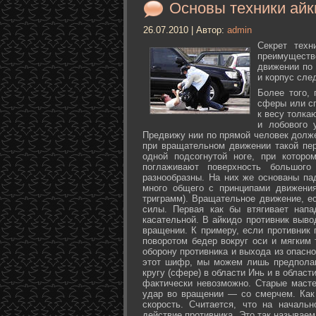
Основы техники айк
26.07.2010 | Автор:
admin
Секрет техн
преимуществ
движении по 
и корпус сле
Более того,
сферы или с
к весу толка
и лобового 
Предвижу нии по прямой человек долже
при вращательном движении такой пер
одной подсогнутой ноге, при которо
поглаживают поверхность большог
разнообразны. На них же основаны па
много общего с принципами движения
триграмм). Вращательное движение, е
силы. Первая как бы втягивает нап
касательной. В айкидо противник выво
вращении. К примеру, если противник 
поворотом бедер вокруг оси и мягким
оборону противника и выхода из опасно
этот шифр, мы можем лишь предполаг
кругу (сфере) в области Инь и в облас
фактически невозможно. Старые маст
удар во вращении — со смерчем. Как 
скорость. Считается, что на началь
действие противника. Это так называе