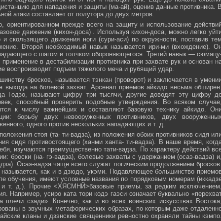
истанцию для нападения и защиты (ма-ай), оценив данные противника. 
ной атаки составляет от полутора до двух метров.
, ориентированном прежде всего на защиту и использование действи
азовое движение (кихон-доса) . Используя кихон-доса, можно легко уйт
и скользящего движения ноги (сури-аси) по окружности, поставив те
жение. Второй необходимый навык называется ири-ми (вхождение). О
падающего с шагом и толчком обороняющегося. Третий навык — сюмацу
применение в дестабилизации противника при захвате рук и основан н
е воспроизводит подъем тяжелого меча и рубящий удар.
инству бросков, называется тэнкан (проворот) и заключается в умени
я выхода на болевой захват. Арсенал приемов айкидо весьма обширен
да Годзо, называют цифру три тысячи, другие доводят эту цифру д
овек, способный проверить подобные утверждения. Во всяком случае
ятся к числу важнейших и составляют базовую технику айкидо. Он
ции: борьбу двух невооруженных противников, двух вооруженны
женного, одного против нескольких нападающих и т. д.
положения стоя (та- ти-вадза), из положения обоих противников сидя ил
ния сидя противостоящего (ханми ханта- ти-вадза). В наше время, когд
ебя, изучаются преимущественно тати-вадза. По характеру действий вс
и: броски (на- гэ-вадза), болевые захваты с удержанием (осаэ-вадза) и
адза). Осаэ-вадза чаще всего служат логическим продолжением бросков
 называется, как и в дзюдо, укэми. Подавляющее большинство приемо
пе обучения, имеют условные названия по порядковым номерам (иккадз
 и т. д.). Прочие <ХЯСМНЙ>базовые приемы, за редким исключением
я. Например, усиро ката тори кодэ гаэси означает буквально «перехва
 плечи сзади». Конечно, как и во всех воинских искусствах Востока
ованы в звучных метафорических образах, по которым даже отдаленн
айские кланы и дзэнские священники ревностно охраняли тайны кэмпо