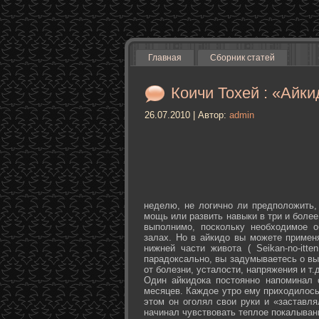
Главная
Сборник статей
Коичи Тохей : «Айки
26.07.2010 | Автор:
admin
неделю, не логично ли предположить,
мощь или развить навыки в три и более
выполнимо, поскольку необходимое о
залах. Но в айкидо вы можете примен
нижней части живота ( Seikan-­no-­it
парадоксально, вы задумываетесь о вы
от болезни, усталости, напряжения и т.д
Один айкидока постоянно напоминал 
месяцев. Каждое утро ему приходилось
этом он оголял свои руки и «заставля
начинал чувствовать теплое покалыван