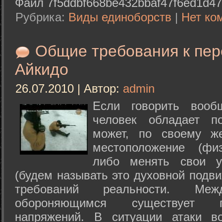
Файл 7f5ddbf668be432bbaf47f6ed1d47
Рубрика:
Виды единоборств
|
Нет ко
Общие требования к пе
Айкидо
26.07.2010 | Автор:
admin
Если говорить вооб
человек обладает п
может, по своему ж
местоположение (физ
либо менять свои у
(будем называть это духовной подв
требований реальности. М
обороняющимся существует п
напряжений. В ситуации атаки в