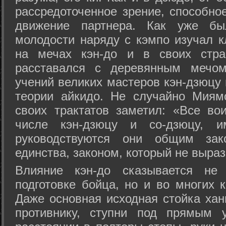
рассредоточенное зрение, способно
движение партнера. Как уже бы
молодости наряду с кэмпо изучал к
на мечах кэн-до и в своих стра
расставался с деревянным мечом 
учений великих мастеров кэн-дзюцу 
теории айкидо. Не случайно Миям
своих трактатов заметил: «Все вои
числе кэн-дзюцу и со-дзюцу, 
руководствуются они общим зак
единства, законом, который не выра
Влияние кэн-до сказывается не 
подготовке бойца, но и во многих 
Даже основная исходная стойка хан
противнику, ступни под прямым 