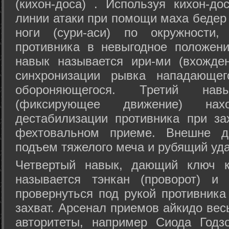
(кихон-доса) . Используя кихон-до
линии атаки при помощи маха бедер
ноги (сури-аси) по окружности
противника в невыгодное положен
навык называется ири-ми (вхожде
синхронизации рывка нападающе
обороняющегося. Третий на
(фиксирующее движение) на
дестабилизации противника при за
фехтовальном приеме. Внешне дв
подъем тяжелого меча и рубящий уда
Четвертый навык, дающий ключ к
называется тэнкан (проворот) и
провернуться под рукой противника
захват. Арсенал приемов айкидо ве
авторитеты, например Сиода Годз