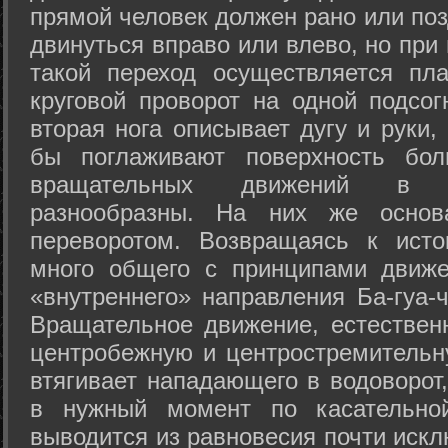
прямой человек должен рано или поз
двинуться вправо или влево, но пр
такой переход осуществляется пл
круговой проворот на одной подсог
вторая нога описывает дугу и руки,
бы поглаживают поверхность бол
вращательных движений в а
разнообразны. На них же осно
переворотом. Возвращаясь к ист
много общего с принципами движе
«внутреннего» направления Ба-гуа-
Вращательное движение, естественн
центробежную и центростремительн
втягивает нападающего в водоворот,
в нужный момент по касательной
выводится из равновесия почти иск