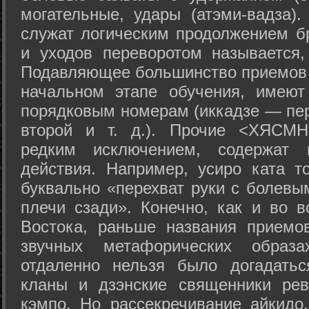
могательные, удары (атэми-вадза).
служат логическим продолжением бр
и уходов переворотом называется,
Подавляющее большинство приемов 
начальном этапе обучения, имеют
порядковым номерам (иккадзе — пер
второй и т. д.). Прочие <ХЯСМН
редким исключением, содержат 
действия. Например, усиро ката то
буквально «перехват руки с болевы
плечи сзади». Конечно, как и во в
Востока, раньше названия прием
звучных метафорических образ
отдаленно нельзя было догадатьс
кланы и дзэнские священники рев
кэмпо. Но рассекречивание айкидо,