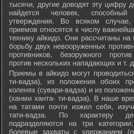
тысячи, другие доводят эту цифру д
найдется человек, способный
утверждения. Во всяком случае,
приемов относятся к числу важнейш
технику айкидо. Они рассчитаны на
борьбу двух невооруженных противн
противников, безоружного против
против нескольких нападающих и т. д
Приемы в айкидо могут проводиться
ти-вадза), из положения обоих п
коленях (сувари-вадза) и из положе
(ханми ханта- ти-вадза). В наше вр
на татами почти изжил себя, изу
тати-вадза. По характеру д
подразделяются на три категории: 
болевые захваты с удержанием (ос