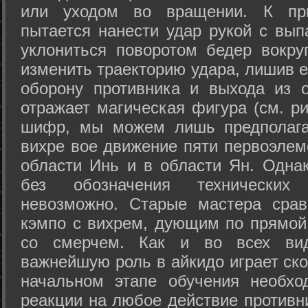
или уходом во вращении. К при
пытается нанести удар рукой с вып
уклониться поворотом бедер вокру
изменить траекторию удара, лишив е
оборону противника и выхода из 
отражает магическая фигура (см. ри
шифр, мы можем лишь предполагат
вихре вое движение пяти первоэлеме
области Инь и в области Ян. Одна
без обозначения технических
невозможно. Старые мастера срав
кэмпо с вихрем, дующим по прямой
со смерчем. Как и во всех вида
важнейшую роль в айкидо играет ско
начальном этапе обучения необхо
реакции на любое действие противн