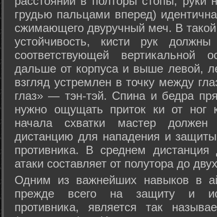
расстоянии в полторы стопы, руки 
грудью пальцами вперед) идентична
сжимающего двуручный меч. В такой
устойчивость, кисти рук должны
соответствующей вертикальной о
дальше от корпуса и выше левой, л
взгляд устремлен в точку между гла
глаз» — тэн-тэй. Спина и бедра пр
нужно ощущать приток ки от ног 
начала схватки мастер должен 
дистанцию для нападения и защиты 
противника. В среднем дистанция
атаки составляет от полутора до дву
Одним из важнейших навыков в ай
прежде всего на защиту и исп
противника, является так называ