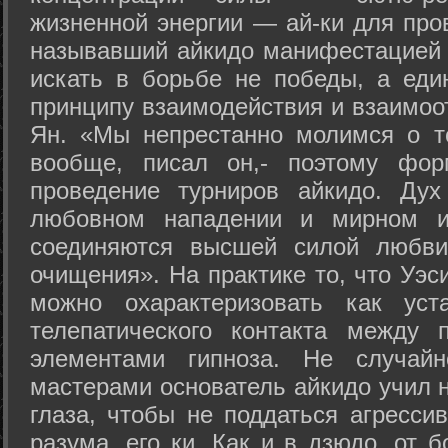
жизненной энергии — ай-ки для про
называвший айкидо манифестацией 
искать в борьбе не победы, а еди
принципу взаимодействия и взаимоо
Ян. «Мы непрестанно молимся о т
вообще, писал он,- поэтому фо
проведение турниров айкидо. Дух
любовном нападении и мирном ис
соединяются высшей силой любви
очищения». На практике то, что Уэ
можно охарактеризовать как уст
телепатического контакта между 
элементами гипноза. Не случай
мастерами основатель айкидо учил н
глаза, чтобы не поддаться агресси
разума, его ки. Как и в дзюдо, от 