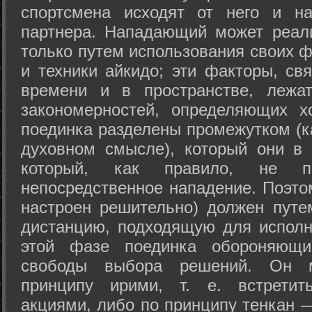
спортсмена исходят от него и на
партнера. Нападающий может реал
только путем использования своих 
и техники айкидо; эти факторы, св
времени и в пространстве, лежа
закономерностей, определяющих х
поединка разделены промежутком (ка
духовном смысле), который они в 
который, как правило, не по
непосредственное нападение. Поэто
настроен решительно) должен путе
дистанцию, подходящую для исполн
этой фазе поединка обороняющ
свободы выбора решений. Он м
принципу ирими, т. е. встретит
акциями, либо по принципу тенкан —