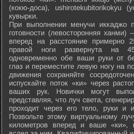
(кокю-доса), ushiro­tekubitori­kokyu 
кувырки.
При выполнении менучи иккаджо п
готовности (левосторонняя ханми) 
вперед на расстояние примерно 2
правой ноги развернута на 45
одновременно обе ваши руки от б
глаз и переместите левую ногу на п
движения сохраняйте сосредоточе
испускайте поток «ки» через раст
ваших рук. Новички могут выпол
представляя, что луч света, сгенери
проходит через его тело, руки и и
Позвольте этому виртуальному луч
километров вперед и ваше «ки», 
вслед за ним. Квалифицированный и