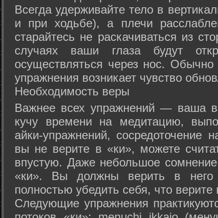
Всегда удерживайте тело в вертикал
и при ходьбе), а плечи расслабл
старайтесь не раскачиваться из сто
случаях ваши глаза будут отк
осуществляться через нос. Обычно 
упражнения возникает чувство обнов
Необходимость веры
Важнее всех упражнений — ваша в
кучу времени на медитацию, выпо
айки-упражнений, сосредоточение н
вы не верите в «ки», можете счита
впустую. Даже небольшое сомнение 
«ки». Вы должны верить в нег
полностью убедить себя, что верите 
Следующие упражнения практикуютс
потоков «ки»: menuchi ikkajo (мену