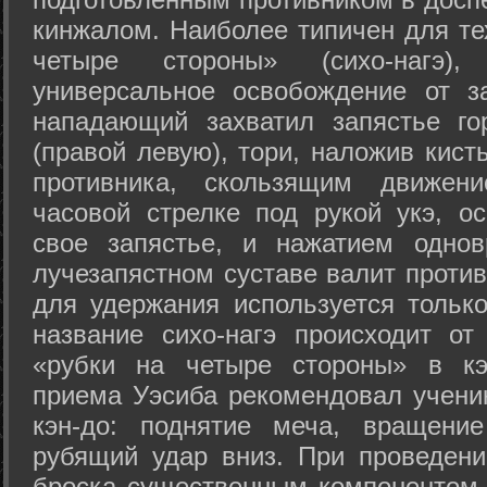
кинжалом. Наиболее типичен для те
четыре стороны» (сихо-нагэ)
универсальное освобождение от з
нападающий захватил запястье го
(правой левую), тори, наложив кист
противника, скользящим движени
часовой стрелке под рукой укэ, о
свое запястье, и нажатием одно
лучезапястном суставе валит против
для удержания используется только
название сихо-нагэ происходит от
«рубки на четыре стороны» в кэ
приема Уэсиба рекомендовал учен
кэн-до: поднятие меча, вращени
рубящий удар вниз. При проведен
броска существенным компонентом 