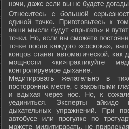
ночи, даже если вы не будете догады
Отнеситесь с большой серьезнос
единой точке. Приготовьтесь к том
ваши мысли будут «прыгать» и путат
точки. Но, если вы сможете постоян
точке после каждого «соскока», ваш
концов станет автоматической, как 
мощности «ки»практикуйте ме
контролируемое дыхание.
Медитировать желательно в тих
посторонних месте, с закрытыми гла
и вдыхая через нос. Но, к сожа
уединиться. Эксперты айкидо 
дыхательных упражнений. При по
автобусе или прогулке по тротуа
можете мидитировать, не привлека