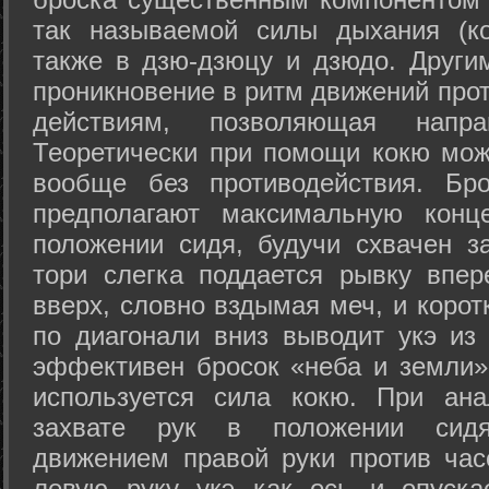
так называемой силы дыхания (ко
также в дзю-дзюцу и дзюдо. Други
проникновение в ритм движений прот
действиям, позволяющая напра
Теоретически при помощи кокю мож
вообще без противодействия. Бро
предполагают максимальную конц
положении сидя, будучи схвачен за
тори слегка поддается рывку впер
вверх, словно вздымая меч, и коро
по диагонали вниз выводит укэ из
эффективен бросок «неба и земли» (
используется сила кокю. При ан
захвате рук в положении сид
движением правой руки против час
левую руку укэ как ось и опуска