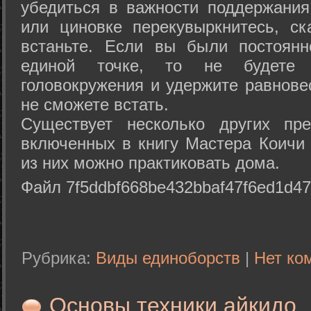
убедиться в важности поддержания
или циновке перекувыркнитесь, с
встаньте. Если вы были постоянн
единой точке, то не будете 
головокружения и удержите равнове
не сможете встать.
Существует несколько других пре
включенных в книгу Мастера Коичи 
из них можно практиковать дома.
Файл 7f5ddbf668be432bbaf47f6ed1d47
Рубрика:
Виды единоборств
|
Нет ко
Основы техники айкидо