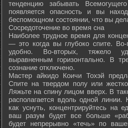
тенденцию забывать Всемогущего
появляется опасность и вы нахо
беспомощном состоянии, что вы дел
Сосредоточение во время сна
Наиболее трудное время для концен
— это когда вы глубоко спите. Во-
удобно. Во-вторых, тяжело у
выравненным горизонтально. В тр
сознание отключено.
Мастер айкидо Коичи Тохэй предл
Спите на твердом полу или жестко
Ляжьте на спину лицом вверх. В та
располагается вдоль одной линии. 
как уснуть, концентрируйтесь на е
ваш разум будет все больше «раб
будет непрерывно «течь» по ваше