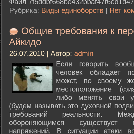
Файл 7f5ddbf668be432bbaf47f6ed1d47
Рубрика:
Виды единоборств
|
Нет ко
Общие требования к пе
Айкидо
26.07.2010 | Автор:
admin
Если говорить вооб
человек обладает п
может, по своему ж
местоположение (физ
либо менять свои у
(будем называть это духовной подв
требований реальности. М
обороняющимся существует п
напряжений. В ситуации атаки в