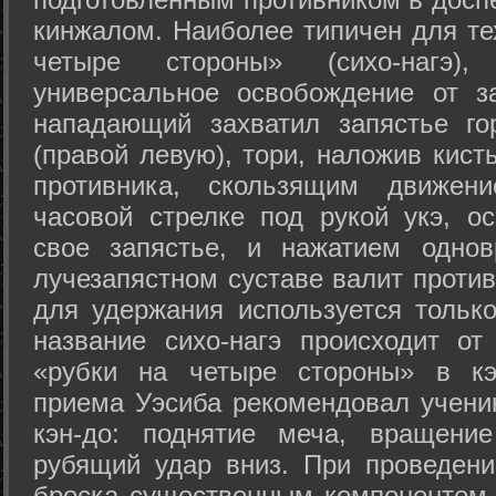
кинжалом. Наиболее типичен для те
четыре стороны» (сихо-нагэ)
универсальное освобождение от з
нападающий захватил запястье го
(правой левую), тори, наложив кист
противника, скользящим движени
часовой стрелке под рукой укэ, о
свое запястье, и нажатием одно
лучезапястном суставе валит против
для удержания используется только
название сихо-нагэ происходит от
«рубки на четыре стороны» в кэ
приема Уэсиба рекомендовал учен
кэн-до: поднятие меча, вращени
рубящий удар вниз. При проведен
броска существенным компонентом 