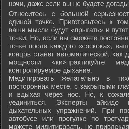
ночи, даже если вы не будете догады
Отнеситесь с большой серьезнос
единой точке. Приготовьтесь к том
ваши мысли будут «прыгать» и путат
точки. Но, если вы сможете постоян
точке после каждого «соскока», ваш
концов станет автоматической, как 
мощности «ки»практикуйте ме
контролируемое дыхание.
Медитировать желательно в тих
посторонних месте, с закрытыми гла
и вдыхая через нос. Но, к сожа
уединиться. Эксперты айкидо 
дыхательных упражнений. При по
автобусе или прогулке по тротуа
можете мидитировать, не привлека