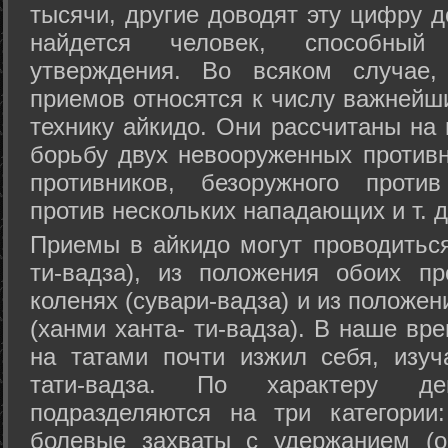
тысячи, другие доводят эту цифру д
найдется человек, способный
утверждения. Во всяком случае,
приемов относятся к числу важнейш
технику айкидо. Они рассчитаны на
борьбу двух невооруженных противн
противников, безоружного против
против нескольких нападающих и т. д
Приемы в айкидо могут проводиться
ти-вадза), из положения обоих п
коленях (сувари-вадза) и из положе
(ханми ханта- ти-вадза). В наше вр
на татами почти изжил себя, изу
тати-вадза. По характеру д
подразделяются на три категории: 
болевые захваты с удержанием (ос