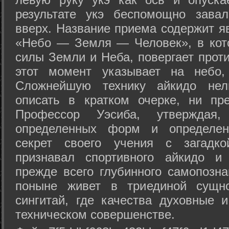
результате укэ беспомощно зава
вверх. Название приема содержит я
«Небо — Земля — Человек», в кото
силы Земли и Неба, повергает проти
этот момент указывает на небо,
Сложнейшую технику айкидо нел
описать в кратком очерке, ни пр
Профессор Уэсиба, утверждая
определенных форм и определенн
секрет своего учения с загадк
признавал спортивного айкидо и
прежде всего глубинного самопозна
поныне живет в триединой сущно
сингитай, где качества духовные 
техническом совершенстве.