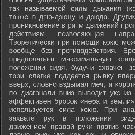
так называемой силы дыхания (ко
также в дзю-дзюцу и дзюдо. Други
проникновение в ритм движений прот
действиям, позволяющая напра
Теоретически при помощи кокю мож
вообще без противодействия. Бро
предполагают максимальную конц
положении сидя, будучи схвачен за
тори слегка поддается рывку впер
вверх, словно вздымая меч, и коро
по диагонали вниз выводит укэ из
эффективен бросок «неба и земли» (
используется сила кокю. При ан
захвате рук в положении сид
движением правой руки против час
левую руку укэ как ось и опуска