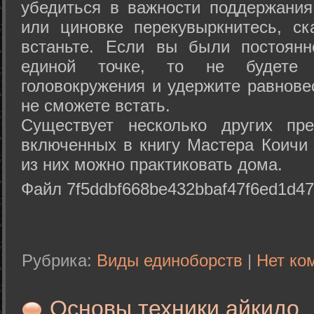
убедиться в важности поддержания
или циновке перекувыркнитесь, с
встаньте. Если вы были постоянн
единой точке, то не будете 
головокружения и удержите равнове
не сможете встать.
Существует несколько других пре
включенных в книгу Мастера Коичи 
из них можно практиковать дома.
Файл 7f5ddbf668be432bbaf47f6ed1d47
Рубрика:
Виды единоборств
|
Нет ко
Основы техники айкидо