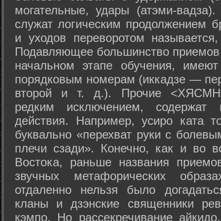
могательные, удары (атэми-вадза).
служат логическим продолжением бр
и уходов переворотом называется,
Подавляющее большинство приемов 
начальном этапе обучения, имеют
порядковым номерам (иккадзе — пер
второй и т. д.). Прочие <ХЯСМН
редким исключением, содержат 
действия. Например, усиро ката то
буквально «перехват руки с болевы
плечи сзади». Конечно, как и во в
Востока, раньше названия прием
звучных метафорических образ
отдаленно нельзя было догадатьс
кланы и дзэнские священники рев
кэмпо. Но рассекречивание айкидо,