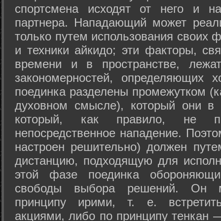
спортсмена исходят от него и на
партнера. Нападающий может реал
только путем использования своих 
и техники айкидо; эти факторы, св
времени и в пространстве, лежа
закономерностей, определяющих х
поединка разделены промежутком (ка
духовном смысле), который они в 
который, как правило, не по
непосредственное нападение. Поэто
настроен решительно) должен путе
дистанцию, подходящую для исполн
этой фазе поединка обороняющ
свободы выбора решений. Он м
принципу ирими, т. е. встретит
акциями, либо по принципу тенкан —