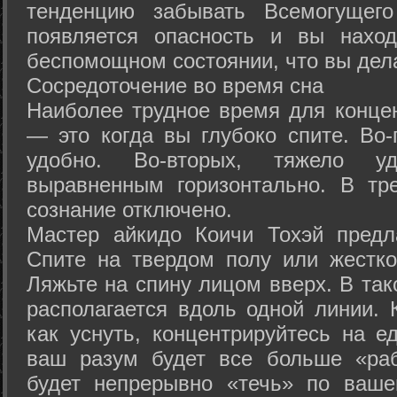
тенденцию забывать Всемогущего
появляется опасность и вы нахо
беспомощном состоянии, что вы дел
Сосредоточение во время сна
Наиболее трудное время для концен
— это когда вы глубоко спите. Во-
удобно. Во-вторых, тяжело у
выравненным горизонтально. В тр
сознание отключено.
Мастер айкидо Коичи Тохэй предл
Спите на твердом полу или жестко
Ляжьте на спину лицом вверх. В та
располагается вдоль одной линии. 
как уснуть, концентрируйтесь на е
ваш разум будет все больше «раб
будет непрерывно «течь» по ваше