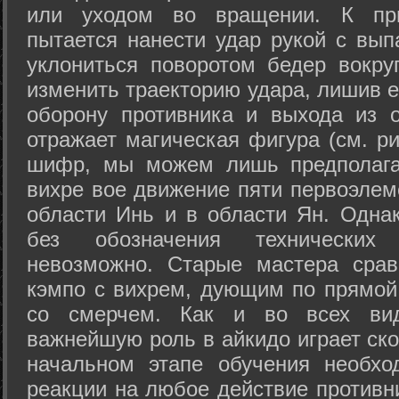
или уходом во вращении. К при
пытается нанести удар рукой с вып
уклониться поворотом бедер вокру
изменить траекторию удара, лишив е
оборону противника и выхода из 
отражает магическая фигура (см. ри
шифр, мы можем лишь предполагат
вихре вое движение пяти первоэлеме
области Инь и в области Ян. Одна
без обозначения технических
невозможно. Старые мастера срав
кэмпо с вихрем, дующим по прямой
со смерчем. Как и во всех вида
важнейшую роль в айкидо играет ско
начальном этапе обучения необхо
реакции на любое действие противн