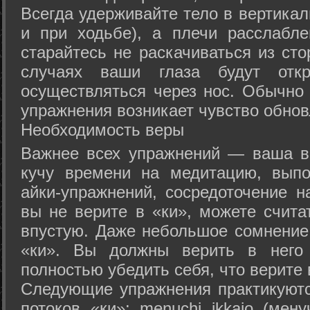
Всегда удерживайте тело в вертикал
и при ходьбе), а плечи расслабл
старайтесь не раскачиваться из сто
случаях ваши глаза будут отк
осуществляться через нос. Обычно 
упражнения возникает чувство обнов
Необходимость веры
Важнее всех упражнений — ваша в
кучу времени на медитацию, выпо
айки-упражнений, сосредоточение н
вы не верите в «ки», можете счита
впустую. Даже небольшое сомнение 
«ки». Вы должны верить в нег
полностью убедить себя, что верите 
Следующие упражнения практикуютс
потоков «ки»: menuchi ikkajo (мену