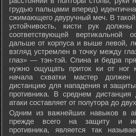
расстоянии в полторы стопы, руки 
грудью пальцами вперед) идентична
сжимающего двуручный меч. В такой
устойчивость, кисти рук должны
соответствующей вертикальной о
дальше от корпуса и выше левой, л
взгляд устремлен в точку между гла
глаз» — тэн-тэй. Спина и бедра пр
нужно ощущать приток ки от ног 
начала схватки мастер должен 
дистанцию для нападения и защиты 
противника. В среднем дистанция
атаки составляет от полутора до дву
Одним из важнейших навыков в ай
прежде всего на защиту и исп
противника, является так называ