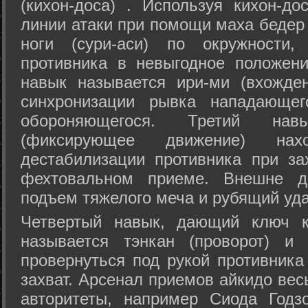
(кихон-доса) . Используя кихон-до
линии атаки при помощи маха бедер
ноги (сури-аси) по окружности
противника в невыгодное положен
навык называется ири-ми (вхожде
синхронизации рывка нападающе
обороняющегося. Третий на
(фиксирующее движение) на
дестабилизации противника при за
фехтовальном приеме. Внешне дв
подъем тяжелого меча и рубящий уда
Четвертый навык, дающий ключ к
называется тэнкан (проворот) и
провернуться под рукой противника
захват. Арсенал приемов айкидо ве
авторитеты, например Сиода Годз