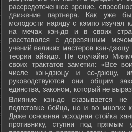
рассредоточенное зрение, способно
движение партнера. Как уже бы
молодости наряду с кэмпо изучал к
на мечах кэн-до и в своих стра
расставался с деревянным мечом 
учений великих мастеров кэн-дзюцу 
теории айкидо. Не случайно Миям
своих трактатов заметил: «Все вои
числе кэн-дзюцу и со-дзюцу, 
руководствуются они общим зак
единства, законом, который не выра
Влияние кэн-до сказывается не 
подготовке бойца, но и во многих 
Даже основная исходная стойка хан
противнику, ступни под прямым 