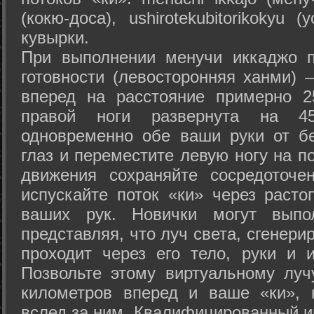
(кокю-доса), ushiro­tekubitori­kokyu 
кувырки.
При выполнении менучи иккаджо п
готовности (левосторонняя ханми) 
вперед на расстояние примерно 2
правой ноги развернута на 45
одновременно обе ваши руки от б
глаз и переместите левую ногу на п
движения сохраняйте сосредоточе
испускайте поток «ки» через раст
ваших рук. Новички могут выпол
представляя, что луч света, сгенери
проходит через его тело, руки и и
Позвольте этому виртуальному луч
километров вперед и ваше «ки», 
вслед за ним. Квалифицированный и