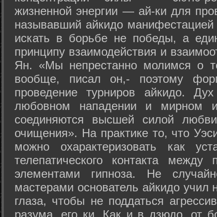
жизненной энергии — ай-ки для про
называвший айкидо манифестацией 
искать в борьбе не победы, а еди
принципу взаимодействия и взаимоо
Ян. «Мы непрестанно молимся о т
вообще, писал он,- поэтому фо
проведение турниров айкидо. Дух
любовном нападении и мирном ис
соединяются высшей силой любви
очищения». На практике то, что Уэ
можно охарактеризовать как уст
телепатического контакта между 
элементами гипноза. Не случай
мастерами основатель айкидо учил н
глаза, чтобы не поддаться агресси
разума, его ки. Как и в дзюдо, от 