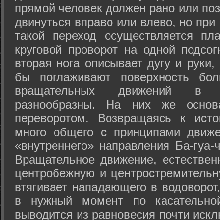
прямой человек должен рано или поз
двинуться вправо или влево, но пр
такой переход осуществляется пл
круговой проворот на одной подсог
вторая нога описывает дугу и руки,
бы поглаживают поверхность бол
вращательных движений в а
разнообразны. На них же осно
переворотом. Возвращаясь к ист
много общего с принципами движе
«внутреннего» направления Ба-гуа-
Вращательное движение, естественн
центробежную и центростремительн
втягивает нападающего в водоворот,
в нужный момент по касательной
выводится из равновесия почти иск