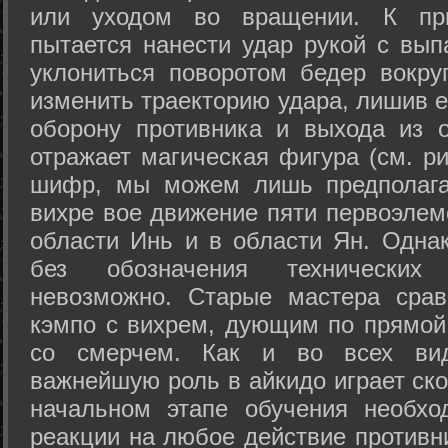
или уходом во вращении. К при
пытается нанести удар рукой с вып
уклониться поворотом бедер вокру
изменить траекторию удара, лишив е
оборону противника и выхода из 
отражает магическая фигура (см. ри
шифр, мы можем лишь предполагат
вихре вое движение пяти первоэлеме
области Инь и в области Ян. Одна
без обозначения технических
невозможно. Старые мастера срав
кэмпо с вихрем, дующим по прямой
со смерчем. Как и во всех вида
важнейшую роль в айкидо играет ско
начальном этапе обучения необхо
реакции на любое действие противн