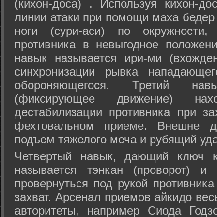
(кихон-доса) . Используя кихон-до
линии атаки при помощи маха бедер
ноги (сури-аси) по окружности
противника в невыгодное положен
навык называется ири-ми (вхожде
синхронизации рывка нападающе
обороняющегося. Третий на
(фиксирующее движение) на
дестабилизации противника при за
фехтовальном приеме. Внешне дв
подъем тяжелого меча и рубящий уда
Четвертый навык, дающий ключ к
называется тэнкан (проворот) и
провернуться под рукой противника
захват. Арсенал приемов айкидо ве
авторитеты, например Сиода Годз