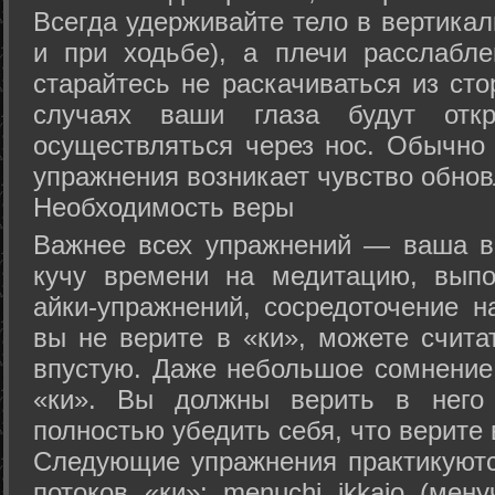
Всегда удерживайте тело в вертикал
и при ходьбе), а плечи расслабл
старайтесь не раскачиваться из сто
случаях ваши глаза будут отк
осуществляться через нос. Обычно 
упражнения возникает чувство обнов
Необходимость веры
Важнее всех упражнений — ваша в
кучу времени на медитацию, выпо
айки-упражнений, сосредоточение н
вы не верите в «ки», можете счита
впустую. Даже небольшое сомнение 
«ки». Вы должны верить в нег
полностью убедить себя, что верите 
Следующие упражнения практикуютс
потоков «ки»: menuchi ikkajo (мену