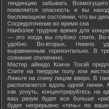
тенденцию забывать Всемогущего
появляется опасность и вы нахо
беспомощном состоянии, что вы дел
Сосредоточение во время сна
Наиболее трудное время для концен
— это когда вы глубоко спите. Во-
удобно. Во-вторых, тяжело у
выравненным горизонтально. В тр
сознание отключено.
Мастер айкидо Коичи Тохэй предл
Спите на твердом полу или жестко
Ляжьте на спину лицом вверх. В та
располагается вдоль одной линии. 
как уснуть, концентрируйтесь на е
ваш разум будет все больше «раб
будет непрерывно «течь» по ваше