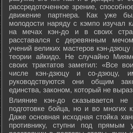
рассредоточенное зрение, способно
движение партнера. Как уже бы
молодости наряду с кэмпо изучал к
на мечах кэн-до и в своих стра
расставался с деревянным мечом 
учений великих мастеров кэн-дзюцу 
теории айкидо. Не случайно Миям
своих трактатов заметил: «Все вои
числе кэн-дзюцу и со-дзюцу, 
руководствуются они общим зак
единства, законом, который не выра
Влияние кэн-до сказывается не 
подготовке бойца, но и во многих 
Даже основная исходная стойка хан
противнику, ступни под прямым 