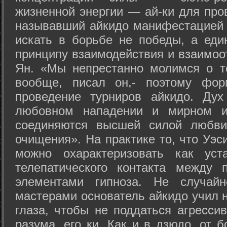
жизненной энергии — ай-ки для про
называвший айкидо манифестацией 
искать в борьбе не победы, а еди
принципу взаимодействия и взаимоо
Ян. «Мы непрестанно молимся о т
вообще, писал он,- поэтому фо
проведение турниров айкидо. Дух
любовном нападении и мирном ис
соединяются высшей силой любви
очищения». На практике то, что Уэ
можно охарактеризовать как уст
телепатического контакта между 
элементами гипноза. Не случай
мастерами основатель айкидо учил н
глаза, чтобы не поддаться агресси
разума, его ки. Как и в дзюдо, от 