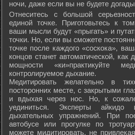
ночи, даже если вы не будете догады
Отнеситесь с большой серьезнос
единой точке. Приготовьтесь к том
ваши мысли будут «прыгать» и путат
точки. Но, если вы сможете постоян
точке после каждого «соскока», ваш
концов станет автоматической, как 
мощности «ки»практикуйте ме
контролируемое дыхание.
Медитировать желательно в тих
посторонних месте, с закрытыми гла
и вдыхая через нос. Но, к сожа
уединиться. Эксперты айкидо 
дыхательных упражнений. При по
автобусе или прогулке по тротуа
можете мидитировать, не привлека