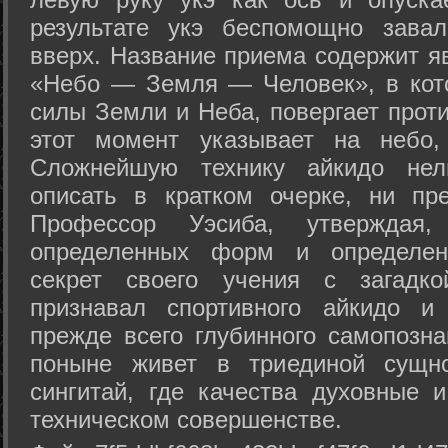
результате укэ беспомощно зава
вверх. Название приема содержит я
«Небо — Земля — Человек», в кото
силы Земли и Неба, повергает проти
этот момент указывает на небо,
Сложнейшую технику айкидо нел
описать в кратком очерке, ни пр
Профессор Уэсиба, утверждая
определенных форм и определенн
секрет своего учения с загадк
признавал спортивного айкидо и
прежде всего глубинного самопозна
поныне живет в триединой сущно
сингитай, где качества духовные 
техническом совершенстве.