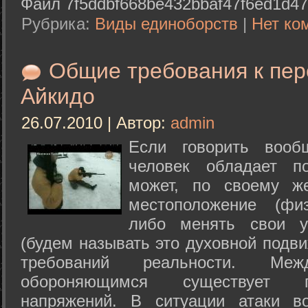
Файл 7f5ddbf668be432bbaf47f6ed1d47
Рубрика:
Виды единоборств
|
Нет ко
Общие требования к пе
Айкидо
26.07.2010 | Автор:
admin
Если говорить вооб
человек обладает п
может, по своему ж
местоположение (физ
либо менять свои у
(будем называть это духовной подв
требований реальности. М
обороняющимся существует п
напряжений. В ситуации атаки в