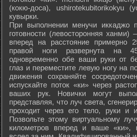
(кокю-доса), ushiro­tekubitori­kokyu 
кувырки.
При выполнении менучи иккаджо п
готовности (левосторонняя ханми) 
вперед на расстояние примерно 2
правой ноги развернута на 45
одновременно обе ваши руки от б
глаз и переместите левую ногу на п
движения сохраняйте сосредоточе
испускайте поток «ки» через раст
ваших рук. Новички могут выпол
представляя, что луч света, сгенери
проходит через его тело, руки и и
Позвольте этому виртуальному луч
километров вперед и ваше «ки», 
вслед за ним. Квалифицированный и