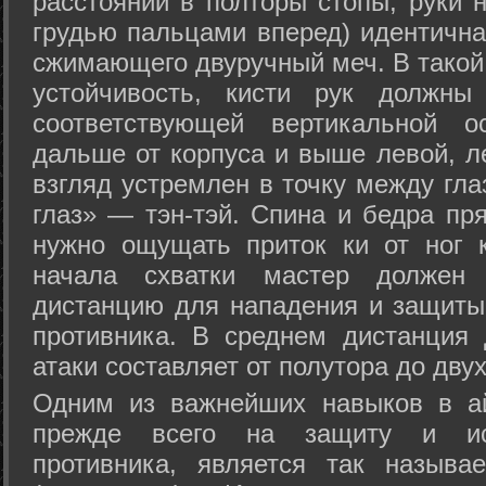
расстоянии в полторы стопы, руки 
грудью пальцами вперед) идентична
сжимающего двуручный меч. В такой
устойчивость, кисти рук должны
соответствующей вертикальной о
дальше от корпуса и выше левой, л
взгляд устремлен в точку между гла
глаз» — тэн-тэй. Спина и бедра пр
нужно ощущать приток ки от ног 
начала схватки мастер должен 
дистанцию для нападения и защиты 
противника. В среднем дистанция
атаки составляет от полутора до дву
Одним из важнейших навыков в ай
прежде всего на защиту и исп
противника, является так называ