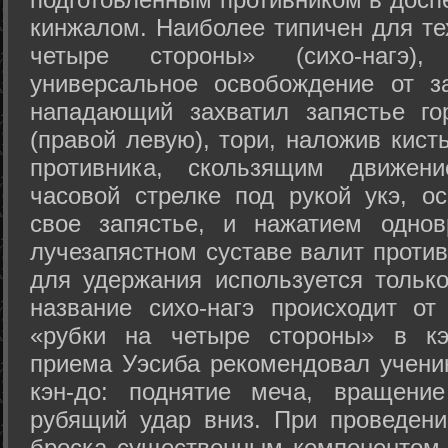
кинжалом. Наиболее типичен для те
четыре стороны» (сихо-нагэ)
универсальное освобождение от з
нападающий захватил запястье го
(правой левую), тори, наложив кист
противника, скользящим движени
часовой стрелке под рукой укэ, о
свое запястье, и нажатием одно
лучезапястном суставе валит против
для удержания используется только
название сихо-нагэ происходит от
«рубки на четыре стороны» в кэ
приема Уэсиба рекомендовал учен
кэн-до: поднятие меча, вращени
рубящий удар вниз. При проведен
броска существенным компонентом 