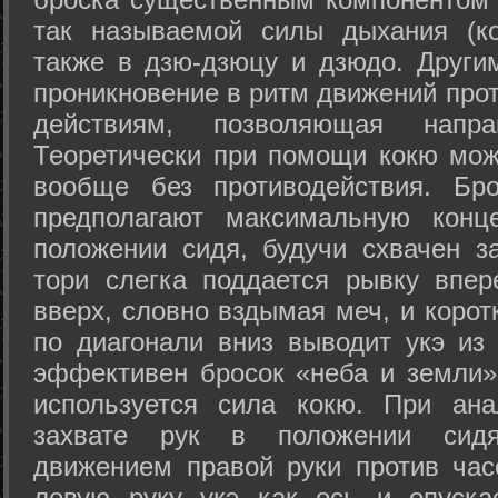
так называемой силы дыхания (ко
также в дзю-дзюцу и дзюдо. Други
проникновение в ритм движений прот
действиям, позволяющая напра
Теоретически при помощи кокю мож
вообще без противодействия. Бро
предполагают максимальную конц
положении сидя, будучи схвачен за
тори слегка поддается рывку впер
вверх, словно вздымая меч, и коро
по диагонали вниз выводит укэ из
эффективен бросок «неба и земли» (
используется сила кокю. При ан
захвате рук в положении сид
движением правой руки против час
левую руку укэ как ось и опуска