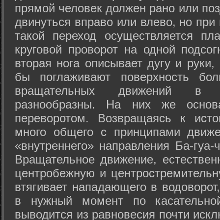
прямой человек должен рано или поз
двинуться вправо или влево, но пр
такой переход осуществляется пл
круговой проворот на одной подсог
вторая нога описывает дугу и руки,
бы поглаживают поверхность бол
вращательных движений в а
разнообразны. На них же осно
переворотом. Возвращаясь к ист
много общего с принципами движе
«внутреннего» направления Ба-гуа-
Вращательное движение, естественн
центробежную и центростремительн
втягивает нападающего в водоворот,
в нужный момент по касательной
выводится из равновесия почти иск