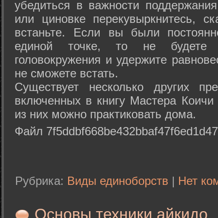
убедиться в важности поддержания
или циновке перекувыркнитесь, с
встаньте. Если вы были постоянн
единой точке, то не будете 
головокружения и удержите равнове
не сможете встать.
Существует несколько других пре
включенных в книгу Мастера Коичи 
из них можно практиковать дома.
Файл 7f5ddbf668be432bbaf47f6ed1d47
Рубрика:
Виды единоборств
|
Нет ко
Основы техники айкидо