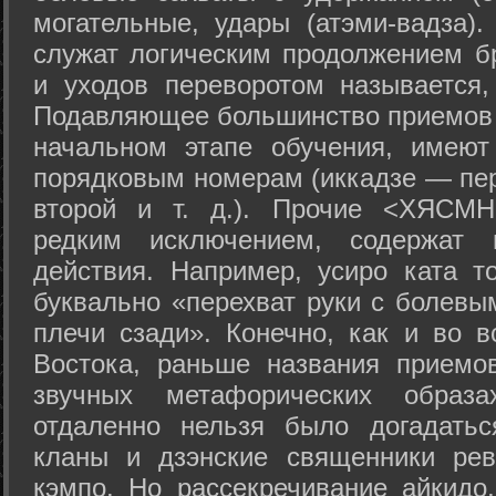
могательные, удары (атэми-вадза).
служат логическим продолжением бр
и уходов переворотом называется,
Подавляющее большинство приемов 
начальном этапе обучения, имеют
порядковым номерам (иккадзе — пер
второй и т. д.). Прочие <ХЯСМН
редким исключением, содержат 
действия. Например, усиро ката то
буквально «перехват руки с болевы
плечи сзади». Конечно, как и во в
Востока, раньше названия прием
звучных метафорических образ
отдаленно нельзя было догадатьс
кланы и дзэнские священники рев
кэмпо. Но рассекречивание айкидо,