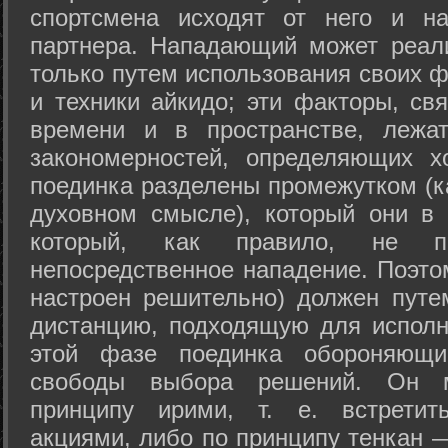
спортсмена исходят от него и на
партнера. Нападающий может реал
только путем использования своих 
и техники айкидо; эти факторы, св
времени и в пространстве, лежа
закономерностей, определяющих х
поединка разделены промежутком (ка
духовном смысле), который они в 
который, как правило, не по
непосредственное нападение. Поэто
настроен решительно) должен путе
дистанцию, подходящую для исполн
этой фазе поединка обороняющ
свободы выбора решений. Он м
принципу ирими, т. е. встретит
акциями, либо по принципу тенкан —