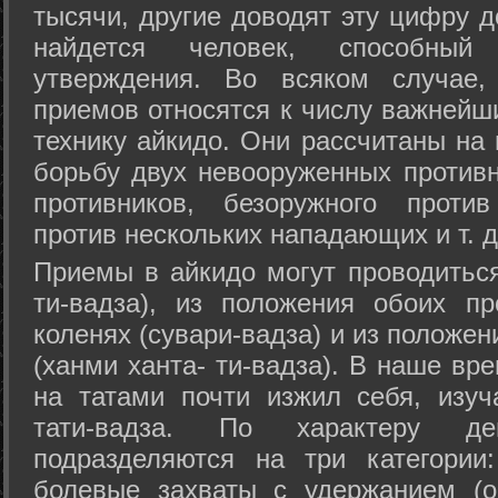
тысячи, другие доводят эту цифру д
найдется человек, способный
утверждения. Во всяком случае,
приемов относятся к числу важнейш
технику айкидо. Они рассчитаны на
борьбу двух невооруженных противн
противников, безоружного против
против нескольких нападающих и т. д
Приемы в айкидо могут проводиться
ти-вадза), из положения обоих п
коленях (сувари-вадза) и из положе
(ханми ханта- ти-вадза). В наше вр
на татами почти изжил себя, изу
тати-вадза. По характеру д
подразделяются на три категории: 
болевые захваты с удержанием (ос