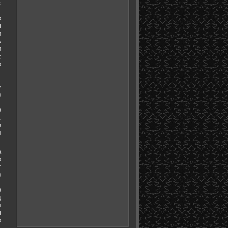
х
в
я
и
ь
и
с
о
у
о
з
.
е
ы
а
о
т
о
з
д
ы
м
з
.