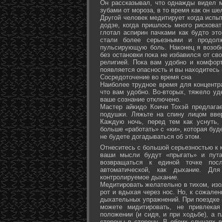
Он рассказывал, что однажды видел 
зубами от мороза, в то время как он ш
Другой человек медитирует когда испы
додзе, когда пришлось много рисковат
глотал аспирин пачками как будто эт
стали более серьезными и продол
пульсирующую боль. Наконец я возоб
без остановки пока не избавился от св
религией. Пока вам удобно и комфор
появляется опасность и вы находитесь
Сосредоточение во время сна
Наиболее трудное время для концентра
что вам удобно. Во-вторых, тяжело уд
ваше сознание отключено.
Мастер айкидо Коичи Тохэй предлага
подушки. Ляжьте на спину лицом вве
Каждую ночь, перед тем как уснуть,
больше «работать» с «ки», которая буд
не будете догадываться об этом.
Отнеситесь с большой серьезностью к к
ваши мысли будут «прыгать» и пута
возвращаться к единой точке посл
автоматической, как дыхание. Дл
контролируемое дыхание.
Медитировать желательно в тихом, изо
рот и вдыхая через нос. Но, к сожале
дыхательных упражнений. При поездке 
можете мидитировать, не привлека
положении (и сидя, и при ходьбе), а 
стороны в сторону. В обоих случаях 