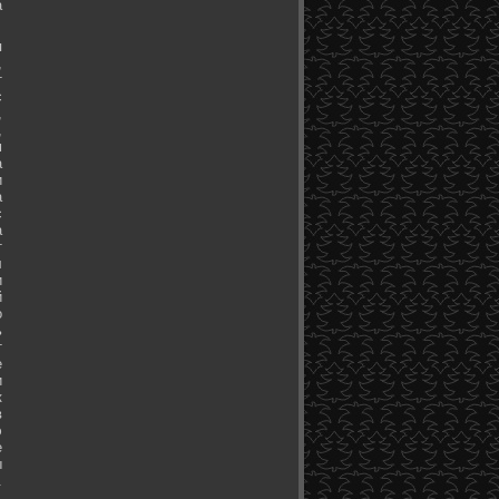
а
я
,
т
с
,
,
м
а
и
а
с
а
т
л
и
й
о
ь
т
е
и
к
в
э
е
ы
.
.