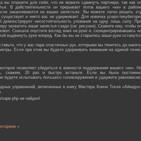
а вы откроете для себя, что не можете сдвинуть партнера, так как о
тья. В действительности он прерывает поток вашего «ки» в район
ысли заканчиваются на ваших запястьях. Вы можете легко решить эт
 существует и никто вас не удерживает. Для новичка усиро-текубитори
й демонстрирует несостоятельность упования на одну лишь силу. Пр
еру захватить ваши запястья сзади (см. рисунки). Скажите ему, чтобы о
ожет. Сначала опустите взгляд вниз на руки и, сконцентрировавшись н
ой выдвинуть руки вперед. Как бы вы не старались ваши руки останутс
тавьте, что у вас пара эластичных рук, которыми вы тянитесь до какого
ометры. Если при этом вы будете удерживать внимание на единой точке
.
которое позволяет убедиться в важности поддержания вашего «ки». Н
сь, скажем, 20 раз и быстро встаньте. Если вы были постоянн
 не будете испытывать большого головокружения и удержите равновесие
одных упражнений, включенных в книгу Мастера Коичи Тохэя «Айкидо»
.
/sape.php не найден!
нтариев »