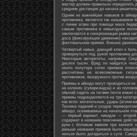
мастер должен правильно определить д
среднем дистанция до начала решитель
Одним из важнейших навыков в айкидо
противника, является так называемое б
с линии атаки при помощи маха бедер 
самым противника в невыгодное поло
заключается в синхронизации рывка на
доса (фиксирующее движение) находит 
фехтовальном приеме. Внешне движени
Четвертый навык, дающий ключ к больш
провернуться под рукой противника дл
Некоторые авторитеты, например Сио
десяти тысяч. Вряд ли найдется чел
около полутора сотен приемов относ
рассчитаны на всевозможные ситуа
противников, безоружного против воору
Приемы в айкидо могут проводиться из 
на коленях (сувари-вадза) и из положе
обычай сидеть на татами почти изжил с
приемы подразделяются на три категори
как вспо- могательные, удары (атэми-в
Техника падений и уходов переворотом
айкидо, осваиваемых на начальном эта
— первый вариант, никадзе — второй
содержат в названии пояснение действи
руки с болевым замком при захвате за
раньше названия приемов были зашифр
нельзя было догадаться о сути. Самур