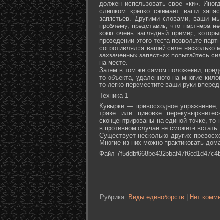
должен использовать свое «ки». Иногд
слишком крепко сжимает ваши запяс
запястьев. Другими словами, ваши м
проблему, представив, что партнера не
кокю очень наглядный пример, которы
проведении этого теста позвольте партн
сопротивлялся вашей силе насколько м
захваченных запястьях попытайтесь сил
на месте.
Затем в том же самом положении, предс
то объекта, удаленного на многие кил
то легко переместите ваши руки вперед
Техника 1
Кувырки — превосходное упражнение, 
траве или циновке перекувыркните
сконцентрированы на единой точке, то
в противном случае не сможете встать.
Существует несколько других превосх
Многие из них можно практиковать дома
Файл 7f5ddbf668be432bbaf47f6ed1d47c4b
Рубрика:
Виды единоборств
|
Нет комме