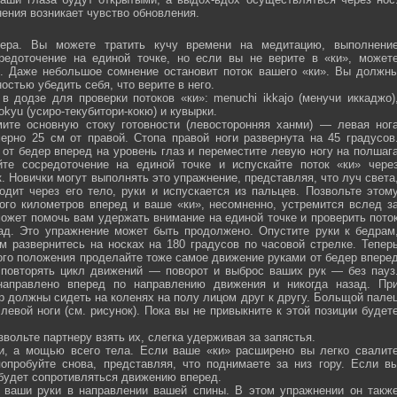
ения возникает чувство обновления.
ра. Вы можете тратить кучу времени на медитацию, выполнени
средоточение на единой точке, но если вы не верите в «ки», может
ю. Даже небольшое сомнение остановит поток вашего «ки». Вы должн
остью убедить себя, что верите в него.
 додзе для проверки потоков «ки»: menuchi ikkajo (менучи иккаджо)
­kokyu (усиро-текубитори-кокю) и кувырки.
ите основную стоку готовности (левосторонняя ханми) — левая ног
ерно 25 см от правой. Стопа правой ноги развернута на 45 градусов
от бедер вперед на уровень глаз и переместите левую ногу на полшаг
те сосредоточение на единой точке и испускайте поток «ки» чере
 Новички могут выполнять это упражнение, представляя, что луч света
одит через его тело, руки и испускается из пальцев. Позвольте этом
ого километров вперед и ваше «ки», несомненно, устремится вслед з
ожет помочь вам удержать внимание на единой точке и проверить пото
ад. Это упражнение может быть продолжено. Опустите руки к бедрам
м развернитесь на носках на 180 градусов по часовой стрелке. Тепер
того положения проделайте тоже самое движение руками от бедер впере
 повторять цикл движений — поворот и выброс ваших рук — без пауз
направлено вперед по направлению движения и никогда назад. Пр
р должны сидеть на коленях на полу лицом друг к другу. Больщой пале
евой ноги (см. рисунок). Пока вы не привыкните к этой позиции будет
вольте партнеру взять их, слегка удерживая за запястья.
ми, а мощью всего тела. Если ваше «ки» расширено вы легко свалит
опробуйте снова, представляя, что поднимаете за низ гору. Если в
 будет сопротивляться движению вперед.
а ваши руки в направлении вашей спины. В этом упражнении он такж