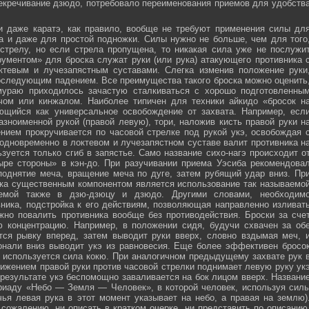
секречивание дзюдо, потребовало переименования приемов для удобств
и даже каратэ, как правило, вообще не требуют применения силы дл
а и даже для простой подножки. Силы нужно не больше, чем для того
стрелу, но если стрела пропущена, то никакая сила уже не послужи
ументом» для броска служат руки (или рука) атакующего противника 
тевым и лучезапястным суставами. Слегка изменив положение руки
оследующим падением. Все преимущества такого броска можно оценить
мураю приходилось зачастую сталкиваться с хорошо подготовленны
ечом или кинжалом. Наиболее типичен для техники айкидо «бросок н
яющийся как универсальное освобождение от захвата. Например, есл
зноименной рукой (правой левую), тори, наложив кисть правой руки н
нием прокручивается по часовой стрелке под рукой укэ, освобождая 
 одновременно в локтевом и лучезапястном суставе валит противника н
зуется только сгиб в запястье. Само название сихо-нагэ происходит о
ыре стороны» в кэн-до. При разучивании приема Уэсиба рекомендова
поднятие меча, вращение меча по дуге, затем рубящий удар вниз. Пр
ка существенным компонентом является использование так называемо
зуемой также в дзю-дзюцу и дзюдо. Другими словами, необходим
ника, подстройка к его действиям, позволяющая направленно изливат
жно повалить противника вообще без противодействия. Броски за сче
ю концентрацию. Например, в положении сидя, будучи схвачен за об
ется рывку вперед, затем выводит руки вверх, словно вздымая меч, 
онали вниз выводит укэ из равновесия. Еще более эффективен бросо
же используется сила кокю. При аналогичном предыдущему захвате рук 
жением правой руки против часовой стрелки поднимает левую руку ук
 результате укэ беспомощно заваливается на бок лицом вверх. Названи
риаду «Небо — Земля — Человек», в которой человек, используя сил
чья левая рука в этот момент указывает на небо, а правая на землю)
сожалению, ни описать в кратком очерке, ни представить по описанию