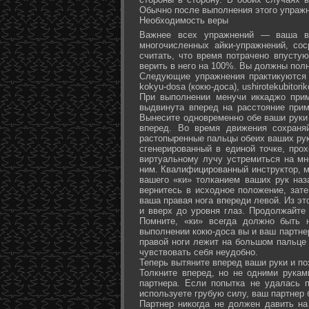
Обычно после выполнения этого упражн
Необходимость веры
Важнее всех упражнений — ваша ве
многочисленных айки-упражнений, со
считать, что время потрачено впусту
верить в него на 100%. Вы должны полн
Следующие упражнения практикуются в
kokyu-dosa (кокю-доса), ushiro­tekubitori
При выполнении менучи иккаджо прим
выдвинута вперед на расстояние прим
Вынесите одновременно обе ваши руки 
вперед. Во время движения сохраняй
растопыренные пальцы обеих ваших рук.
сгенерированный в единой точке, прох
виртуальному лучу устремиться на мн
ним. Квалифицированный инструктор, м
вашего «ки» толканием ваших рук наз
вернитесь в исходное положение, зате
ваша правая нога впереди левой. Из э
и вверх до уровня глаз. Продолжайте
Помните, «ки» всегда должно быть 
выполнении кокю-доса вы и ваш партне
правой ноги лежит на большом пальце л
чувствовать себя неудобно.
Теперь вытяните вперед ваши руки и поз
Толкните вперед, но не одними рука
партнера. Если попытка не удалась п
используете грубую силу, ваш партнер
Партнер никогда не должен давить н