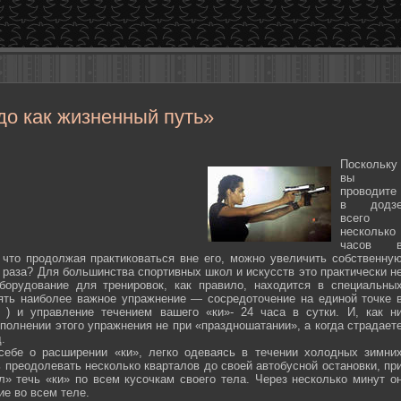
до как жизненный путь»
Поскольку
вы
проводите
в додз
всего
несколько
часов 
 что продолжая практиковаться вне его, можно увеличить собственну
 раза? Для большинства спортивных школ и искусств это практически н
борудование для тренировок, как правило, находится в специальны
ять наиболее важное упражнение — сосредоточение на единой точке 
ten ) и управление течением вашего «ки»- 24 часа в сутки. И, как н
полнении этого упражнения не при «праздношатании», а когда страдает
.
себе о расширении «ки», легко одеваясь в течении холодных зимни
 преодолевать несколько кварталов до своей автобусной остановки, пр
л» течь «ки» по всем кусочкам своего тела. Через несколько минут о
ие во всем теле.