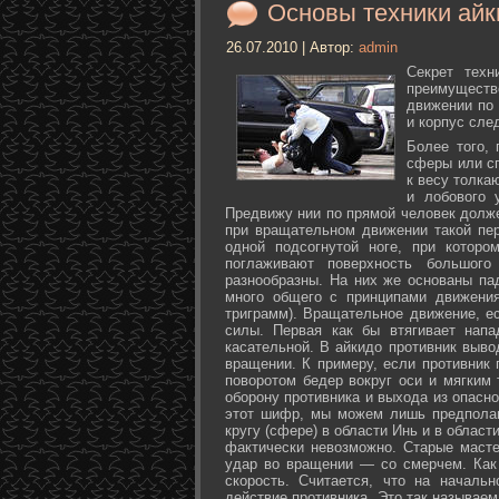
Основы техники айк
26.07.2010 | Автор:
admin
Секрет техн
преимуществ
движении по 
и корпус сле
Более того,
сферы или с
к весу толка
и лобового 
Предвижу нии по прямой человек долже
при вращательном движении такой пер
одной подсогнутой ноге, при которо
поглаживают поверхность большог
разнообразны. На них же основаны па
много общего с принципами движения
триграмм). Вращательное движение, е
силы. Первая как бы втягивает нап
касательной. В айкидо противник выво
вращении. К примеру, если противник 
поворотом бедер вокруг оси и мягким
оборону противника и выхода из опасно
этот шифр, мы можем лишь предполаг
кругу (сфере) в области Инь и в облас
фактически невозможно. Старые маст
удар во вращении — со смерчем. Как 
скорость. Считается, что на началь
действие противника. Это так называе