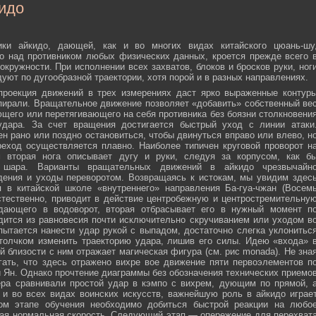
идо
ики айкидо, дающей, как и во многих видах китайского цюань-шу
о над противником любых физических данных, кроется прежде всего 
окружности. При исполнении всех захватов, блоков и бросков руки, ног
дуют по дугообразной траектории, хотя порой и в разных направлениях.
 проекция движений в трех измерениях даст ярко выраженные контур
пирали. Вращательное движение позволяет «добавить» собственный ве
ющего или перетягивающего на себя противника без боязни столкновени
удара. За счет вращения достигается быстрый уход с линии атаки
н рано или поздно остановиться, чтобы двинуться вправо или влево, н
еход осуществляется плавно. Наиболее типичен круговой проворот н
м вторая нога описывает дугу и руки, следуя за корпусом, как б
о шара. Варианты вращательных движений в айкидо чрезвычайн
дения и уходы переворотом. Возвращаясь к истокам, мы увидим здес
 в китайской школе «внутреннего» направления Ба-гуа-чжан (Восем
стественно, приводит в действие центробежную и центростремительну
адающего в водоворот, вторая отбрасывает его в нужный момент п
дится из равновесия почти исключительно скручиванием или уходом в
пытается нанести удар рукой с выпадом, достаточно слегка уклонитьс
 толчком изменить траекторию удара, лишив его силы. Идею «входа» 
й близости с ним отражает магическая фигура (см. рис monada). Не зна
ать, что здесь отражено вихре вое движение пяти первоэлементов п
ти Ян. Однако прочтение диаграммы без обозначения технических приемо
ера сравнивали простой удар в кэмпо с вихрем, дующим по прямой, 
и во всех видах воинских искусств, важнейшую роль в айкидо играе
ном этапе обучения необходимо добиться быстрой реакции на любо
мая нормальная скорость. Следующий этап — опережение для перехват