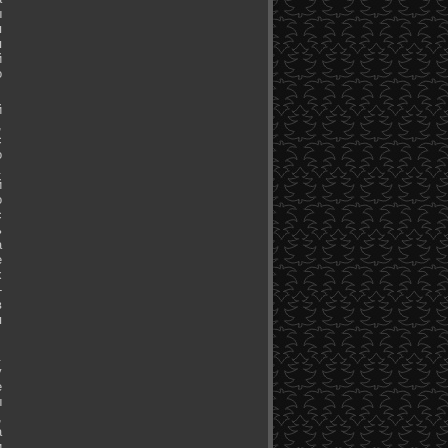
ы
я
я
й
о
й
,
с
о
.
й
о
с
ь
а
е
х
-
в
я
.
у
е
ы
,
а
и