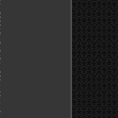
В
й
и
м
н
-
а
и
.
о
,
и
х
и
а
е
,
.
в
е
,
т
,
о
.