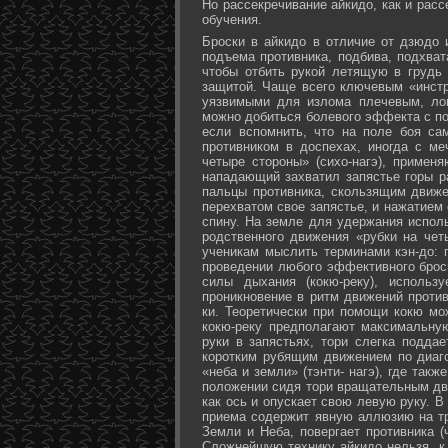
Но рассекречивание айкидо, как и рас
обучения.
Броски в айкидо в отличие от дзюдо 
подъема противника, подбива, подхват
чтобы отбить рукой летящую в грудь 
защитой. Чаще всего ключевым «инстр
уязвимыми для излома плечевым, лок
можно добиться болевого эффекта с п
если вспомнить, что на поле боя са
противником в доспехах, иногда с м
четыре стороны» (сихо-нагэ), примен
нападающий захватил запястье горы ра
пальцы противника, скользящим движе
перехватом свое запястье, и нажатием
спину. На земле для удержания исполь
родственного движения «рубки на чет
ученикам мыслить терминами кэн-до: 
проведении любого эффективного брос
силы дыхания (кокю-реку), исполь
проникновение в ритм движений против
ки. Теоретически при помощи кокю мо
кокю-реку предполагают максимальну
руки в запястьях, тори слегка подда
коротким рубящим движением по диаг
«неба и земли» (тэнти- нагэ), где так
положении сидя тори вращательным дви
как ось и опускает свою левую руку. В
приема содержит явную аллюзию на т
Земли и Неба, повергает противника (
Сложнейшую технику айкидо нельзя, к 