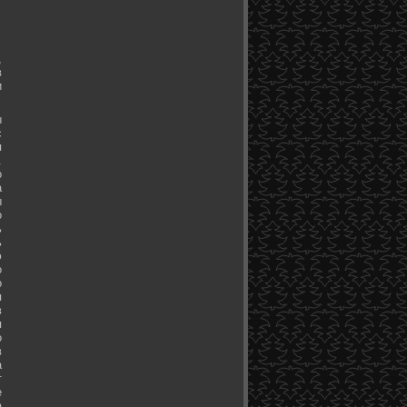
,
в
и
ы
с
я
.
о
а
ы
о
ь
ь
ю
о
о
я
в
я
о
в
а
т
е
а