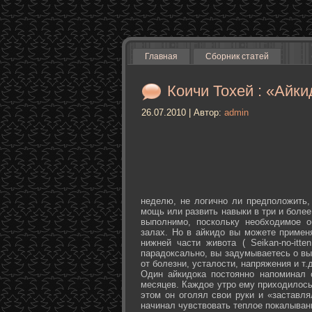
Главная
Сборник статей
Коичи Тохей : «Айки
26.07.2010 | Автор:
admin
неделю, не логично ли предположить,
мощь или развить навыки в три и более
выполнимо, поскольку необходимое о
залах. Но в айкидо вы можете примен
нижней части живота ( Seikan-­no-­it
парадоксально, вы задумываетесь о вы
от болезни, усталости, напряжения и т.д
Один айкидока постоянно напоминал 
месяцев. Каждое утро ему приходилось
этом он оголял свои руки и «заставля
начинал чувствовать теплое покалыван