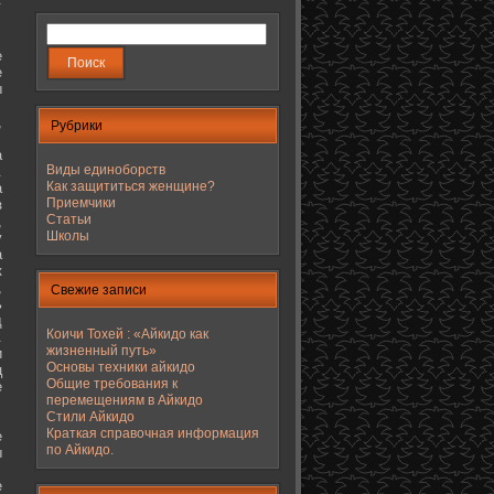
е
е
ы
,
Рубрики
а
Виды единоборств
.
Как защититься женщине?
а
Приемчики
з
Статьи
,
Школы
у
а
к
,
Свежие записи
ь
д
Коичи Тохей : «Айкидо как
.
жизненный путь»
и
Основы техники айкидо
ц
Общие требования к
е
перемещениям в Айкидо
Стили Айкидо
Краткая справочная информация
е
по Айкидо.
ы
е