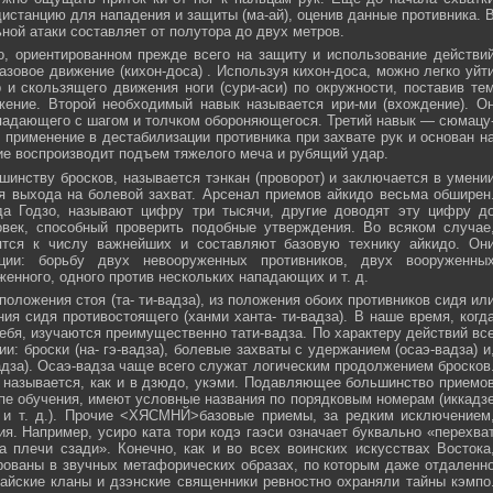
истанцию для нападения и защиты (ма-ай), оценив данные противника. 
ной атаки составляет от полутора до двух метров.
, ориентированном прежде всего на защиту и использование действи
азовое движение (кихон-доса) . Используя кихон-доса, можно легко уйт
и скользящего движения ноги (сури-аси) по окружности, поставив те
жение. Второй необходимый навык называется ири-ми (вхождение). О
падающего с шагом и толчком обороняющегося. Третий навык — сюмацу
применение в дестабилизации противника при захвате рук и основан н
е воспроизводит подъем тяжелого меча и рубящий удар.
инству бросков, называется тэнкан (проворот) и заключается в умени
я выхода на болевой захват. Арсенал приемов айкидо весьма обширен
да Годзо, называют цифру три тысячи, другие доводят эту цифру д
овек, способный проверить подобные утверждения. Во всяком случае
ятся к числу важнейших и составляют базовую технику айкидо. Он
ции: борьбу двух невооруженных противников, двух вооруженны
женного, одного против нескольких нападающих и т. д.
положения стоя (та- ти-вадза), из положения обоих противников сидя ил
ния сидя противостоящего (ханми ханта- ти-вадза). В наше время, когд
ебя, изучаются преимущественно тати-вадза. По характеру действий вс
и: броски (на- гэ-вадза), болевые захваты с удержанием (осаэ-вадза) и
адза). Осаэ-вадза чаще всего служат логическим продолжением бросков
 называется, как и в дзюдо, укэми. Подавляющее большинство приемо
пе обучения, имеют условные названия по порядковым номерам (иккадз
 и т. д.). Прочие <ХЯСМНЙ>базовые приемы, за редким исключением
я. Например, усиро ката тори кодэ гаэси означает буквально «перехва
 плечи сзади». Конечно, как и во всех воинских искусствах Востока
ованы в звучных метафорических образах, по которым даже отдаленн
айские кланы и дзэнские священники ревностно охраняли тайны кэмпо