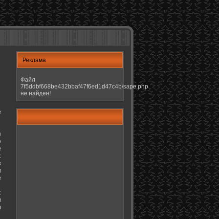
Реклама
Файл
7f5ddbf668be432bbaf47f6ed1d47c4b/sape.php
не найден!
е
в
ю
е
х
в
и
е
х
и
н