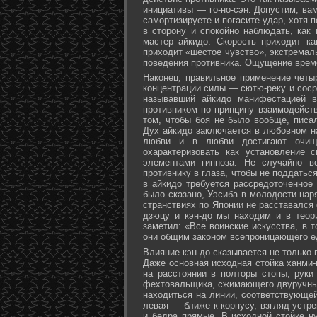
инициативы — го-но-сэн. Допустим, ва
самортизируете и погасите удар, хотя 
в сторону и спокойно наблюдать, как
мастер айкидо. Скорость приходит ка
приходит «шестое чувство», экстремал
поведения противника. Ощущение време
Наконец, правильное применение четы
концентрации силы — сютю-реку и соср
называвший айкидо манифестацией в
противником по принципу взаимодейст
том, чтобы боя не было вообще, писа
Дух айкидо заключается в любовном н
любви и в любви достигают очище
охарактеризовать как установление 
элементами гипноза. Не случайно в
противнику в глаза, чтобы не поддаться
в айкидо требуется рассредоточенное 
было сказано, Уэсиба в молодости нар
странствиях по Японии не расставался 
дзюцу и кэн-до мы находим и в теор
заметил: «Все воинские искусства, в 
они общим законом всепроницающего ед
Влияние кэн-до сказывается не только 
Даже основная исходная стойка ханми-г
на расстоянии в полторы стопы, руки
фехтовальщика, сжимающего двуручный 
находиться на линии, соответствующей
левая — ближе к корпусу, взгляд устре
и бедра прямые. В исходной стойке н