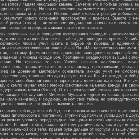
м на голову падает небольшой камень. Заметив его и поймав руками, в
подвергнетесь риску. Но при опережении вы сможете заранее отклонитьс
 камень врежется в землю. Именно такой скорости реакции добиваетс
к результат нового осознания пространства и времени. Вместе с не
ьный разум (гоку-и) — интуитивное предвидение опасности и возможног
ни позволяет определить момент атаки и контратаки.
рех описанных выше принципов аутотренинга приводит к максимально
едоточению жизненной энергии — ай-ки для проведения приема. Уэсиба
селенской любви, учил искать в борьбе не победы, а единения 
вия и взаимоотталкивания начал Инь и Ян. «Мы непрестанно молимся 
л он,- поэтому формально мы запрещаем проведение турниров айкидо
ападении и мирном исходе боя. Противники соединяются высшей сило
ния». На практике то, что Уэсиба называл «любовью», можн
своего рода телепатического контакта между противниками, иногда 
след за древними мастерами основатель айкидо учил не смотрет
 агрессивному влиянию его духа-разума, его ки. Как и в дзюдо, от бойц
зрение, способное мгновенно перехватить движение партнера. Как уж
яду с кэмпо изучал классическое фехтование на мечах кэн-до и в свои
с деревянным мечом (боккэн). Отго- лоски учений великих мастеров кэн
ии айкидо. Не случайно Миямото Мусаси в одном из своих трактато
том числе кэн-дзюцу и со-дзюцу, имеют свои тайны, но руководствуютс
инства, законом, который не выразить словами».
в психической подготовке бойца, но и во многих канонических движениях
амаэ (вполоборота к противнику, ступни под прямым углом друг к друг
 на разных уровнях перед грудью пальцами вперед) идентична стойк
меч. В такой стойке, придающей телу устойчивость, кисти рук должн
 вертикальной оси тела, правая рука дальше от корпуса и выше левой
млен в точку между глаз противника, на «третий глаз» — тэн-тэй. Спин
ужно ощущать приток ки от ног к пальцам рук. Еще до начала схватк