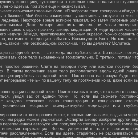
мужчину и женщину, кутающихся в тяжелые теплые пальто и стучащи
ел легко одетым, при этом еще и насвистывал…
тывает серьезные головные боли. «Я забросил свои тренировки айкидо 
ь в бизнесе. Мой бизнес расширился, увеличились нагрузки на мозг, 
о леденцы. Некоторое время аспирин помогал, но затем головные бол
жительными. Даже четыре или пять пилюль не могли заглушит
новил свою старую практику айкидо медитации. Я медитировал часам
оего недуга» Айкидо, практикуемое подобным образом, можно сравнить 
тно, вы имеете тенденцию забывать Всемогущего Бога. Но как тольк
 в «шатком» или беспомощном состоянии, что вы делаете? Молитесь.
ции на единой точке — это когда вы глубоко спите. Во-первых, потом
ерживать свое тело выравненным горизонтально. В третьих, потому чт
ет простое решение. Спите на твердом полу или жесткой постели бе
рх. В таком положении ваше тело располагается вдоль одной линии
 концентрируйтесь на единой точке. Постепенно ваш разум будет вс
ет непрерывно «течь» по вашему телу на протяжении ночи, даже если в
онцентрации на единой точке. Приготовьтесь к тому, что с самого начал
ться, уводя вас от единой точки. Но, если вы сможете постоянн
е каждого «соскока», ваша концентрация в конце-концов стане
я увеличения мощности «ки»практикуйте медитацию или глубок
лированном от посторонних месте, с закрытыми глазами, выдыхая чере
нию, мы редко можем уединиться. Эксперты айкидо изобрели другой ви
в переполненном автобусе или прогулке по тротуару в людской толпе в
я внимания окружающих. Всегда удерживайте тело в вертикально
плечи расслабленными. Если вы идете, старайтесь не раскачиваться и
ваши глаза будут открытыми, а выдох-вдох осуществляться через нос