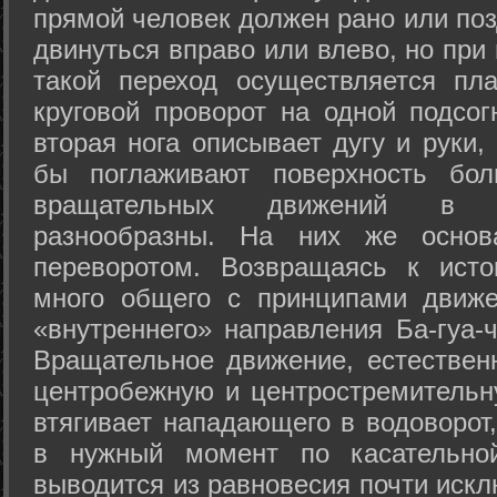
прямой человек должен рано или поз
двинуться вправо или влево, но пр
такой переход осуществляется пл
круговой проворот на одной подсог
вторая нога описывает дугу и руки,
бы поглаживают поверхность бол
вращательных движений в а
разнообразны. На них же осно
переворотом. Возвращаясь к ист
много общего с принципами движе
«внутреннего» направления Ба-гуа-
Вращательное движение, естественн
центробежную и центростремительн
втягивает нападающего в водоворот,
в нужный момент по касательной
выводится из равновесия почти иск