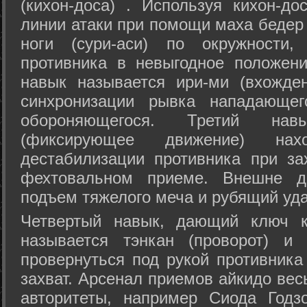
(кихон-доса) . Используя кихон-до
линии атаки при помощи маха бедер
ноги (сури-аси) по окружности
противника в невыгодное положен
навык называется ири-ми (вхожде
синхронизации рывка нападающе
обороняющегося. Третий на
(фиксирующее движение) на
дестабилизации противника при за
фехтовальном приеме. Внешне дв
подъем тяжелого меча и рубящий уда
Четвертый навык, дающий ключ к
называется тэнкан (проворот) и
провернуться под рукой противника
захват. Арсенал приемов айкидо ве
авторитеты, например Сиода Годз