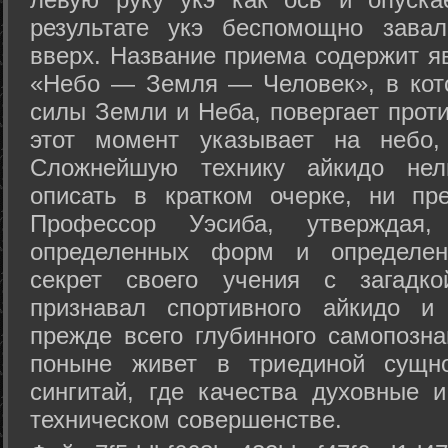
результате укэ беспомощно зава
вверх. Название приема содержит я
«Небо — Земля — Человек», в кото
силы Земли и Неба, повергает проти
этот момент указывает на небо,
Сложнейшую технику айкидо нел
описать в кратком очерке, ни пр
Профессор Уэсиба, утверждая
определенных форм и определенн
секрет своего учения с загадк
признавал спортивного айкидо и
прежде всего глубинного самопозна
поныне живет в триединой сущно
сингитай, где качества духовные 
техническом совершенстве.