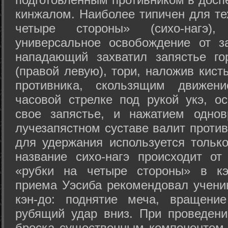
кинжалом. Наиболее типичен для те
четыре стороны» (сихо-нагэ)
универсальное освобождение от з
нападающий захватил запястье го
(правой левую), тори, наложив кист
противника, скользящим движени
часовой стрелке под рукой укэ, о
свое запястье, и нажатием одно
лучезапястном суставе валит против
для удержания используется только
название сихо-нагэ происходит от
«рубки на четыре стороны» в кэ
приема Уэсиба рекомендовал учен
кэн-до: поднятие меча, вращени
рубящий удар вниз. При проведен
броска существенным компонентом 