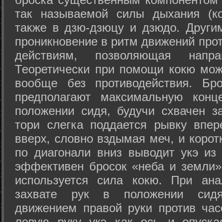
так называемой силы дыхания (ко
также в дзю-дзюцу и дзюдо. Други
проникновение в ритм движений прот
действиям, позволяющая напра
Теоретически при помощи кокю мож
вообще без противодействия. Бро
предполагают максимальную конц
положении сидя, будучи схвачен за
тори слегка поддается рывку впер
вверх, словно вздымая меч, и коро
по диагонали вниз выводит укэ из
эффективен бросок «неба и земли» (
используется сила кокю. При ан
захвате рук в положении сид
движением правой руки против час
левую руку укэ как ось и опуска