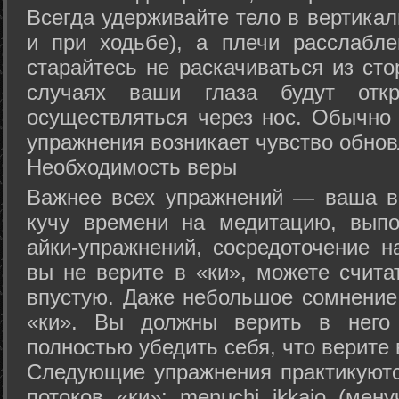
Всегда удерживайте тело в вертикал
и при ходьбе), а плечи расслабл
старайтесь не раскачиваться из сто
случаях ваши глаза будут отк
осуществляться через нос. Обычно 
упражнения возникает чувство обнов
Необходимость веры
Важнее всех упражнений — ваша в
кучу времени на медитацию, выпо
айки-упражнений, сосредоточение н
вы не верите в «ки», можете счита
впустую. Даже небольшое сомнение 
«ки». Вы должны верить в нег
полностью убедить себя, что верите 
Следующие упражнения практикуютс
потоков «ки»: menuchi ikkajo (мену