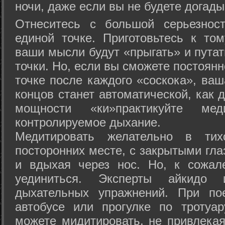
ночи, даже если вы не будете догады
Отнеситесь с большой серьезнос
единой точке. Приготовьтесь к том
ваши мысли будут «прыгать» и путат
точки. Но, если вы сможете постоян
точке после каждого «соскока», ваш
концов станет автоматической, как 
мощности «ки»практикуйте ме
контролируемое дыхание.
Медитировать желательно в тих
посторонних месте, с закрытыми гла
и вдыхая через нос. Но, к сожа
уединиться. Эксперты айкидо 
дыхательных упражнений. При по
автобусе или прогулке по тротуа
можете мидитировать, не привлека