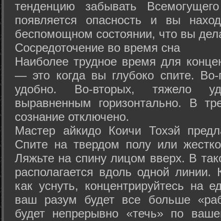
тенденцию забывать Всемогущего
появляется опасность и вы нахо
беспомощном состоянии, что вы дел
Сосредоточение во время сна
Наиболее трудное время для концен
— это когда вы глубоко спите. Во-
удобно. Во-вторых, тяжело у
выравненным горизонтально. В тр
сознание отключено.
Мастер айкидо Коичи Тохэй предл
Спите на твердом полу или жестко
Ляжьте на спину лицом вверх. В та
располагается вдоль одной линии. 
как уснуть, концентрируйтесь на е
ваш разум будет все больше «раб
будет непрерывно «течь» по ваше