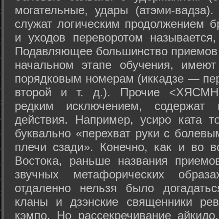
могательные, удары (атэми-вадза).
служат логическим продолжением бр
и уходов переворотом называется,
Подавляющее большинство приемов 
начальном этапе обучения, имеют
порядковым номерам (иккадзе — пер
второй и т. д.). Прочие <ХЯСМН
редким исключением, содержат 
действия. Например, усиро ката то
буквально «перехват руки с болевы
плечи сзади». Конечно, как и во в
Востока, раньше названия прием
звучных метафорических образ
отдаленно нельзя было догадатьс
кланы и дзэнские священники рев
кэмпо. Но рассекречивание айкидо,