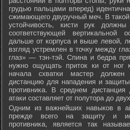
расстоянии в полторы стопы, руки 
грудью пальцами вперед) идентична
сжимающего двуручный меч. В такой
устойчивость, кисти рук должны
соответствующей вертикальной о
дальше от корпуса и выше левой, л
взгляд устремлен в точку между гла
глаз» — тэн-тэй. Спина и бедра пр
нужно ощущать приток ки от ног 
начала схватки мастер должен 
дистанцию для нападения и защиты 
противника. В среднем дистанция
атаки составляет от полутора до дву
Одним из важнейших навыков в ай
прежде всего на защиту и исп
противника, является так называ