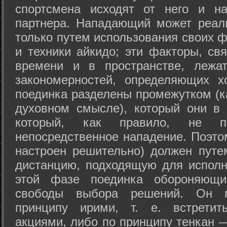
спортсмена исходят от него и на
партнера. Нападающий может реал
только путем использования своих 
и техники айкидо; эти факторы, св
времени и в пространстве, лежа
закономерностей, определяющих х
поединка разделены промежутком (ка
духовном смысле), который они в 
который, как правило, не по
непосредственное нападение. Поэто
настроен решительно) должен путе
дистанцию, подходящую для исполн
этой фазе поединка обороняющ
свободы выбора решений. Он м
принципу ирими, т. е. встретит
акциями, либо по принципу тенкан —