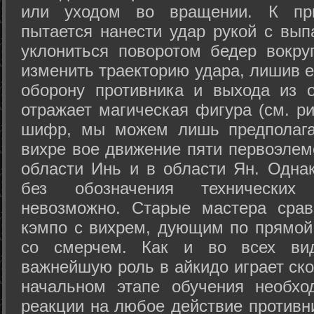
или уходом во вращении. К при
пытается нанести удар рукой с вып
уклониться поворотом бедер вокру
изменить траекторию удара, лишив е
оборону противника и выхода из 
отражает магическая фигура (см. ри
шифр, мы можем лишь предполагат
вихре вое движение пяти первоэлеме
области Инь и в области Ян. Одна
без обозначения технических
невозможно. Старые мастера срав
кэмпо с вихрем, дующим по прямой
со смерчем. Как и во всех вида
важнейшую роль в айкидо играет ско
начальном этапе обучения необхо
реакции на любое действие противн