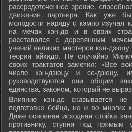
рассредоточенное зрение, способно
движение партнера. Как уже бы
молодости наряду с кэмпо изучал к
на мечах кэн-до и в своих стра
расставался с деревянным мечом 
учений великих мастеров кэн-дзюцу 
теории айкидо. Не случайно Миям
своих трактатов заметил: «Все вои
числе кэн-дзюцу и со-дзюцу, 
руководствуются они общим зак
единства, законом, который не выра
Влияние кэн-до сказывается не 
подготовке бойца, но и во многих 
Даже основная исходная стойка хан
противнику, ступни под прямым 