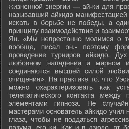
жизненной энергии — ай-ки для про
называвший айкидо манифестацией 
искать в борьбе не победы, а еди
принципу взаимодействия и взаимоо
Ян. «Мы непрестанно молимся о т
вообще, писал он,- поэтому фо
проведение турниров айкидо. Дух
любовном нападении и мирном ис
соединяются высшей силой любви
очищения». На практике то, что Уэ
можно охарактеризовать как уст
телепатического контакта между 
элементами гипноза. Не случай
мастерами основатель айкидо учил н
глаза, чтобы не поддаться агресси
разума, его ки. Как и в дзюдо, от 