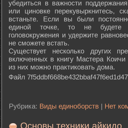
убедиться в важности поддержания
или циновке перекувыркнитесь, с
встаньте. Если вы были постоянн
единой точке, то не будете 
головокружения и удержите равнове
не сможете встать.
Существует несколько других пре
включенных в книгу Мастера Коичи 
из них можно практиковать дома.
Файл 7f5ddbf668be432bbaf47f6ed1d47
Рубрика:
Виды единоборств
|
Нет ко
Основы техники айкидо