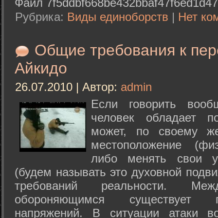
Файл 7f5ddbf668be432bbaf47f6ed1d47
Рубрика:
Виды единоборств
|
Нет ко
Общие требования к пе
Айкидо
26.07.2010 | Автор:
admin
Если говорить вооб
человек обладает п
может, по своему ж
местоположение (физ
либо менять свои у
(будем называть это духовной подв
требований реальности. М
обороняющимся существует п
напряжений. В ситуации атаки в