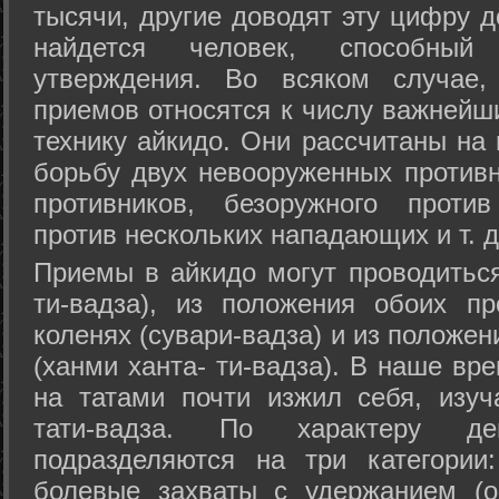
тысячи, другие доводят эту цифру д
найдется человек, способный
утверждения. Во всяком случае,
приемов относятся к числу важнейш
технику айкидо. Они рассчитаны на
борьбу двух невооруженных противн
противников, безоружного против
против нескольких нападающих и т. д
Приемы в айкидо могут проводиться
ти-вадза), из положения обоих п
коленях (сувари-вадза) и из положе
(ханми ханта- ти-вадза). В наше вр
на татами почти изжил себя, изу
тати-вадза. По характеру д
подразделяются на три категории: 
болевые захваты с удержанием (ос