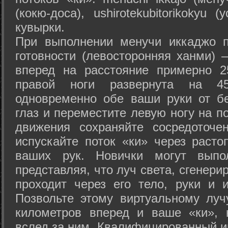
(кокю-доса), ushiro­tekubitori­kokyu 
кувырки.
При выполнении менучи иккаджо п
готовности (левосторонняя ханми) 
вперед на расстояние примерно 2
правой ноги развернута на 45
одновременно обе ваши руки от б
глаз и переместите левую ногу на п
движения сохраняйте сосредоточе
испускайте поток «ки» через раст
ваших рук. Новички могут выпол
представляя, что луч света, сгенери
проходит через его тело, руки и и
Позвольте этому виртуальному луч
километров вперед и ваше «ки», 
вслед за ним. Квалифицированный и