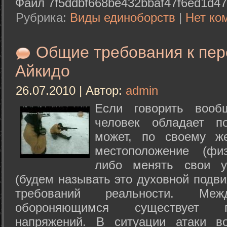
Файл 7f5ddbf668be432bbaf47f6ed1d47
Рубрика:
Виды единоборств
|
Нет ко
Общие требования к пе
Айкидо
26.07.2010 | Автор:
admin
Если говорить вооб
человек обладает п
может, по своему ж
местоположение (физ
либо менять свои у
(будем называть это духовной подв
требований реальности. М
обороняющимся существует п
напряжений. В ситуации атаки в