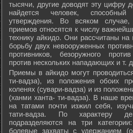
тысячи, другие доводят эту цифру д
найдется человек, способный
утверждения. Во всяком случае,
приемов относятся к числу важнейш
технику айкидо. Они рассчитаны на
борьбу двух невооруженных противн
противников, безоружного против
против нескольких нападающих и т. д
Приемы в айкидо могут проводиться
ти-вадза), из положения обоих п
коленях (сувари-вадза) и из положе
(ханми ханта- ти-вадза). В наше вр
на татами почти изжил себя, изу
тати-вадза. По характеру д
подразделяются на три категории: 
болевые захваты с удержанием (ос