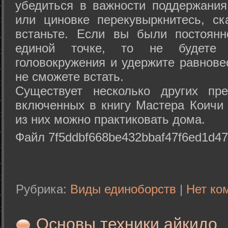
убедиться в важности поддержания
или циновке перекувыркнитесь, с
встаньте. Если вы были постоянн
единой точке, то не будете 
головокружения и удержите равнове
не сможете встать.
Существует несколько других пре
включенных в книгу Мастера Коичи 
из них можно практиковать дома.
Файл 7f5ddbf668be432bbaf47f6ed1d47
Рубрика:
Виды единоборств
|
Нет ко
Основы техники айкидо