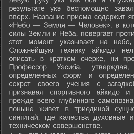
результате укэ беспомощно зава
вверх. Название приема содержит я
«Небо — Земля — Человек», в кото
силы Земли и Неба, повергает проти
этот момент указывает на небо,
Сложнейшую технику айкидо нел
описать в кратком очерке, ни пр
Профессор Уэсиба, утверждая
определенных форм и определенн
секрет своего учения с загадк
признавал спортивного айкидо и
прежде всего глубинного самопозна
поныне живет в триединой сущно
сингитай, где качества духовные 
техническом совершенстве.