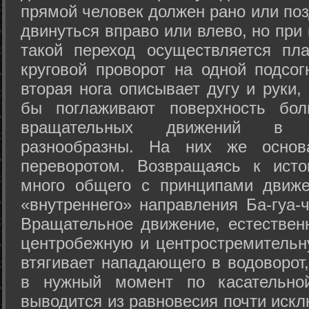
прямой человек должен рано или поз
двинуться вправо или влево, но пр
такой переход осуществляется пл
круговой проворот на одной подсог
вторая нога описывает дугу и руки,
бы поглаживают поверхность бол
вращательных движений в а
разнообразны. На них же осно
переворотом. Возвращаясь к ист
много общего с принципами движе
«внутреннего» направления Ба-гуа-
Вращательное движение, естественн
центробежную и центростремительн
втягивает нападающего в водоворот,
в нужный момент по касательной
выводится из равновесия почти иск