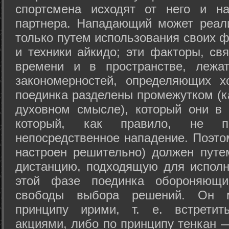
спортсмена исходят от него и на
партнера. Нападающий может реал
только путем использования своих 
и техники айкидо; эти факторы, св
времени и в пространстве, лежа
закономерностей, определяющих х
поединка разделены промежутком (ка
духовном смысле), который они в 
который, как правило, не по
непосредственное нападение. Поэто
настроен решительно) должен путе
дистанцию, подходящую для исполн
этой фазе поединка обороняющ
свободы выбора решений. Он м
принципу ирими, т. е. встретит
акциями, либо по принципу тенкан —