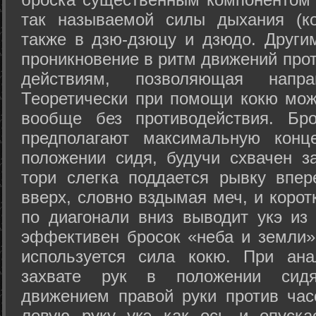
так называемой силы дыхания (ко
также в дзю-дзюцу и дзюдо. Други
проникновение в ритм движений прот
действиям, позволяющая напра
Теоретически при помощи кокю мож
вообще без противодействия. Бро
предполагают максимальную конц
положении сидя, будучи схвачен за
тори слегка поддается рывку впер
вверх, словно вздымая меч, и коро
по диагонали вниз выводит укэ из
эффективен бросок «неба и земли» (
используется сила кокю. При ан
захвате рук в положении сид
движением правой руки против час
левую руку укэ как ось и опуска