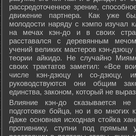
рассредоточенное зрение, способно
движение партнера. Как уже бы
молодости наряду с кэмпо изучал к
на мечах кэн-до и в своих стра
расставался с деревянным мечом 
учений великих мастеров кэн-дзюцу 
теории айкидо. Не случайно Миям
своих трактатов заметил: «Все вои
числе кэн-дзюцу и со-дзюцу, 
руководствуются они общим зак
единства, законом, который не выра
Влияние кэн-до сказывается не 
подготовке бойца, но и во многих 
Даже основная исходная стойка хан
противнику, ступни под прямым 