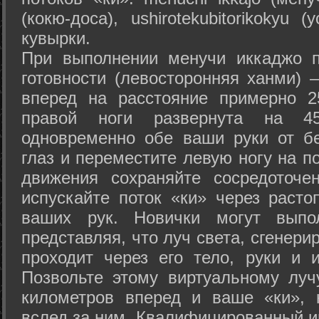
(кокю-доса), ushiro­tekubitori­kokyu 
кувырки.
При выполнении менучи иккаджо п
готовности (левосторонняя ханми) 
вперед на расстояние примерно 2
правой ноги развернута на 45
одновременно обе ваши руки от б
глаз и переместите левую ногу на п
движения сохраняйте сосредоточе
испускайте поток «ки» через раст
ваших рук. Новички могут выпол
представляя, что луч света, сгенери
проходит через его тело, руки и и
Позвольте этому виртуальному луч
километров вперед и ваше «ки», 
вслед за ним. Квалифицированный и