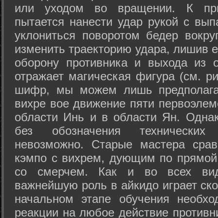
или уходом во вращении. К при
пытается нанести удар рукой с вып
уклониться поворотом бедер вокру
изменить траекторию удара, лишив е
оборону противника и выхода из 
отражает магическая фигура (см. ри
шифр, мы можем лишь предполагат
вихре вое движение пяти первоэлеме
области Инь и в области Ян. Одна
без обозначения технических
невозможно. Старые мастера срав
кэмпо с вихрем, дующим по прямой
со смерчем. Как и во всех вида
важнейшую роль в айкидо играет ско
начальном этапе обучения необхо
реакции на любое действие противн