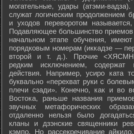
могательные, удары (атэми-вадза).
служат логическим продолжением бр
и уходов переворотом называется,
Подавляющее большинство приемов 
начальном этапе обучения, имеют
порядковым номерам (иккадзе — пер
второй и т. д.). Прочие <ХЯСМН
редким исключением, содержат 
действия. Например, усиро ката то
буквально «перехват руки с болевы
плечи сзади». Конечно, как и во в
Востока, раньше названия прием
звучных метафорических образ
отдаленно нельзя было догадатьс
кланы и дзэнские священники рев
кэмпо. Но рассекречивание айкидо,