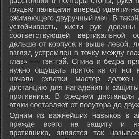
расстоянии в полторы стопы, руки 
грудью пальцами вперед) идентична
сжимающего двуручный меч. В такой
устойчивость, кисти рук должны
соответствующей вертикальной о
дальше от корпуса и выше левой, л
взгляд устремлен в точку между гла
глаз» — тэн-тэй. Спина и бедра пр
нужно ощущать приток ки от ног 
начала схватки мастер должен 
дистанцию для нападения и защиты 
противника. В среднем дистанция
атаки составляет от полутора до дву
Одним из важнейших навыков в ай
прежде всего на защиту и исп
противника, является так называ