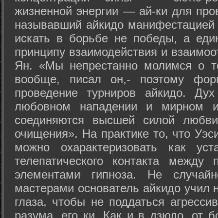
жизненной энергии — ай-ки для про
называвший айкидо манифестацией 
искать в борьбе не победы, а еди
принципу взаимодействия и взаимоо
Ян. «Мы непрестанно молимся о т
вообще, писал он,- поэтому фо
проведение турниров айкидо. Дух
любовном нападении и мирном ис
соединяются высшей силой любви
очищения». На практике то, что Уэ
можно охарактеризовать как уст
телепатического контакта между 
элементами гипноза. Не случай
мастерами основатель айкидо учил н
глаза, чтобы не поддаться агресси
разума, его ки. Как и в дзюдо, от 