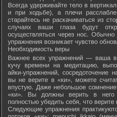
Всегда удерживайте тело в вертикал
и при ходьбе), а плечи расслабл
старайтесь не раскачиваться из сто
случаях ваши глаза будут отк
осуществляться через нос. Обычно 
упражнения возникает чувство обнов
Необходимость веры
Важнее всех упражнений — ваша в
кучу времени на медитацию, выпо
айки-упражнений, сосредоточение н
вы не верите в «ки», можете счита
впустую. Даже небольшое сомнение 
«ки». Вы должны верить в нег
полностью убедить себя, что верите 
Следующие упражнения практикуютс
потоков «ки»: menuchi ikkajo (мену