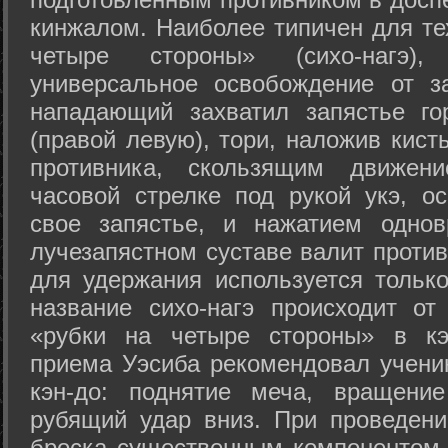
кинжалом. Наиболее типичен для те
четыре стороны» (сихо-нагэ)
универсальное освобождение от з
нападающий захватил запястье го
(правой левую), тори, наложив кист
противника, скользящим движени
часовой стрелке под рукой укэ, о
свое запястье, и нажатием одно
лучезапястном суставе валит против
для удержания используется только
название сихо-нагэ происходит от
«рубки на четыре стороны» в кэ
приема Уэсиба рекомендовал учен
кэн-до: поднятие меча, вращени
рубящий удар вниз. При проведен
броска существенным компонентом 