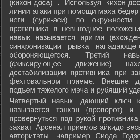
(кихон-доса) . Используя кихон-до
линии атаки при помощи маха бедер
ноги (сури-аси) по окружности
противника в невыгодное положен
навык называется ири-ми (вхожде
синхронизации рывка нападающе
обороняющегося. Третий на
(фиксирующее движение) на
дестабилизации противника при за
фехтовальном приеме. Внешне дв
подъем тяжелого меча и рубящий уда
Четвертый навык, дающий ключ к
называется тэнкан (проворот) и
провернуться под рукой противника
захват. Арсенал приемов айкидо ве
авторитеты, например Сиода Годз