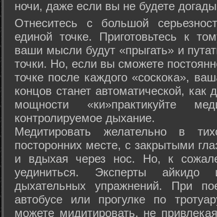
ночи, даже если вы не будете догады
Отнеситесь с большой серьезнос
единой точке. Приготовьтесь к том
ваши мысли будут «прыгать» и путат
точки. Но, если вы сможете постоян
точке после каждого «соскока», ваш
концов станет автоматической, как 
мощности «ки»практикуйте ме
контролируемое дыхание.
Медитировать желательно в тих
посторонних месте, с закрытыми гла
и вдыхая через нос. Но, к сожа
уединиться. Эксперты айкидо 
дыхательных упражнений. При по
автобусе или прогулке по тротуа
можете мидитировать, не привлека