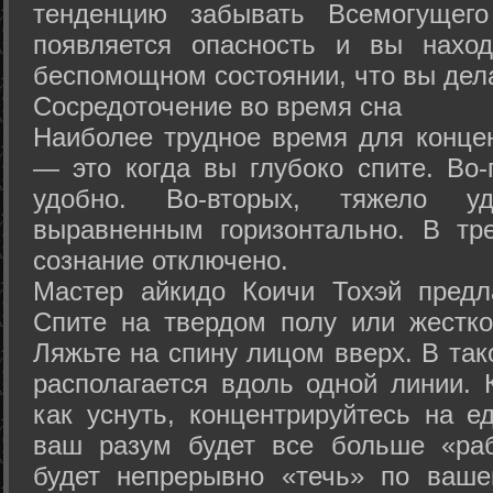
тенденцию забывать Всемогущего
появляется опасность и вы нахо
беспомощном состоянии, что вы дел
Сосредоточение во время сна
Наиболее трудное время для концен
— это когда вы глубоко спите. Во-
удобно. Во-вторых, тяжело у
выравненным горизонтально. В тр
сознание отключено.
Мастер айкидо Коичи Тохэй предл
Спите на твердом полу или жестко
Ляжьте на спину лицом вверх. В та
располагается вдоль одной линии. 
как уснуть, концентрируйтесь на е
ваш разум будет все больше «раб
будет непрерывно «течь» по ваше