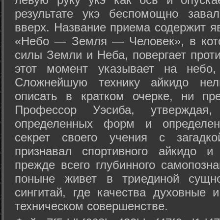
результате укэ беспомощно зава
вверх. Название приема содержит я
«Небо — Земля — Человек», в кото
силы Земли и Неба, повергает проти
этот момент указывает на небо,
Сложнейшую технику айкидо нел
описать в кратком очерке, ни пр
Профессор Уэсиба, утверждая
определенных форм и определенн
секрет своего учения с загадк
признавал спортивного айкидо и
прежде всего глубинного самопозна
поныне живет в триединой сущно
сингитай, где качества духовные 
техническом совершенстве.