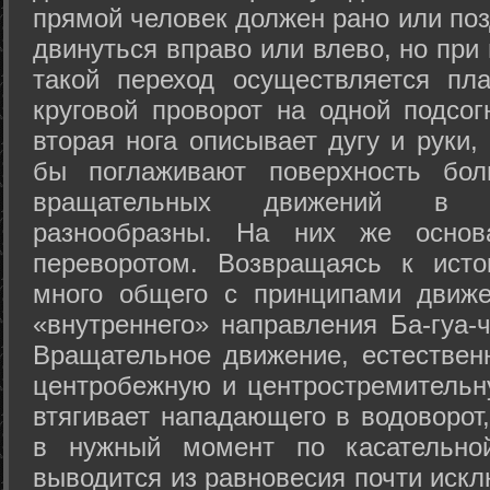
прямой человек должен рано или поз
двинуться вправо или влево, но пр
такой переход осуществляется пл
круговой проворот на одной подсог
вторая нога описывает дугу и руки,
бы поглаживают поверхность бол
вращательных движений в а
разнообразны. На них же осно
переворотом. Возвращаясь к ист
много общего с принципами движе
«внутреннего» направления Ба-гуа-
Вращательное движение, естественн
центробежную и центростремительн
втягивает нападающего в водоворот,
в нужный момент по касательной
выводится из равновесия почти иск