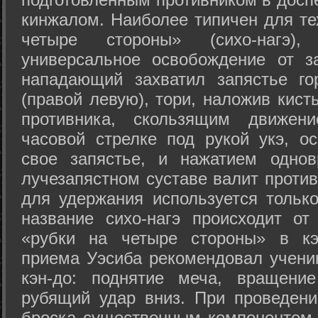
кинжалом. Наиболее типичен для те
четыре стороны» (сихо-нагэ)
универсальное освобождение от з
нападающий захватил запястье го
(правой левую), тори, наложив кист
противника, скользящим движени
часовой стрелке под рукой укэ, о
свое запястье, и нажатием одно
лучезапястном суставе валит против
для удержания используется только
название сихо-нагэ происходит от
«рубки на четыре стороны» в кэ
приема Уэсиба рекомендовал учен
кэн-до: поднятие меча, вращени
рубящий удар вниз. При проведен
броска существенным компонентом 