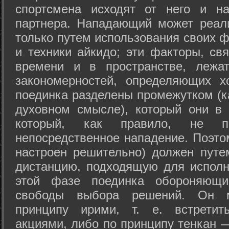
спортсмена исходят от него и на
партнера. Нападающий может реал
только путем использования своих 
и техники айкидо; эти факторы, св
времени и в пространстве, лежа
закономерностей, определяющих х
поединка разделены промежутком (ка
духовном смысле), который они в 
который, как правило, не по
непосредственное нападение. Поэто
настроен решительно) должен путе
дистанцию, подходящую для исполн
этой фазе поединка обороняющ
свободы выбора решений. Он м
принципу ирими, т. е. встретит
акциями, либо по принципу тенкан —