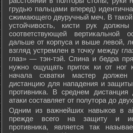
расстоянии в полторы стопы, руки 
грудью пальцами вперед) идентична
сжимающего двуручный меч. В такой
устойчивость, кисти рук должны
соответствующей вертикальной о
дальше от корпуса и выше левой, л
взгляд устремлен в точку между гла
глаз» — тэн-тэй. Спина и бедра пр
нужно ощущать приток ки от ног 
начала схватки мастер должен 
дистанцию для нападения и защиты 
противника. В среднем дистанция
атаки составляет от полутора до дву
Одним из важнейших навыков в ай
прежде всего на защиту и исп
противника, является так называ