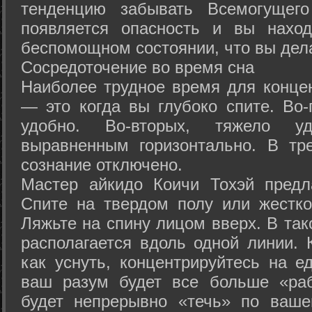
тенденцию забывать Всемогущего
появляется опасность и вы нахо
беспомощном состоянии, что вы дел
Сосредоточение во время сна
Наиболее трудное время для концен
— это когда вы глубоко спите. Во-
удобно. Во-вторых, тяжело у
выравненным горизонтально. В тр
сознание отключено.
Мастер айкидо Коичи Тохэй предл
Спите на твердом полу или жестко
Ляжьте на спину лицом вверх. В та
располагается вдоль одной линии. 
как уснуть, концентрируйтесь на е
ваш разум будет все больше «раб
будет непрерывно «течь» по ваше