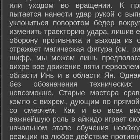
или уходом во вращении. К при
пытается нанести удар рукой с вып
уклониться поворотом бедер вокру
изменить траекторию удара, лишив е
оборону противника и выхода из 
отражает магическая фигура (см. ри
шифр, мы можем лишь предполагат
вихре вое движение пяти первоэлеме
области Инь и в области Ян. Одна
без обозначения технических
невозможно. Старые мастера срав
кэмпо с вихрем, дующим по прямой
со смерчем. Как и во всех вида
важнейшую роль в айкидо играет ско
начальном этапе обучения необхо
реакции на любое действие противн