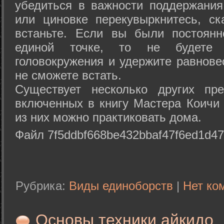
убедиться в важности поддержания
или циновке перекувыркнитесь, с
встаньте. Если вы были постоянн
единой точке, то не будете 
головокружения и удержите равнове
не сможете встать.
Существует несколько других пре
включенных в книгу Мастера Коичи 
из них можно практиковать дома.
Файл 7f5ddbf668be432bbaf47f6ed1d47
Рубрика:
Виды единоборств
|
Нет ко
Основы техники айкидо