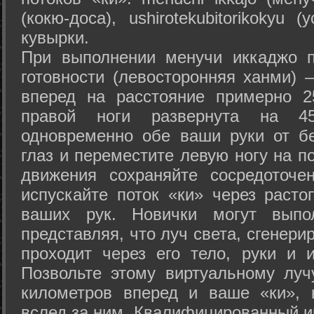
(кокю-доса), ushiro­tekubitori­kokyu 
кувырки.
При выполнении менучи иккаджо п
готовности (левосторонняя ханми) 
вперед на расстояние примерно 2
правой ноги развернута на 45
одновременно обе ваши руки от б
глаз и переместите левую ногу на п
движения сохраняйте сосредоточе
испускайте поток «ки» через раст
ваших рук. Новички могут выпол
представляя, что луч света, сгенери
проходит через его тело, руки и и
Позвольте этому виртуальному луч
километров вперед и ваше «ки», 
вслед за ним. Квалифицированный и