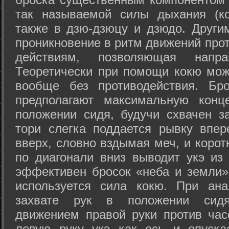
так называемой силы дыхания (ко
также в дзю-дзюцу и дзюдо. Други
проникновение в ритм движений прот
действиям, позволяющая напра
Теоретически при помощи кокю мож
вообще без противодействия. Бро
предполагают максимальную конц
положении сидя, будучи схвачен за
тори слегка поддается рывку впер
вверх, словно вздымая меч, и коро
по диагонали вниз выводит укэ из
эффективен бросок «неба и земли» (
используется сила кокю. При ан
захвате рук в положении сид
движением правой руки против час
левую руку укэ как ось и опуска