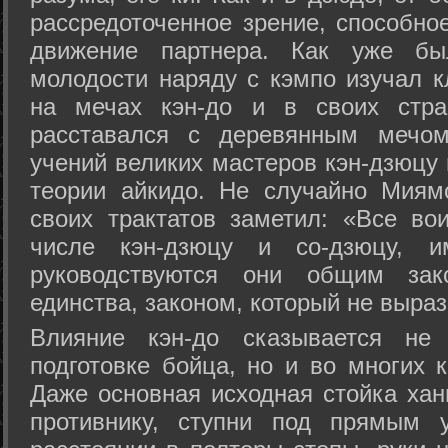
рассредоточенное зрение, способно
движение партнера. Как уже бы
молодости наряду с кэмпо изучал к
на мечах кэн-до и в своих стра
расставался с деревянным мечом 
учений великих мастеров кэн-дзюцу 
теории айкидо. Не случайно Миям
своих трактатов заметил: «Все вои
числе кэн-дзюцу и со-дзюцу, 
руководствуются они общим зак
единства, законом, который не выра
Влияние кэн-до сказывается не 
подготовке бойца, но и во многих 
Даже основная исходная стойка хан
противнику, ступни под прямым 