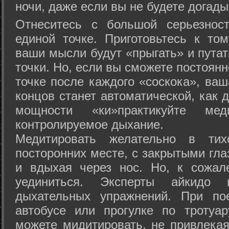
ночи, даже если вы не будете догады
Отнеситесь с большой серьезнос
единой точке. Приготовьтесь к том
ваши мысли будут «прыгать» и путат
точки. Но, если вы сможете постоян
точке после каждого «соскока», ваш
концов станет автоматической, как 
мощности «ки»практикуйте ме
контролируемое дыхание.
Медитировать желательно в тих
посторонних месте, с закрытыми гла
и вдыхая через нос. Но, к сожа
уединиться. Эксперты айкидо 
дыхательных упражнений. При по
автобусе или прогулке по тротуа
можете мидитировать, не привлека