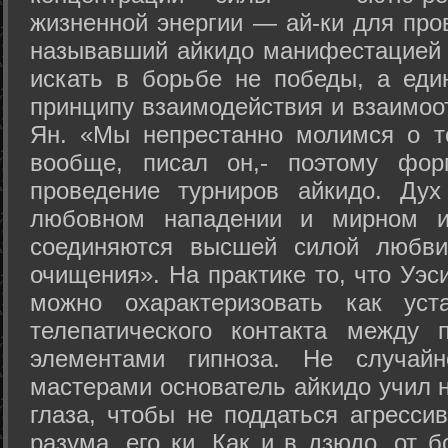
жизненной энергии — ай-ки для про
называвший айкидо манифестацией 
искать в борьбе не победы, а еди
принципу взаимодействия и взаимоо
Ян. «Мы непрестанно молимся о т
вообще, писал он,- поэтому фо
проведение турниров айкидо. Дух
любовном нападении и мирном ис
соединяются высшей силой любви
очищения». На практике то, что Уэ
можно охарактеризовать как уст
телепатического контакта между 
элементами гипноза. Не случай
мастерами основатель айкидо учил н
глаза, чтобы не поддаться агресси
разума, его ки. Как и в дзюдо, от 