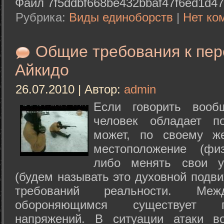
Файл 7f5ddbf668be432bbaf47f6ed1d47
Рубрика:
Виды единоборств
|
Нет ко
Общие требования к пе
Айкидо
26.07.2010 | Автор:
admin
Если говорить вооб
человек обладает п
может, по своему ж
местоположение (физ
либо менять свои у
(будем называть это духовной подв
требований реальности. М
обороняющимся существует п
напряжений. В ситуации атаки в