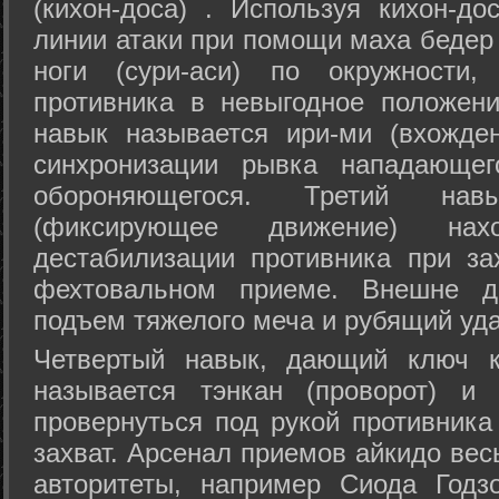
(кихон-доса) . Используя кихон-до
линии атаки при помощи маха бедер
ноги (сури-аси) по окружности
противника в невыгодное положен
навык называется ири-ми (вхожде
синхронизации рывка нападающе
обороняющегося. Третий на
(фиксирующее движение) на
дестабилизации противника при за
фехтовальном приеме. Внешне дв
подъем тяжелого меча и рубящий уда
Четвертый навык, дающий ключ к
называется тэнкан (проворот) и
провернуться под рукой противника
захват. Арсенал приемов айкидо ве
авторитеты, например Сиода Годз