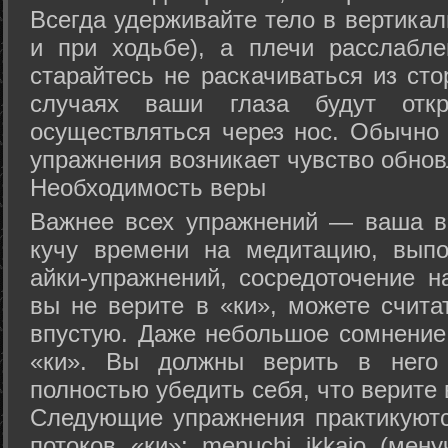
Всегда удерживайте тело в вертикал
и при ходьбе), а плечи расслабл
старайтесь не раскачиваться из сто
случаях ваши глаза будут отк
осуществляться через нос. Обычно 
упражнения возникает чувство обнов
Необходимость веры
Важнее всех упражнений — ваша в
кучу времени на медитацию, выпо
айки-упражнений, сосредоточение н
вы не верите в «ки», можете счита
впустую. Даже небольшое сомнение 
«ки». Вы должны верить в нег
полностью убедить себя, что верите 
Следующие упражнения практикуютс
потоков «ки»: menuchi ikkajo (мену