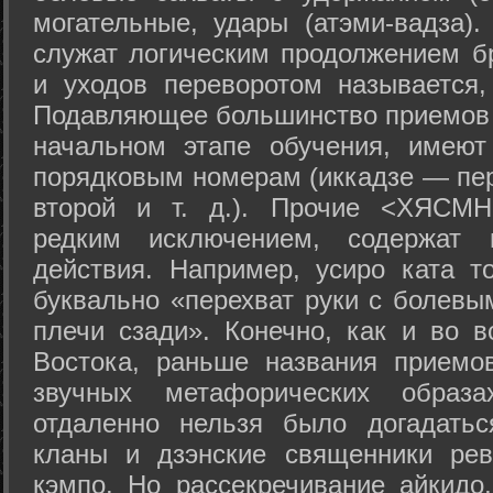
могательные, удары (атэми-вадза).
служат логическим продолжением бр
и уходов переворотом называется,
Подавляющее большинство приемов 
начальном этапе обучения, имеют
порядковым номерам (иккадзе — пер
второй и т. д.). Прочие <ХЯСМН
редким исключением, содержат 
действия. Например, усиро ката то
буквально «перехват руки с болевы
плечи сзади». Конечно, как и во в
Востока, раньше названия прием
звучных метафорических образ
отдаленно нельзя было догадатьс
кланы и дзэнские священники рев
кэмпо. Но рассекречивание айкидо,