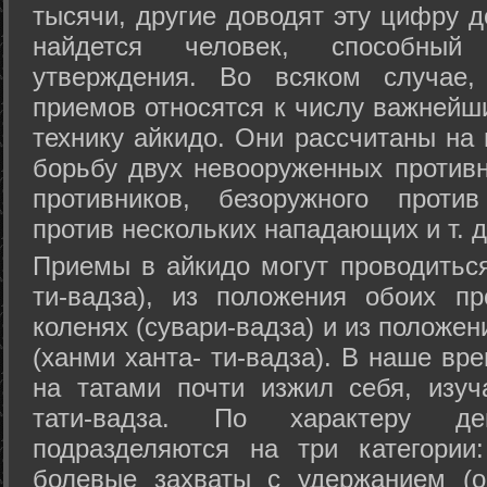
тысячи, другие доводят эту цифру д
найдется человек, способный
утверждения. Во всяком случае,
приемов относятся к числу важнейш
технику айкидо. Они рассчитаны на
борьбу двух невооруженных противн
противников, безоружного против
против нескольких нападающих и т. д
Приемы в айкидо могут проводиться
ти-вадза), из положения обоих п
коленях (сувари-вадза) и из положе
(ханми ханта- ти-вадза). В наше вр
на татами почти изжил себя, изу
тати-вадза. По характеру д
подразделяются на три категории: 
болевые захваты с удержанием (ос