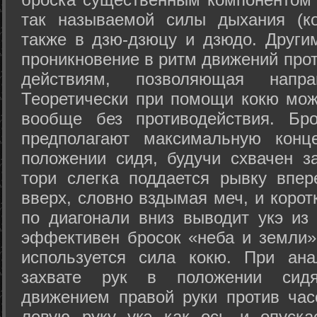
так называемой силы дыхания (ко
также в дзю-дзюцу и дзюдо. Други
проникновение в ритм движений прот
действиям, позволяющая напра
Теоретически при помощи кокю мож
вообще без противодействия. Бро
предполагают максимальную конц
положении сидя, будучи схвачен за
тори слегка поддается рывку впер
вверх, словно вздымая меч, и коро
по диагонали вниз выводит укэ из
эффективен бросок «неба и земли» (
используется сила кокю. При ан
захвате рук в положении сид
движением правой руки против час
левую руку укэ как ось и опуска