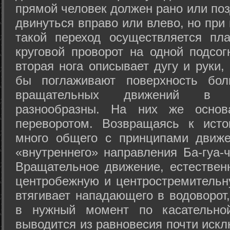
прямой человек должен рано или поз
двинуться вправо или влево, но пр
такой переход осуществляется пл
круговой проворот на одной подсог
вторая нога описывает дугу и руки,
бы поглаживают поверхность бол
вращательных движений в а
разнообразны. На них же осно
переворотом. Возвращаясь к ист
много общего с принципами движе
«внутреннего» направления Ба-гуа-
Вращательное движение, естественн
центробежную и центростремительн
втягивает нападающего в водоворот,
в нужный момент по касательной
выводится из равновесия почти иск