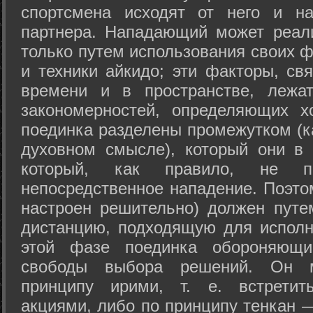
спортсмена исходят от него и на
партнера. Нападающий может реал
только путем использования своих 
и техники айкидо; эти факторы, св
времени и в пространстве, лежа
закономерностей, определяющих х
поединка разделены промежутком (ка
духовном смысле), который они в 
который, как правило, не по
непосредственное нападение. Поэто
настроен решительно) должен путе
дистанцию, подходящую для исполн
этой фазе поединка обороняющ
свободы выбора решений. Он м
принципу ирими, т. е. встретит
акциями, либо по принципу тенкан —