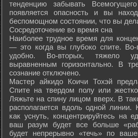
тенденцию забывать Всемогущего
появляется опасность и вы нахо
беспомощном состоянии, что вы дел
Сосредоточение во время сна
Наиболее трудное время для концен
— это когда вы глубоко спите. Во-
удобно. Во-вторых, тяжело у
выравненным горизонтально. В тр
сознание отключено.
Мастер айкидо Коичи Тохэй предл
Спите на твердом полу или жестко
Ляжьте на спину лицом вверх. В та
располагается вдоль одной линии. 
как уснуть, концентрируйтесь на е
ваш разум будет все больше «раб
будет непрерывно «течь» по ваше