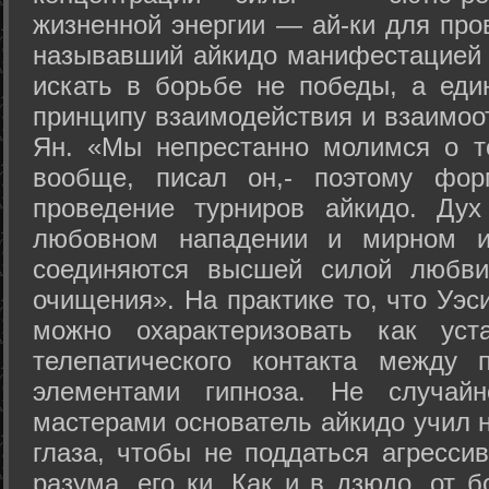
жизненной энергии — ай-ки для про
называвший айкидо манифестацией 
искать в борьбе не победы, а еди
принципу взаимодействия и взаимоо
Ян. «Мы непрестанно молимся о т
вообще, писал он,- поэтому фо
проведение турниров айкидо. Дух
любовном нападении и мирном ис
соединяются высшей силой любви
очищения». На практике то, что Уэ
можно охарактеризовать как уст
телепатического контакта между 
элементами гипноза. Не случай
мастерами основатель айкидо учил н
глаза, чтобы не поддаться агресси
разума, его ки. Как и в дзюдо, от 