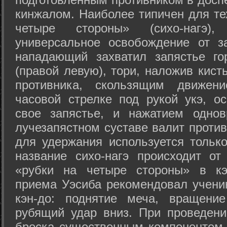
кинжалом. Наиболее типичен для те
четыре стороны» (сихо-нагэ)
универсальное освобождение от з
нападающий захватил запястье го
(правой левую), тори, наложив кист
противника, скользящим движени
часовой стрелке под рукой укэ, о
свое запястье, и нажатием одно
лучезапястном суставе валит против
для удержания используется только
название сихо-нагэ происходит от
«рубки на четыре стороны» в кэ
приема Уэсиба рекомендовал учен
кэн-до: поднятие меча, вращени
рубящий удар вниз. При проведен
броска существенным компонентом 