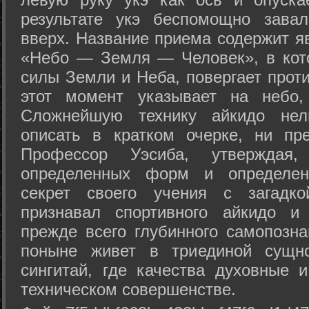
результате укэ беспомощно зава
вверх. Название приема содержит я
«Небо — Земля — Человек», в кото
силы Земли и Неба, повергает проти
этот момент указывает на небо,
Сложнейшую технику айкидо нел
описать в кратком очерке, ни пр
Профессор Уэсиба, утверждая
определенных форм и определенн
секрет своего учения с загадк
признавал спортивного айкидо и
прежде всего глубинного самопозна
поныне живет в триединой сущно
сингитай, где качества духовные 
техническом совершенстве.