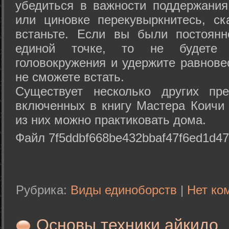
убедиться в важности поддержания
или циновке перекувыркнитесь, с
встаньте. Если вы были постоянн
единой точке, то не будете 
головокружения и удержите равнове
не сможете встать.
Существует несколько других пре
включенных в книгу Мастера Коичи 
из них можно практиковать дома.
Файл 7f5ddbf668be432bbaf47f6ed1d47
Рубрика:
Виды единоборств
|
Нет ко
Основы техники айкидо