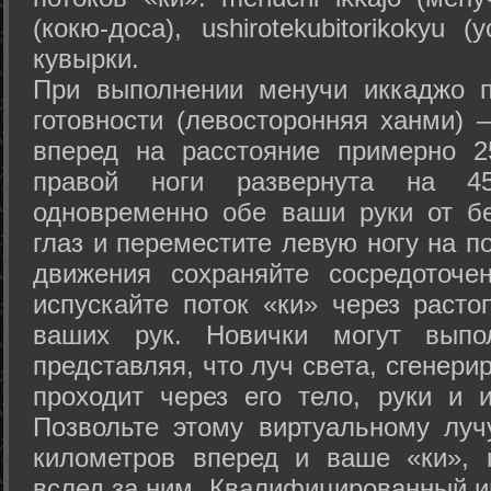
(кокю-доса), ushiro­tekubitori­kokyu 
кувырки.
При выполнении менучи иккаджо п
готовности (левосторонняя ханми) 
вперед на расстояние примерно 2
правой ноги развернута на 45
одновременно обе ваши руки от б
глаз и переместите левую ногу на п
движения сохраняйте сосредоточе
испускайте поток «ки» через раст
ваших рук. Новички могут выпол
представляя, что луч света, сгенери
проходит через его тело, руки и и
Позвольте этому виртуальному луч
километров вперед и ваше «ки», 
вслед за ним. Квалифицированный и