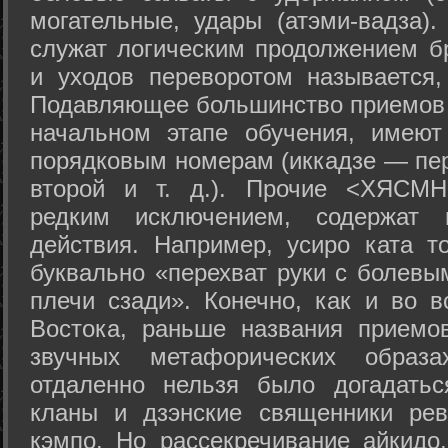
могательные, удары (атэми-вадза).
служат логическим продолжением бр
и уходов переворотом называется,
Подавляющее большинство приемов 
начальном этапе обучения, имеют
порядковым номерам (иккадзе — пер
второй и т. д.). Прочие <ХЯСМН
редким исключением, содержат 
действия. Например, усиро ката то
буквально «перехват руки с болевы
плечи сзади». Конечно, как и во в
Востока, раньше названия прием
звучных метафорических образ
отдаленно нельзя было догадатьс
кланы и дзэнские священники рев
кэмпо. Но рассекречивание айкидо,