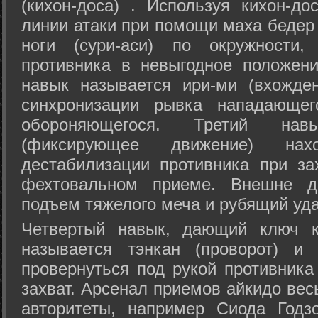
(кихон-доса) . Используя кихон-до
линии атаки при помощи маха бедер
ноги (сури-аси) по окружности
противника в невыгодное положен
навык называется ири-ми (вхожде
синхронизации рывка нападающе
обороняющегося. Третий на
(фиксирующее движение) на
дестабилизации противника при за
фехтовальном приеме. Внешне дв
подъем тяжелого меча и рубящий уда
Четвертый навык, дающий ключ к
называется тэнкан (проворот) и
провернуться под рукой противника
захват. Арсенал приемов айкидо ве
авторитеты, например Сиода Годз