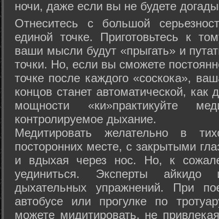
ночи, даже если вы не будете догады
Отнеситесь с большой серьезнос
единой точке. Приготовьтесь к том
ваши мысли будут «прыгать» и путат
точки. Но, если вы сможете постоян
точке после каждого «соскока», ваш
концов станет автоматической, как 
мощности «ки»практикуйте ме
контролируемое дыхание.
Медитировать желательно в тих
посторонних месте, с закрытыми гла
и вдыхая через нос. Но, к сожа
уединиться. Эксперты айкидо 
дыхательных упражнений. При по
автобусе или прогулке по тротуа
можете мидитировать, не привлека