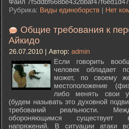
Файл 7f5ddbf668be432bbaf47f6ed1d47
Рубрика:
Виды единоборств
|
Нет ко
Общие требования к пе
Айкидо
26.07.2010 | Автор:
admin
Если говорить вооб
человек обладает п
может, по своему ж
местоположение (физ
либо менять свои у
(будем называть это духовной подв
требований реальности. М
обороняющимся существует п
напряжений. В ситуации атаки в