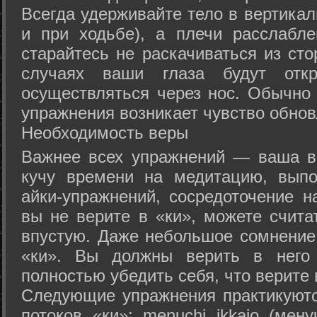
Всегда удерживайте тело в вертикал
и при ходьбе), а плечи расслабл
старайтесь не раскачиваться из сто
случаях ваши глаза будут отк
осуществляться через нос. Обычно 
упражнения возникает чувство обнов
Необходимость веры
Важнее всех упражнений — ваша в
кучу времени на медитацию, выпо
айки-упражнений, сосредоточение н
вы не верите в «ки», можете счита
впустую. Даже небольшое сомнение 
«ки». Вы должны верить в нег
полностью убедить себя, что верите 
Следующие упражнения практикуютс
потоков «ки»: menuchi ikkajo (мену