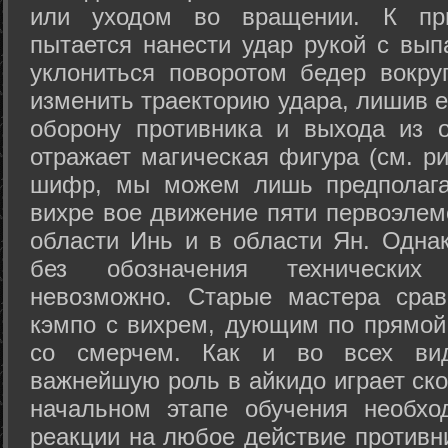
или уходом во вращении. К при
пытается нанести удар рукой с вып
уклониться поворотом бедер вокру
изменить траекторию удара, лишив е
оборону противника и выхода из 
отражает магическая фигура (см. ри
шифр, мы можем лишь предполагат
вихре вое движение пяти первоэлеме
области Инь и в области Ян. Одна
без обозначения технических
невозможно. Старые мастера срав
кэмпо с вихрем, дующим по прямой
со смерчем. Как и во всех вида
важнейшую роль в айкидо играет ско
начальном этапе обучения необхо
реакции на любое действие противн