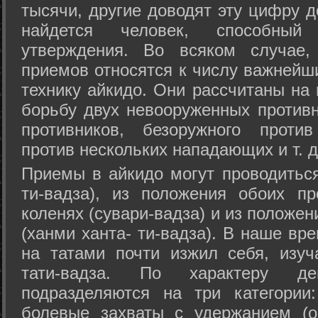
тысячи, другие доводят эту цифру д
найдется человек, способный
утверждения. Во всяком случае,
приемов относятся к числу важнейш
технику айкидо. Они рассчитаны на
борьбу двух невооруженных противн
противников, безоружного против
против нескольких нападающих и т. д
Приемы в айкидо могут проводиться
ти-вадза), из положения обоих п
коленях (сувари-вадза) и из положе
(ханми ханта- ти-вадза). В наше вр
на татами почти изжил себя, изу
тати-вадза. По характеру д
подразделяются на три категории: 
болевые захваты с удержанием (ос