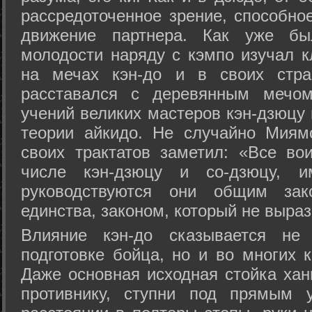
рассредоточенное зрение, способно
движение партнера. Как уже бы
молодости наряду с кэмпо изучал к
на мечах кэн-до и в своих стра
расставался с деревянным мечом 
учений великих мастеров кэн-дзюцу 
теории айкидо. Не случайно Миям
своих трактатов заметил: «Все вои
числе кэн-дзюцу и со-дзюцу, 
руководствуются они общим зак
единства, законом, который не выра
Влияние кэн-до сказывается не 
подготовке бойца, но и во многих 
Даже основная исходная стойка хан
противнику, ступни под прямым 