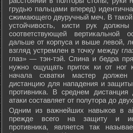
расстоянии в полторы стопы, руки 
грудью пальцами вперед) идентична
сжимающего двуручный меч. В такой
устойчивость, кисти рук должны
соответствующей вертикальной о
дальше от корпуса и выше левой, л
взгляд устремлен в точку между гла
глаз» — тэн-тэй. Спина и бедра пр
нужно ощущать приток ки от ног 
начала схватки мастер должен 
дистанцию для нападения и защиты 
противника. В среднем дистанция
атаки составляет от полутора до дву
Одним из важнейших навыков в ай
прежде всего на защиту и исп
противника, является так называ