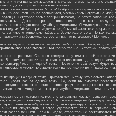
мужчину и женщину, кутающихся в тяжелые теплые пальто и стучащи
ел легко одетым, при этом еще и насвистывал…
тывает серьезные головные боли. «Я забросил свои тренировки айкидо 
ь в бизнесе. Мой бизнес расширился, увеличились нагрузки на мозг, 
о леденцы. Некоторое время аспирин помогал, но затем головные бол
жительными. Даже четыре или пять пилюль не могли заглушит
новил свою старую практику айкидо медитации. Я медитировал часам
оего недуга» Айкидо, практикуемое подобным образом, можно сравнить 
тно, вы имеете тенденцию забывать Всемогущего Бога. Но как тольк
 в «шатком» или беспомощном состоянии, что вы делаете? Молитесь.
ции на единой точке — это когда вы глубоко спите. Во-первых, потом
ерживать свое тело выравненным горизонтально. В третьих, потому чт
ет простое решение. Спите на твердом полу или жесткой постели бе
рх. В таком положении ваше тело располагается вдоль одной линии
 концентрируйтесь на единой точке. Постепенно ваш разум будет вс
ет непрерывно «течь» по вашему телу на протяжении ночи, даже если в
онцентрации на единой точке. Приготовьтесь к тому, что с самого начал
ться, уводя вас от единой точки. Но, если вы сможете постоянн
е каждого «соскока», ваша концентрация в конце-концов стане
я увеличения мощности «ки»практикуйте медитацию или глубок
лированном от посторонних месте, с закрытыми глазами, выдыхая чере
нию, мы редко можем уединиться. Эксперты айкидо изобрели другой ви
в переполненном автобусе или прогулке по тротуару в людской толпе в
я внимания окружающих. Всегда удерживайте тело в вертикально
плечи расслабленными. Если вы идете, старайтесь не раскачиваться и
ваши глаза будут открытыми, а выдох-вдох осуществляться через нос