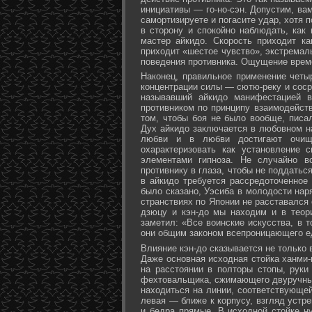
инициативы — го-но-сэн. Допустим, ва
самортизируете и погасите удар, хотя 
в сторону и спокойно наблюдать, как
мастер айкидо. Скорость приходит ка
приходит «шестое чувство», экстремал
поведения противника. Ощущение време
Наконец, правильное применение четы
концентрации силы — сютю-реку и соср
называвший айкидо манифестацией в
противником по принципу взаимодейст
том, чтобы боя не было вообще, писа
Дух айкидо заключается в любовном н
любви и в любви достигают очище
охарактеризовать как установление 
элементами гипноза. Не случайно в
противнику в глаза, чтобы не поддаться
в айкидо требуется рассредоточенное 
было сказано, Уэсиба в молодости нар
странствиях по Японии не расставался 
дзюцу и кэн-до мы находим и в теор
заметил: «Все воинские искусства, в 
они общим законом всепроницающего ед
Влияние кэн-до сказывается не только 
Даже основная исходная стойка ханми-г
на расстоянии в полторы стопы, руки
фехтовальщика, сжимающего двуручный 
находиться на линии, соответствующей
левая — ближе к корпусу, взгляд устре
и бедра прямые. В исходной стойке н