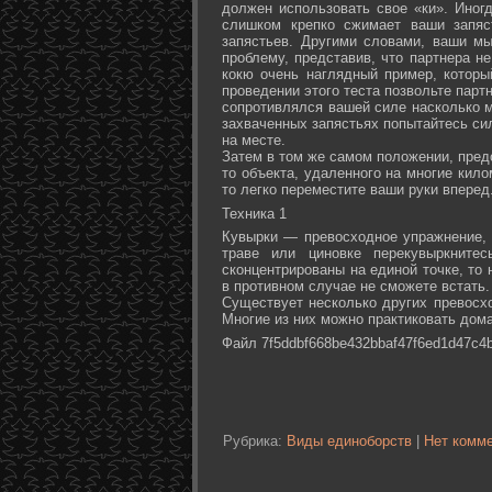
должен использовать свое «ки». Иногд
слишком крепко сжимает ваши запяс
запястьев. Другими словами, ваши м
проблему, представив, что партнера не
кокю очень наглядный пример, которы
проведении этого теста позвольте партн
сопротивлялся вашей силе насколько м
захваченных запястьях попытайтесь сил
на месте.
Затем в том же самом положении, предс
то объекта, удаленного на многие кил
то легко переместите ваши руки вперед
Техника 1
Кувырки — превосходное упражнение, 
траве или циновке перекувыркните
сконцентрированы на единой точке, то
в противном случае не сможете встать.
Существует несколько других превосх
Многие из них можно практиковать дома
Файл 7f5ddbf668be432bbaf47f6ed1d47c4b
Рубрика:
Виды единоборств
|
Нет комме