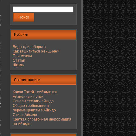
е
е
ы
,
Рубрики
а
Виды единоборств
.
Как защититься женщине?
а
Приемчики
з
Статьи
,
Школы
у
а
к
,
Свежие записи
ь
д
Коичи Тохей : «Айкидо как
.
жизненный путь»
и
Основы техники айкидо
ц
Общие требования к
е
перемещениям в Айкидо
Стили Айкидо
Краткая справочная информация
е
по Айкидо.
ы
е