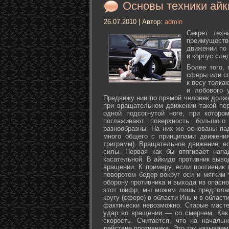
Основы техники айк
26.07.2010 | Автор:
admin
Секрет техн
преимуществ
движении по 
и корпус сле
Более того,
сферы или с
к весу толка
и лобового 
Предвижу нии по прямой человек долже
при вращательном движении такой пер
одной подсогнутой ноге, при которо
поглаживают поверхность большог
разнообразны. На них же основаны па
много общего с принципами движения
триграмм). Вращательное движение, е
силы. Первая как бы втягивает нап
касательной. В айкидо противник выво
вращении. К примеру, если противник 
поворотом бедер вокруг оси и мягким
оборону противника и выхода из опасно
этот шифр, мы можем лишь предполаг
кругу (сфере) в области Инь и в облас
фактически невозможно. Старые маст
удар во вращении — со смерчем. Как 
скорость. Считается, что на началь
действие противника. Это так называе