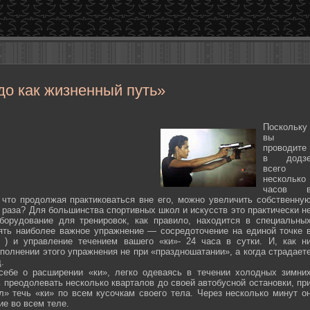
до как жизненный путь»
Поскольку
вы
проводите
в додз
всего
несколько
часов 
 что продолжая практиковаться вне его, можно увеличить собственну
 раза? Для большинства спортивных школ и искусств это практически н
борудование для тренировок, как правило, находится в специальны
ять наиболее важное упражнение — сосредоточение на единой точке 
ten ) и управление течением вашего «ки»- 24 часа в сутки. И, как н
полнении этого упражнения не при «праздношатании», а когда страдает
.
себе о расширении «ки», легко одеваясь в течении холодных зимни
 преодолевать несколько кварталов до своей автобусной остановки, пр
л» течь «ки» по всем кусочкам своего тела. Через несколько минут о
ие во всем теле.