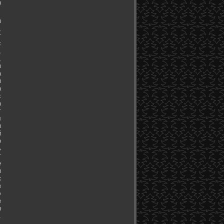
а
я
,
т
с
,
,
м
а
и
а
с
а
т
л
и
й
о
ь
т
е
и
к
в
э
е
ы
.
.