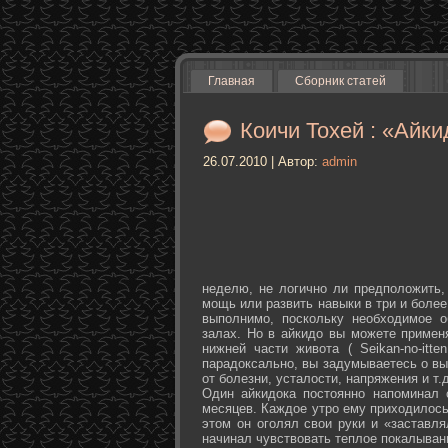
Главная
Сборник статей
Коичи Тохей : «Айки
26.07.2010 | Автор:
admin
неделю, не логично ли предположить,
мощь или развить навыки в три и более
выполнимо, поскольку необходимое о
залах. Но в айкидо вы можете примен
нижней части живота ( Seikan-­no-­it
парадоксально, вы задумываетесь о вы
от болезни, усталости, напряжения и т.д
Один айкидока постоянно напоминал 
месяцев. Каждое утро ему приходилось
этом он оголял свои руки и «заставля
начинал чувствовать теплое покалыван