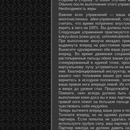
Обычно после выполнения этого упражн
Необходимость веры
Важнее всех упражнений — ваша ве
многочисленных айки-упражнений, со
считать, что время потрачено впусту
верить в него на 100%. Вы должны полн
Следующие упражнения практикуются в
kokyu-dosa (кокю-доса), ushiro­tekubitori
При выполнении менучи иккаджо прим
выдвинута вперед на расстояние прим
Вынесите одновременно обе ваши руки 
вперед. Во время движения сохраняй
растопыренные пальцы обеих ваших рук.
сгенерированный в единой точке, прох
виртуальному лучу устремиться на мн
ним. Квалифицированный инструктор, м
вашего «ки» толканием ваших рук наз
вернитесь в исходное положение, зате
ваша правая нога впереди левой. Из э
и вверх до уровня глаз. Продолжайте
Помните, «ки» всегда должно быть 
выполнении кокю-доса вы и ваш партне
правой ноги лежит на большом пальце л
чувствовать себя неудобно.
Теперь вытяните вперед ваши руки и поз
Толкните вперед, но не одними рука
партнера. Если попытка не удалась п
используете грубую силу, ваш партнер
Партнер никогда не должен давить н