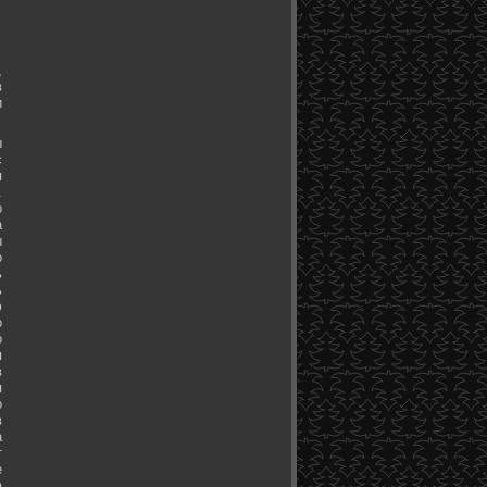
,
в
и
ы
с
я
.
о
а
ы
о
ь
ь
ю
о
о
я
в
я
о
в
а
т
е
а