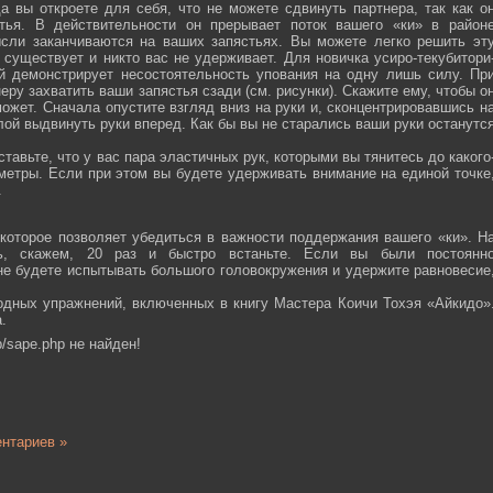
а вы откроете для себя, что не можете сдвинуть партнера, так как о
тья. В действительности он прерывает поток вашего «ки» в район
ысли заканчиваются на ваших запястьях. Вы можете легко решить эт
 существует и никто вас не удерживает. Для новичка усиро-текубитори
й демонстрирует несостоятельность упования на одну лишь силу. Пр
еру захватить ваши запястья сзади (см. рисунки). Скажите ему, чтобы о
ожет. Сначала опустите взгляд вниз на руки и, сконцентрировавшись н
ой выдвинуть руки вперед. Как бы вы не старались ваши руки останутс
тавьте, что у вас пара эластичных рук, которыми вы тянитесь до какого
ометры. Если при этом вы будете удерживать внимание на единой точке
.
которое позволяет убедиться в важности поддержания вашего «ки». Н
сь, скажем, 20 раз и быстро встаньте. Если вы были постоянн
 не будете испытывать большого головокружения и удержите равновесие
одных упражнений, включенных в книгу Мастера Коичи Тохэя «Айкидо»
.
/sape.php не найден!
нтариев »