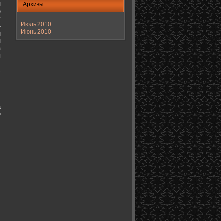
н
Архивы
е
у
Июль 2010
-
Июнь 2010
и
н
а
я
-
,
а
о
,
.