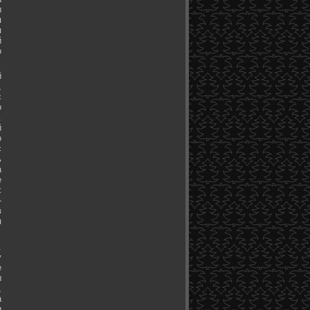
ы
я
я
й
о
й
,
с
о
.
й
о
с
ь
а
е
х
-
в
я
.
у
е
ы
,
а
и