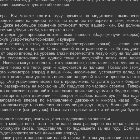
ения возникает чувство обновления.
ра. Вы можете тратить кучу времени на медитацию, выполнени
средоточение на единой точке, но если вы не верите в «ки», может
ю. Даже небольшое сомнение остановит поток вашего «ки». Вы должн
остью убедить себя, что верите в него.
 додзе для проверки потоков «ки»: menuchi ikkajo (менучи иккаджо)
­kokyu (усиро-текубитори-кокю) и кувырки.
ите основную стоку готовности (левосторонняя ханми) — левая ног
ерно 25 см от правой. Стопа правой ноги развернута на 45 градусов
от бедер вперед на уровень глаз и переместите левую ногу на полшаг
те сосредоточение на единой точке и испускайте поток «ки» чере
 Новички могут выполнять это упражнение, представляя, что луч света
одит через его тело, руки и испускается из пальцев. Позвольте этом
ого километров вперед и ваше «ки», несомненно, устремится вслед з
ожет помочь вам удержать внимание на единой точке и проверить пото
ад. Это упражнение может быть продолжено. Опустите руки к бедрам
м развернитесь на носках на 180 градусов по часовой стрелке. Тепер
того положения проделайте тоже самое движение руками от бедер впере
 повторять цикл движений — поворот и выброс ваших рук — без пауз
направлено вперед по направлению движения и никогда назад. Пр
р должны сидеть на коленях на полу лицом друг к другу. Больщой пале
евой ноги (см. рисунок). Пока вы не привыкните к этой позиции будет
вольте партнеру взять их, слегка удерживая за запястья.
ми, а мощью всего тела. Если ваше «ки» расширено вы легко свалит
опробуйте снова, представляя, что поднимаете за низ гору. Если в
 будет сопротивляться движению вперед.
а ваши руки в направлении вашей спины. В этом упражнении он такж