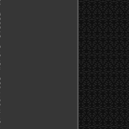
В
й
и
м
н
-
а
и
.
о
,
и
х
и
а
е
,
.
в
е
,
т
,
о
.