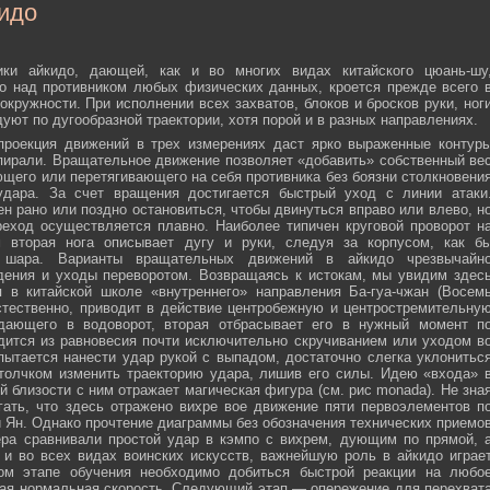
идо
ики айкидо, дающей, как и во многих видах китайского цюань-шу
о над противником любых физических данных, кроется прежде всего 
окружности. При исполнении всех захватов, блоков и бросков руки, ног
дуют по дугообразной траектории, хотя порой и в разных направлениях.
 проекция движений в трех измерениях даст ярко выраженные контур
пирали. Вращательное движение позволяет «добавить» собственный ве
ющего или перетягивающего на себя противника без боязни столкновени
удара. За счет вращения достигается быстрый уход с линии атаки
н рано или поздно остановиться, чтобы двинуться вправо или влево, н
еход осуществляется плавно. Наиболее типичен круговой проворот н
м вторая нога описывает дугу и руки, следуя за корпусом, как б
о шара. Варианты вращательных движений в айкидо чрезвычайн
дения и уходы переворотом. Возвращаясь к истокам, мы увидим здес
 в китайской школе «внутреннего» направления Ба-гуа-чжан (Восем
стественно, приводит в действие центробежную и центростремительну
адающего в водоворот, вторая отбрасывает его в нужный момент п
дится из равновесия почти исключительно скручиванием или уходом в
пытается нанести удар рукой с выпадом, достаточно слегка уклонитьс
 толчком изменить траекторию удара, лишив его силы. Идею «входа» 
й близости с ним отражает магическая фигура (см. рис monada). Не зна
ать, что здесь отражено вихре вое движение пяти первоэлементов п
ти Ян. Однако прочтение диаграммы без обозначения технических приемо
ера сравнивали простой удар в кэмпо с вихрем, дующим по прямой, 
и во всех видах воинских искусств, важнейшую роль в айкидо играе
ном этапе обучения необходимо добиться быстрой реакции на любо
мая нормальная скорость. Следующий этап — опережение для перехват