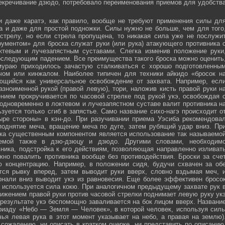
секречивание дзюдо, потребовало переименования приемов для удобств
и даже каратэ, как правило, вообще не требуют применения силы дл
а и даже для простой подножки. Силы нужно не больше, чем для того
стрелу, но если стрела пропущена, то никакая сила уже не послужи
ументом» для броска служат руки (или рука) атакующего противника 
тевым и лучезапястным суставами. Слегка изменив положение руки
оследующим падением. Все преимущества такого броска можно оценить
мураю приходилось зачастую сталкиваться с хорошо подготовленны
ечом или кинжалом. Наиболее типичен для техники айкидо «бросок н
яющийся как универсальное освобождение от захвата. Например, есл
зноименной рукой (правой левую), тори, наложив кисть правой руки н
нием прокручивается по часовой стрелке под рукой укэ, освобождая 
 одновременно в локтевом и лучезапястном суставе валит противника н
зуется только сгиб в запястье. Само название сихо-нагэ происходит о
ыре стороны» в кэн-до. При разучивании приема Уэсиба рекомендова
поднятие меча, вращение меча по дуге, затем рубящий удар вниз. Пр
ка существенным компонентом является использование так называемо
зуемой также в дзю-дзюцу и дзюдо. Другими словами, необходим
ника, подстройка к его действиям, позволяющая направленно изливат
жно повалить противника вообще без противодействия. Броски за сче
ю концентрацию. Например, в положении сидя, будучи схвачен за об
ется рывку вперед, затем выводит руки вверх, словно вздымая меч, 
онали вниз выводит укэ из равновесия. Еще более эффективен бросо
же используется сила кокю. При аналогичном предыдущему захвате рук 
жением правой руки против часовой стрелки поднимает левую руку ук
 результате укэ беспомощно заваливается на бок лицом вверх. Названи
риаду «Небо — Земля — Человек», в которой человек, используя сил
чья левая рука в этот момент указывает на небо, а правая на землю)
сожалению, ни описать в кратком очерке, ни представить по описанию