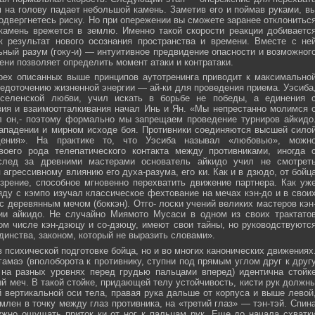
м на голову падает небольшой камень. Заметив его и поймав руками, в
подвергнетесь риску. Но при опережении вы сможете заранее отклонитьс
 камень врежется в землю. Именно такой скорости реакции добиваетс
к результат нового осознания пространства и времени. Вместе с не
ьный разум (гоку-и) — интуитивное предвидение опасности и возможног
ни позволяет определить момент атаки и контратаки.
рех описанных выше принципов аутотренинга приводит к максимально
едоточению жизненной энергии — ай-ки для проведения приема. Уэсиба
селенской любви, учил искать в борьбе не победы, а единения 
вия и взаимоотталкивания начал Инь и Ян. «Мы непрестанно молимся 
л он,- поэтому формально мы запрещаем проведение турниров айкидо
ападении и мирном исходе боя. Противники соединяются высшей сило
ния». На практике то, что Уэсиба называл «любовью», можн
своего рода телепатического контакта между противниками, иногда 
след за древними мастерами основатель айкидо учил не смотрет
 агрессивному влиянию его духа-разума, его ки. Как и в дзюдо, от бойц
зрение, способное мгновенно перехватить движение партнера. Как уж
яду с кэмпо изучал классическое фехтование на мечах кэн-до и в свои
с деревянным мечом (боккэн). Отго- лоски учений великих мастеров кэн
ии айкидо. Не случайно Миямото Мусаси в одном из своих трактато
том числе кэн-дзюцу и со-дзюцу, имеют свои тайны, но руководствуютс
инства, законом, который не выразить словами».
в психической подготовке бойца, но и во многих канонических движениях
амаэ (вполоборота к противнику, ступни под прямым углом друг к друг
 на разных уровнях перед грудью пальцами вперед) идентична стойк
меч. В такой стойке, придающей телу устойчивость, кисти рук должн
 вертикальной оси тела, правая рука дальше от корпуса и выше левой
млен в точку между глаз противника, на «третий глаз» — тэн-тэй. Спин
ужно ощущать приток ки от ног к пальцам рук. Еще до начала схватк