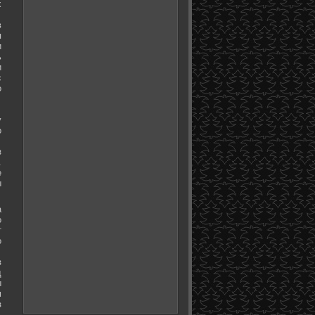
х
в
я
и
ь
и
с
о
у
о
з
.
е
ы
а
о
т
о
з
д
ы
м
з
.