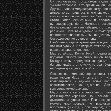
Он рассказывал, что однажды видел 
зубами от мороза, в то время как он ш
Другой человек медитирует когда испы
додзе, когда пришлось много рисковат
глотал аспирин пачками как будто эт
стали более серьезными и продол
пульсирующую боль. Наконец я возоб
без остановки пока не избавился от св
религией. Пока вам удобно и комфор
появляется опасность и вы находитесь
Сосредоточение во время сна
Наиболее трудное время для концентра
что вам удобно. Во-вторых, тяжело уд
ваше сознание отключено.
Мастер айкидо Коичи Тохэй предлага
подушки. Ляжьте на спину лицом вве
Каждую ночь, перед тем как уснуть,
больше «работать» с «ки», которая буд
не будете догадываться об этом.
Отнеситесь с большой серьезностью к к
ваши мысли будут «прыгать» и пута
возвращаться к единой точке посл
автоматической, как дыхание. Дл
контролируемое дыхание.
Медитировать желательно в тихом, изо
рот и вдыхая через нос. Но, к сожале
дыхательных упражнений. При поездке 
можете мидитировать, не привлека
положении (и сидя, и при ходьбе), а 
стороны в сторону. В обоих случаях 