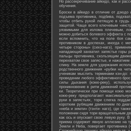
Но рассекречивание айкидо, как и рас
обучения.
Броски в айкидо в отличие от дзюдо 
подъема противника, подбива, подхват
чтобы отбить рукой летящую в грудь 
защитой. Чаще всего ключевым «инстр
уязвимыми для излома плечевым, лок
можно добиться болевого эффекта с п
если вспомнить, что на поле боя са
противником в доспехах, иногда с м
четыре стороны» (сихо-нагэ), примен
нападающий захватил запястье горы ра
пальцы противника, скользящим движе
перехватом свое запястье, и нажатием
спину. На земле для удержания исполь
родственного движения «рубки на чет
ученикам мыслить терминами кэн-до: 
проведении любого эффективного брос
силы дыхания (кокю-реку), исполь
проникновение в ритм движений против
ки. Теоретически при помощи кокю мо
кокю-реку предполагают максимальну
руки в запястьях, тори слегка подда
коротким рубящим движением по диаг
«неба и земли» (тэнти- нагэ), где так
положении сидя тори вращательным дви
как ось и опускает свою левую руку. В
приема содержит явную аллюзию на т
Земли и Неба, повергает противника (
Сложнейшую технику айкидо нельзя, к 