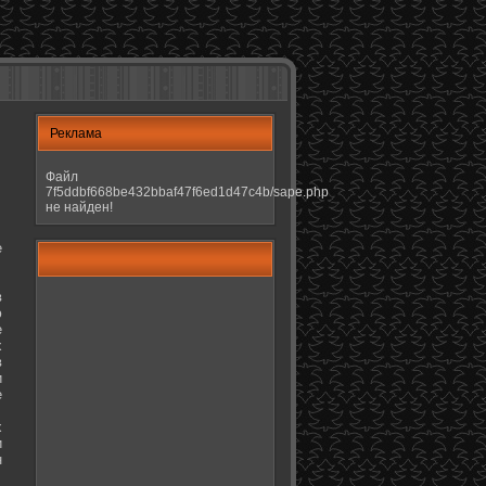
Реклама
Файл
7f5ddbf668be432bbaf47f6ed1d47c4b/sape.php
не найден!
е
в
ю
е
х
в
и
е
х
и
н