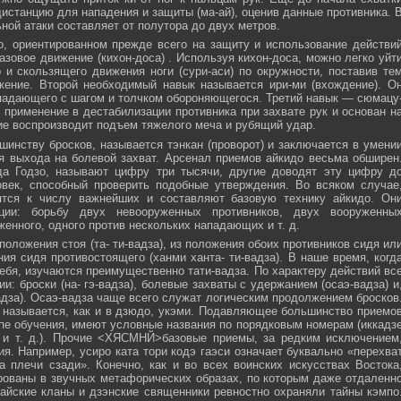
истанцию для нападения и защиты (ма-ай), оценив данные противника. 
ной атаки составляет от полутора до двух метров.
, ориентированном прежде всего на защиту и использование действи
азовое движение (кихон-доса) . Используя кихон-доса, можно легко уйт
и скользящего движения ноги (сури-аси) по окружности, поставив те
жение. Второй необходимый навык называется ири-ми (вхождение). О
падающего с шагом и толчком обороняющегося. Третий навык — сюмацу
применение в дестабилизации противника при захвате рук и основан н
е воспроизводит подъем тяжелого меча и рубящий удар.
инству бросков, называется тэнкан (проворот) и заключается в умени
я выхода на болевой захват. Арсенал приемов айкидо весьма обширен
да Годзо, называют цифру три тысячи, другие доводят эту цифру д
овек, способный проверить подобные утверждения. Во всяком случае
ятся к числу важнейших и составляют базовую технику айкидо. Он
ции: борьбу двух невооруженных противников, двух вооруженны
женного, одного против нескольких нападающих и т. д.
положения стоя (та- ти-вадза), из положения обоих противников сидя ил
ния сидя противостоящего (ханми ханта- ти-вадза). В наше время, когд
ебя, изучаются преимущественно тати-вадза. По характеру действий вс
и: броски (на- гэ-вадза), болевые захваты с удержанием (осаэ-вадза) и
адза). Осаэ-вадза чаще всего служат логическим продолжением бросков
 называется, как и в дзюдо, укэми. Подавляющее большинство приемо
пе обучения, имеют условные названия по порядковым номерам (иккадз
 и т. д.). Прочие <ХЯСМНЙ>базовые приемы, за редким исключением
я. Например, усиро ката тори кодэ гаэси означает буквально «перехва
 плечи сзади». Конечно, как и во всех воинских искусствах Востока
ованы в звучных метафорических образах, по которым даже отдаленн
айские кланы и дзэнские священники ревностно охраняли тайны кэмпо