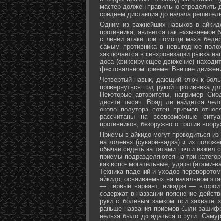
мастер должен правильно определить д
среднем дистанция до начала решитель
Одним из важнейших навыков в айкидо
противника, является так называемое б
с линии атаки при помощи маха бедер 
самым противника в невыгодное поло
заключается в синхронизации рывка на
доса (фиксирующее движение) находит 
фехтовальном приеме. Внешне движени
Четвертый навык, дающий ключ к больш
провернуться под рукой противника дл
Некоторые авторитеты, например Сио
десяти тысяч. Вряд ли найдется чел
около полутора сотен приемов относ
рассчитаны на всевозможные ситуа
противников, безоружного против воору
Приемы в айкидо могут проводиться из 
на коленях (сувари-вадза) и из положе
обычай сидеть на татами почти изжил с
приемы подразделяются на три категори
как вспо- могательные, удары (атэми-в
Техника падений и уходов переворотом
айкидо, осваиваемых на начальном эта
— первый вариант, никадзе — второй
содержат в названии пояснение действи
руки с болевым замком при захвате за
раньше названия приемов были зашифр
нельзя было догадаться о сути. Самур