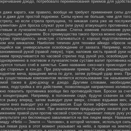
секречивание дзюдо, потребовало переименования приемов для удобств
и даже каратэ, как правило, вообще не требуют применения силы дл
а и даже для простой подножки. Силы нужно не больше, чем для того
стрелу, но если стрела пропущена, то никакая сила уже не послужи
ументом» для броска служат руки (или рука) атакующего противника 
тевым и лучезапястным суставами. Слегка изменив положение руки
оследующим падением. Все преимущества такого броска можно оценить
мураю приходилось зачастую сталкиваться с хорошо подготовленны
ечом или кинжалом. Наиболее типичен для техники айкидо «бросок н
яющийся как универсальное освобождение от захвата. Например, есл
зноименной рукой (правой левую), тори, наложив кисть правой руки н
нием прокручивается по часовой стрелке под рукой укэ, освобождая 
 одновременно в локтевом и лучезапястном суставе валит противника н
зуется только сгиб в запястье. Само название сихо-нагэ происходит о
ыре стороны» в кэн-до. При разучивании приема Уэсиба рекомендова
поднятие меча, вращение меча по дуге, затем рубящий удар вниз. Пр
ка существенным компонентом является использование так называемо
зуемой также в дзю-дзюцу и дзюдо. Другими словами, необходим
ника, подстройка к его действиям, позволяющая направленно изливат
жно повалить противника вообще без противодействия. Броски за сче
ю концентрацию. Например, в положении сидя, будучи схвачен за об
ется рывку вперед, затем выводит руки вверх, словно вздымая меч, 
онали вниз выводит укэ из равновесия. Еще более эффективен бросо
же используется сила кокю. При аналогичном предыдущему захвате рук 
жением правой руки против часовой стрелки поднимает левую руку ук
 результате укэ беспомощно заваливается на бок лицом вверх. Названи
риаду «Небо — Земля — Человек», в которой человек, используя сил
чья левая рука в этот момент указывает на небо, а правая на землю)
сожалению, ни описать в кратком очерке, ни представить по описанию