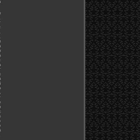
а
я
,
т
с
,
,
м
а
и
а
с
а
т
л
и
й
о
ь
т
е
и
к
в
э
е
ы
.
.