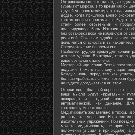
Он рассказывал, что однажды видел 
зубами от мороза, в то время как он ш
Другой человек медитирует когда испы
додзе, когда пришлось много рисковат
глотал аспирин пачками как будто эт
стали более серьезными и продол
пульсирующую боль. Наконец я возоб
без остановки пока не избавился от св
религией. Пока вам удобно и комфор
появляется опасность и вы находитесь
Сосредоточение во время сна
Наиболее трудное время для концентра
что вам удобно. Во-вторых, тяжело уд
ваше сознание отключено.
Мастер айкидо Коичи Тохэй предлага
подушки. Ляжьте на спину лицом вве
Каждую ночь, перед тем как уснуть,
больше «работать» с «ки», которая буд
не будете догадываться об этом.
Отнеситесь с большой серьезностью к к
ваши мысли будут «прыгать» и пута
возвращаться к единой точке посл
автоматической, как дыхание. Дл
контролируемое дыхание.
Медитировать желательно в тихом, изо
рот и вдыхая через нос. Но, к сожале
дыхательных упражнений. При поездке 
можете мидитировать, не привлека
положении (и сидя, и при ходьбе), а 
стороны в сторону. В обоих случаях 