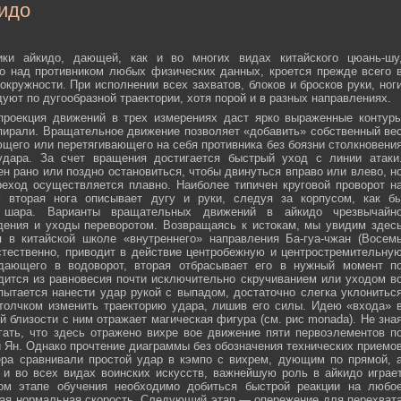
идо
ики айкидо, дающей, как и во многих видах китайского цюань-шу
о над противником любых физических данных, кроется прежде всего 
окружности. При исполнении всех захватов, блоков и бросков руки, ног
дуют по дугообразной траектории, хотя порой и в разных направлениях.
 проекция движений в трех измерениях даст ярко выраженные контур
пирали. Вращательное движение позволяет «добавить» собственный ве
ющего или перетягивающего на себя противника без боязни столкновени
удара. За счет вращения достигается быстрый уход с линии атаки
н рано или поздно остановиться, чтобы двинуться вправо или влево, н
еход осуществляется плавно. Наиболее типичен круговой проворот н
м вторая нога описывает дугу и руки, следуя за корпусом, как б
о шара. Варианты вращательных движений в айкидо чрезвычайн
дения и уходы переворотом. Возвращаясь к истокам, мы увидим здес
 в китайской школе «внутреннего» направления Ба-гуа-чжан (Восем
стественно, приводит в действие центробежную и центростремительну
адающего в водоворот, вторая отбрасывает его в нужный момент п
дится из равновесия почти исключительно скручиванием или уходом в
пытается нанести удар рукой с выпадом, достаточно слегка уклонитьс
 толчком изменить траекторию удара, лишив его силы. Идею «входа» 
й близости с ним отражает магическая фигура (см. рис monada). Не зна
ать, что здесь отражено вихре вое движение пяти первоэлементов п
ти Ян. Однако прочтение диаграммы без обозначения технических приемо
ера сравнивали простой удар в кэмпо с вихрем, дующим по прямой, 
и во всех видах воинских искусств, важнейшую роль в айкидо играе
ном этапе обучения необходимо добиться быстрой реакции на любо
мая нормальная скорость. Следующий этап — опережение для перехват