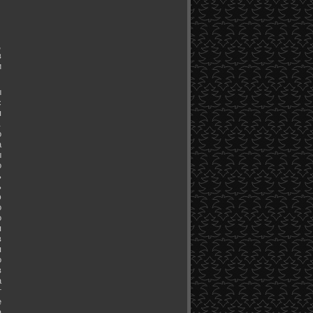
,
в
и
ы
с
я
.
о
а
ы
о
ь
ь
ю
о
о
я
в
я
о
в
а
т
е
а