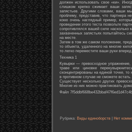
должен использовать свое «ки». Иногд
слишком крепко сжимает ваши запяс
запястьев. Другими словами, ваши м
проблему, представив, что партнера не
кокю очень наглядный пример, которы
проведении этого теста позвольте партн
сопротивлялся вашей силе насколько м
захваченных запястьях попытайтесь сил
на месте.
Затем в том же самом положении, предс
то объекта, удаленного на многие кил
то легко переместите ваши руки вперед
Техника 1
Кувырки — превосходное упражнение, 
траве или циновке перекувыркните
сконцентрированы на единой точке, то
в противном случае не сможете встать.
Существует несколько других превосх
Многие из них можно практиковать дома
Файл 7f5ddbf668be432bbaf47f6ed1d47c4b
Рубрика:
Виды единоборств
|
Нет комме