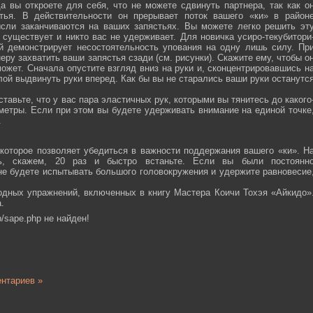
а вы откроете для себя, что не можете сдвинуть партнера, так как о
тья. В действительности он прерывает поток вашего «ки» в район
ысли заканчиваются на ваших запястьях. Вы можете легко решить эт
 существует и никто вас не удерживает. Для новичка усиро-текубитори
й демонстрирует несостоятельность упования на одну лишь силу. Пр
еру захватить ваши запястья сзади (см. рисунки). Скажите ему, чтобы о
ожет. Сначала опустите взгляд вниз на руки и, сконцентрировавшись н
ой выдвинуть руки вперед. Как бы вы не старались ваши руки останутс
тавьте, что у вас пара эластичных рук, которыми вы тянитесь до какого
ометры. Если при этом вы будете удерживать внимание на единой точке
.
которое позволяет убедиться в важности поддержания вашего «ки». Н
сь, скажем, 20 раз и быстро встаньте. Если вы были постоянн
 не будете испытывать большого головокружения и удержите равновесие
одных упражнений, включенных в книгу Мастера Коичи Тохэя «Айкидо»
.
/sape.php не найден!
нтариев »