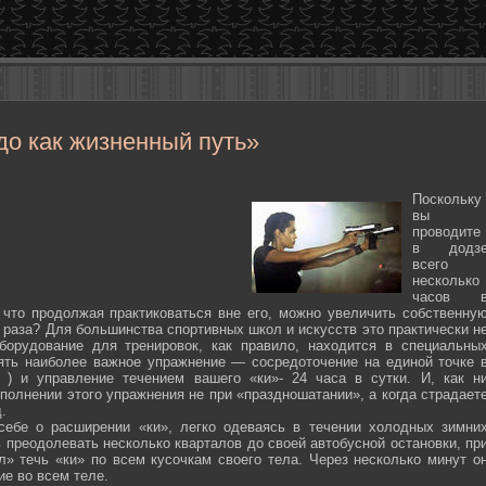
до как жизненный путь»
Поскольку
вы
проводите
в додз
всего
несколько
часов 
 что продолжая практиковаться вне его, можно увеличить собственну
 раза? Для большинства спортивных школ и искусств это практически н
борудование для тренировок, как правило, находится в специальны
ять наиболее важное упражнение — сосредоточение на единой точке 
ten ) и управление течением вашего «ки»- 24 часа в сутки. И, как н
полнении этого упражнения не при «праздношатании», а когда страдает
.
себе о расширении «ки», легко одеваясь в течении холодных зимни
 преодолевать несколько кварталов до своей автобусной остановки, пр
л» течь «ки» по всем кусочкам своего тела. Через несколько минут о
ие во всем теле.