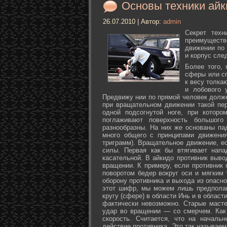
Основы техники айк
26.07.2010 | Автор:
admin
Секрет техн
преимуществ
движении по 
и корпус сле
Более того,
сферы или с
к весу толка
и лобового 
Предвижу нии по прямой человек долже
при вращательном движении такой пер
одной подсогнутой ноге, при которо
поглаживают поверхность большог
разнообразны. На них же основаны па
много общего с принципами движения
триграмм). Вращательное движение, е
силы. Первая как бы втягивает нап
касательной. В айкидо противник выво
вращении. К примеру, если противник 
поворотом бедер вокруг оси и мягким
оборону противника и выхода из опасно
этот шифр, мы можем лишь предполаг
кругу (сфере) в области Инь и в облас
фактически невозможно. Старые маст
удар во вращении — со смерчем. Как 
скорость. Считается, что на началь
действие противника. Это так называе