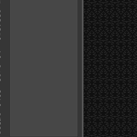
х
в
я
и
ь
и
с
о
у
о
з
.
е
ы
а
о
т
о
з
д
ы
м
з
.