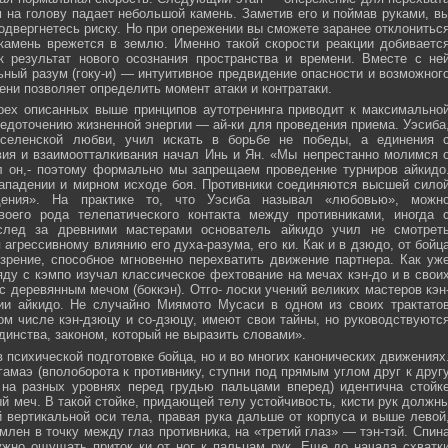
м на голову падает небольшой камень. Заметив его и поймав руками, в
подвергнетесь риску. Но при опережении вы сможете заранее отклонитьс
 камень врежется в землю. Именно такой скорости реакции добиваетс
к результат нового осознания пространства и времени. Вместе с не
ьный разум (гоку-и) — интуитивное предвидение опасности и возможног
ни позволяет определить момент атаки и контратаки.
рех описанных выше принципов аутотренинга приводит к максимально
едоточению жизненной энергии — ай-ки для проведения приема. Уэсиба
селенской любви, учил искать в борьбе не победы, а единения 
вия и взаимоотталкивания начал Инь и Ян. «Мы непрестанно молимся 
л он,- поэтому формально мы запрещаем проведение турниров айкидо
ападении и мирном исходе боя. Противники соединяются высшей сило
ния». На практике то, что Уэсиба называл «любовью», можн
своего рода телепатического контакта между противниками, иногда 
след за древними мастерами основатель айкидо учил не смотрет
 агрессивному влиянию его духа-разума, его ки. Как и в дзюдо, от бойц
зрение, способное мгновенно перехватить движение партнера. Как уж
яду с кэмпо изучал классическое фехтование на мечах кэн-до и в свои
с деревянным мечом (боккэн). Отго- лоски учений великих мастеров кэн
ии айкидо. Не случайно Миямото Мусаси в одном из своих трактато
том числе кэн-дзюцу и со-дзюцу, имеют свои тайны, но руководствуютс
инства, законом, который не выразить словами».
в психической подготовке бойца, но и во многих канонических движениях
амаэ (вполоборота к противнику, ступни под прямым углом друг к друг
 на разных уровнях перед грудью пальцами вперед) идентична стойк
меч. В такой стойке, придающей телу устойчивость, кисти рук должн
 вертикальной оси тела, правая рука дальше от корпуса и выше левой
млен в точку между глаз противника, на «третий глаз» — тэн-тэй. Спин
ужно ощущать приток ки от ног к пальцам рук. Еще до начала схватк