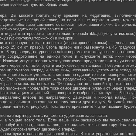
ения возникает чувство обновления.
ра. Вы можете тратить кучу времени на медитацию, выполнени
средоточение на единой точке, но если вы не верите в «ки», может
ю. Даже небольшое сомнение остановит поток вашего «ки». Вы должн
остью убедить себя, что верите в него.
 додзе для проверки потоков «ки»: menuchi ikkajo (менучи иккаджо)
­kokyu (усиро-текубитори-кокю) и кувырки.
ите основную стоку готовности (левосторонняя ханми) — левая ног
ерно 25 см от правой. Стопа правой ноги развернута на 45 градусов
от бедер вперед на уровень глаз и переместите левую ногу на полшаг
те сосредоточение на единой точке и испускайте поток «ки» чере
 Новички могут выполнять это упражнение, представляя, что луч света
одит через его тело, руки и испускается из пальцев. Позвольте этом
ого километров вперед и ваше «ки», несомненно, устремится вслед з
ожет помочь вам удержать внимание на единой точке и проверить пото
ад. Это упражнение может быть продолжено. Опустите руки к бедрам
м развернитесь на носках на 180 градусов по часовой стрелке. Тепер
того положения проделайте тоже самое движение руками от бедер впере
 повторять цикл движений — поворот и выброс ваших рук — без пауз
направлено вперед по направлению движения и никогда назад. Пр
р должны сидеть на коленях на полу лицом друг к другу. Больщой пале
евой ноги (см. рисунок). Пока вы не привыкните к этой позиции будет
вольте партнеру взять их, слегка удерживая за запястья.
ми, а мощью всего тела. Если ваше «ки» расширено вы легко свалит
опробуйте снова, представляя, что поднимаете за низ гору. Если в
 будет сопротивляться движению вперед.
а ваши руки в направлении вашей спины. В этом упражнении он такж