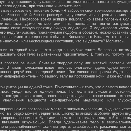
мужчину и женщину, кутающихся в тяжелые теплые пальто и стучащи
ел легко одетым, при этом еще и насвистывал…
тывает серьезные головные боли. «Я забросил свои тренировки айкидо 
ь в бизнесе. Мой бизнес расширился, увеличились нагрузки на мозг, 
о леденцы. Некоторое время аспирин помогал, но затем головные бол
жительными. Даже четыре или пять пилюль не могли заглушит
новил свою старую практику айкидо медитации. Я медитировал часам
оего недуга» Айкидо, практикуемое подобным образом, можно сравнить 
тно, вы имеете тенденцию забывать Всемогущего Бога. Но как тольк
 в «шатком» или беспомощном состоянии, что вы делаете? Молитесь.
ции на единой точке — это когда вы глубоко спите. Во-первых, потом
ерживать свое тело выравненным горизонтально. В третьих, потому чт
ет простое решение. Спите на твердом полу или жесткой постели бе
рх. В таком положении ваше тело располагается вдоль одной линии
 концентрируйтесь на единой точке. Постепенно ваш разум будет вс
ет непрерывно «течь» по вашему телу на протяжении ночи, даже если в
онцентрации на единой точке. Приготовьтесь к тому, что с самого начал
ться, уводя вас от единой точки. Но, если вы сможете постоянн
е каждого «соскока», ваша концентрация в конце-концов стане
я увеличения мощности «ки»практикуйте медитацию или глубок
лированном от посторонних месте, с закрытыми глазами, выдыхая чере
нию, мы редко можем уединиться. Эксперты айкидо изобрели другой ви
в переполненном автобусе или прогулке по тротуару в людской толпе в
я внимания окружающих. Всегда удерживайте тело в вертикально
плечи расслабленными. Если вы идете, старайтесь не раскачиваться и
ваши глаза будут открытыми, а выдох-вдох осуществляться через нос