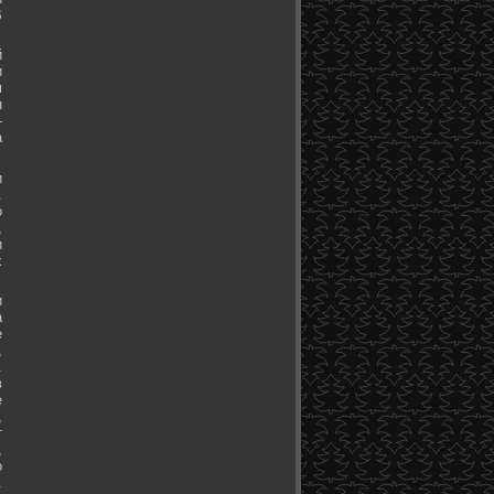
В
й
и
м
н
-
а
и
.
о
,
и
х
и
а
е
,
.
в
е
,
т
,
о
.