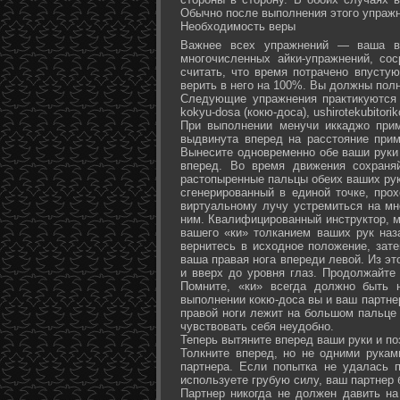
Обычно после выполнения этого упражн
Необходимость веры
Важнее всех упражнений — ваша ве
многочисленных айки-упражнений, со
считать, что время потрачено впусту
верить в него на 100%. Вы должны полн
Следующие упражнения практикуются в
kokyu-dosa (кокю-доса), ushiro­tekubitori
При выполнении менучи иккаджо прим
выдвинута вперед на расстояние прим
Вынесите одновременно обе ваши руки 
вперед. Во время движения сохраняй
растопыренные пальцы обеих ваших рук.
сгенерированный в единой точке, прох
виртуальному лучу устремиться на мн
ним. Квалифицированный инструктор, м
вашего «ки» толканием ваших рук наз
вернитесь в исходное положение, зате
ваша правая нога впереди левой. Из э
и вверх до уровня глаз. Продолжайте
Помните, «ки» всегда должно быть 
выполнении кокю-доса вы и ваш партне
правой ноги лежит на большом пальце л
чувствовать себя неудобно.
Теперь вытяните вперед ваши руки и поз
Толкните вперед, но не одними рука
партнера. Если попытка не удалась п
используете грубую силу, ваш партнер
Партнер никогда не должен давить н