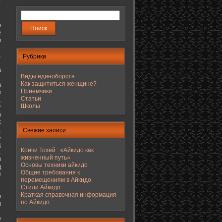
е
е
ы
,
Рубрики
а
Виды единоборств
.
Как защититься женщине?
а
Приемчики
з
Статьи
,
Школы
у
а
к
,
Свежие записи
ь
д
Коичи Тохей : «Айкидо как
.
жизненный путь»
и
Основы техники айкидо
ц
Общие требования к
е
перемещениям в Айкидо
Стили Айкидо
Краткая справочная информация
е
по Айкидо.
ы
е