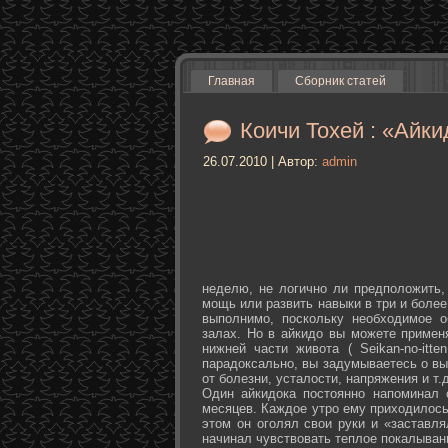
Главная
Сборник статей
Коичи Тохей : «Айки
26.07.2010 | Автор:
admin
неделю, не логично ли предположить,
мощь или развить навыки в три и более
выполнимо, поскольку необходимое о
залах. Но в айкидо вы можете примен
нижней части живота ( Seikan-­no-­it
парадоксально, вы задумываетесь о вы
от болезни, усталости, напряжения и т.д
Один айкидока постоянно напоминал 
месяцев. Каждое утро ему приходилось
этом он оголял свои руки и «заставля
начинал чувствовать теплое покалыван