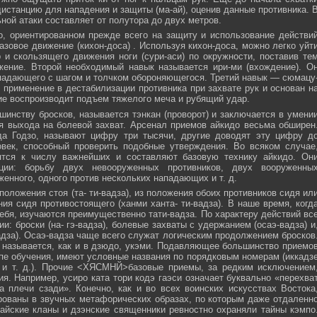
истанцию для нападения и защиты (ма-ай), оценив данные противника. 
ной атаки составляет от полутора до двух метров.
, ориентированном прежде всего на защиту и использование действи
азовое движение (кихон-доса) . Используя кихон-доса, можно легко уйт
и скользящего движения ноги (сури-аси) по окружности, поставив те
жение. Второй необходимый навык называется ири-ми (вхождение). О
падающего с шагом и толчком обороняющегося. Третий навык — сюмацу
применение в дестабилизации противника при захвате рук и основан н
е воспроизводит подъем тяжелого меча и рубящий удар.
инству бросков, называется тэнкан (проворот) и заключается в умени
я выхода на болевой захват. Арсенал приемов айкидо весьма обширен
да Годзо, называют цифру три тысячи, другие доводят эту цифру д
овек, способный проверить подобные утверждения. Во всяком случае
ятся к числу важнейших и составляют базовую технику айкидо. Он
ции: борьбу двух невооруженных противников, двух вооруженны
женного, одного против нескольких нападающих и т. д.
положения стоя (та- ти-вадза), из положения обоих противников сидя ил
ния сидя противостоящего (ханми ханта- ти-вадза). В наше время, когд
ебя, изучаются преимущественно тати-вадза. По характеру действий вс
и: броски (на- гэ-вадза), болевые захваты с удержанием (осаэ-вадза) и
адза). Осаэ-вадза чаще всего служат логическим продолжением бросков
 называется, как и в дзюдо, укэми. Подавляющее большинство приемо
пе обучения, имеют условные названия по порядковым номерам (иккадз
 и т. д.). Прочие <ХЯСМНЙ>базовые приемы, за редким исключением
я. Например, усиро ката тори кодэ гаэси означает буквально «перехва
 плечи сзади». Конечно, как и во всех воинских искусствах Востока
ованы в звучных метафорических образах, по которым даже отдаленн
айские кланы и дзэнские священники ревностно охраняли тайны кэмпо