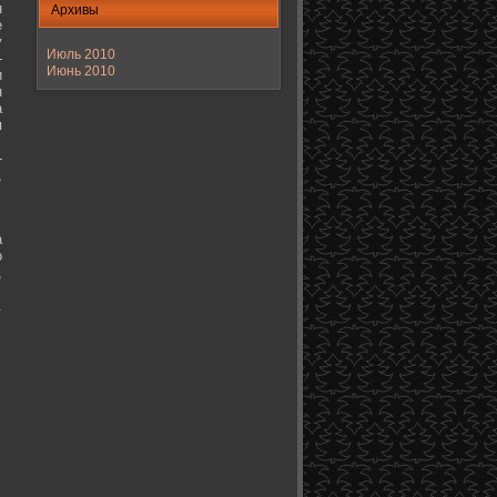
н
Архивы
е
у
Июль 2010
-
Июнь 2010
и
н
а
я
-
,
а
о
,
.