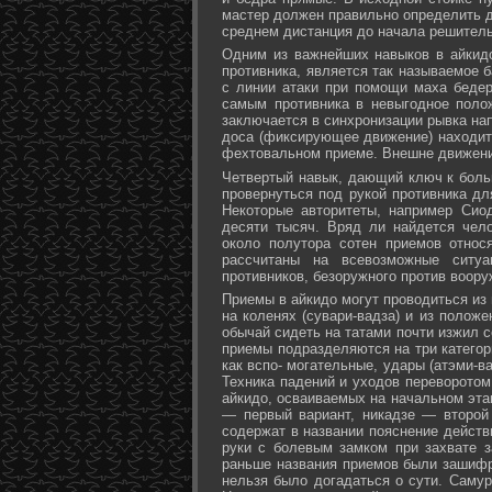
мастер должен правильно определить д
среднем дистанция до начала решитель
Одним из важнейших навыков в айкидо
противника, является так называемое б
с линии атаки при помощи маха бедер 
самым противника в невыгодное поло
заключается в синхронизации рывка на
доса (фиксирующее движение) находит 
фехтовальном приеме. Внешне движени
Четвертый навык, дающий ключ к больш
провернуться под рукой противника дл
Некоторые авторитеты, например Сио
десяти тысяч. Вряд ли найдется чел
около полутора сотен приемов относ
рассчитаны на всевозможные ситуа
противников, безоружного против воору
Приемы в айкидо могут проводиться из 
на коленях (сувари-вадза) и из положе
обычай сидеть на татами почти изжил с
приемы подразделяются на три категори
как вспо- могательные, удары (атэми-в
Техника падений и уходов переворотом
айкидо, осваиваемых на начальном эта
— первый вариант, никадзе — второй
содержат в названии пояснение действи
руки с болевым замком при захвате за
раньше названия приемов были зашифр
нельзя было догадаться о сути. Самур