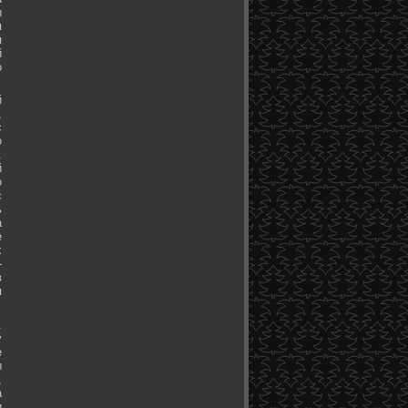
ы
я
я
й
о
й
,
с
о
.
й
о
с
ь
а
е
х
-
в
я
.
у
е
ы
,
а
и