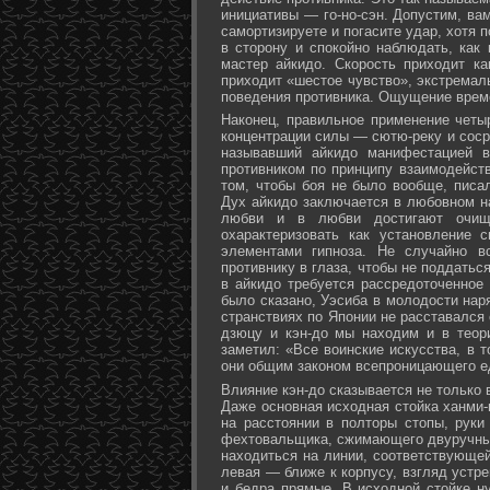
инициативы — го-но-сэн. Допустим, ва
самортизируете и погасите удар, хотя 
в сторону и спокойно наблюдать, как
мастер айкидо. Скорость приходит ка
приходит «шестое чувство», экстремал
поведения противника. Ощущение време
Наконец, правильное применение четы
концентрации силы — сютю-реку и соср
называвший айкидо манифестацией в
противником по принципу взаимодейст
том, чтобы боя не было вообще, писа
Дух айкидо заключается в любовном н
любви и в любви достигают очище
охарактеризовать как установление 
элементами гипноза. Не случайно в
противнику в глаза, чтобы не поддаться
в айкидо требуется рассредоточенное 
было сказано, Уэсиба в молодости нар
странствиях по Японии не расставался 
дзюцу и кэн-до мы находим и в теор
заметил: «Все воинские искусства, в 
они общим законом всепроницающего ед
Влияние кэн-до сказывается не только 
Даже основная исходная стойка ханми-г
на расстоянии в полторы стопы, руки
фехтовальщика, сжимающего двуручный 
находиться на линии, соответствующей
левая — ближе к корпусу, взгляд устре
и бедра прямые. В исходной стойке н