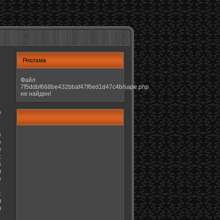
Реклама
Файл
7f5ddbf668be432bbaf47f6ed1d47c4b/sape.php
не найден!
е
в
ю
е
х
в
и
е
х
и
н