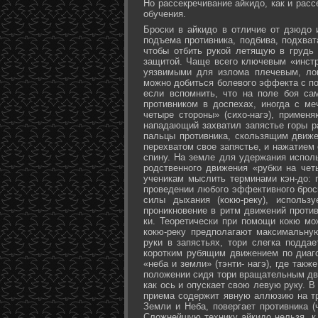
Но рассекречивание айкидо, как и рас
обучения.
Броски в айкидо в отличие от дзюдо 
подъема противника, подбива, подхват
чтобы отбить рукой летящую в грудь 
защитой. Чаще всего ключевым «инстр
уязвимыми для излома плечевым, лок
можно добиться болевого эффекта с п
если вспомнить, что на поле боя са
противником в доспехах, иногда с м
четыре стороны» (сихо-нагэ), примен
нападающий захватил запястье горы ра
пальцы противника, скользящим движе
перехватом свое запястье, и нажатием
спину. На земле для удержания исполь
родственного движения «рубки на чет
ученикам мыслить терминами кэн-до: 
проведении любого эффективного брос
силы дыхания (кокю-реку), исполь
проникновение в ритм движений против
ки. Теоретически при помощи кокю мо
кокю-реку предполагают максимальну
руки в запястьях, тори слегка подда
коротким рубящим движением по диаг
«неба и земли» (тэнти- нагэ), где так
положении сидя тори вращательным дви
как ось и опускает свою левую руку. В
приема содержит явную аллюзию на т
Земли и Неба, повергает противника (
Сложнейшую технику айкидо нельзя, к 