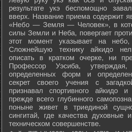
результате укэ беспомощно зава
вверх. Название приема содержит я
«Небо — Земля — Человек», в кото
силы Земли и Неба, повергает проти
этот момент указывает на небо,
Сложнейшую технику айкидо нел
описать в кратком очерке, ни пр
Профессор Уэсиба, утверждая
определенных форм и определенн
секрет своего учения с загадк
признавал спортивного айкидо и
прежде всего глубинного самопозна
поныне живет в триединой сущно
сингитай, где качества духовные 
техническом совершенстве.