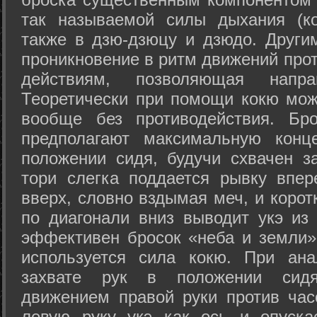
так называемой силы дыхания (ко
также в дзю-дзюцу и дзюдо. Други
проникновение в ритм движений прот
действиям, позволяющая напра
Теоретически при помощи кокю мож
вообще без противодействия. Бро
предполагают максимальную конц
положении сидя, будучи схвачен за
тори слегка поддается рывку впер
вверх, словно вздымая меч, и коро
по диагонали вниз выводит укэ из
эффективен бросок «неба и земли» (
используется сила кокю. При ан
захвате рук в положении сид
движением правой руки против час
левую руку укэ как ось и опуска