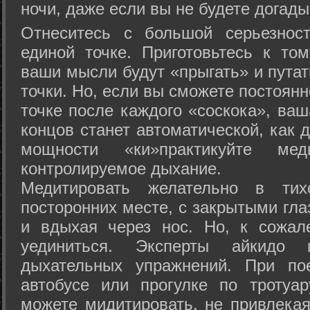
ночи, даже если вы не будете догады
Отнеситесь с большой серьезнос
единой точке. Приготовьтесь к том
ваши мысли будут «прыгать» и путат
точки. Но, если вы сможете постоян
точке после каждого «соскока», ваш
концов станет автоматической, как 
мощности «ки»практикуйте ме
контролируемое дыхание.
Медитировать желательно в тих
посторонних месте, с закрытыми гла
и вдыхая через нос. Но, к сожа
уединиться. Эксперты айкидо 
дыхательных упражнений. При по
автобусе или прогулке по тротуа
можете мидитировать, не привлека