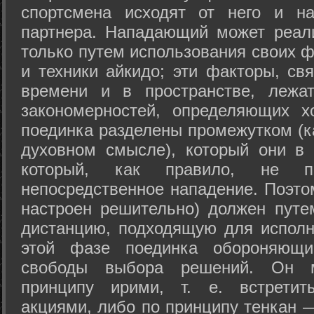
спортсмена исходят от него и на
партнера. Нападающий может реал
только путем использования своих 
и техники айкидо; эти факторы, св
времени и в пространстве, лежа
закономерностей, определяющих х
поединка разделены промежутком (ка
духовном смысле), который они в 
который, как правило, не по
непосредственное нападение. Поэто
настроен решительно) должен путе
дистанцию, подходящую для исполн
этой фазе поединка обороняющ
свободы выбора решений. Он м
принципу ирими, т. е. встретит
акциями, либо по принципу тенкан —