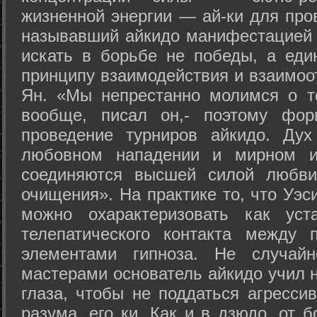
жизненной энергии — ай-ки для про
называвший айкидо манифестацией 
искать в борьбе не победы, а еди
принципу взаимодействия и взаимоо
Ян. «Мы непрестанно молимся о т
вообще, писал он,- поэтому фо
проведение турниров айкидо. Дух
любовном нападении и мирном ис
соединяются высшей силой любви
очищения». На практике то, что Уэ
можно охарактеризовать как уст
телепатического контакта между 
элементами гипноза. Не случай
мастерами основатель айкидо учил н
глаза, чтобы не поддаться агресси
разума, его ки. Как и в дзюдо, от 