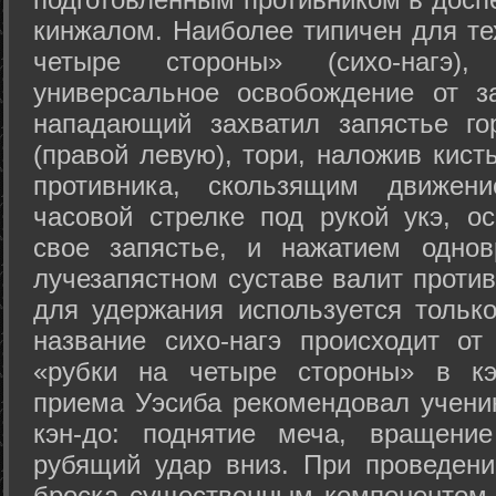
кинжалом. Наиболее типичен для те
четыре стороны» (сихо-нагэ)
универсальное освобождение от з
нападающий захватил запястье го
(правой левую), тори, наложив кист
противника, скользящим движени
часовой стрелке под рукой укэ, о
свое запястье, и нажатием одно
лучезапястном суставе валит против
для удержания используется только
название сихо-нагэ происходит от
«рубки на четыре стороны» в кэ
приема Уэсиба рекомендовал учен
кэн-до: поднятие меча, вращени
рубящий удар вниз. При проведен
броска существенным компонентом 