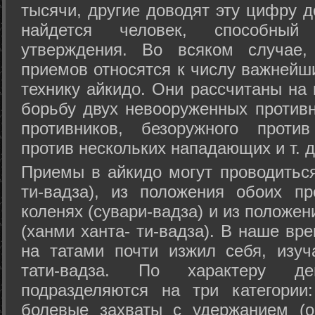
тысячи, другие доводят эту цифру д
найдется человек, способный
утверждения. Во всяком случае,
приемов относятся к числу важнейш
технику айкидо. Они рассчитаны на
борьбу двух невооруженных противн
противников, безоружного против
против нескольких нападающих и т. д
Приемы в айкидо могут проводиться
ти-вадза), из положения обоих п
коленях (сувари-вадза) и из положе
(ханми ханта- ти-вадза). В наше вр
на татами почти изжил себя, изу
тати-вадза. По характеру д
подразделяются на три категории: 
болевые захваты с удержанием (ос