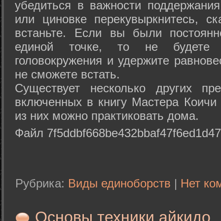
убедиться в важности поддержания
или циновке перекувыркнитесь, с
встаньте. Если вы были постоянн
единой точке, то не будете 
головокружения и удержите равнове
не сможете встать.
Существует несколько других пре
включенных в книгу Мастера Коичи 
из них можно практиковать дома.
Файл 7f5ddbf668be432bbaf47f6ed1d47
Рубрика:
Виды единоборств
|
Нет ко
Основы техники айкидо