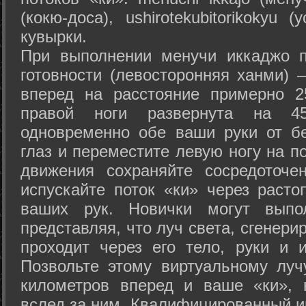
(кокю-доса), ushiro­tekubitori­kokyu 
кувырки.
При выполнении менучи иккаджо п
готовности (левосторонняя ханми) 
вперед на расстояние примерно 2
правой ноги развернута на 45
одновременно обе ваши руки от б
глаз и переместите левую ногу на п
движения сохраняйте сосредоточе
испускайте поток «ки» через раст
ваших рук. Новички могут выпол
представляя, что луч света, сгенери
проходит через его тело, руки и и
Позвольте этому виртуальному луч
километров вперед и ваше «ки», 
вслед за ним. Квалифицированный и