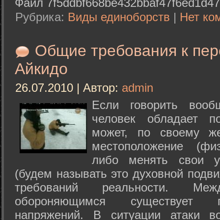
Файл 7f5ddbf668be432bbaf47f6ed1d47
Рубрика:
Виды единоборств
|
Нет ко
Общие требования к пе
Айкидо
26.07.2010 | Автор:
admin
Если говорить вооб
человек обладает п
может, по своему ж
местоположение (физ
либо менять свои у
(будем называть это духовной подв
требований реальности. М
обороняющимся существует п
напряжений. В ситуации атаки в