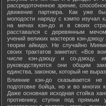
рассредоточенное зрение, способно
движение партнера. Как уже бы
молодости наряду с кэмпо изучал к
на мечах кэн-до и в своих стра
расставался с деревянным мечом 
учений великих мастеров кэн-дзюцу 
теории айкидо. Не случайно Миям
своих трактатов заметил: «Все вои
числе кэн-дзюцу и со-дзюцу, 
руководствуются они общим зак
единства, законом, который не выра
Влияние кэн-до сказывается не 
подготовке бойца, но и во многих 
Даже основная исходная стойка хан
противнику, ступни под прямым 