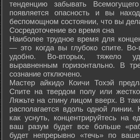
тенденцию забывать Всемогущего
появляется опасность и вы нахо
беспомощном состоянии, что вы дел
Сосредоточение во время сна
Наиболее трудное время для концен
— это когда вы глубоко спите. Во-
удобно. Во-вторых, тяжело у
выравненным горизонтально. В тр
сознание отключено.
Мастер айкидо Коичи Тохэй предл
Спите на твердом полу или жестко
Ляжьте на спину лицом вверх. В та
располагается вдоль одной линии. 
как уснуть, концентрируйтесь на е
ваш разум будет все больше «раб
будет непрерывно «течь» по ваше