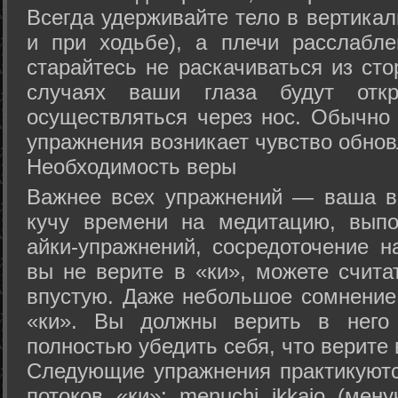
Всегда удерживайте тело в вертикал
и при ходьбе), а плечи расслабл
старайтесь не раскачиваться из сто
случаях ваши глаза будут отк
осуществляться через нос. Обычно 
упражнения возникает чувство обнов
Необходимость веры
Важнее всех упражнений — ваша в
кучу времени на медитацию, выпо
айки-упражнений, сосредоточение н
вы не верите в «ки», можете счита
впустую. Даже небольшое сомнение 
«ки». Вы должны верить в нег
полностью убедить себя, что верите 
Следующие упражнения практикуютс
потоков «ки»: menuchi ikkajo (мену