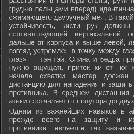
расстоянии в полторы стопы, руки 
грудью пальцами вперед) идентична
сжимающего двуручный меч. В такой
устойчивость, кисти рук должны
соответствующей вертикальной о
дальше от корпуса и выше левой, л
взгляд устремлен в точку между гла
глаз» — тэн-тэй. Спина и бедра пр
нужно ощущать приток ки от ног 
начала схватки мастер должен 
дистанцию для нападения и защиты 
противника. В среднем дистанция
атаки составляет от полутора до дву
Одним из важнейших навыков в ай
прежде всего на защиту и исп
противника, является так называ