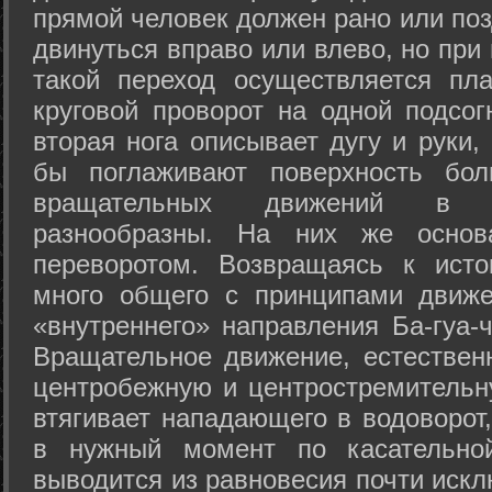
прямой человек должен рано или поз
двинуться вправо или влево, но пр
такой переход осуществляется пл
круговой проворот на одной подсог
вторая нога описывает дугу и руки,
бы поглаживают поверхность бол
вращательных движений в а
разнообразны. На них же осно
переворотом. Возвращаясь к ист
много общего с принципами движе
«внутреннего» направления Ба-гуа-
Вращательное движение, естественн
центробежную и центростремительн
втягивает нападающего в водоворот,
в нужный момент по касательной
выводится из равновесия почти иск