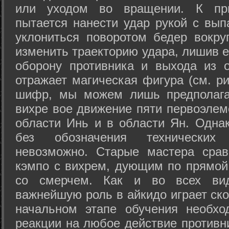
или уходом во вращении. К при
пытается нанести удар рукой с вып
уклониться поворотом бедер вокру
изменить траекторию удара, лишив е
оборону противника и выхода из 
отражает магическая фигура (см. ри
шифр, мы можем лишь предполагат
вихре вое движение пяти первоэлеме
области Инь и в области Ян. Одна
без обозначения технических
невозможно. Старые мастера срав
кэмпо с вихрем, дующим по прямой
со смерчем. Как и во всех вида
важнейшую роль в айкидо играет ско
начальном этапе обучения необхо
реакции на любое действие противн