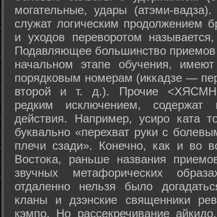
могательные, удары (атэми-вадза).
служат логическим продолжением бр
и уходов переворотом называется,
Подавляющее большинство приемов 
начальном этапе обучения, имеют
порядковым номерам (иккадзе — пер
второй и т. д.). Прочие <ХЯСМН
редким исключением, содержат 
действия. Например, усиро ката то
буквально «перехват руки с болевы
плечи сзади». Конечно, как и во в
Востока, раньше названия прием
звучных метафорических образ
отдаленно нельзя было догадатьс
кланы и дзэнские священники рев
кэмпо. Но рассекречивание айкидо,