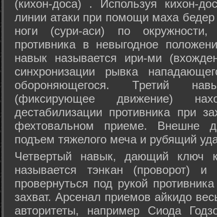
(кихон-доса) . Используя кихон-до
линии атаки при помощи маха бедер
ноги (сури-аси) по окружности
противника в невыгодное положен
навык называется ири-ми (вхожде
синхронизации рывка нападающе
обороняющегося. Третий на
(фиксирующее движение) на
дестабилизации противника при за
фехтовальном приеме. Внешне дв
подъем тяжелого меча и рубящий уда
Четвертый навык, дающий ключ к
называется тэнкан (проворот) и
провернуться под рукой противника
захват. Арсенал приемов айкидо ве
авторитеты, например Сиода Годз