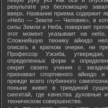
результате укэ беспомощно зава
вверх. Название приема содержит я
«Небо — Земля — Человек», в кото
силы Земли и Неба, повергает проти
этот момент указывает на небо,
Сложнейшую технику айкидо нел
описать в кратком очерке, ни пр
Профессор Уэсиба, утверждая
определенных форм и определенн
секрет своего учения с загадк
признавал спортивного айкидо и
прежде всего глубинного самопозна
поныне живет в триединой сущно
сингитай, где качества духовные 
техническом совершенстве.