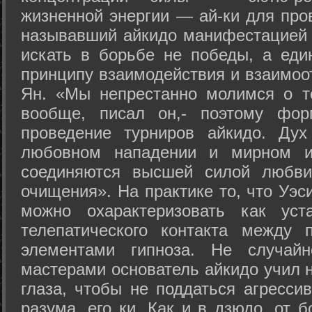
жизненной энергии — ай-ки для про
называвший айкидо манифестацией 
искать в борьбе не победы, а еди
принципу взаимодействия и взаимоо
Ян. «Мы непрестанно молимся о т
вообще, писал он,- поэтому фо
проведение турниров айкидо. Дух
любовном нападении и мирном ис
соединяются высшей силой любви
очищения». На практике то, что Уэ
можно охарактеризовать как уст
телепатического контакта между 
элементами гипноза. Не случай
мастерами основатель айкидо учил н
глаза, чтобы не поддаться агресси
разума, его ки. Как и в дзюдо, от 