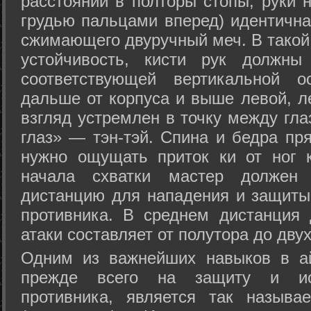
расстоянии в полторы стопы, руки 
грудью пальцами вперед) идентична
сжимающего двуручный меч. В такой
устойчивость, кисти рук должны
соответствующей вертикальной о
дальше от корпуса и выше левой, л
взгляд устремлен в точку между гла
глаз» — тэн-тэй. Спина и бедра пр
нужно ощущать приток ки от ног 
начала схватки мастер должен 
дистанцию для нападения и защиты 
противника. В среднем дистанция
атаки составляет от полутора до дву
Одним из важнейших навыков в ай
прежде всего на защиту и исп
противника, является так называ