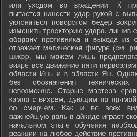
или уходом во вращении. К при
пытается нанести удар рукой с вып
уклониться поворотом бедер вокру
изменить траекторию удара, лишив е
оборону противника и выхода из 
отражает магическая фигура (см. ри
шифр, мы можем лишь предполагат
вихре вое движение пяти первоэлеме
области Инь и в области Ян. Одна
без обозначения технических
невозможно. Старые мастера срав
кэмпо с вихрем, дующим по прямой
со смерчем. Как и во всех вида
важнейшую роль в айкидо играет ско
начальном этапе обучения необхо
реакции на любое действие противн