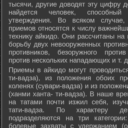
тысячи, другие доводят эту цифру д
найдется человек, способный
утверждения. Во всяком случае,
приемов относятся к числу важнейш
технику айкидо. Они рассчитаны на
борьбу двух невооруженных противн
противников, безоружного против
против нескольких нападающих и т. д
Приемы в айкидо могут проводиться
ти-вадза), из положения обоих п
коленях (сувари-вадза) и из положе
(ханми ханта- ти-вадза). В наше вр
на татами почти изжил себя, изу
тати-вадза. По характеру д
подразделяются на три категории: 
болевые захваты с удержанием (ос