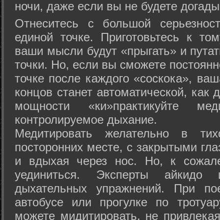
ночи, даже если вы не будете догады
Отнеситесь с большой серьезнос
единой точке. Приготовьтесь к том
ваши мысли будут «прыгать» и путат
точки. Но, если вы сможете постоян
точке после каждого «соскока», ваш
концов станет автоматической, как 
мощности «ки»практикуйте ме
контролируемое дыхание.
Медитировать желательно в тих
посторонних месте, с закрытыми гла
и вдыхая через нос. Но, к сожа
уединиться. Эксперты айкидо 
дыхательных упражнений. При по
автобусе или прогулке по тротуа
можете мидитировать, не привлека