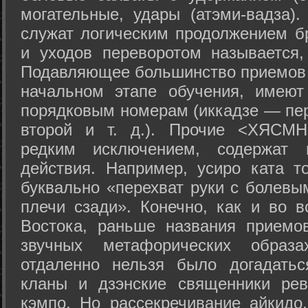
могательные, удары (атэми-вадза).
служат логическим продолжением бр
и уходов переворотом называется,
Подавляющее большинство приемов 
начальном этапе обучения, имеют
порядковым номерам (иккадзе — пер
второй и т. д.). Прочие <ХЯСМН
редким исключением, содержат 
действия. Например, усиро ката то
буквально «перехват руки с болевы
плечи сзади». Конечно, как и во в
Востока, раньше названия прием
звучных метафорических образ
отдаленно нельзя было догадатьс
кланы и дзэнские священники рев
кэмпо. Но рассекречивание айкидо,