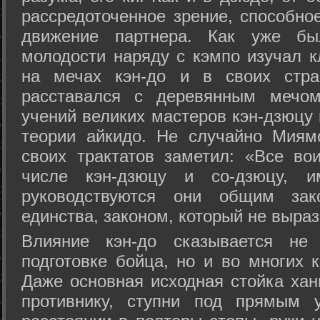
рассредоточенное зрение, способно
движение партнера. Как уже бы
молодости наряду с кэмпо изучал к
на мечах кэн-до и в своих стра
расставался с деревянным мечом 
учений великих мастеров кэн-дзюцу 
теории айкидо. Не случайно Миям
своих трактатов заметил: «Все вои
числе кэн-дзюцу и со-дзюцу, 
руководствуются они общим зак
единства, законом, который не выра
Влияние кэн-до сказывается не 
подготовке бойца, но и во многих 
Даже основная исходная стойка хан
противнику, ступни под прямым 