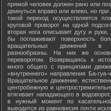
прямой человек должен рано или поз
двинуться вправо или влево, но пр
такой переход осуществляется пл
круговой проворот на одной подсог
вторая нога описывает дугу и руки,
бы поглаживают поверхность бол
вращательных движений в а
разнообразны. На них же осно
переворотом. Возвращаясь к ист
много общего с принципами движе
«внутреннего» направления Ба-гуа-
Вращательное движение, естественн
центробежную и центростремительн
втягивает нападающего в водоворот,
в нужный момент по касательной
выводится из равновесия почти иск