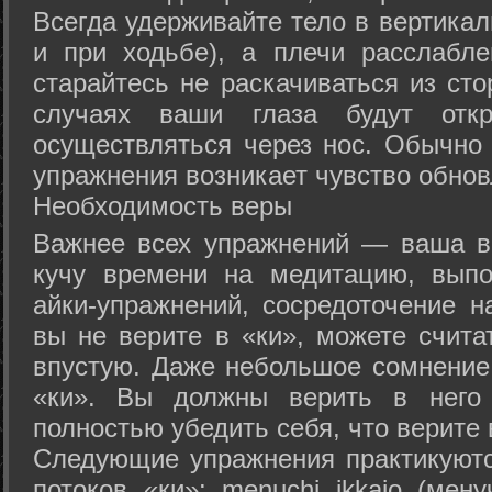
Всегда удерживайте тело в вертикал
и при ходьбе), а плечи расслабл
старайтесь не раскачиваться из сто
случаях ваши глаза будут отк
осуществляться через нос. Обычно 
упражнения возникает чувство обнов
Необходимость веры
Важнее всех упражнений — ваша в
кучу времени на медитацию, выпо
айки-упражнений, сосредоточение н
вы не верите в «ки», можете счита
впустую. Даже небольшое сомнение 
«ки». Вы должны верить в нег
полностью убедить себя, что верите 
Следующие упражнения практикуютс
потоков «ки»: menuchi ikkajo (мену