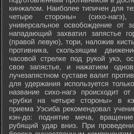
кинжалом. Наиболее типичен для те
четыре стороны» (сихо-нагэ)
универсальное освобождение от з
нападающий захватил запястье го
(правой левую), тори, наложив кист
противника, скользящим движени
часовой стрелке под рукой укэ, о
свое запястье, и нажатием одно
лучезапястном суставе валит против
для удержания используется только
название сихо-нагэ происходит от
«рубки на четыре стороны» в кэ
приема Уэсиба рекомендовал учен
кэн-до: поднятие меча, вращени
рубящий удар вниз. При проведен
броска существенным компонентом 