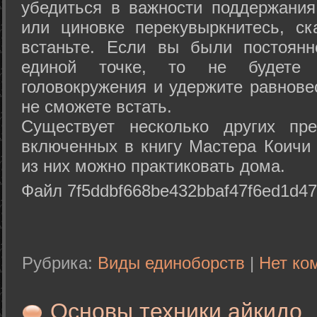
убедиться в важности поддержания
или циновке перекувыркнитесь, с
встаньте. Если вы были постоянн
единой точке, то не будете 
головокружения и удержите равнове
не сможете встать.
Существует несколько других пре
включенных в книгу Мастера Коичи 
из них можно практиковать дома.
Файл 7f5ddbf668be432bbaf47f6ed1d47
Рубрика:
Виды единоборств
|
Нет ко
Основы техники айкидо