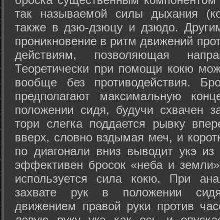
так называемой силы дыхания (ко
также в дзю-дзюцу и дзюдо. Други
проникновение в ритм движений прот
действиям, позволяющая напра
Теоретически при помощи кокю мож
вообще без противодействия. Бро
предполагают максимальную конц
положении сидя, будучи схвачен за
тори слегка поддается рывку впер
вверх, словно вздымая меч, и коро
по диагонали вниз выводит укэ из
эффективен бросок «неба и земли» (
используется сила кокю. При ан
захвате рук в положении сид
движением правой руки против час
левую руку укэ как ось и опуска