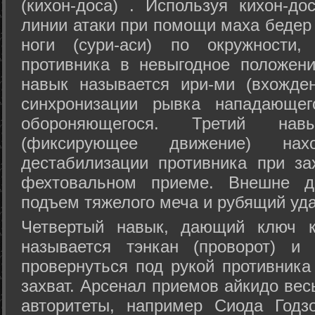
(кихон-доса) . Используя кихон-до
линии атаки при помощи маха бедер
ноги (сури-аси) по окружности
противника в невыгодное положен
навык называется ири-ми (вхожде
синхронизации рывка нападающе
обороняющегося. Третий на
(фиксирующее движение) на
дестабилизации противника при за
фехтовальном приеме. Внешне дв
подъем тяжелого меча и рубящий уда
Четвертый навык, дающий ключ к
называется тэнкан (проворот) и
провернуться под рукой противника
захват. Арсенал приемов айкидо ве
авторитеты, например Сиода Годз