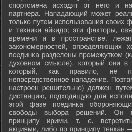
спортсмена исходят от него и на
партнера. Нападающий может реал
только путем использования своих 
и техники айкидо; эти факторы, св
времени и в пространстве, лежа
закономерностей, определяющих х
поединка разделены промежутком (ка
духовном смысле), который они в 
который, как правило, не по
непосредственное нападение. Поэто
настроен решительно) должен путе
дистанцию, подходящую для исполн
этой фазе поединка обороняющ
свободы выбора решений. Он м
принципу ирими, т. е. встретит
акциями, либо по принципу тенкан —