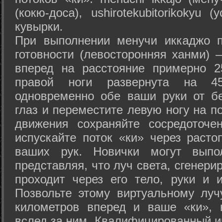
(кокю-доса), ushiro­tekubitori­kokyu 
кувырки.
При выполнении менучи иккаджо п
готовности (левосторонняя ханми) 
вперед на расстояние примерно 2
правой ноги развернута на 45
одновременно обе ваши руки от б
глаз и переместите левую ногу на п
движения сохраняйте сосредоточе
испускайте поток «ки» через раст
ваших рук. Новички могут выпол
представляя, что луч света, сгенери
проходит через его тело, руки и и
Позвольте этому виртуальному луч
километров вперед и ваше «ки», 
вслед за ним. Квалифицированный и