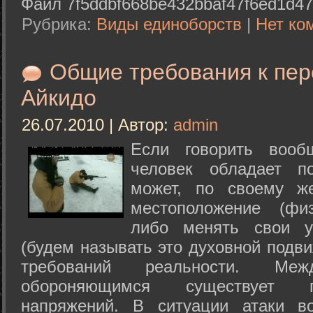
Файл 7f5ddbf668be432bbaf47f6ed1d47
Рубрика:
Виды единоборств
|
Нет ко
Общие требования к пе
Айкидо
26.07.2010 | Автор:
admin
Если говорить вооб
человек обладает п
может, по своему ж
местоположение (физ
либо менять свои у
(будем называть это духовной подв
требований реальности. М
обороняющимся существует п
напряжений. В ситуации атаки в