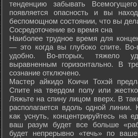
тенденцию забывать Всемогущего
появляется опасность и вы нахо
беспомощном состоянии, что вы дел
Сосредоточение во время сна
Наиболее трудное время для концен
— это когда вы глубоко спите. Во-
удобно. Во-вторых, тяжело у
выравненным горизонтально. В тр
сознание отключено.
Мастер айкидо Коичи Тохэй предл
Спите на твердом полу или жестко
Ляжьте на спину лицом вверх. В та
располагается вдоль одной линии. 
как уснуть, концентрируйтесь на е
ваш разум будет все больше «раб
будет непрерывно «течь» по ваше