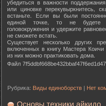
убедиться в важности поддержания
или циновке перекувыркнитесь, с
встаньте. Если вы были постоянн
единой точке, то не будете 
головокружения и удержите равнове
не сможете встать.
Существует несколько других пре
включенных в книгу Мастера Коичи 
из них можно практиковать дома.
Файл 7f5ddbf668be432bbaf47f6ed1d47
Рубрика:
Виды единоборств
|
Нет ко
Основы техники айкидо