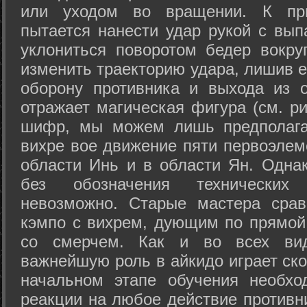
или уходом во вращении. К при
пытается нанести удар рукой с вып
уклониться поворотом бедер вокру
изменить траекторию удара, лишив е
оборону противника и выхода из 
отражает магическая фигура (см. ри
шифр, мы можем лишь предполагат
вихре вое движение пяти первоэлеме
области Инь и в области Ян. Одна
без обозначения технических
невозможно. Старые мастера срав
кэмпо с вихрем, дующим по прямой
со смерчем. Как и во всех вида
важнейшую роль в айкидо играет ско
начальном этапе обучения необхо
реакции на любое действие противн