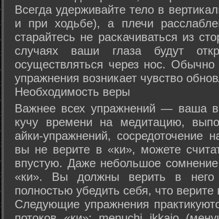
Всегда удерживайте тело в вертикал
и при ходьбе), а плечи расслабл
старайтесь не раскачиваться из сто
случаях ваши глаза будут отк
осуществляться через нос. Обычно 
упражнения возникает чувство обнов
Необходимость веры
Важнее всех упражнений — ваша в
кучу времени на медитацию, выпо
айки-упражнений, сосредоточение н
вы не верите в «ки», можете счита
впустую. Даже небольшое сомнение 
«ки». Вы должны верить в нег
полностью убедить себя, что верите 
Следующие упражнения практикуютс
потоков «ки»: menuchi ikkajo (мену