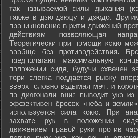
так называемой силы дыхания (ко
также в дзю-дзюцу и дзюдо. Други
проникновение в ритм движений прот
действиям, позволяющая напра
Теоретически при помощи кокю мож
вообще без противодействия. Бро
предполагают максимальную конц
положении сидя, будучи схвачен за
тори слегка поддается рывку впер
вверх, словно вздымая меч, и коро
по диагонали вниз выводит укэ из
эффективен бросок «неба и земли» (
используется сила кокю. При ан
захвате рук в положении сид
движением правой руки против час
левую руку укэ как ось и опуска