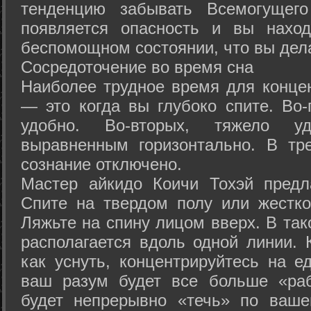
тенденцию забывать Всемогущего
появляется опасность и вы нахо
беспомощном состоянии, что вы дел
Сосредоточение во время сна
Наиболее трудное время для концен
— это когда вы глубоко спите. Во-
удобно. Во-вторых, тяжело у
выравненным горизонтально. В тр
сознание отключено.
Мастер айкидо Коичи Тохэй предл
Спите на твердом полу или жестко
Ляжьте на спину лицом вверх. В та
располагается вдоль одной линии. 
как уснуть, концентрируйтесь на е
ваш разум будет все больше «раб
будет непрерывно «течь» по ваше