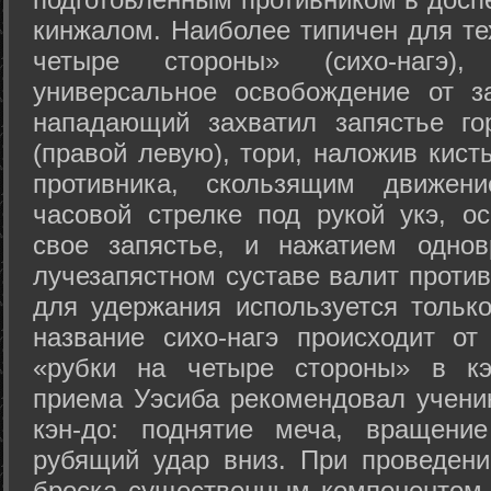
кинжалом. Наиболее типичен для те
четыре стороны» (сихо-нагэ)
универсальное освобождение от з
нападающий захватил запястье го
(правой левую), тори, наложив кист
противника, скользящим движени
часовой стрелке под рукой укэ, о
свое запястье, и нажатием одно
лучезапястном суставе валит против
для удержания используется только
название сихо-нагэ происходит от
«рубки на четыре стороны» в кэ
приема Уэсиба рекомендовал учен
кэн-до: поднятие меча, вращени
рубящий удар вниз. При проведен
броска существенным компонентом 