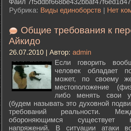
Файл 7f5ddbf668be432bbaf47f6ed1d47
Рубрика:
Виды единоборств
|
Нет ко
Общие требования к пе
Айкидо
26.07.2010 | Автор:
admin
Если говорить вооб
человек обладает п
может, по своему ж
местоположение (физ
либо менять свои у
(будем называть это духовной подв
требований реальности. М
обороняющимся существует п
напряжений. В ситуации атаки в