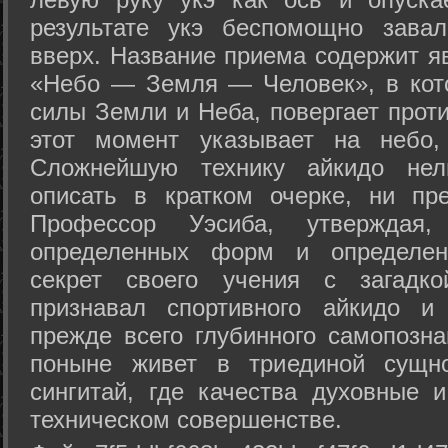
результате укэ беспомощно зава
вверх. Название приема содержит я
«Небо — Земля — Человек», в кото
силы Земли и Неба, повергает проти
этот момент указывает на небо,
Сложнейшую технику айкидо нел
описать в кратком очерке, ни пр
Профессор Уэсиба, утверждая
определенных форм и определенн
секрет своего учения с загадк
признавал спортивного айкидо и
прежде всего глубинного самопозна
поныне живет в триединой сущно
сингитай, где качества духовные 
техническом совершенстве.