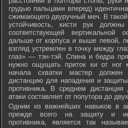
расстоянии в полторы стопы, руки 
грудью пальцами вперед) идентична
сжимающего двуручный меч. В такой
устойчивость, кисти рук должны
соответствующей вертикальной о
дальше от корпуса и выше левой, л
взгляд устремлен в точку между гла
глаз» — тэн-тэй. Спина и бедра пр
нужно ощущать приток ки от ног 
начала схватки мастер должен 
дистанцию для нападения и защиты 
противника. В среднем дистанция
атаки составляет от полутора до дву
Одним из важнейших навыков в ай
прежде всего на защиту и исп
противника, является так называ