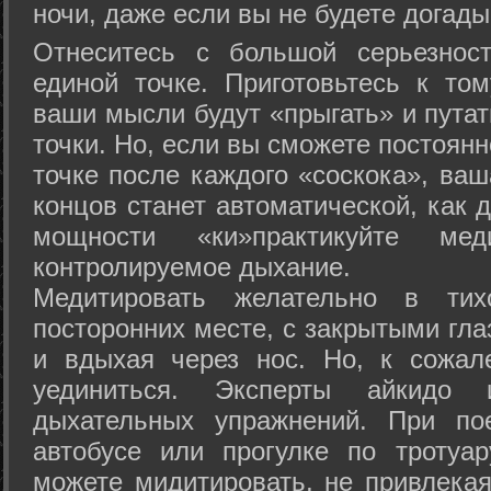
ночи, даже если вы не будете догады
Отнеситесь с большой серьезнос
единой точке. Приготовьтесь к том
ваши мысли будут «прыгать» и путат
точки. Но, если вы сможете постоян
точке после каждого «соскока», ваш
концов станет автоматической, как 
мощности «ки»практикуйте ме
контролируемое дыхание.
Медитировать желательно в тих
посторонних месте, с закрытыми гла
и вдыхая через нос. Но, к сожа
уединиться. Эксперты айкидо 
дыхательных упражнений. При по
автобусе или прогулке по тротуа
можете мидитировать, не привлека