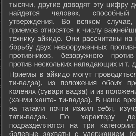
тысячи, другие доводят эту цифру д
найдется человек, способный
утверждения. Во всяком случае,
приемов относятся к числу важнейш
технику айкидо. Они рассчитаны на
борьбу двух невооруженных противн
противников, безоружного против
против нескольких нападающих и т. д
Приемы в айкидо могут проводиться
ти-вадза), из положения обоих п
коленях (сувари-вадза) и из положе
(ханми ханта- ти-вадза). В наше вр
на татами почти изжил себя, изу
тати-вадза. По характеру д
подразделяются на три категории: 
болевые захваты с удержанием (ос