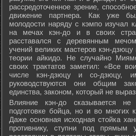
рассредоточенное зрение, способно
движение партнера. Как уже бы
молодости наряду с кэмпо изучал к
на мечах кэн-до и в своих стра
расставался с деревянным мечом 
учений великих мастеров кэн-дзюцу 
теории айкидо. Не случайно Миям
своих трактатов заметил: «Все вои
числе кэн-дзюцу и со-дзюцу, 
руководствуются они общим зак
единства, законом, который не выра
Влияние кэн-до сказывается не 
подготовке бойца, но и во многих 
Даже основная исходная стойка хан
противнику, ступни под прямым 