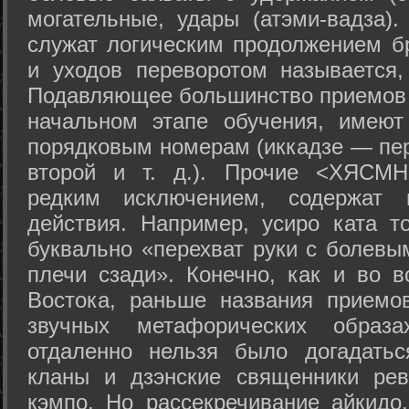
могательные, удары (атэми-вадза).
служат логическим продолжением бр
и уходов переворотом называется,
Подавляющее большинство приемов 
начальном этапе обучения, имеют
порядковым номерам (иккадзе — пер
второй и т. д.). Прочие <ХЯСМН
редким исключением, содержат 
действия. Например, усиро ката то
буквально «перехват руки с болевы
плечи сзади». Конечно, как и во в
Востока, раньше названия прием
звучных метафорических образ
отдаленно нельзя было догадатьс
кланы и дзэнские священники рев
кэмпо. Но рассекречивание айкидо,