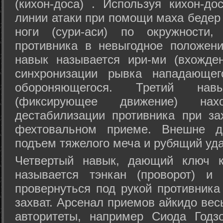
(кихон-доса) . Используя кихон-до
линии атаки при помощи маха бедер
ноги (сури-аси) по окружности
противника в невыгодное положен
навык называется ири-ми (вхожде
синхронизации рывка нападающе
обороняющегося. Третий на
(фиксирующее движение) на
дестабилизации противника при за
фехтовальном приеме. Внешне дв
подъем тяжелого меча и рубящий уда
Четвертый навык, дающий ключ к
называется тэнкан (проворот) и
провернуться под рукой противника
захват. Арсенал приемов айкидо ве
авторитеты, например Сиода Годз