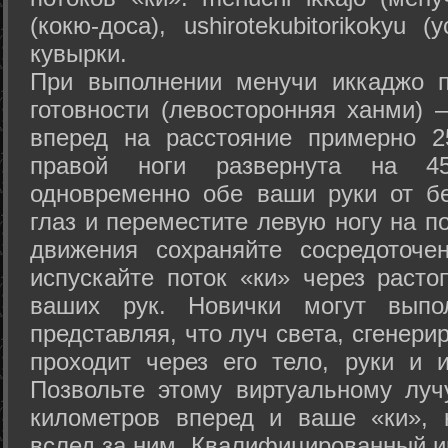
(кокю-доса), ushiro­tekubitori­kokyu 
кувырки.
При выполнении менучи иккаджо п
готовности (левосторонняя ханми) 
вперед на расстояние примерно 2
правой ноги развернута на 45
одновременно обе ваши руки от б
глаз и переместите левую ногу на п
движения сохраняйте сосредоточе
испускайте поток «ки» через раст
ваших рук. Новички могут выпол
представляя, что луч света, сгенери
проходит через его тело, руки и и
Позвольте этому виртуальному луч
километров вперед и ваше «ки», 
вслед за ним. Квалифицированный и