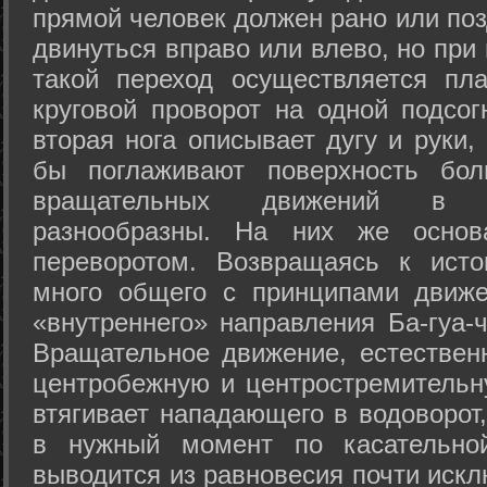
прямой человек должен рано или поз
двинуться вправо или влево, но пр
такой переход осуществляется пл
круговой проворот на одной подсог
вторая нога описывает дугу и руки,
бы поглаживают поверхность бол
вращательных движений в а
разнообразны. На них же осно
переворотом. Возвращаясь к ист
много общего с принципами движе
«внутреннего» направления Ба-гуа-
Вращательное движение, естественн
центробежную и центростремительн
втягивает нападающего в водоворот,
в нужный момент по касательной
выводится из равновесия почти иск