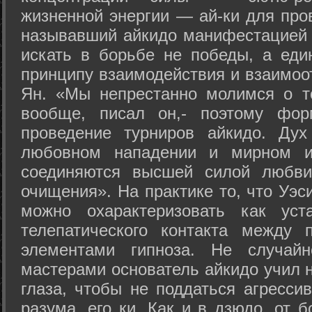
жизненной энергии — ай-ки для про
называвший айкидо манифестацией 
искать в борьбе не победы, а еди
принципу взаимодействия и взаимоо
Ян. «Мы непрестанно молимся о т
вообще, писал он,- поэтому фо
проведение турниров айкидо. Дух
любовном нападении и мирном ис
соединяются высшей силой любви
очищения». На практике то, что Уэ
можно охарактеризовать как уст
телепатического контакта между 
элементами гипноза. Не случай
мастерами основатель айкидо учил н
глаза, чтобы не поддаться агресси
разума, его ки. Как и в дзюдо, от 