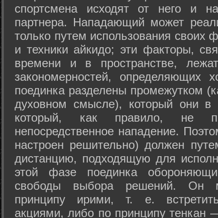
спортсмена исходят от него и на
партнера. Нападающий может реал
только путем использования своих 
и техники айкидо; эти факторы, св
времени и в пространстве, лежа
закономерностей, определяющих х
поединка разделены промежутком (ка
духовном смысле), который они в 
который, как правило, не по
непосредственное нападение. Поэто
настроен решительно) должен путе
дистанцию, подходящую для исполн
этой фазе поединка обороняющ
свободы выбора решений. Он м
принципу ирими, т. е. встретит
акциями, либо по принципу тенкан —