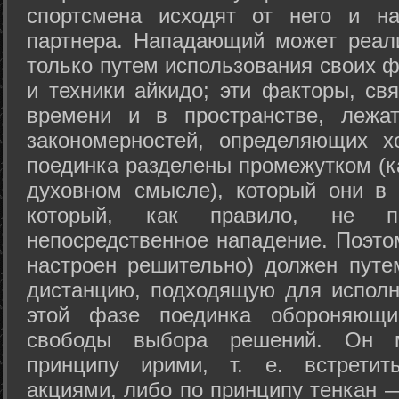
спортсмена исходят от него и на
партнера. Нападающий может реал
только путем использования своих 
и техники айкидо; эти факторы, св
времени и в пространстве, лежа
закономерностей, определяющих х
поединка разделены промежутком (ка
духовном смысле), который они в 
который, как правило, не по
непосредственное нападение. Поэто
настроен решительно) должен путе
дистанцию, подходящую для исполн
этой фазе поединка обороняющ
свободы выбора решений. Он м
принципу ирими, т. е. встретит
акциями, либо по принципу тенкан —