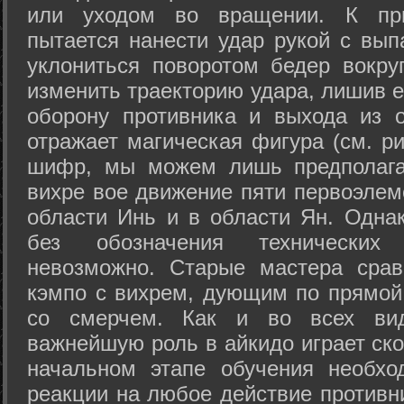
или уходом во вращении. К при
пытается нанести удар рукой с вып
уклониться поворотом бедер вокру
изменить траекторию удара, лишив е
оборону противника и выхода из 
отражает магическая фигура (см. ри
шифр, мы можем лишь предполагат
вихре вое движение пяти первоэлеме
области Инь и в области Ян. Одна
без обозначения технических
невозможно. Старые мастера срав
кэмпо с вихрем, дующим по прямой
со смерчем. Как и во всех вида
важнейшую роль в айкидо играет ско
начальном этапе обучения необхо
реакции на любое действие противн