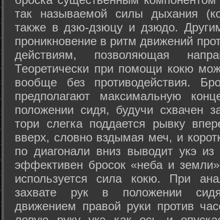
так называемой силы дыхания (ко
также в дзю-дзюцу и дзюдо. Други
проникновение в ритм движений прот
действиям, позволяющая напра
Теоретически при помощи кокю мож
вообще без противодействия. Бро
предполагают максимальную конц
положении сидя, будучи схвачен за
тори слегка поддается рывку впер
вверх, словно вздымая меч, и коро
по диагонали вниз выводит укэ из
эффективен бросок «неба и земли» (
используется сила кокю. При ан
захвате рук в положении сид
движением правой руки против час
левую руку укэ как ось и опуска