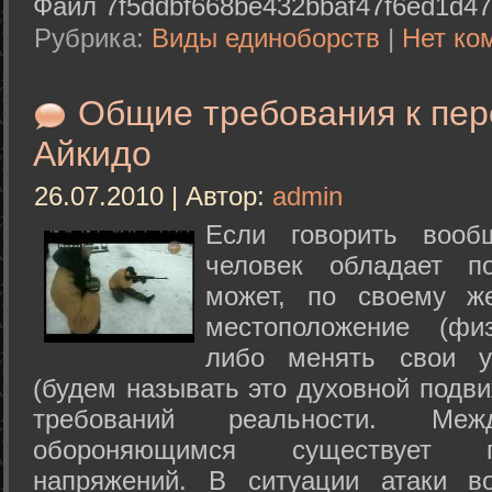
Файл 7f5ddbf668be432bbaf47f6ed1d47
Рубрика:
Виды единоборств
|
Нет ко
Общие требования к пе
Айкидо
26.07.2010 | Автор:
admin
Если говорить вооб
человек обладает п
может, по своему ж
местоположение (физ
либо менять свои у
(будем называть это духовной подв
требований реальности. М
обороняющимся существует п
напряжений. В ситуации атаки в