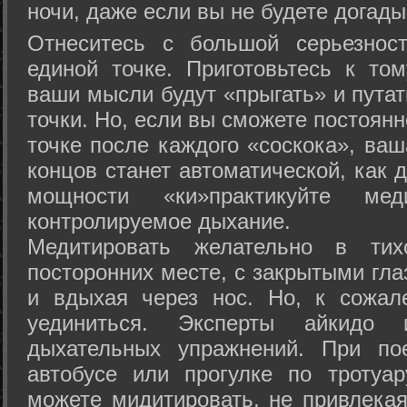
ночи, даже если вы не будете догады
Отнеситесь с большой серьезнос
единой точке. Приготовьтесь к том
ваши мысли будут «прыгать» и путат
точки. Но, если вы сможете постоян
точке после каждого «соскока», ваш
концов станет автоматической, как 
мощности «ки»практикуйте ме
контролируемое дыхание.
Медитировать желательно в тих
посторонних месте, с закрытыми гла
и вдыхая через нос. Но, к сожа
уединиться. Эксперты айкидо 
дыхательных упражнений. При по
автобусе или прогулке по тротуа
можете мидитировать, не привлека