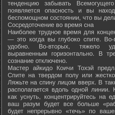
тенденцию забывать Всемогущего
появляется опасность и вы нахо
беспомощном состоянии, что вы дел
Сосредоточение во время сна
Наиболее трудное время для концен
— это когда вы глубоко спите. Во-
удобно. Во-вторых, тяжело у
выравненным горизонтально. В тр
сознание отключено.
Мастер айкидо Коичи Тохэй предл
Спите на твердом полу или жестко
Ляжьте на спину лицом вверх. В та
располагается вдоль одной линии. 
как уснуть, концентрируйтесь на е
ваш разум будет все больше «раб
будет непрерывно «течь» по ваше