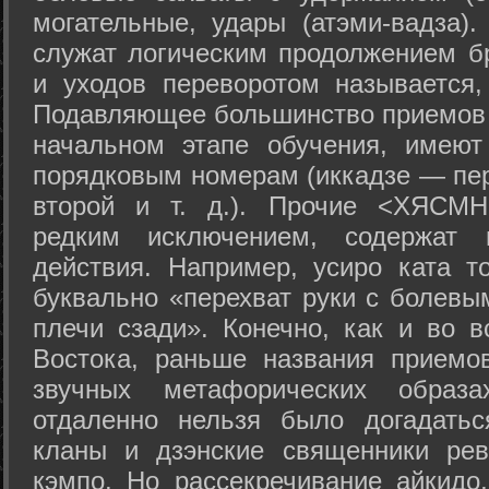
могательные, удары (атэми-вадза).
служат логическим продолжением бр
и уходов переворотом называется,
Подавляющее большинство приемов 
начальном этапе обучения, имеют
порядковым номерам (иккадзе — пер
второй и т. д.). Прочие <ХЯСМН
редким исключением, содержат 
действия. Например, усиро ката то
буквально «перехват руки с болевы
плечи сзади». Конечно, как и во в
Востока, раньше названия прием
звучных метафорических образ
отдаленно нельзя было догадатьс
кланы и дзэнские священники рев
кэмпо. Но рассекречивание айкидо,