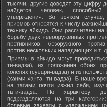
тысячи, другие доводят эту цифру д
найдется человек, способный
утверждения. Во всяком случае,
приемов относятся к числу важнейш
технику айкидо. Они рассчитаны на
борьбу двух невооруженных противн
противников, безоружного против
против нескольких нападающих и т. д
Приемы в айкидо могут проводиться
ти-вадза), из положения обоих п
коленях (сувари-вадза) и из положе
(ханми ханта- ти-вадза). В наше вр
на татами почти изжил себя, изу
тати-вадза. По характеру д
подразделяются на три категории: 
болевые захваты с удержанием (ос