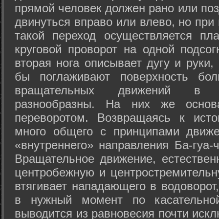
прямой человек должен рано или поз
двинуться вправо или влево, но пр
такой переход осуществляется пл
круговой проворот на одной подсог
вторая нога описывает дугу и руки,
бы поглаживают поверхность бол
вращательных движений в а
разнообразны. На них же осно
переворотом. Возвращаясь к ист
много общего с принципами движе
«внутреннего» направления Ба-гуа-
Вращательное движение, естественн
центробежную и центростремительн
втягивает нападающего в водоворот,
в нужный момент по касательной
выводится из равновесия почти иск