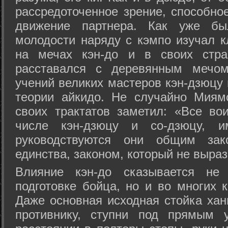
рассредоточенное зрение, способно
движение партнера. Как уже бы
молодости наряду с кэмпо изучал к
на мечах кэн-до и в своих стра
расставался с деревянным мечом 
учений великих мастеров кэн-дзюцу 
теории айкидо. Не случайно Миям
своих трактатов заметил: «Все вои
числе кэн-дзюцу и со-дзюцу, 
руководствуются они общим зак
единства, законом, который не выра
Влияние кэн-до сказывается не 
подготовке бойца, но и во многих 
Даже основная исходная стойка хан
противнику, ступни под прямым 