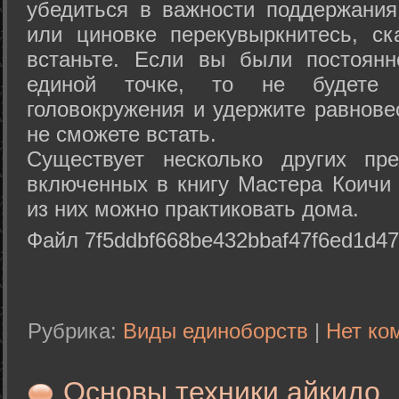
убедиться в важности поддержания
или циновке перекувыркнитесь, с
встаньте. Если вы были постоянн
единой точке, то не будете 
головокружения и удержите равнове
не сможете встать.
Существует несколько других пре
включенных в книгу Мастера Коичи 
из них можно практиковать дома.
Файл 7f5ddbf668be432bbaf47f6ed1d47
Рубрика:
Виды единоборств
|
Нет ко
Основы техники айкидо