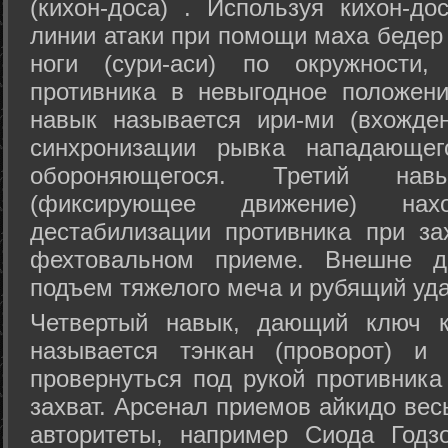
(кихон-доса) . Используя кихон-до
линии атаки при помощи маха бедер
ноги (сури-аси) по окружности
противника в невыгодное положен
навык называется ири-ми (вхожде
синхронизации рывка нападающе
обороняющегося. Третий на
(фиксирующее движение) на
дестабилизации противника при за
фехтовальном приеме. Внешне дв
подъем тяжелого меча и рубящий уда
Четвертый навык, дающий ключ к
называется тэнкан (проворот) и
провернуться под рукой противника
захват. Арсенал приемов айкидо ве
авторитеты, например Сиода Годз