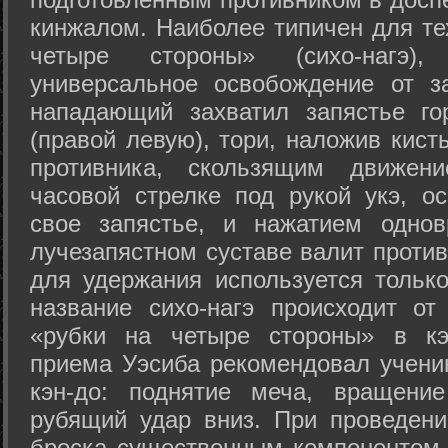
кинжалом. Наиболее типичен для те
четыре стороны» (сихо-нагэ)
универсальное освобождение от з
нападающий захватил запястье го
(правой левую), тори, наложив кист
противника, скользящим движени
часовой стрелке под рукой укэ, о
свое запястье, и нажатием одно
лучезапястном суставе валит против
для удержания используется только
название сихо-нагэ происходит от
«рубки на четыре стороны» в кэ
приема Уэсиба рекомендовал учен
кэн-до: поднятие меча, вращени
рубящий удар вниз. При проведен
броска существенным компонентом 