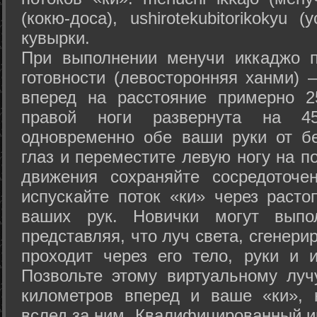
(кокю-доса), ushiro­tekubitori­kokyu 
кувырки.
При выполнении менучи иккаджо п
готовности (левосторонняя ханми) 
вперед на расстояние примерно 2
правой ноги развернута на 45
одновременно обе ваши руки от б
глаз и переместите левую ногу на п
движения сохраняйте сосредоточе
испускайте поток «ки» через раст
ваших рук. Новички могут выпол
представляя, что луч света, сгенери
проходит через его тело, руки и и
Позвольте этому виртуальному луч
километров вперед и ваше «ки», 
вслед за ним. Квалифицированный и