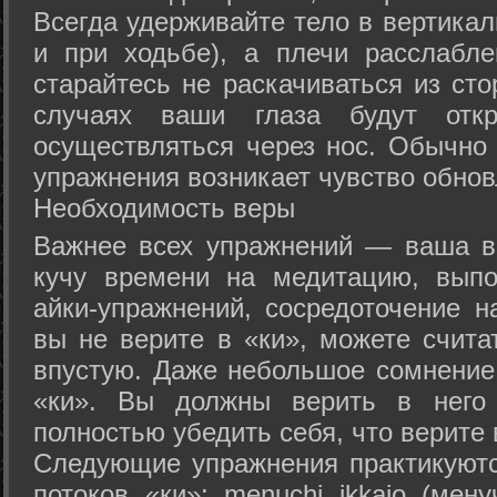
Всегда удерживайте тело в вертикал
и при ходьбе), а плечи расслабл
старайтесь не раскачиваться из сто
случаях ваши глаза будут отк
осуществляться через нос. Обычно 
упражнения возникает чувство обнов
Необходимость веры
Важнее всех упражнений — ваша в
кучу времени на медитацию, выпо
айки-упражнений, сосредоточение н
вы не верите в «ки», можете счита
впустую. Даже небольшое сомнение 
«ки». Вы должны верить в нег
полностью убедить себя, что верите 
Следующие упражнения практикуютс
потоков «ки»: menuchi ikkajo (мену