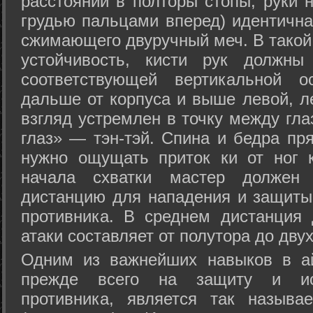
расстоянии в полторы стопы, руки 
грудью пальцами вперед) идентична
сжимающего двуручный меч. В такой
устойчивость, кисти рук должны
соответствующей вертикальной о
дальше от корпуса и выше левой, л
взгляд устремлен в точку между гла
глаз» — тэн-тэй. Спина и бедра пр
нужно ощущать приток ки от ног 
начала схватки мастер должен 
дистанцию для нападения и защиты 
противника. В среднем дистанция
атаки составляет от полутора до дву
Одним из важнейших навыков в ай
прежде всего на защиту и исп
противника, является так называ