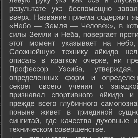
результате укэ беспомощно зава
вверх. Название приема содержит я
«Небо — Земля — Человек», в кото
силы Земли и Неба, повергает проти
этот момент указывает на небо,
Сложнейшую технику айкидо нел
описать в кратком очерке, ни пр
Профессор Уэсиба, утверждая
определенных форм и определенн
секрет своего учения с загадк
признавал спортивного айкидо и
прежде всего глубинного самопозна
поныне живет в триединой сущно
сингитай, где качества духовные 
техническом совершенстве.