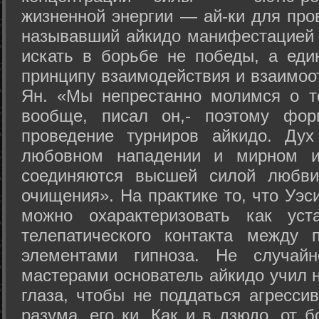
жизненной энергии — ай-ки для про
называвший айкидо манифестацией 
искать в борьбе не победы, а еди
принципу взаимодействия и взаимоо
Ян. «Мы непрестанно молимся о т
вообще, писал он,- поэтому фо
проведение турниров айкидо. Дух
любовном нападении и мирном ис
соединяются высшей силой любви
очищения». На практике то, что Уэ
можно охарактеризовать как уст
телепатического контакта между 
элементами гипноза. Не случай
мастерами основатель айкидо учил н
глаза, чтобы не поддаться агресси
разума, его ки. Как и в дзюдо, от 