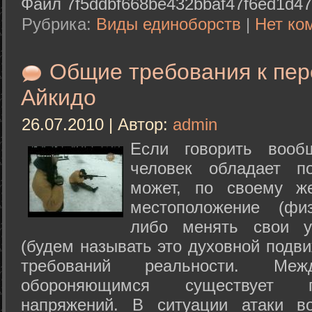
Файл 7f5ddbf668be432bbaf47f6ed1d47
Рубрика:
Виды единоборств
|
Нет ко
Общие требования к пе
Айкидо
26.07.2010 | Автор:
admin
Если говорить вооб
человек обладает п
может, по своему ж
местоположение (физ
либо менять свои у
(будем называть это духовной подв
требований реальности. М
обороняющимся существует п
напряжений. В ситуации атаки в