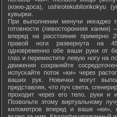
(кокю-доса), ushiro­tekubitori­kokyu 
кувырки.
При выполнении менучи иккаджо п
готовности (левосторонняя ханми) 
вперед на расстояние примерно 2
правой ноги развернута на 45
одновременно обе ваши руки от б
глаз и переместите левую ногу на п
движения сохраняйте сосредоточе
испускайте поток «ки» через раст
ваших рук. Новички могут выпол
представляя, что луч света, сгенери
проходит через его тело, руки и и
Позвольте этому виртуальному луч
километров вперед и ваше «ки», 
вслед за ним. Квалифицированный и