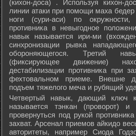
(кихон-доса) . Используя кихон-до
линии атаки при помощи маха бедер
ноги (сури-аси) по окружности
противника в невыгодное положен
навык называется ири-ми (вхожде
синхронизации рывка нападающе
обороняющегося. Третий на
(фиксирующее движение) на
дестабилизации противника при за
фехтовальном приеме. Внешне дв
подъем тяжелого меча и рубящий уда
Четвертый навык, дающий ключ к
называется тэнкан (проворот) и
провернуться под рукой противника
захват. Арсенал приемов айкидо ве
авторитеты, например Сиода Годз