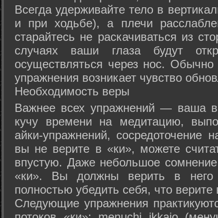
Всегда удерживайте тело в вертикал
и при ходьбе), а плечи расслабл
старайтесь не раскачиваться из сто
случаях ваши глаза будут отк
осуществляться через нос. Обычно 
упражнения возникает чувство обнов
Необходимость веры
Важнее всех упражнений — ваша в
кучу времени на медитацию, выпо
айки-упражнений, сосредоточение н
вы не верите в «ки», можете счита
впустую. Даже небольшое сомнение 
«ки». Вы должны верить в нег
полностью убедить себя, что верите 
Следующие упражнения практикуютс
потоков «ки»: menuchi ikkajo (мену