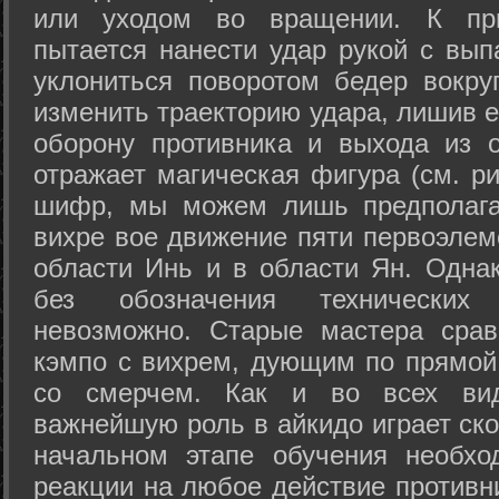
или уходом во вращении. К при
пытается нанести удар рукой с вып
уклониться поворотом бедер вокру
изменить траекторию удара, лишив е
оборону противника и выхода из 
отражает магическая фигура (см. ри
шифр, мы можем лишь предполагат
вихре вое движение пяти первоэлеме
области Инь и в области Ян. Одна
без обозначения технических
невозможно. Старые мастера срав
кэмпо с вихрем, дующим по прямой
со смерчем. Как и во всех вида
важнейшую роль в айкидо играет ско
начальном этапе обучения необхо
реакции на любое действие противн