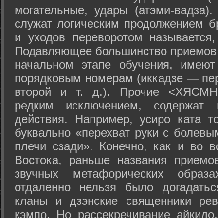
могательные, удары (атэми-вадза).
служат логическим продолжением бр
и уходов переворотом называется,
Подавляющее большинство приемов 
начальном этапе обучения, имеют
порядковым номерам (иккадзе — пер
второй и т. д.). Прочие <ХЯСМН
редким исключением, содержат 
действия. Например, усиро ката то
буквально «перехват руки с болевы
плечи сзади». Конечно, как и во в
Востока, раньше названия прием
звучных метафорических образ
отдаленно нельзя было догадатьс
кланы и дзэнские священники рев
кэмпо. Но рассекречивание айкидо,