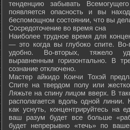
тенденцию забывать Всемогущего
появляется опасность и вы нахо
беспомощном состоянии, что вы дел
Сосредоточение во время сна
Наиболее трудное время для концен
— это когда вы глубоко спите. Во-
удобно. Во-вторых, тяжело у
выравненным горизонтально. В тр
сознание отключено.
Мастер айкидо Коичи Тохэй предл
Спите на твердом полу или жестко
Ляжьте на спину лицом вверх. В та
располагается вдоль одной линии. 
как уснуть, концентрируйтесь на е
ваш разум будет все больше «раб
будет непрерывно «течь» по ваше