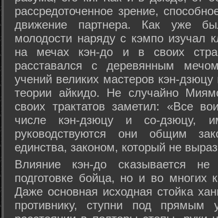
рассредоточенное зрение, способно
движение партнера. Как уже бы
молодости наряду с кэмпо изучал к
на мечах кэн-до и в своих стра
расставался с деревянным мечом 
учений великих мастеров кэн-дзюцу 
теории айкидо. Не случайно Миям
своих трактатов заметил: «Все вои
числе кэн-дзюцу и со-дзюцу, 
руководствуются они общим зак
единства, законом, который не выра
Влияние кэн-до сказывается не 
подготовке бойца, но и во многих 
Даже основная исходная стойка хан
противнику, ступни под прямым 