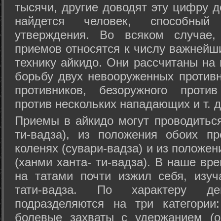
тысячи, другие доводят эту цифру д
найдется человек, способный
утверждения. Во всяком случае,
приемов относятся к числу важнейш
технику айкидо. Они рассчитаны на
борьбу двух невооруженных противн
противников, безоружного против
против нескольких нападающих и т. д
Приемы в айкидо могут проводиться
ти-вадза), из положения обоих п
коленях (сувари-вадза) и из положе
(ханми ханта- ти-вадза). В наше вр
на татами почти изжил себя, изу
тати-вадза. По характеру д
подразделяются на три категории: 
болевые захваты с удержанием (ос