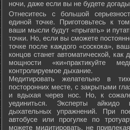
ночи, даже если вы не будете догады
Отнеситесь с большой серьезнос
единой точке. Приготовьтесь к том
ваши мысли будут «прыгать» и путат
точки. Но, если вы сможете постоян
точке после каждого «соскока», ваш
концов станет автоматической, как 
мощности «ки»практикуйте ме
контролируемое дыхание.
Медитировать желательно в тих
посторонних месте, с закрытыми гла
и вдыхая через нос. Но, к сожа
уединиться. Эксперты айкидо 
дыхательных упражнений. При по
автобусе или прогулке по тротуа
можете мидитировать, не привлека