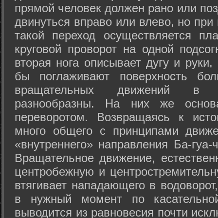
прямой человек должен рано или поз
двинуться вправо или влево, но пр
такой переход осуществляется пл
круговой проворот на одной подсог
вторая нога описывает дугу и руки,
бы поглаживают поверхность бол
вращательных движений в а
разнообразны. На них же осно
переворотом. Возвращаясь к ист
много общего с принципами движе
«внутреннего» направления Ба-гуа-
Вращательное движение, естественн
центробежную и центростремительн
втягивает нападающего в водоворот,
в нужный момент по касательной
выводится из равновесия почти иск