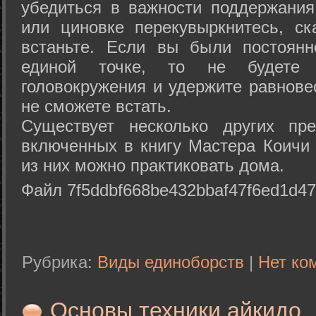
убедиться в важности поддержания
или циновке перекувыркнитесь, с
встаньте. Если вы были постоянн
единой точке, то не будете 
головокружения и удержите равнове
не сможете встать.
Существует несколько других пре
включенных в книгу Мастера Коичи 
из них можно практиковать дома.
Файл 7f5ddbf668be432bbaf47f6ed1d47
Рубрика:
Виды единоборств
|
Нет ко
Основы техники айкидо