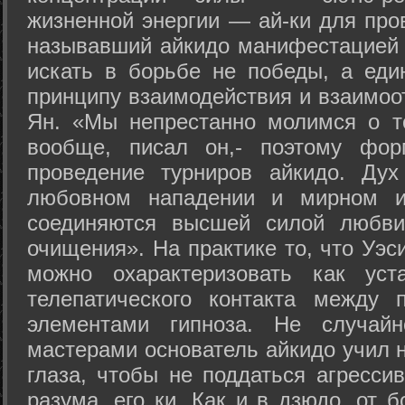
жизненной энергии — ай-ки для про
называвший айкидо манифестацией 
искать в борьбе не победы, а еди
принципу взаимодействия и взаимоо
Ян. «Мы непрестанно молимся о т
вообще, писал он,- поэтому фо
проведение турниров айкидо. Дух
любовном нападении и мирном ис
соединяются высшей силой любви
очищения». На практике то, что Уэ
можно охарактеризовать как уст
телепатического контакта между 
элементами гипноза. Не случай
мастерами основатель айкидо учил н
глаза, чтобы не поддаться агресси
разума, его ки. Как и в дзюдо, от 