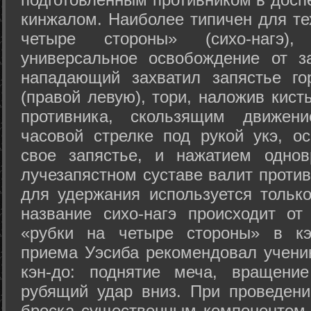
кинжалом. Наиболее типичен для те
четыре стороны» (сихо-нагэ)
универсальное освобождение от з
нападающий захватил запястье го
(правой левую), тори, наложив кист
противника, скользящим движени
часовой стрелке под рукой укэ, о
свое запястье, и нажатием одно
лучезапястном суставе валит против
для удержания используется только
название сихо-нагэ происходит от
«рубки на четыре стороны» в кэ
приема Уэсиба рекомендовал учен
кэн-до: поднятие меча, вращени
рубящий удар вниз. При проведен
броска существенным компонентом 