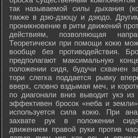
так называемой силы дыхания (ко
также в дзю-дзюцу и дзюдо. Други
проникновение в ритм движений прот
действиям, позволяющая напра
Теоретически при помощи кокю мож
вообще без противодействия. Бро
предполагают максимальную конц
положении сидя, будучи схвачен за
тори слегка поддается рывку впер
вверх, словно вздымая меч, и коро
по диагонали вниз выводит укэ из
эффективен бросок «неба и земли» (
используется сила кокю. При ан
захвате рук в положении сид
движением правой руки против час
левую руку укэ как ось и опуска