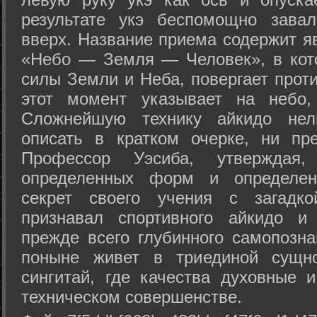
результате укэ беспомощно зава
вверх. Название приема содержит я
«Небо — Земля — Человек», в кото
силы Земли и Неба, повергает проти
этот момент указывает на небо,
Сложнейшую технику айкидо нел
описать в кратком очерке, ни пр
Профессор Уэсиба, утверждая
определенных форм и определенн
секрет своего учения с загадк
признавал спортивного айкидо и
прежде всего глубинного самопозна
поныне живет в триединой сущно
сингитай, где качества духовные 
техническом совершенстве.