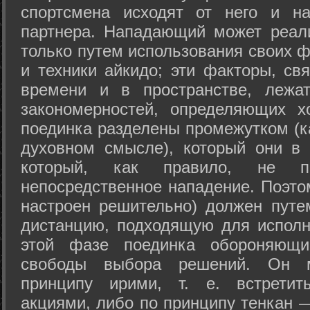
спортсмена исходят от него и на
партнера. Нападающий может реал
только путем использования своих 
и техники айкидо; эти факторы, св
времени и в пространстве, лежа
закономерностей, определяющих х
поединка разделены промежутком (ка
духовном смысле), который они в 
который, как правило, не по
непосредственное нападение. Поэто
настроен решительно) должен путе
дистанцию, подходящую для исполн
этой фазе поединка обороняющ
свободы выбора решений. Он м
принципу ирими, т. е. встретит
акциями, либо по принципу тенкан —