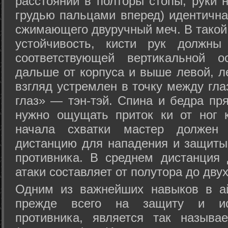
расстоянии в полторы стопы, руки 
грудью пальцами вперед) идентична
сжимающего двуручный меч. В такой
устойчивость, кисти рук должны
соответствующей вертикальной о
дальше от корпуса и выше левой, л
взгляд устремлен в точку между гла
глаз» — тэн-тэй. Спина и бедра пр
нужно ощущать приток ки от ног 
начала схватки мастер должен 
дистанцию для нападения и защиты 
противника. В среднем дистанция
атаки составляет от полутора до дву
Одним из важнейших навыков в ай
прежде всего на защиту и исп
противника, является так называ