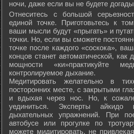
ночи, даже если вы не будете догады
Отнеситесь с большой серьезнос
единой точке. Приготовьтесь к том
ваши мысли будут «прыгать» и путат
точки. Но, если вы сможете постоян
точке после каждого «соскока», ваш
концов станет автоматической, как 
мощности «ки»практикуйте ме
контролируемое дыхание.
Медитировать желательно в тих
посторонних месте, с закрытыми гла
и вдыхая через нос. Но, к сожа
уединиться. Эксперты айкидо 
дыхательных упражнений. При по
автобусе или прогулке по тротуа
можете мидитировать, не привлека