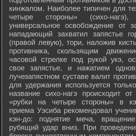
кинжалом. Наиболее типичен для те
четыре стороны» (сихо-нагэ)
универсальное освобождение от з
нападающий захватил запястье го
(правой левую), тори, наложив кист
противника, скользящим движени
часовой стрелке под рукой укэ, о
свое запястье, и нажатием одно
лучезапястном суставе валит против
для удержания используется только
название сихо-нагэ происходит от
«рубки на четыре стороны» в кэ
приема Уэсиба рекомендовал учен
кэн-до: поднятие меча, вращени
рубящий удар вниз. При проведен
броска существенным компонентом 