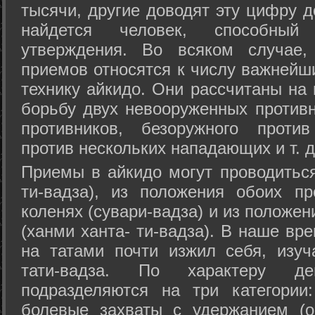
тысячи, другие доводят эту цифру д
найдется человек, способный
утверждения. Во всяком случае,
приемов относятся к числу важнейш
технику айкидо. Они рассчитаны на
борьбу двух невооруженных противн
противников, безоружного против
против нескольких нападающих и т. д
Приемы в айкидо могут проводиться
ти-вадза), из положения обоих п
коленях (сувари-вадза) и из положе
(ханми ханта- ти-вадза). В наше вр
на татами почти изжил себя, изу
тати-вадза. По характеру д
подразделяются на три категории: 
болевые захваты с удержанием (ос