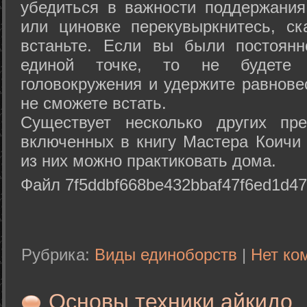
убедиться в важности поддержания
или циновке перекувыркнитесь, с
встаньте. Если вы были постоянн
единой точке, то не будете 
головокружения и удержите равнове
не сможете встать.
Существует несколько других пре
включенных в книгу Мастера Коичи 
из них можно практиковать дома.
Файл 7f5ddbf668be432bbaf47f6ed1d47
Рубрика:
Виды единоборств
|
Нет ко
Основы техники айкидо