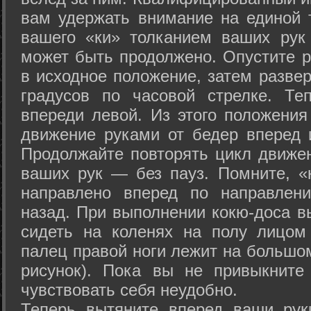
вам удержать внимание на единой т
вашего «ки» толканием ваших рук
может быть продолжено. Опустите р
в исходное положение, затем развер
градусов по часовой стрелке. Те
впереди левой. Из этого положения
движение руками от бедер вперед и
Продолжайте повторять цикл движе
ваших рук — без пауз. Помните, «
направлено вперед по направлен
назад. При выполнении кокю-доса в
сидеть на коленях на полу лицом
палец правой ноги лежит на большом
рисунок). Пока вы не привыкните
чувствовать себя неудобно.
Теперь вытяните вперед ваши рук