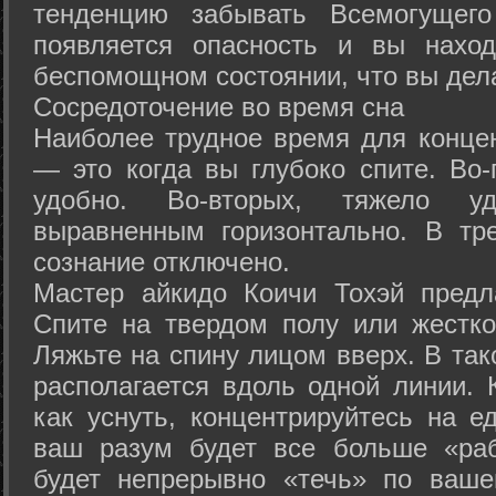
тенденцию забывать Всемогущего
появляется опасность и вы нахо
беспомощном состоянии, что вы дел
Сосредоточение во время сна
Наиболее трудное время для концен
— это когда вы глубоко спите. Во-
удобно. Во-вторых, тяжело у
выравненным горизонтально. В тр
сознание отключено.
Мастер айкидо Коичи Тохэй предл
Спите на твердом полу или жестко
Ляжьте на спину лицом вверх. В та
располагается вдоль одной линии. 
как уснуть, концентрируйтесь на е
ваш разум будет все больше «раб
будет непрерывно «течь» по ваше