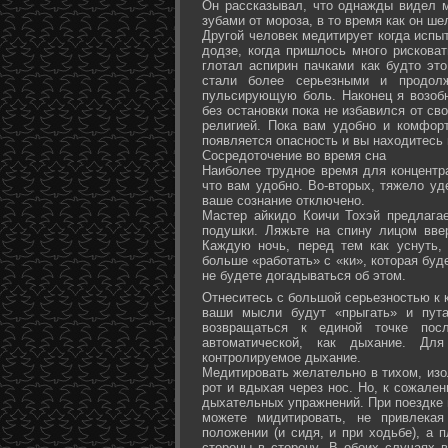
Он рассказывал, что однажды видел 
зубами от мороза, в то время как он ш
Другой человек медитирует когда испы
додзе, когда пришлось много рисковат
глотал аспирин пачками как будто эт
стали более серьезными и продол
пульсирующую боль. Наконец я возоб
без остановки пока не избавился от св
религией. Пока вам удобно и комфор
появляется опасность и вы находитесь
Сосредоточение во время сна
Наиболее трудное время для концентра
что вам удобно. Во-вторых, тяжело уд
ваше сознание отключено.
Мастер айкидо Коичи Тохэй предлага
подушки. Ляжьте на спину лицом вве
Каждую ночь, перед тем как уснуть,
больше «работать» с «ки», которая буд
не будете догадываться об этом.
Отнеситесь с большой серьезностью к к
ваши мысли будут «прыгать» и пута
возвращаться к единой точке посл
автоматической, как дыхание. Дл
контролируемое дыхание.
Медитировать желательно в тихом, изо
рот и вдыхая через нос. Но, к сожале
дыхательных упражнений. При поездке 
можете мидитировать, не привлека
положении (и сидя, и при ходьбе), а 
стороны в сторону. В обоих случаях 