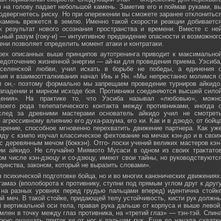
м на голову падает небольшой камень. Заметив его и поймав руками, в
подвергнетесь риску. Но при опережении вы сможете заранее отклонитьс
 камень врежется в землю. Именно такой скорости реакции добиваетс
к результат нового осознания пространства и времени. Вместе с не
ьный разум (гоку-и) — интуитивное предвидение опасности и возможног
ни позволяет определить момент атаки и контратаки.
рех описанных выше принципов аутотренинга приводит к максимально
едоточению жизненной энергии — ай-ки для проведения приема. Уэсиба
селенской любви, учил искать в борьбе не победы, а единения 
вия и взаимоотталкивания начал Инь и Ян. «Мы непрестанно молимся 
л он,- поэтому формально мы запрещаем проведение турниров айкидо
ападении и мирном исходе боя. Противники соединяются высшей сило
ния». На практике то, что Уэсиба называл «любовью», можн
своего рода телепатического контакта между противниками, иногда 
след за древними мастерами основатель айкидо учил не смотрет
 агрессивному влиянию его духа-разума, его ки. Как и в дзюдо, от бойц
зрение, способное мгновенно перехватить движение партнера. Как уж
яду с кэмпо изучал классическое фехтование на мечах кэн-до и в свои
с деревянным мечом (боккэн). Отго- лоски учений великих мастеров кэн
ии айкидо. Не случайно Миямото Мусаси в одном из своих трактато
том числе кэн-дзюцу и со-дзюцу, имеют свои тайны, но руководствуютс
инства, законом, который не выразить словами».
в психической подготовке бойца, но и во многих канонических движениях
амаэ (вполоборота к противнику, ступни под прямым углом друг к друг
 на разных уровнях перед грудью пальцами вперед) идентична стойк
меч. В такой стойке, придающей телу устойчивость, кисти рук должн
 вертикальной оси тела, правая рука дальше от корпуса и выше левой
млен в точку между глаз противника, на «третий глаз» — тэн-тэй. Спин
ужно ощущать приток ки от ног к пальцам рук. Еще до начала схватк