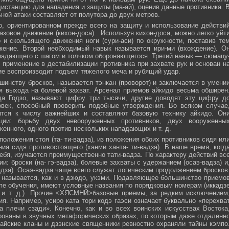
истанцию для нападения и защиты (ма-ай), оценив данные противника. 
ной атаки составляет от полутора до двух метров.
, ориентированном прежде всего на защиту и использование действи
азовое движение (кихон-доса) . Используя кихон-доса, можно легко уйт
и скользящего движения ноги (сури-аси) по окружности, поставив те
жение. Второй необходимый навык называется ири-ми (вхождение). О
падающего с шагом и толчком обороняющегося. Третий навык — сюмацу
применение в дестабилизации противника при захвате рук и основан н
е воспроизводит подъем тяжелого меча и рубящий удар.
инству бросков, называется тэнкан (проворот) и заключается в умени
я выхода на болевой захват. Арсенал приемов айкидо весьма обширен
да Годзо, называют цифру три тысячи, другие доводят эту цифру д
овек, способный проверить подобные утверждения. Во всяком случае
ятся к числу важнейших и составляют базовую технику айкидо. Он
ции: борьбу двух невооруженных противников, двух вооруженны
женного, одного против нескольких нападающих и т. д.
положения стоя (та- ти-вадза), из положения обоих противников сидя ил
ния сидя противостоящего (ханми ханта- ти-вадза). В наше время, когд
ебя, изучаются преимущественно тати-вадза. По характеру действий вс
и: броски (на- гэ-вадза), болевые захваты с удержанием (осаэ-вадза) и
адза). Осаэ-вадза чаще всего служат логическим продолжением бросков
 называется, как и в дзюдо, укэми. Подавляющее большинство приемо
пе обучения, имеют условные названия по порядковым номерам (иккадз
 и т. д.). Прочие <ХЯСМНЙ>базовые приемы, за редким исключением
я. Например, усиро ката тори кодэ гаэси означает буквально «перехва
 плечи сзади». Конечно, как и во всех воинских искусствах Востока
ованы в звучных метафорических образах, по которым даже отдаленн
айские кланы и дзэнские священники ревностно охраняли тайны кэмпо