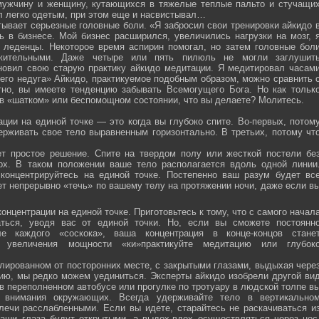
мужчину и женщину, кутающихся в тяжелые теплые пальто и стучащи
ел легко одетым, при этом еще и насвистывал…
тывает серьезные головные боли. «Я забросил свои тренировки айкидо 
ь в бизнесе. Мой бизнес расширился, увеличились нагрузки на мозг, 
о леденцы. Некоторое время аспирин помогал, но затем головные бол
жительными. Даже четыре или пять пилюль не могли заглушит
новил свою старую практику айкидо медитации. Я медитировал часам
оего недуга» Айкидо, практикуемое подобным образом, можно сравнить 
тно, вы имеете тенденцию забывать Всемогущего Бога. Но как тольк
 в «шатком» или беспомощном состоянии, что вы делаете? Молитесь.
ции на единой точке — это когда вы глубоко спите. Во-первых, потом
ерживать свое тело выравненным горизонтально. В третьих, потому чт
ет простое решение. Спите на твердом полу или жесткой постели бе
рх. В таком положении ваше тело располагается вдоль одной линии
 концентрируйтесь на единой точке. Постепенно ваш разум будет вс
ет непрерывно «течь» по вашему телу на протяжении ночи, даже если в
онцентрации на единой точке. Приготовьтесь к тому, что с самого начал
ться, уводя вас от единой точки. Но, если вы сможете постоянн
е каждого «соскока», ваша концентрация в конце-концов стане
я увеличения мощности «ки»практикуйте медитацию или глубок
лированном от посторонних месте, с закрытыми глазами, выдыхая чере
нию, мы редко можем уединиться. Эксперты айкидо изобрели другой ви
в переполненном автобусе или прогулке по тротуару в людской толпе в
я внимания окружающих. Всегда удерживайте тело в вертикально
плечи расслабленными. Если вы идете, старайтесь не раскачиваться и
ваши глаза будут открытыми, а выдох-вдох осуществляться через нос