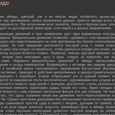
идо
ики айкидо, дающей, как и во многих видах китайского цюань-шу
о над противником любых физических данных, кроется прежде всего 
окружности. При исполнении всех захватов, блоков и бросков руки, ног
дуют по дугообразной траектории, хотя порой и в разных направлениях.
 проекция движений в трех измерениях даст ярко выраженные контур
пирали. Вращательное движение позволяет «добавить» собственный ве
ющего или перетягивающего на себя противника без боязни столкновени
удара. За счет вращения достигается быстрый уход с линии атаки
н рано или поздно остановиться, чтобы двинуться вправо или влево, н
еход осуществляется плавно. Наиболее типичен круговой проворот н
м вторая нога описывает дугу и руки, следуя за корпусом, как б
о шара. Варианты вращательных движений в айкидо чрезвычайн
дения и уходы переворотом. Возвращаясь к истокам, мы увидим здес
 в китайской школе «внутреннего» направления Ба-гуа-чжан (Восем
стественно, приводит в действие центробежную и центростремительну
адающего в водоворот, вторая отбрасывает его в нужный момент п
дится из равновесия почти исключительно скручиванием или уходом в
пытается нанести удар рукой с выпадом, достаточно слегка уклонитьс
 толчком изменить траекторию удара, лишив его силы. Идею «входа» 
й близости с ним отражает магическая фигура (см. рис monada). Не зна
ать, что здесь отражено вихре вое движение пяти первоэлементов п
ти Ян. Однако прочтение диаграммы без обозначения технических приемо
ера сравнивали простой удар в кэмпо с вихрем, дующим по прямой, 
и во всех видах воинских искусств, важнейшую роль в айкидо играе
ном этапе обучения необходимо добиться быстрой реакции на любо
мая нормальная скорость. Следующий этап — опережение для перехват