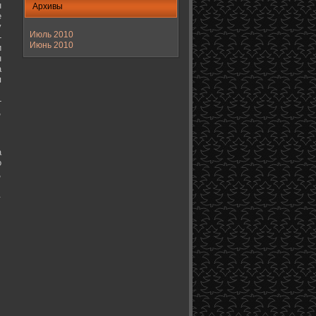
н
Архивы
е
у
Июль 2010
-
Июнь 2010
и
н
а
я
-
,
а
о
,
.