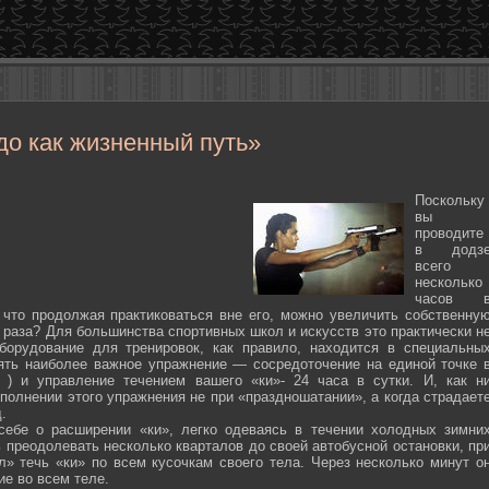
до как жизненный путь»
Поскольку
вы
проводите
в додз
всего
несколько
часов 
 что продолжая практиковаться вне его, можно увеличить собственну
 раза? Для большинства спортивных школ и искусств это практически н
борудование для тренировок, как правило, находится в специальны
ять наиболее важное упражнение — сосредоточение на единой точке 
ten ) и управление течением вашего «ки»- 24 часа в сутки. И, как н
полнении этого упражнения не при «праздношатании», а когда страдает
.
себе о расширении «ки», легко одеваясь в течении холодных зимни
 преодолевать несколько кварталов до своей автобусной остановки, пр
л» течь «ки» по всем кусочкам своего тела. Через несколько минут о
ие во всем теле.