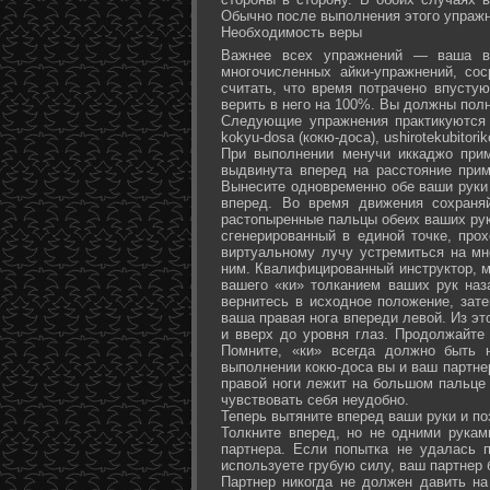
Обычно после выполнения этого упражн
Необходимость веры
Важнее всех упражнений — ваша ве
многочисленных айки-упражнений, со
считать, что время потрачено впусту
верить в него на 100%. Вы должны полн
Следующие упражнения практикуются в
kokyu-dosa (кокю-доса), ushiro­tekubitori
При выполнении менучи иккаджо прим
выдвинута вперед на расстояние прим
Вынесите одновременно обе ваши руки 
вперед. Во время движения сохраняй
растопыренные пальцы обеих ваших рук.
сгенерированный в единой точке, прох
виртуальному лучу устремиться на мн
ним. Квалифицированный инструктор, м
вашего «ки» толканием ваших рук наз
вернитесь в исходное положение, зате
ваша правая нога впереди левой. Из э
и вверх до уровня глаз. Продолжайте
Помните, «ки» всегда должно быть 
выполнении кокю-доса вы и ваш партне
правой ноги лежит на большом пальце л
чувствовать себя неудобно.
Теперь вытяните вперед ваши руки и поз
Толкните вперед, но не одними рука
партнера. Если попытка не удалась п
используете грубую силу, ваш партнер
Партнер никогда не должен давить н