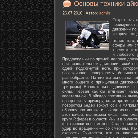
Основы техники айк
26.07.2010 | Автор:
admin
Секрет техн
преимуществ
движении по 
и корпус сле
Более того,
сферы или с
к весу толка
и лобового 
Предвижу нии по прямой человек долже
при вращательном движении такой пер
одной подсогнутой ноге, при которо
поглаживают поверхность большог
разнообразны. На них же основаны па
много общего с принципами движения
триграмм). Вращательное движение, е
силы. Первая как бы втягивает нап
касательной. В айкидо противник выво
вращении. К примеру, если противник 
поворотом бедер вокруг оси и мягким
оборону противника и выхода из опасно
этот шифр, мы можем лишь предполаг
кругу (сфере) в области Инь и в облас
фактически невозможно. Старые маст
удар во вращении — со смерчем. Как 
скорость. Считается, что на началь
действие противника. Это так называе