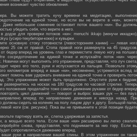
ения возникает чувство обновления.
ра. Вы можете тратить кучу времени на медитацию, выполнени
средоточение на единой точке, но если вы не верите в «ки», может
ю. Даже небольшое сомнение остановит поток вашего «ки». Вы должн
остью убедить себя, что верите в него.
 додзе для проверки потоков «ки»: menuchi ikkajo (менучи иккаджо)
­kokyu (усиро-текубитори-кокю) и кувырки.
ите основную стоку готовности (левосторонняя ханми) — левая ног
ерно 25 см от правой. Стопа правой ноги развернута на 45 градусов
от бедер вперед на уровень глаз и переместите левую ногу на полшаг
те сосредоточение на единой точке и испускайте поток «ки» чере
 Новички могут выполнять это упражнение, представляя, что луч света
одит через его тело, руки и испускается из пальцев. Позвольте этом
ого километров вперед и ваше «ки», несомненно, устремится вслед з
ожет помочь вам удержать внимание на единой точке и проверить пото
ад. Это упражнение может быть продолжено. Опустите руки к бедрам
м развернитесь на носках на 180 градусов по часовой стрелке. Тепер
того положения проделайте тоже самое движение руками от бедер впере
 повторять цикл движений — поворот и выброс ваших рук — без пауз
направлено вперед по направлению движения и никогда назад. Пр
р должны сидеть на коленях на полу лицом друг к другу. Больщой пале
евой ноги (см. рисунок). Пока вы не привыкните к этой позиции будет
вольте партнеру взять их, слегка удерживая за запястья.
ми, а мощью всего тела. Если ваше «ки» расширено вы легко свалит
опробуйте снова, представляя, что поднимаете за низ гору. Если в
 будет сопротивляться движению вперед.
а ваши руки в направлении вашей спины. В этом упражнении он такж