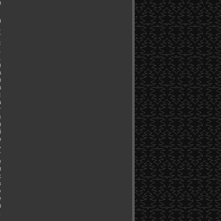
а
я
,
т
с
,
,
м
а
и
а
с
а
т
л
и
й
о
ь
т
е
и
к
в
э
е
ы
.
.