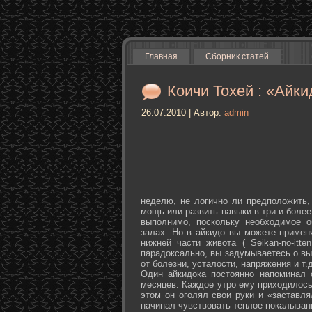
Главная
Сборник статей
Коичи Тохей : «Айки
26.07.2010 | Автор:
admin
неделю, не логично ли предположить,
мощь или развить навыки в три и более
выполнимо, поскольку необходимое о
залах. Но в айкидо вы можете примен
нижней части живота ( Seikan-­no-­it
парадоксально, вы задумываетесь о вы
от болезни, усталости, напряжения и т.д
Один айкидока постоянно напоминал 
месяцев. Каждое утро ему приходилось
этом он оголял свои руки и «заставля
начинал чувствовать теплое покалыван