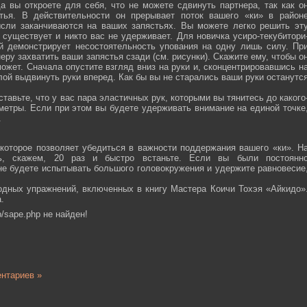
а вы откроете для себя, что не можете сдвинуть партнера, так как о
тья. В действительности он прерывает поток вашего «ки» в район
ысли заканчиваются на ваших запястьях. Вы можете легко решить эт
 существует и никто вас не удерживает. Для новичка усиро-текубитори
й демонстрирует несостоятельность упования на одну лишь силу. Пр
еру захватить ваши запястья сзади (см. рисунки). Скажите ему, чтобы о
ожет. Сначала опустите взгляд вниз на руки и, сконцентрировавшись н
ой выдвинуть руки вперед. Как бы вы не старались ваши руки останутс
тавьте, что у вас пара эластичных рук, которыми вы тянитесь до какого
ометры. Если при этом вы будете удерживать внимание на единой точке
.
которое позволяет убедиться в важности поддержания вашего «ки». Н
сь, скажем, 20 раз и быстро встаньте. Если вы были постоянн
 не будете испытывать большого головокружения и удержите равновесие
одных упражнений, включенных в книгу Мастера Коичи Тохэя «Айкидо»
.
/sape.php не найден!
нтариев »