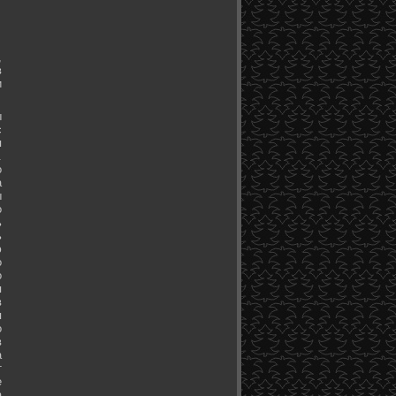
,
в
и
ы
с
я
.
о
а
ы
о
ь
ь
ю
о
о
я
в
я
о
в
а
т
е
а