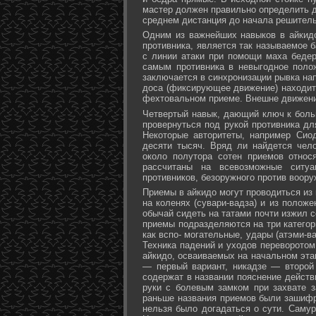
мастер должен правильно определить д
среднем дистанция до начала решитель
Одним из важнейших навыков в айкидо
противника, является так называемое б
с линии атаки при помощи маха бедер 
самым противника в невыгодное поло
заключается в синхронизации рывка на
доса (фиксирующее движение) находит 
фехтовальном приеме. Внешне движени
Четвертый навык, дающий ключ к больш
провернуться под рукой противника дл
Некоторые авторитеты, например Сио
десяти тысяч. Вряд ли найдется чел
около полутора сотен приемов относ
рассчитаны на всевозможные ситуа
противников, безоружного против воору
Приемы в айкидо могут проводиться из 
на коленях (сувари-вадза) и из положе
обычай сидеть на татами почти изжил с
приемы подразделяются на три категори
как вспо- могательные, удары (атэми-в
Техника падений и уходов переворотом
айкидо, осваиваемых на начальном эта
— первый вариант, никадзе — второй
содержат в названии пояснение действи
руки с болевым замком при захвате за
раньше названия приемов были зашифр
нельзя было догадаться о сути. Самур