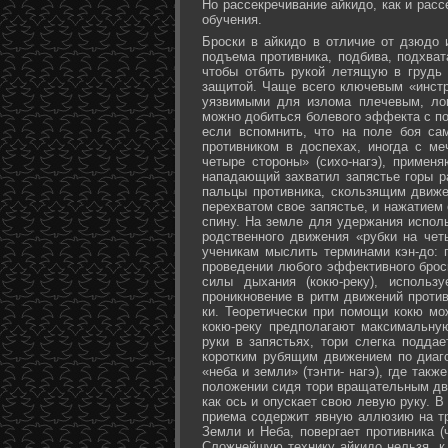
Но рассекречивание айкидо, как и рас
обучения.
Броски в айкидо в отличие от дзюдо 
подъема противника, подбива, подхват
чтобы отбить рукой летящую в грудь 
защитой. Чаще всего ключевым «инстр
уязвимыми для излома плечевым, лок
можно добиться болевого эффекта с п
если вспомнить, что на поле боя са
противником в доспехах, иногда с м
четыре стороны» (сихо-нагэ), примен
нападающий захватил запястье горы ра
пальцы противника, скользящим движе
перехватом свое запястье, и нажатием
спину. На земле для удержания исполь
родственного движения «рубки на чет
ученикам мыслить терминами кэн-до: 
проведении любого эффективного брос
силы дыхания (кокю-реку), исполь
проникновение в ритм движений против
ки. Теоретически при помощи кокю мо
кокю-реку предполагают максимальну
руки в запястьях, тори слегка подда
коротким рубящим движением по диаг
«неба и земли» (тэнти- нагэ), где так
положении сидя тори вращательным дви
как ось и опускает свою левую руку. В
приема содержит явную аллюзию на т
Земли и Неба, повергает противника (
Сложнейшую технику айкидо нельзя, к 