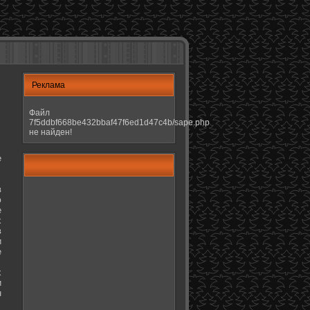
Реклама
Файл
7f5ddbf668be432bbaf47f6ed1d47c4b/sape.php
не найден!
е
в
ю
е
х
в
и
е
х
и
н