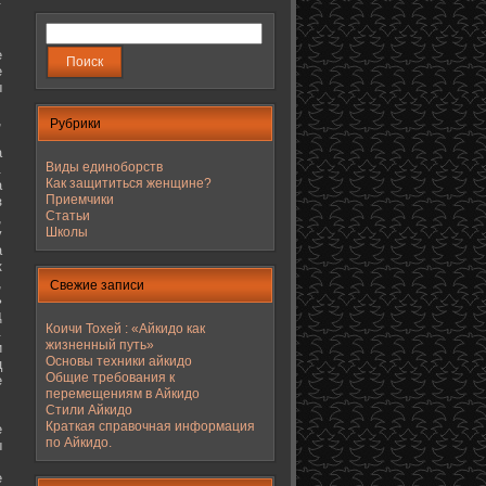
е
е
ы
,
Рубрики
а
Виды единоборств
.
Как защититься женщине?
а
Приемчики
з
Статьи
,
Школы
у
а
к
,
Свежие записи
ь
д
Коичи Тохей : «Айкидо как
.
жизненный путь»
и
Основы техники айкидо
ц
Общие требования к
е
перемещениям в Айкидо
Стили Айкидо
Краткая справочная информация
е
по Айкидо.
ы
е