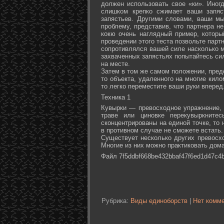
должен использовать свое «ки». Иногд
слишком крепко сжимает ваши запяс
запястьев. Другими словами, ваши м
проблему, представив, что партнера не
кокю очень наглядный пример, которы
проведении этого теста позвольте партн
сопротивлялся вашей силе насколько м
захваченных запястьях попытайтесь сил
на месте.
Затем в том же самом положении, предс
то объекта, удаленного на многие кил
то легко переместите ваши руки вперед
Техника 1
Кувырки — превосходное упражнение, 
траве или циновке перекувыркните
сконцентрированы на единой точке, то
в противном случае не сможете встать.
Существует несколько других превосх
Многие из них можно практиковать дома
Файл 7f5ddbf668be432bbaf47f6ed1d47c4b
Рубрика:
Виды единоборств
|
Нет комме