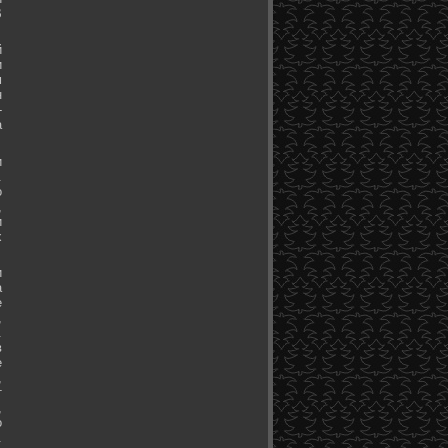
В
й
и
м
н
-
а
и
.
о
,
и
х
и
а
е
,
.
в
е
,
т
,
о
.