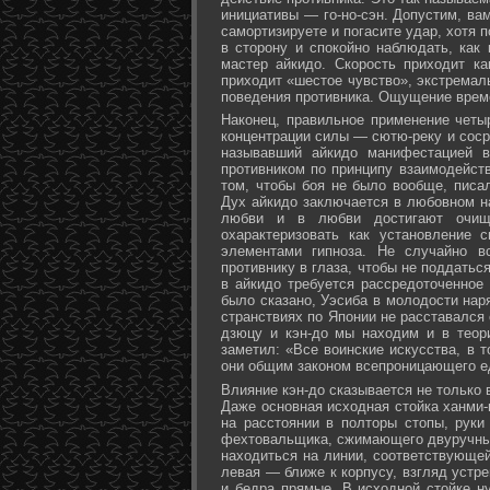
инициативы — го-но-сэн. Допустим, ва
самортизируете и погасите удар, хотя 
в сторону и спокойно наблюдать, как
мастер айкидо. Скорость приходит ка
приходит «шестое чувство», экстремал
поведения противника. Ощущение време
Наконец, правильное применение четы
концентрации силы — сютю-реку и соср
называвший айкидо манифестацией в
противником по принципу взаимодейст
том, чтобы боя не было вообще, писа
Дух айкидо заключается в любовном н
любви и в любви достигают очище
охарактеризовать как установление 
элементами гипноза. Не случайно в
противнику в глаза, чтобы не поддаться
в айкидо требуется рассредоточенное 
было сказано, Уэсиба в молодости нар
странствиях по Японии не расставался 
дзюцу и кэн-до мы находим и в теор
заметил: «Все воинские искусства, в 
они общим законом всепроницающего ед
Влияние кэн-до сказывается не только 
Даже основная исходная стойка ханми-г
на расстоянии в полторы стопы, руки
фехтовальщика, сжимающего двуручный 
находиться на линии, соответствующей
левая — ближе к корпусу, взгляд устре
и бедра прямые. В исходной стойке н