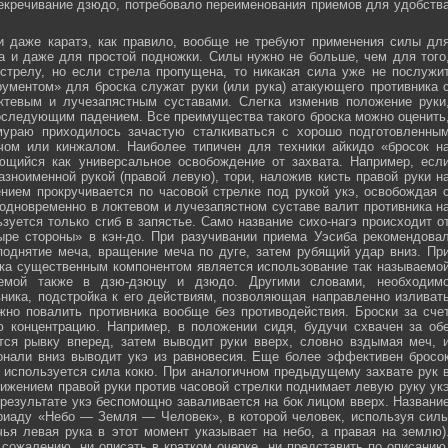
секречивание дзюдо, потребовало переименования приемов для удобств
и даже каратэ, как правило, вообще не требуют применения силы дл
а и даже для простой подножки. Силы нужно не больше, чем для того
стрелу, но если стрела пропущена, то никакая сила уже не послужи
ументом» для броска служат руки (или рука) атакующего противника 
тевым и лучезапястным суставами. Слегка изменив положение руки
оследующим падением. Все преимущества такого броска можно оценить
мураю приходилось зачастую сталкиваться с хорошо подготовленны
ечом или кинжалом. Наиболее типичен для техники айкидо «бросок н
яющийся как универсальное освобождение от захвата. Например, есл
зноименной рукой (правой левую), тори, наложив кисть правой руки н
нием прокручивается по часовой стрелке под рукой укэ, освобождая 
 одновременно в локтевом и лучезапястном суставе валит противника н
зуется только сгиб в запястье. Само название сихо-нагэ происходит о
ыре стороны» в кэн-до. При разучивании приема Уэсиба рекомендова
поднятие меча, вращение меча по дуге, затем рубящий удар вниз. Пр
ка существенным компонентом является использование так называемо
зуемой также в дзю-дзюцу и дзюдо. Другими словами, необходим
ника, подстройка к его действиям, позволяющая направленно изливат
жно повалить противника вообще без противодействия. Броски за сче
ю концентрацию. Например, в положении сидя, будучи схвачен за об
ется рывку вперед, затем выводит руки вверх, словно вздымая меч, 
онали вниз выводит укэ из равновесия. Еще более эффективен бросо
же используется сила кокю. При аналогичном предыдущему захвате рук 
жением правой руки против часовой стрелки поднимает левую руку ук
 результате укэ беспомощно заваливается на бок лицом вверх. Названи
риаду «Небо — Земля — Человек», в которой человек, используя сил
чья левая рука в этот момент указывает на небо, а правая на землю)
сожалению, ни описать в кратком очерке, ни представить по описанию