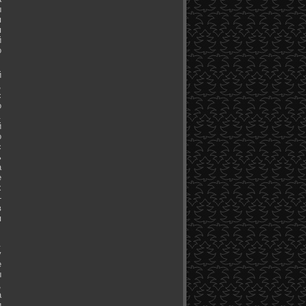
ы
я
я
й
о
й
,
с
о
.
й
о
с
ь
а
е
х
-
в
я
.
у
е
ы
,
а
и