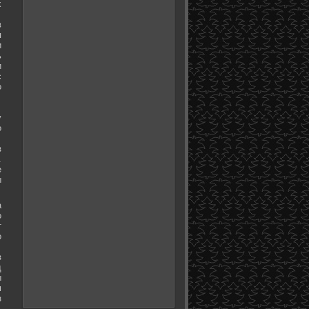
х
в
я
и
ь
и
с
о
у
о
з
.
е
ы
а
о
т
о
з
д
ы
м
з
.