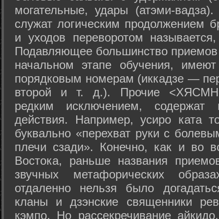
могательные, удары (атэми-вадза).
служат логическим продолжением бр
и уходов переворотом называется,
Подавляющее большинство приемов 
начальном этапе обучения, имеют
порядковым номерам (иккадзе — пер
второй и т. д.). Прочие <ХЯСМН
редким исключением, содержат 
действия. Например, усиро ката то
буквально «перехват руки с болевы
плечи сзади». Конечно, как и во в
Востока, раньше названия прием
звучных метафорических образ
отдаленно нельзя было догадатьс
кланы и дзэнские священники рев
кэмпо. Но рассекречивание айкидо,