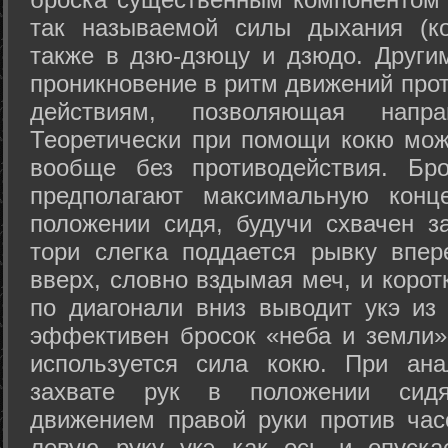
так называемой силы дыхания (ко
также в дзю-дзюцу и дзюдо. Други
проникновение в ритм движений прот
действиям, позволяющая напра
Теоретически при помощи кокю мож
вообще без противодействия. Бро
предполагают максимальную конц
положении сидя, будучи схвачен за
тори слегка поддается рывку впер
вверх, словно вздымая меч, и коро
по диагонали вниз выводит укэ из
эффективен бросок «неба и земли» (
используется сила кокю. При ан
захвате рук в положении сид
движением правой руки против час
левую руку укэ как ось и опуска