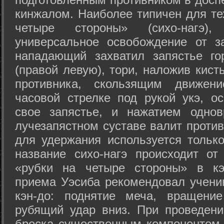
кинжалом. Наиболее типичен для те
четыре стороны» (сихо-нагэ)
универсальное освобождение от з
нападающий захватил запястье го
(правой левую), тори, наложив кист
противника, скользящим движени
часовой стрелке под рукой укэ, о
свое запястье, и нажатием одно
лучезапястном суставе валит против
для удержания используется только
название сихо-нагэ происходит от
«рубки на четыре стороны» в кэ
приема Уэсиба рекомендовал учен
кэн-до: поднятие меча, вращени
рубящий удар вниз. При проведен
броска существенным компонентом 