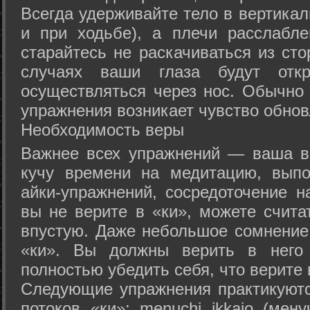
Всегда удерживайте тело в вертикал
и при ходьбе), а плечи расслабл
старайтесь не раскачиваться из сто
случаях ваши глаза будут отк
осуществляться через нос. Обычно 
упражнения возникает чувство обнов
Необходимость веры
Важнее всех упражнений — ваша в
кучу времени на медитацию, выпо
айки-упражнений, сосредоточение н
вы не верите в «ки», можете счита
впустую. Даже небольшое сомнение 
«ки». Вы должны верить в нег
полностью убедить себя, что верите 
Следующие упражнения практикуютс
потоков «ки»: menuchi ikkajo (мену