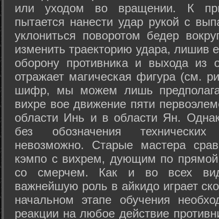
или уходом во вращении. К при
пытается нанести удар рукой с вып
уклониться поворотом бедер вокру
изменить траекторию удара, лишив е
оборону противника и выхода из 
отражает магическая фигура (см. ри
шифр, мы можем лишь предполагат
вихре вое движение пяти первоэлеме
области Инь и в области Ян. Одна
без обозначения технических
невозможно. Старые мастера срав
кэмпо с вихрем, дующим по прямой
со смерчем. Как и во всех вида
важнейшую роль в айкидо играет ско
начальном этапе обучения необхо
реакции на любое действие противн