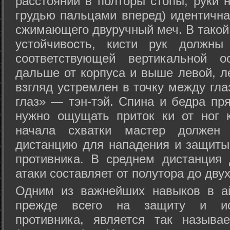
расстоянии в полторы стопы, руки 
грудью пальцами вперед) идентична
сжимающего двуручный меч. В такой
устойчивость, кисти рук должны
соответствующей вертикальной о
дальше от корпуса и выше левой, л
взгляд устремлен в точку между гла
глаз» — тэн-тэй. Спина и бедра пр
нужно ощущать приток ки от ног 
начала схватки мастер должен 
дистанцию для нападения и защиты 
противника. В среднем дистанция
атаки составляет от полутора до дву
Одним из важнейших навыков в ай
прежде всего на защиту и исп
противника, является так называ