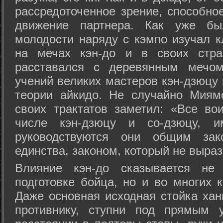
рассредоточенное зрение, способно
движение партнера. Как уже бы
молодости наряду с кэмпо изучал к
на мечах кэн-до и в своих стра
расставался с деревянным мечом 
учений великих мастеров кэн-дзюцу 
теории айкидо. Не случайно Миям
своих трактатов заметил: «Все вои
числе кэн-дзюцу и со-дзюцу, 
руководствуются они общим зак
единства, законом, который не выра
Влияние кэн-до сказывается не 
подготовке бойца, но и во многих 
Даже основная исходная стойка хан
противнику, ступни под прямым 