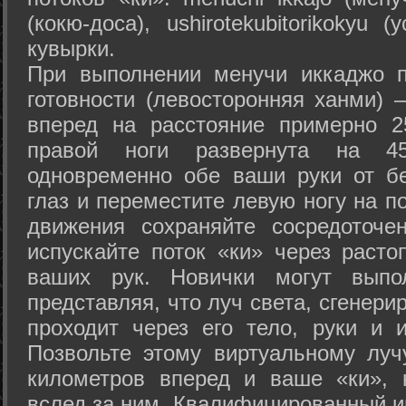
(кокю-доса), ushiro­tekubitori­kokyu 
кувырки.
При выполнении менучи иккаджо п
готовности (левосторонняя ханми) 
вперед на расстояние примерно 2
правой ноги развернута на 45
одновременно обе ваши руки от б
глаз и переместите левую ногу на п
движения сохраняйте сосредоточе
испускайте поток «ки» через раст
ваших рук. Новички могут выпол
представляя, что луч света, сгенери
проходит через его тело, руки и и
Позвольте этому виртуальному луч
километров вперед и ваше «ки», 
вслед за ним. Квалифицированный и