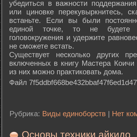
убедиться в важности поддержания
или циновке перекувыркнитесь, с
встаньте. Если вы были постоянн
единой точке, то не будете 
головокружения и удержите равнове
не сможете встать.
Существует несколько других пре
включенных в книгу Мастера Коичи 
из них можно практиковать дома.
Файл 7f5ddbf668be432bbaf47f6ed1d47
Рубрика:
Виды единоборств
|
Нет ко
Основы техники айкидо