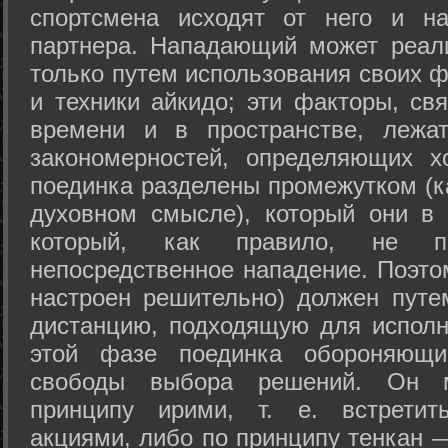
спортсмена исходят от него и на
партнера. Нападающий может реал
только путем использования своих 
и техники айкидо; эти факторы, св
времени и в пространстве, лежа
закономерностей, определяющих х
поединка разделены промежутком (ка
духовном смысле), который они в 
который, как правило, не по
непосредственное нападение. Поэто
настроен решительно) должен путе
дистанцию, подходящую для исполн
этой фазе поединка обороняющ
свободы выбора решений. Он м
принципу ирими, т. е. встретит
акциями, либо по принципу тенкан —