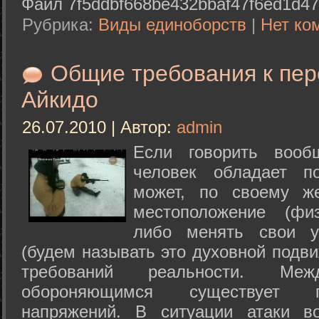
Файл 7f5ddbf668be432bbaf47f6ed1d47
Рубрика:
Виды единоборств
|
Нет ко
Общие требования к пе
Айкидо
26.07.2010 | Автор:
admin
Если говорить вооб
человек обладает п
может, по своему ж
местоположение (физ
либо менять свои у
(будем называть это духовной подв
требований реальности. М
обороняющимся существует п
напряжений. В ситуации атаки в