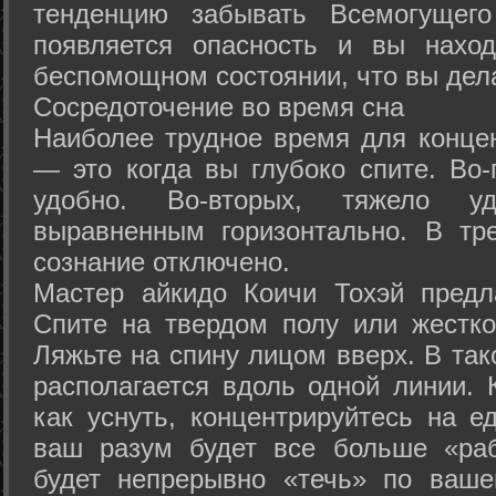
тенденцию забывать Всемогущего
появляется опасность и вы нахо
беспомощном состоянии, что вы дел
Сосредоточение во время сна
Наиболее трудное время для концен
— это когда вы глубоко спите. Во-
удобно. Во-вторых, тяжело у
выравненным горизонтально. В тр
сознание отключено.
Мастер айкидо Коичи Тохэй предл
Спите на твердом полу или жестко
Ляжьте на спину лицом вверх. В та
располагается вдоль одной линии. 
как уснуть, концентрируйтесь на е
ваш разум будет все больше «раб
будет непрерывно «течь» по ваше