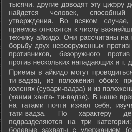
тысячи, другие доводят эту цифру д
найдется человек, способный
утверждения. Во всяком случае,
приемов относятся к числу важнейш
технику айкидо. Они рассчитаны на
борьбу двух невооруженных противн
противников, безоружного против
против нескольких нападающих и т. д
Приемы в айкидо могут проводиться
ти-вадза), из положения обоих п
коленях (сувари-вадза) и из положе
(ханми ханта- ти-вадза). В наше вр
на татами почти изжил себя, изу
тати-вадза. По характеру д
подразделяются на три категории: 
болевые захваты с удержанием (ос