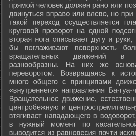
прямой человек должен рано или поз
двинуться вправо или влево, но пр
такой переход осуществляется пл
круговой проворот на одной подсог
вторая нога описывает дугу и руки,
бы поглаживают поверхность бол
вращательных движений в а
разнообразны. На них же осно
переворотом. Возвращаясь к ист
много общего с принципами движе
«внутреннего» направления Ба-гуа-
Вращательное движение, естественн
центробежную и центростремительн
втягивает нападающего в водоворот,
в нужный момент по касательной
выводится из равновесия почти иск