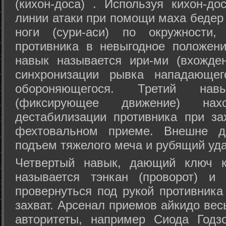
(кихон-доса) . Используя кихон-до
линии атаки при помощи маха бедер
ноги (сури-аси) по окружности
противника в невыгодное положен
навык называется ири-ми (вхожде
синхронизации рывка нападающе
обороняющегося. Третий на
(фиксирующее движение) на
дестабилизации противника при за
фехтовальном приеме. Внешне дв
подъем тяжелого меча и рубящий уда
Четвертый навык, дающий ключ к
называется тэнкан (проворот) и
провернуться под рукой противника
захват. Арсенал приемов айкидо ве
авторитеты, например Сиода Годз