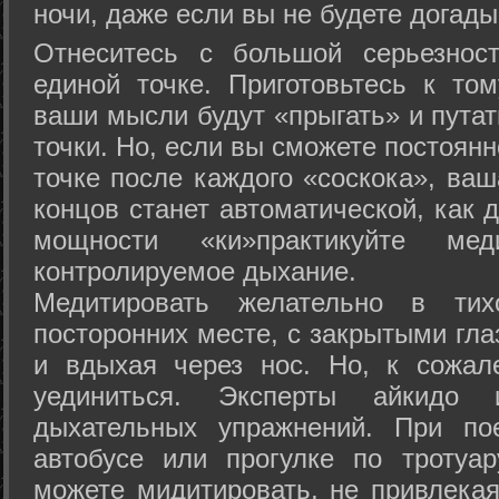
ночи, даже если вы не будете догады
Отнеситесь с большой серьезнос
единой точке. Приготовьтесь к том
ваши мысли будут «прыгать» и путат
точки. Но, если вы сможете постоян
точке после каждого «соскока», ваш
концов станет автоматической, как 
мощности «ки»практикуйте ме
контролируемое дыхание.
Медитировать желательно в тих
посторонних месте, с закрытыми гла
и вдыхая через нос. Но, к сожа
уединиться. Эксперты айкидо 
дыхательных упражнений. При по
автобусе или прогулке по тротуа
можете мидитировать, не привлека