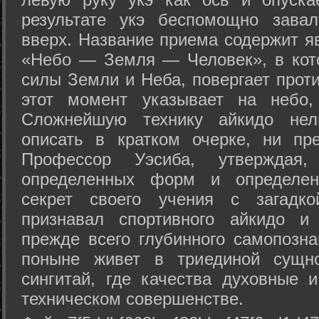
результате укэ беспомощно зава
вверх. Название приема содержит я
«Небо — Земля — Человек», в кото
силы Земли и Неба, повергает проти
этот момент указывает на небо,
Сложнейшую технику айкидо нел
описать в кратком очерке, ни пр
Профессор Уэсиба, утверждая
определенных форм и определенн
секрет своего учения с загадк
признавал спортивного айкидо и
прежде всего глубинного самопозна
поныне живет в триединой сущно
сингитай, где качества духовные 
техническом совершенстве.