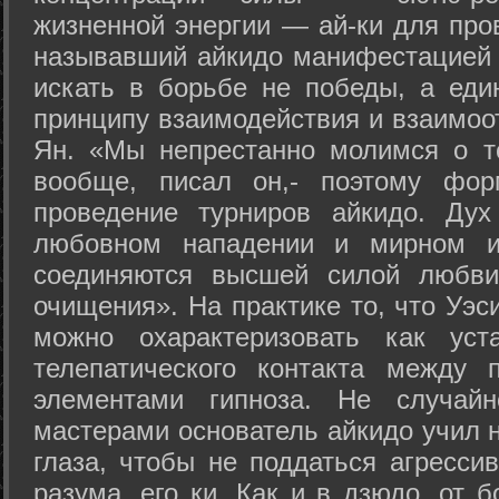
жизненной энергии — ай-ки для про
называвший айкидо манифестацией 
искать в борьбе не победы, а еди
принципу взаимодействия и взаимоо
Ян. «Мы непрестанно молимся о т
вообще, писал он,- поэтому фо
проведение турниров айкидо. Дух
любовном нападении и мирном ис
соединяются высшей силой любви
очищения». На практике то, что Уэ
можно охарактеризовать как уст
телепатического контакта между 
элементами гипноза. Не случай
мастерами основатель айкидо учил н
глаза, чтобы не поддаться агресси
разума, его ки. Как и в дзюдо, от 