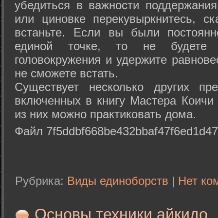
убедиться в важности поддержания
или циновке перекувыркнитесь, с
встаньте. Если вы были постоянн
единой точке, то не будете 
головокружения и удержите равнове
не сможете встать.
Существует несколько других пре
включенных в книгу Мастера Коичи 
из них можно практиковать дома.
Файл 7f5ddbf668be432bbaf47f6ed1d47
Рубрика:
Виды единоборств
|
Нет ко
Основы техники айкидо