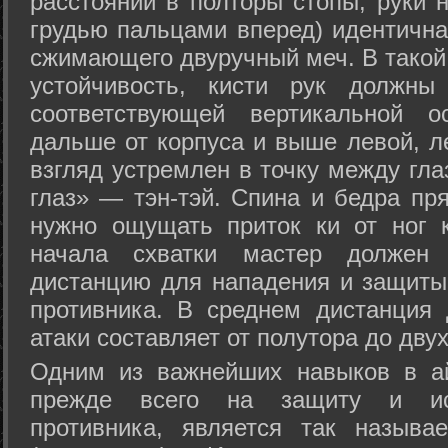
расстоянии в полторы стопы, руки 
грудью пальцами вперед) идентична
сжимающего двуручный меч. В такой
устойчивость, кисти рук должны
соответствующей вертикальной о
дальше от корпуса и выше левой, л
взгляд устремлен в точку между гла
глаз» — тэн-тэй. Спина и бедра пр
нужно ощущать приток ки от ног 
начала схватки мастер должен 
дистанцию для нападения и защиты 
противника. В среднем дистанция
атаки составляет от полутора до дву
Одним из важнейших навыков в ай
прежде всего на защиту и исп
противника, является так называ