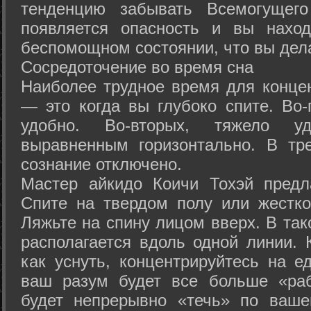
тенденцию забывать Всемогущего
появляется опасность и вы нахо
беспомощном состоянии, что вы дел
Сосредоточение во время сна
Наиболее трудное время для концен
— это когда вы глубоко спите. Во-
удобно. Во-вторых, тяжело у
выравненным горизонтально. В тр
сознание отключено.
Мастер айкидо Коичи Тохэй предл
Спите на твердом полу или жестко
Ляжьте на спину лицом вверх. В та
располагается вдоль одной линии. 
как уснуть, концентрируйтесь на е
ваш разум будет все больше «раб
будет непрерывно «течь» по ваше