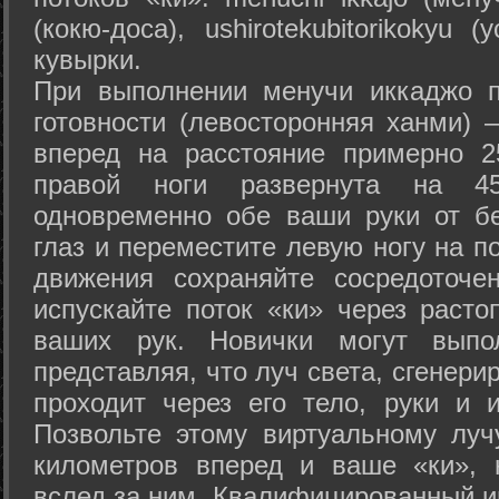
(кокю-доса), ushiro­tekubitori­kokyu 
кувырки.
При выполнении менучи иккаджо п
готовности (левосторонняя ханми) 
вперед на расстояние примерно 2
правой ноги развернута на 45
одновременно обе ваши руки от б
глаз и переместите левую ногу на п
движения сохраняйте сосредоточе
испускайте поток «ки» через раст
ваших рук. Новички могут выпол
представляя, что луч света, сгенери
проходит через его тело, руки и и
Позвольте этому виртуальному луч
километров вперед и ваше «ки», 
вслед за ним. Квалифицированный и