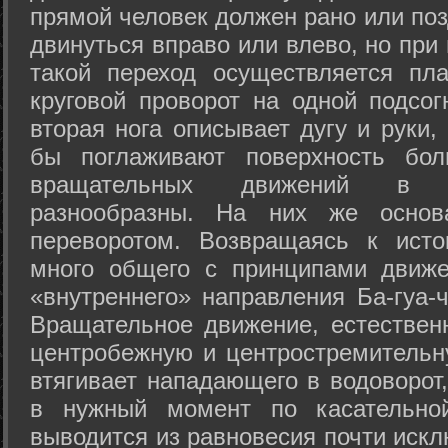
прямой человек должен рано или поз
двинуться вправо или влево, но пр
такой переход осуществляется пл
круговой проворот на одной подсог
вторая нога описывает дугу и руки,
бы поглаживают поверхность бол
вращательных движений в а
разнообразны. На них же осно
переворотом. Возвращаясь к ист
много общего с принципами движе
«внутреннего» направления Ба-гуа-
Вращательное движение, естественн
центробежную и центростремительн
втягивает нападающего в водоворот,
в нужный момент по касательной
выводится из равновесия почти иск