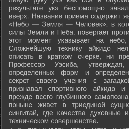
результате укэ беспомощно зава
вверх. Название приема содержит я
«Небо — Земля — Человек», в кото
силы Земли и Неба, повергает проти
этот момент указывает на небо,
Сложнейшую технику айкидо нел
описать в кратком очерке, ни пр
Профессор Уэсиба, утверждая
определенных форм и определенн
секрет своего учения с загадк
признавал спортивного айкидо и
прежде всего глубинного самопозна
поныне живет в триединой сущно
сингитай, где качества духовные 
техническом совершенстве.