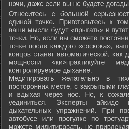
ночи, даже если вы не будете догады
Отнеситесь с большой серьезнос
единой точке. Приготовьтесь к том
ваши мысли будут «прыгать» и путат
точки. Но, если вы сможете постоян
точке после каждого «соскока», ваш
концов станет автоматической, как 
мощности «ки»практикуйте ме
контролируемое дыхание.
Медитировать желательно в тих
посторонних месте, с закрытыми гла
и вдыхая через нос. Но, к сожа
уединиться. Эксперты айкидо 
дыхательных упражнений. При по
автобусе или прогулке по тротуа
можете мидитировать, не привлека