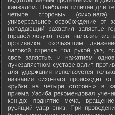
кинжалом. Наиболее типичен для те
четыре стороны» (сихо-нагэ)
универсальное освобождение от з
нападающий захватил запястье го
(правой левую), тори, наложив кист
противника, скользящим движени
часовой стрелке под рукой укэ, о
свое запястье, и нажатием одно
лучезапястном суставе валит против
для удержания используется только
название сихо-нагэ происходит от
«рубки на четыре стороны» в кэ
приема Уэсиба рекомендовал учен
кэн-до: поднятие меча, вращени
рубящий удар вниз. При проведен
броска существенным компонентом 