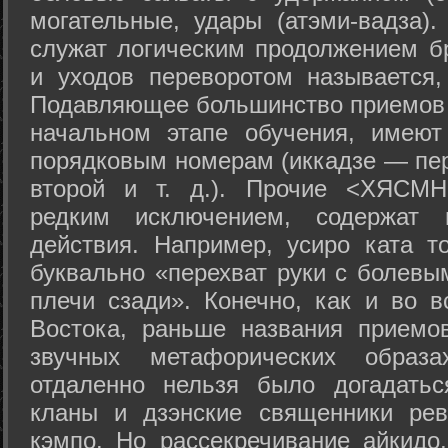
могательные, удары (атэми-вадза).
служат логическим продолжением бр
и уходов переворотом называется,
Подавляющее большинство приемов 
начальном этапе обучения, имеют
порядковым номерам (иккадзе — пер
второй и т. д.). Прочие <ХЯСМН
редким исключением, содержат 
действия. Например, усиро ката то
буквально «перехват руки с болевы
плечи сзади». Конечно, как и во в
Востока, раньше названия прием
звучных метафорических образ
отдаленно нельзя было догадатьс
кланы и дзэнские священники рев
кэмпо. Но рассекречивание айкидо,