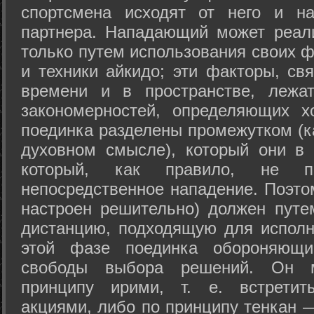
спортсмена исходят от него и на
партнера. Нападающий может реал
только путем использования своих 
и техники айкидо; эти факторы, св
времени и в пространстве, лежа
закономерностей, определяющих х
поединка разделены промежутком (ка
духовном смысле), который они в 
который, как правило, не по
непосредственное нападение. Поэто
настроен решительно) должен путе
дистанцию, подходящую для исполн
этой фазе поединка обороняющ
свободы выбора решений. Он м
принципу ирими, т. е. встретит
акциями, либо по принципу тенкан —