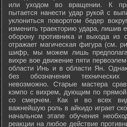
или уходом во вращении. К при
пытается нанести удар рукой с вып
уклониться поворотом бедер вокру
изменить траекторию удара, лишив е
оборону противника и выхода из 
отражает магическая фигура (см. ри
шифр, мы можем лишь предполагат
вихре вое движение пяти первоэлеме
области Инь и в области Ян. Одна
без обозначения технических
невозможно. Старые мастера срав
кэмпо с вихрем, дующим по прямой
со смерчем. Как и во всех вида
важнейшую роль в айкидо играет ско
начальном этапе обучения необхо
реакции на любое действие противн