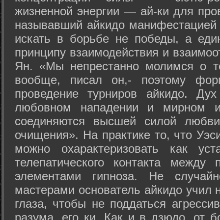
жизненной энергии — ай-ки для про
называвший айкидо манифестацией 
искать в борьбе не победы, а еди
принципу взаимодействия и взаимоо
Ян. «Мы непрестанно молимся о т
вообще, писал он,- поэтому фо
проведение турниров айкидо. Дух
любовном нападении и мирном ис
соединяются высшей силой любви
очищения». На практике то, что Уэ
можно охарактеризовать как уст
телепатического контакта между 
элементами гипноза. Не случай
мастерами основатель айкидо учил н
глаза, чтобы не поддаться агресси
разума, его ки. Как и в дзюдо, от 