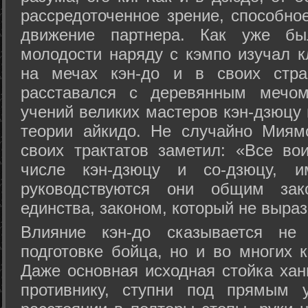
рассредоточенное зрение, способно
движение партнера. Как уже бы
молодости наряду с кэмпо изучал к
на мечах кэн-до и в своих стра
расставался с деревянным мечом 
учений великих мастеров кэн-дзюцу 
теории айкидо. Не случайно Миям
своих трактатов заметил: «Все вои
числе кэн-дзюцу и со-дзюцу, 
руководствуются они общим зак
единства, законом, который не выра
Влияние кэн-до сказывается не 
подготовке бойца, но и во многих 
Даже основная исходная стойка хан
противнику, ступни под прямым 