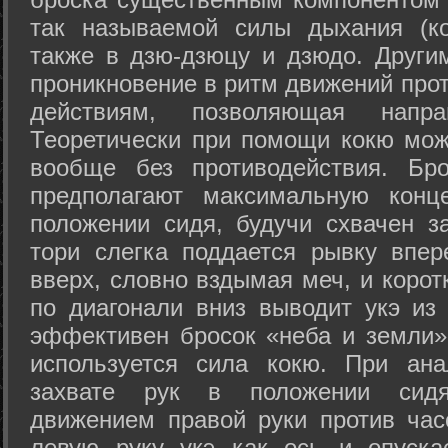
так называемой силы дыхания (ко
также в дзю-дзюцу и дзюдо. Други
проникновение в ритм движений прот
действиям, позволяющая напра
Теоретически при помощи кокю мож
вообще без противодействия. Бро
предполагают максимальную конц
положении сидя, будучи схвачен за
тори слегка поддается рывку впер
вверх, словно вздымая меч, и коро
по диагонали вниз выводит укэ из
эффективен бросок «неба и земли» (
используется сила кокю. При ан
захвате рук в положении сид
движением правой руки против час
левую руку укэ как ось и опуска