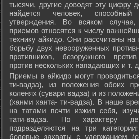
тысячи, другие доводят эту цифру д
найдется человек, способный
утверждения. Во всяком случае,
приемов относятся к числу важнейш
технику айкидо. Они рассчитаны на
борьбу двух невооруженных противн
противников, безоружного против
против нескольких нападающих и т. д
Приемы в айкидо могут проводиться
ти-вадза), из положения обоих п
коленях (сувари-вадза) и из положе
(ханми ханта- ти-вадза). В наше вр
на татами почти изжил себя, изу
тати-вадза. По характеру д
подразделяются на три категории: 
болевые захваты с удержанием (ос