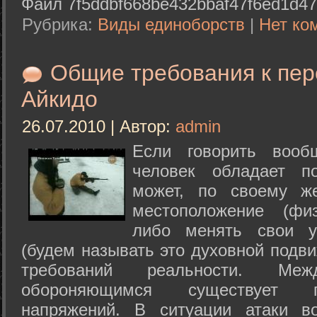
Файл 7f5ddbf668be432bbaf47f6ed1d47
Рубрика:
Виды единоборств
|
Нет ко
Общие требования к пе
Айкидо
26.07.2010 | Автор:
admin
Если говорить вооб
человек обладает п
может, по своему ж
местоположение (физ
либо менять свои у
(будем называть это духовной подв
требований реальности. М
обороняющимся существует п
напряжений. В ситуации атаки в