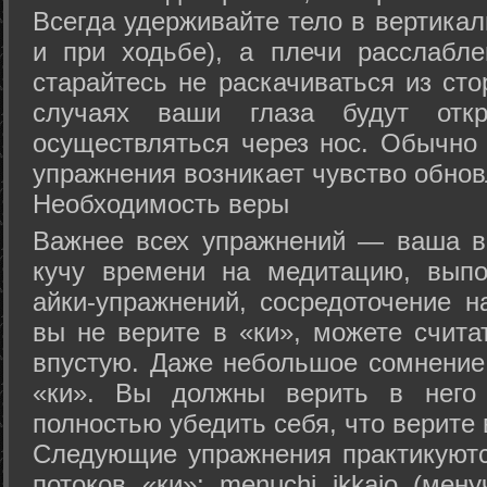
Всегда удерживайте тело в вертикал
и при ходьбе), а плечи расслабл
старайтесь не раскачиваться из сто
случаях ваши глаза будут отк
осуществляться через нос. Обычно 
упражнения возникает чувство обнов
Необходимость веры
Важнее всех упражнений — ваша в
кучу времени на медитацию, выпо
айки-упражнений, сосредоточение н
вы не верите в «ки», можете счита
впустую. Даже небольшое сомнение 
«ки». Вы должны верить в нег
полностью убедить себя, что верите 
Следующие упражнения практикуютс
потоков «ки»: menuchi ikkajo (мену