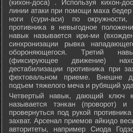
(кихон-доса) . Используя кихон-до
линии атаки при помощи маха бедер
ноги (сури-аси) по окружности
противника в невыгодное положен
навык называется ири-ми (вхожде
синхронизации рывка нападающе
обороняющегося. Третий на
(фиксирующее движение) на
дестабилизации противника при за
фехтовальном приеме. Внешне дв
подъем тяжелого меча и рубящий уда
Четвертый навык, дающий ключ к
называется тэнкан (проворот) и
провернуться под рукой противника
захват. Арсенал приемов айкидо ве
авторитеты, например Сиода Годз