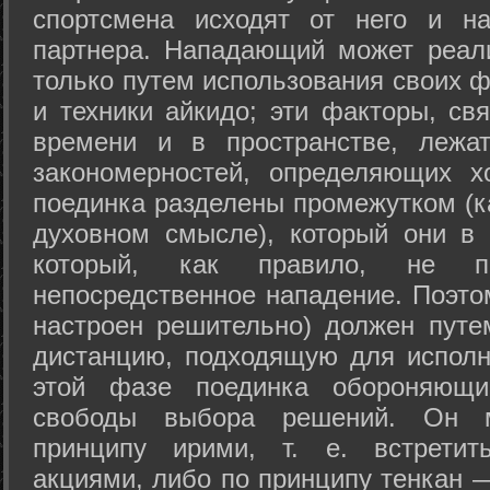
спортсмена исходят от него и на
партнера. Нападающий может реал
только путем использования своих 
и техники айкидо; эти факторы, св
времени и в пространстве, лежа
закономерностей, определяющих х
поединка разделены промежутком (ка
духовном смысле), который они в 
который, как правило, не по
непосредственное нападение. Поэто
настроен решительно) должен путе
дистанцию, подходящую для исполн
этой фазе поединка обороняющ
свободы выбора решений. Он м
принципу ирими, т. е. встретит
акциями, либо по принципу тенкан —