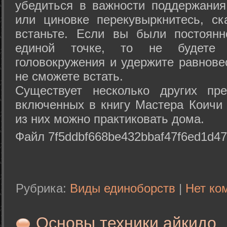
убедиться в важности поддержания
или циновке перекувыркнитесь, с
встаньте. Если вы были постоянн
единой точке, то не будете 
головокружения и удержите равнове
не сможете встать.
Существует несколько других пре
включенных в книгу Мастера Коичи 
из них можно практиковать дома.
Файл 7f5ddbf668be432bbaf47f6ed1d47
Рубрика:
Виды единоборств
|
Нет ко
Основы техники айкидо