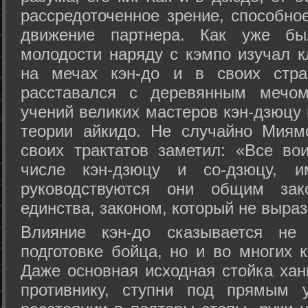
рассредоточенное зрение, способно
движение партнера. Как уже бы
молодости наряду с кэмпо изучал к
на мечах кэн-до и в своих стра
расставался с деревянным мечом 
учений великих мастеров кэн-дзюцу 
теории айкидо. Не случайно Миям
своих трактатов заметил: «Все вои
числе кэн-дзюцу и со-дзюцу, 
руководствуются они общим зак
единства, законом, который не выра
Влияние кэн-до сказывается не 
подготовке бойца, но и во многих 
Даже основная исходная стойка хан
противнику, ступни под прямым 