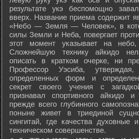
результате укэ беспомощно зава
вверх. Название приема содержит я
«Небо — Земля — Человек», в кото
силы Земли и Неба, повергает проти
этот момент указывает на небо,
Сложнейшую технику айкидо нел
описать в кратком очерке, ни пр
Профессор Уэсиба, утверждая
определенных форм и определенн
секрет своего учения с загадк
признавал спортивного айкидо и
прежде всего глубинного самопозна
поныне живет в триединой сущно
сингитай, где качества духовные 
техническом совершенстве.