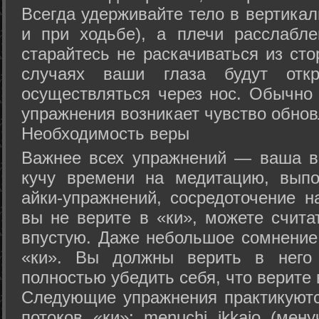
Всегда удерживайте тело в вертикал
и при ходьбе), а плечи расслабл
старайтесь не раскачиваться из сто
случаях ваши глаза будут отк
осуществляться через нос. Обычно 
упражнения возникает чувство обнов
Необходимость веры
Важнее всех упражнений — ваша в
кучу времени на медитацию, выпо
айки-упражнений, сосредоточение н
вы не верите в «ки», можете счита
впустую. Даже небольшое сомнение 
«ки». Вы должны верить в нег
полностью убедить себя, что верите 
Следующие упражнения практикуютс
потоков «ки»: menuchi ikkajo (мену