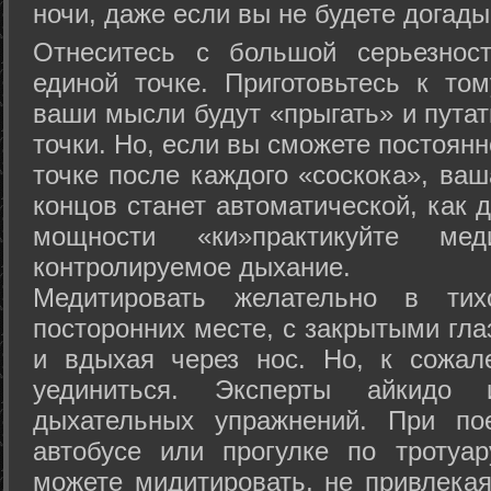
ночи, даже если вы не будете догады
Отнеситесь с большой серьезнос
единой точке. Приготовьтесь к том
ваши мысли будут «прыгать» и путат
точки. Но, если вы сможете постоян
точке после каждого «соскока», ваш
концов станет автоматической, как 
мощности «ки»практикуйте ме
контролируемое дыхание.
Медитировать желательно в тих
посторонних месте, с закрытыми гла
и вдыхая через нос. Но, к сожа
уединиться. Эксперты айкидо 
дыхательных упражнений. При по
автобусе или прогулке по тротуа
можете мидитировать, не привлека