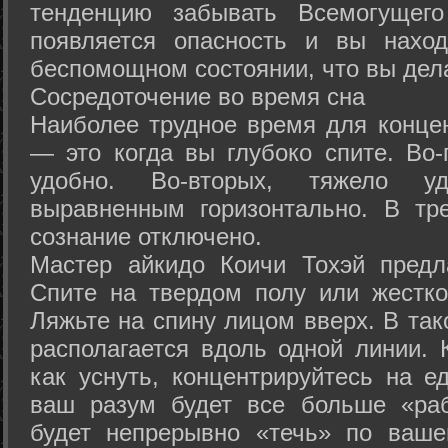
тенденцию забывать Всемогущего
появляется опасность и вы нахо
беспомощном состоянии, что вы дел
Сосредоточение во время сна
Наиболее трудное время для концен
— это когда вы глубоко спите. Во-
удобно. Во-вторых, тяжело у
выравненным горизонтально. В тр
сознание отключено.
Мастер айкидо Коичи Тохэй предл
Спите на твердом полу или жестко
Ляжьте на спину лицом вверх. В та
располагается вдоль одной линии. 
как уснуть, концентрируйтесь на е
ваш разум будет все больше «раб
будет непрерывно «течь» по ваше