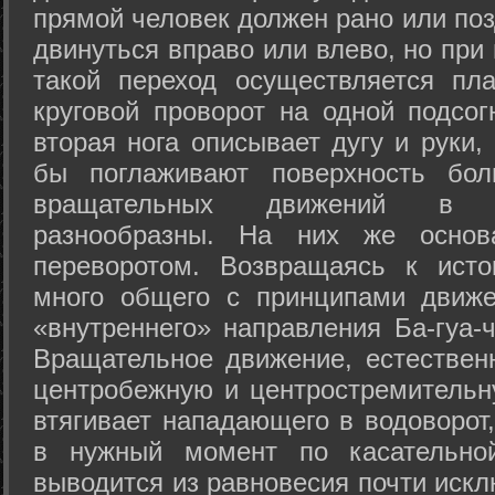
прямой человек должен рано или поз
двинуться вправо или влево, но пр
такой переход осуществляется пл
круговой проворот на одной подсог
вторая нога описывает дугу и руки,
бы поглаживают поверхность бол
вращательных движений в а
разнообразны. На них же осно
переворотом. Возвращаясь к ист
много общего с принципами движе
«внутреннего» направления Ба-гуа-
Вращательное движение, естественн
центробежную и центростремительн
втягивает нападающего в водоворот,
в нужный момент по касательной
выводится из равновесия почти иск