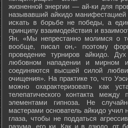
жизненной энергии — ай-ки для про
называвший айкидо манифестацией 
искать в борьбе не победы, а еди
принципу взаимодействия и взаимоо
Ян. «Мы непрестанно молимся о т
вообще, писал он,- поэтому фо
проведение турниров айкидо. Дух
любовном нападении и мирном ис
соединяются высшей силой любви
очищения». На практике то, что Уэ
можно охарактеризовать как уст
телепатического контакта между 
элементами гипноза. Не случай
мастерами основатель айкидо учил н
глаза, чтобы не поддаться агресси
разума, его ки. Как и в дзюдо, от 