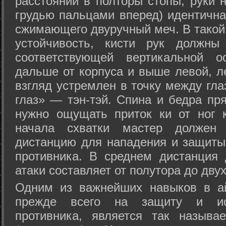
расстоянии в полторы стопы, руки 
грудью пальцами вперед) идентична
сжимающего двуручный меч. В такой
устойчивость, кисти рук должны
соответствующей вертикальной о
дальше от корпуса и выше левой, л
взгляд устремлен в точку между гла
глаз» — тэн-тэй. Спина и бедра пр
нужно ощущать приток ки от ног 
начала схватки мастер должен 
дистанцию для нападения и защиты 
противника. В среднем дистанция
атаки составляет от полутора до дву
Одним из важнейших навыков в ай
прежде всего на защиту и исп
противника, является так называ