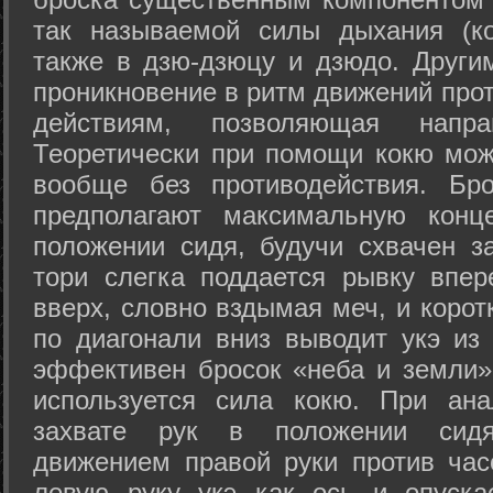
так называемой силы дыхания (ко
также в дзю-дзюцу и дзюдо. Други
проникновение в ритм движений прот
действиям, позволяющая напра
Теоретически при помощи кокю мож
вообще без противодействия. Бро
предполагают максимальную конц
положении сидя, будучи схвачен за
тори слегка поддается рывку впер
вверх, словно вздымая меч, и коро
по диагонали вниз выводит укэ из
эффективен бросок «неба и земли» (
используется сила кокю. При ан
захвате рук в положении сид
движением правой руки против час
левую руку укэ как ось и опуска