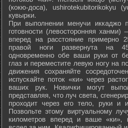
(кокю-доса), ushiro­tekubitori­kokyu 
кувырки.
При выполнении менучи иккаджо п
готовности (левосторонняя ханми) 
вперед на расстояние примерно 2
правой ноги развернута на 45
одновременно обе ваши руки от б
глаз и переместите левую ногу на п
движения сохраняйте сосредоточе
испускайте поток «ки» через раст
ваших рук. Новички могут выпол
представляя, что луч света, сгенери
проходит через его тело, руки и и
Позвольте этому виртуальному луч
километров вперед и ваше «ки», 
вслед за ним. Квалифицированный и