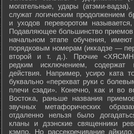
могательные, удары (атэми-вадза).
служат логическим продолжением бр
и уходов переворотом называется,
Подавляющее большинство приемов 
начальном этапе обучения, имеют
порядковым номерам (иккадзе — пер
второй и т. д.). Прочие <ХЯСМН
редким исключением, содержат 
действия. Например, усиро ката то
буквально «перехват руки с болевы
плечи сзади». Конечно, как и во в
Востока, раньше названия прием
звучных метафорических образ
отдаленно нельзя было догадатьс
кланы и дзэнские священники рев
кэмпо. Но рассекречивание айкидо,