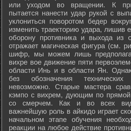
или уходом во вращении. К при
пытается нанести удар рукой с вып
уклониться поворотом бедер вокру
изменить траекторию удара, лишив е
оборону противника и выхода из 
отражает магическая фигура (см. ри
шифр, мы можем лишь предполагат
вихре вое движение пяти первоэлеме
области Инь и в области Ян. Одна
без обозначения технических
невозможно. Старые мастера срав
кэмпо с вихрем, дующим по прямой
со смерчем. Как и во всех вида
важнейшую роль в айкидо играет ско
начальном этапе обучения необхо
реакции на любое действие противн