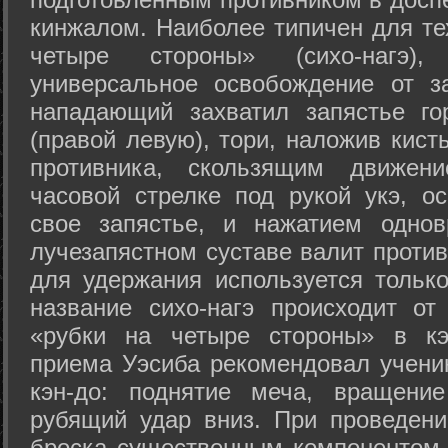
кинжалом. Наиболее типичен для те
четыре стороны» (сихо-нагэ)
универсальное освобождение от з
нападающий захватил запястье го
(правой левую), тори, наложив кист
противника, скользящим движени
часовой стрелке под рукой укэ, о
свое запястье, и нажатием одно
лучезапястном суставе валит против
для удержания используется только
название сихо-нагэ происходит от
«рубки на четыре стороны» в кэ
приема Уэсиба рекомендовал учен
кэн-до: поднятие меча, вращени
рубящий удар вниз. При проведен
броска существенным компонентом 