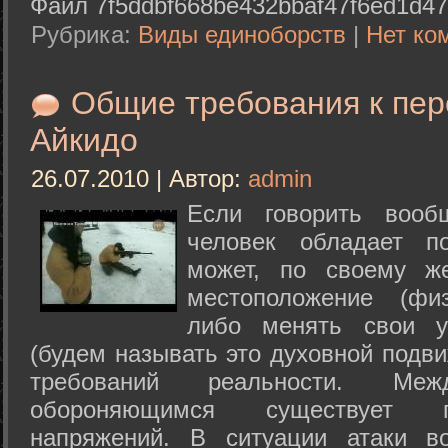
Файл 7f5ddbf668be432bbaf47f6ed1d47
Рубрика:
Виды единоборств
|
Нет ко
Общие требования к пе
Айкидо
26.07.2010 | Автор:
admin
Если говорить вооб
человек обладает п
может, по своему ж
местоположение (физ
либо менять свои у
(будем называть это духовной подв
требований реальности. М
обороняющимся существует п
напряжений. В ситуации атаки в