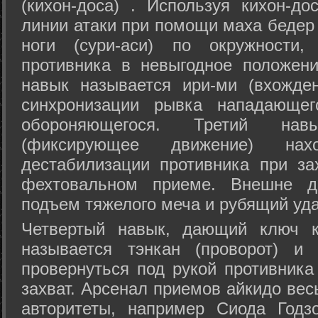
(кихон-доса) . Используя кихон-до
линии атаки при помощи маха бедер
ноги (сури-аси) по окружности
противника в невыгодное положен
навык называется ири-ми (вхожде
синхронизации рывка нападающе
обороняющегося. Третий на
(фиксирующее движение) на
дестабилизации противника при за
фехтовальном приеме. Внешне дв
подъем тяжелого меча и рубящий уда
Четвертый навык, дающий ключ к
называется тэнкан (проворот) и
провернуться под рукой противника
захват. Арсенал приемов айкидо ве
авторитеты, например Сиода Годз