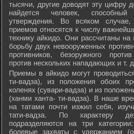
тысячи, другие доводят эту цифру д
найдется человек, способный
утверждения. Во всяком случае,
приемов относятся к числу важнейш
технику айкидо. Они рассчитаны на
борьбу двух невооруженных противн
противников, безоружного против
против нескольких нападающих и т. д
Приемы в айкидо могут проводиться
ти-вадза), из положения обоих п
коленях (сувари-вадза) и из положе
(ханми ханта- ти-вадза). В наше вр
на татами почти изжил себя, изу
тати-вадза. По характеру д
подразделяются на три категории: 
болевые захваты с удержанием (ос